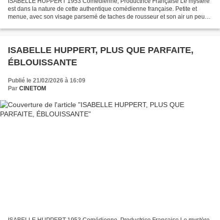
ISABELLE HUPPERT 1953 Comédienne, Productrice Française Le mystère
est dans la nature de cette authentique comédienne française. Petite et
menue, avec son visage parsemé de taches de rousseur et son air un peu
lymphatique. Isabelle Huppert représente...
ISABELLE HUPPERT, PLUS QUE PARFAITE,
ÉBLOUISSANTE
Publié le 21/02/2026 à 16:09
Par
CINETOM
ISABELLE HUPPERT 1953 Comédienne, Productrice Française Le mystère