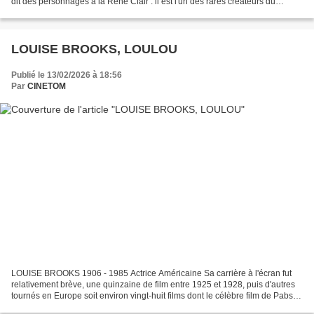
dit des personnages à la René Clair : il est l'un des rares créateurs du
cinéma qui ait laissé derrière...
LOUISE BROOKS, LOULOU
Publié le 13/02/2026 à 18:56
Par
CINETOM
LOUISE BROOKS 1906 - 1985 Actrice Américaine Sa carrière à l'écran fut
relativement brève, une quinzaine de film entre 1925 et 1928, puis d'autres
tournés en Europe soit environ vingt-huit films dont le célèbre film de Pabst "
Loulou " (1929). Elle sut...