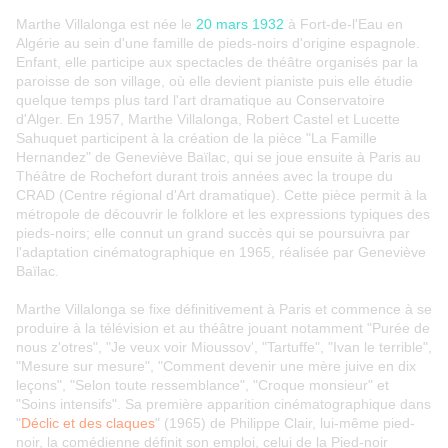
Marthe Villalonga est née le
20 mars 1932
à Fort-de-l'Eau en
Algérie au sein d'une famille de pieds-noirs d'origine espagnole.
Enfant, elle participe aux spectacles de théâtre organisés par la
paroisse de son village, où elle devient pianiste puis elle étudie
quelque temps plus tard l'art dramatique au Conservatoire
d'Alger. En 1957, Marthe Villalonga, Robert Castel et Lucette
Sahuquet participent à la création de la pièce "La Famille
Hernandez" de Geneviève Baïlac, qui se joue ensuite à Paris au
Théâtre de Rochefort durant trois années avec la troupe du
CRAD (Centre régional d'Art dramatique). Cette pièce permit à la
métropole de découvrir le folklore et les expressions typiques des
pieds-noirs; elle connut un grand succès qui se poursuivra par
l'adaptation cinématographique en 1965, réalisée par Geneviève
Baïlac.
Marthe Villalonga se fixe définitivement à Paris et commence à se
produire à la télévision et au théâtre jouant notamment "Purée de
nous z'otres", "Je veux voir Mioussov', "Tartuffe", "Ivan le terrible",
"Mesure sur mesure", "Comment devenir une mère juive en dix
leçons", "Selon toute ressemblance", "Croque monsieur" et
"Soins intensifs". Sa première apparition cinématographique dans
"
Déclic et des claques
" (1965) de Philippe Clair, lui-même pied-
noir, la comédienne définit son emploi, celui de la Pied-noir