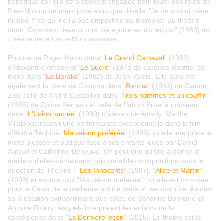
bénéfique car elle sera souvent engagée pour jouer des rôles de
Pied-Noir ou de mère juive alors que dit-elle, "Je ne suis ni mère,
ni juive !" ce qui ne l'a pas empêchée de triompher au théâtre
dans "Comment devenir une mère juive en dix leçons" (1983) au
Théâtre de la Gaîté-Montparnasse.
Epouse de Roger Hanin dans "
Le Grand Carnaval
" (1983)
d'Alexandre Arcady et "
Le Sucre
" (1978 de Jacques Rouffio, sa
mère dans "
La Baraka
" (1982) de Jean Valère. Elle aura été
également la mère de Coluche dans "
Banzaï
" (1983) de Claude
Zidi, celle de André Dussollier dans "
Trois hommes et un couffin
"
(1985) de Coline Serreau et celle de Patrick Bruel à nouveau
dans "
L'Union sacrée
" (1989) d'Alexandre Arcady. Marthe
Villalonga réussit une performance exceptionnelle dans le film
d'André Téchiné "
Ma saison préférée
" (1993) où elle interprète la
mère blessée et pudique face à ses enfants joués par Daniel
Auteuil et Catherine Deneuve. On peut dire qu'elle a donné le
meilleur d'elle-même dans trois sensibles compositions sous la
direction de Téchiné : "
Les Innocents
" (1987), "
Alice et Martin
"
(1998) et encore plus "Ma saison préférée", où elle est nommée
pour le César de la meilleure actrice dans un second rôle. A noter
sa prestation extraordinaire aux côtés de Sandrine Bonnaire et
Antoine Duléry, lesquels interprètent les enfants de la
comédienne dans "
La Dernière leçon
" (2015). Le thème est le