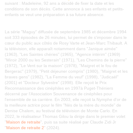
suivant : Madeleine, 92 ans a décidé de fixer la date et les
conditions de son décès. Cette annonce à ses enfants et petits-
enfants se veut une préparation à sa future absence.
La série "Maguy" diffusée de septembre 1985 et décembre 1994
soit 333 épisodes de 26 minutes, lui permet de s'imposer dans le
cœur du public aux côtés de Rosy Varte et Jean-Marc Thibault. A
la télévision, elle apparaît notamment dans "Janique aimée"
(1963), "Les Saintes chéries" (1965), "Agence intérim" (1969)
"Miroir 2000 ou les Sesterain" (1971), "Les Chemins de la pierre"
(1972), "Le Vent sur la maison" (1978), "Maigret et le fou de
Bergerac" (1979), "Petit déjeuner compris" (1980), "Maigret et les
braves gens" (1982), "La Femme du veuf" (1998), "Judicaël"
(2001) et "Docteur Sylvestre" (1998). Elle reçoit le Prix
Reconnaissance des cinéphiles en 1997à Puget-Théniers
décerné par l'Association Souvenance de cinéphiles pour
l'ensemble de sa carrière. En 2003, elle reçoit la Nymphe d'or de
la meilleure actrice pour le film "Nés de la mère du monde" de
Denise Chalem, au festival de télévision de Monte Carlo. En
2022, le réalisateur Thomas Gilou la dirige dans le premier volet
"
Maison de retraite
", puis sa suite réalisé par Claude Zidi Jr
"
Maison de retraite 2
" (2024).