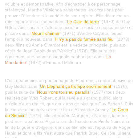
volubile et démonstrative. Afin d'échapper à ce personnage
stéréotypé, Marthe Villalonga saisit toutes les occasions pour
prouver l'étendue et la variété de son registre. Elle décroche un
rôle important au cinéma dans "
Le Clair de terre
" (1970) de Guy
Gilles. Ainsi incarne-t'elle une assistante sociale soupçonneuse et
pincée dans "
Mourir d'aimer
" (1971) d'André Cayatte, lequel
l'emploi à nouveau dans "
Il n'y a pas du fumée sans feu
" (1973),
deux films où Annie Girardot est la vedette principale, puis aux
côtés de Jean Gabin dans "Verdict" (1974). Elle aura été
également une bonne espagnole euphorique dans "
La
Mandarine
" (1972) d'Edouard Molinaro.
C'est néanmoins un personnage de Pied-noir, la mère abusive de
Guy Bedos dans "
Un Eléphant ça trompe énormément
" (1976),
puis la suite de "
Nous irons tous au paradis
" (1977) tous deux
réalisés par Yves Robert, qui la révèle au grand public, alors
qu'elle n'a en réalité, que deux ans de plus que Guy Bedos !. Puis
la consécration arrive avec le film d'Alexandre Arcady "
Le Coup
de Sirocco
" (1979), elle interprète Marguerite Narboni, la mère
pied-noir rapatriée d'Algérie lors de l'exode des Pieds-Noirs à la
fin de la guerre d'Algérie, dans ce film elle est l'épouse de Roger
Hanin et dont le fils n'est autre que Patrick Bruel. Ce rôle lui sera