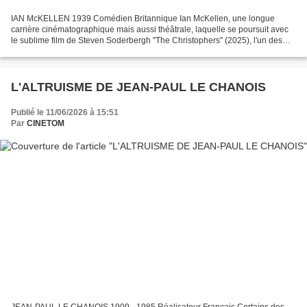
IAN McKELLEN 1939 Comédien Britannique Ian McKellen, une longue
carrière cinématographique mais aussi théâtrale, laquelle se poursuit avec
le sublime film de Steven Soderbergh "The Christophers" (2025), l'un des
plus beaux films de la filmographie du...
L'ALTRUISME DE JEAN-PAUL LE CHANOIS
Publié le 11/06/2026 à 15:51
Par
CINETOM
JEAN-PAUL LE CHANOIS 1909 - 1985 Réalisateur Français Certains des