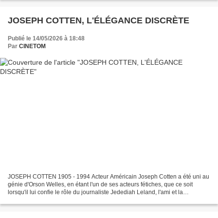
JOSEPH COTTEN, L'ÉLÉGANCE DISCRÈTE
Publié le 14/05/2026 à 18:48
Par
CINETOM
JOSEPH COTTEN 1905 - 1994 Acteur Américain Joseph Cotten a été uni au
génie d'Orson Welles, en étant l'un de ses acteurs fétiches, que ce soit
lorsqu'il lui confie le rôle du journaliste Jedediah Leland, l'ami et la
"conscience" de Kane dans "Citizen...