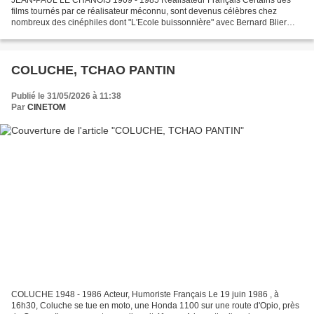
films tournés par ce réalisateur méconnu, sont devenus célèbres chez
nombreux des cinéphiles dont "L'Ecole buissonnière" avec Bernard Blier
dans le rôle d'un instituteur qui a réellement...
COLUCHE, TCHAO PANTIN
Publié le 31/05/2026 à 11:38
Par
CINETOM
COLUCHE 1948 - 1986 Acteur, Humoriste Français Le 19 juin 1986 , à
16h30, Coluche se tue en moto, une Honda 1100 sur une route d'Opio, près