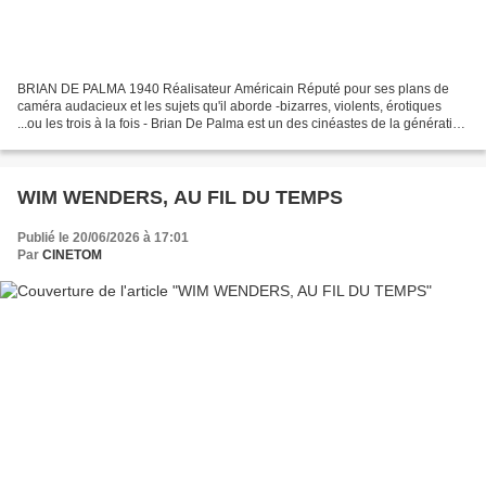
BRIAN DE PALMA 1940 Réalisateur Américain Réputé pour ses plans de
caméra audacieux et les sujets qu'il aborde -bizarres, violents, érotiques
...ou les trois à la fois - Brian De Palma est un des cinéastes de la génération
des années 70-90 les plus controversés,...
WIM WENDERS, AU FIL DU TEMPS
Publié le 20/06/2026 à 17:01
Par
CINETOM