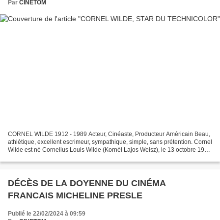
Par
CINETOM
CORNEL WILDE 1912 - 1989 Acteur, Cinéaste, Producteur Américain Beau,
athlétique, excellent escrimeur, sympathique, simple, sans prétention. Cornel
Wilde est né Cornelius Louis Wilde (Kornél Lajos Weisz), le 13 octobre 1912
à Prievidza en Autriche-Hongrie,...
DÉCÈS DE LA DOYENNE DU CINÉMA
FRANCAIS MICHELINE PRESLE
Publié le 22/02/2024 à 09:59