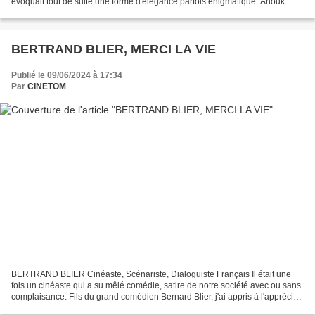
évoquait tout de suite une forme d'élégance parfois énigmatique. Anouk
Aimée a représenté la France au cinéma italien...
BERTRAND BLIER, MERCI LA VIE
Publié le 09/06/2024 à 17:34
Par
CINETOM
BERTRAND BLIER Cinéaste, Scénariste, Dialoguiste Français Il était une
fois un cinéaste qui a su mêlé comédie, satire de notre société avec ou sans
complaisance. Fils du grand comédien Bernard Blier, j'ai appris à l'apprécier
au fur et à mesure de la...