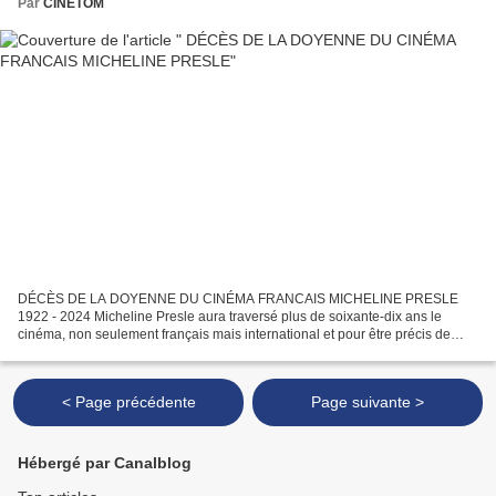
Par
CINETOM
DÉCÈS DE LA DOYENNE DU CINÉMA FRANCAIS MICHELINE PRESLE
1922 - 2024 Micheline Presle aura traversé plus de soixante-dix ans le
cinéma, non seulement français mais international et pour être précis de
1937 à 2016. Elle lui a offert joliment son éclat,...
< Page précédente
Page suivante >
Hébergé par Canalblog