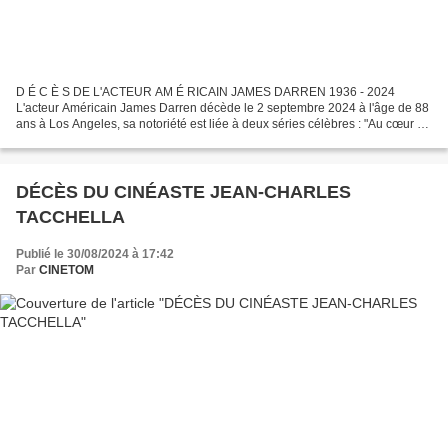
D É C È S DE L'ACTEUR AM É RICAIN JAMES DARREN 1936 - 2024
L'acteur Américain James Darren décède le 2 septembre 2024 à l'âge de 88
ans à Los Angeles, sa notoriété est liée à deux séries célèbres : "Au cœur du
temps" et "Hooker". James Darren est né James...
DÉCÈS DU CINÉASTE JEAN-CHARLES
TACCHELLA
Publié le 30/08/2024 à 17:42
Par
CINETOM