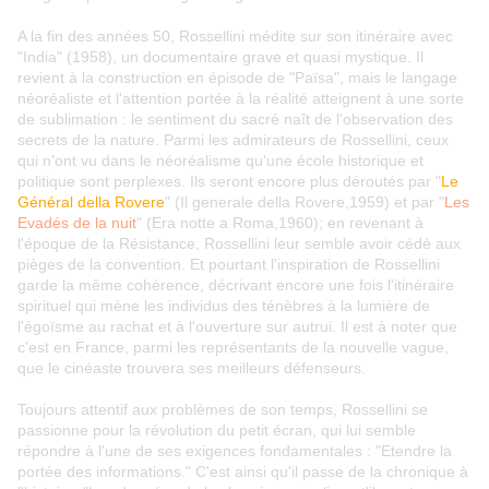
A la fin des années 50, Rossellini médite sur son itinéraire avec
"India" (1958), un documentaire grave et quasi mystique. Il
revient à la construction en épisode de "Païsa", mais le langage
néoréaliste et l'attention portée à la réalité atteignent à une sorte
de sublimation : le sentiment du sacré naît de l'observation des
secrets de la nature. Parmi les admirateurs de Rossellini, ceux
qui n'ont vu dans le néoréalisme qu'une école historique et
politique sont perplexes. Ils seront encore plus déroutés par "
Le
Général della Rovere
" (Il generale della Rovere,1959) et par "
Les
Evadés de la nuit
" (Era notte a Roma,1960); en revenant à
l'époque de la Résistance, Rossellini leur semble avoir cédé aux
pièges de la convention. Et pourtant l'inspiration de Rossellini
garde la même cohérence, décrivant encore une fois l'itinéraire
spirituel qui mène les individus des ténèbres à la lumière de
l'égoïsme au rachat et à l'ouverture sur autrui. Il est à noter que
c'est en France, parmi les représentants de la nouvelle vague,
que le cinéaste trouvera ses meilleurs défenseurs.
Toujours attentif aux problèmes de son temps, Rossellini se
passionne pour la révolution du petit écran, qui lui semble
répondre à l'une de ses exigences fondamentales : "Etendre la
portée des informations." C'est ainsi qu'il passe de la chronique à