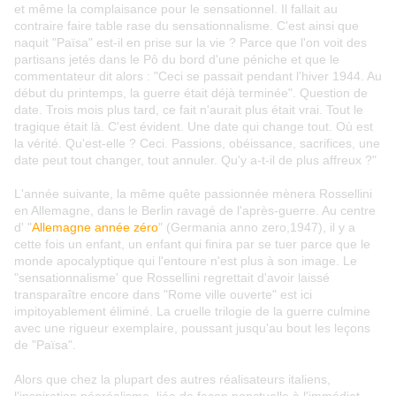
et même la complaisance pour le sensationnel. Il fallait au
contraire faire table rase du sensationnalisme. C'est ainsi que
naquit "Païsa" est-il en prise sur la vie ? Parce que l'on voit des
partisans jetés dans le Pô du bord d'une péniche et que le
commentateur dit alors : "Ceci se passait pendant l'hiver 1944. Au
début du printemps, la guerre était déjà terminée". Question de
date. Trois mois plus tard, ce fait n'aurait plus était vrai. Tout le
tragique était là. C'est évident. Une date qui change tout. Où est
la vérité. Qu'est-elle ? Ceci. Passions, obéissance, sacrifices, une
date peut tout changer, tout annuler. Qu'y a-t-il de plus affreux ?"
L'année suivante, la même quête passionnée mènera Rossellini
en Allemagne, dans le Berlin ravagé de l'après-guerre. Au centre
d' "
Allemagne année zéro
" (Germania anno zero,1947), il y a
cette fois un enfant, un enfant qui finira par se tuer parce que le
monde apocalyptique qui l'entoure n'est plus à son image. Le
"sensationnalisme' que Rossellini regrettait d'avoir laissé
transparaître encore dans "Rome ville ouverte" est ici
impitoyablement éliminé. La cruelle trilogie de la guerre culmine
avec une rigueur exemplaire, poussant jusqu'au bout les leçons
de "Païsa".
Alors que chez la plupart des autres réalisateurs italiens,