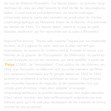
de l'art de Roberto Rossellini. "Le Navire blanc", ce premier long
métrage de celui qui allait devenir le chef de file du néo-réalisme
italien, il avait tourné précédemment six courts métrages,
s'inscrivait dans le cadre des activités de production du Centre
cinématographique du Ministère italien de la Marine. A la biennale
de Venise de 1941, "Le Navire blanc" obtint la coupe du parti
fasciste, distinction qui fut reprochée par la suite à Rossellini.
Aujourd'hui encore, "Rome ville ouverte" frappe par sa modernité
incisive, qu'il s'agisse du style, tant sur le plan narratif que
dramatique, ou surtout du contenu moral, humain et social. Les
thèmes de la guerre, de l'Occupation, de l'Allemand, du partisan
y sont évoqués sur un ton nouveau, qui sera qualifié, à partir de
"
Païsa
" (1946), de "néoréaliste". C'est autour de ces thèmes, en
effet, que Rossellini va élaborer une nouvelle manière de filmer.
Les épreuves traversées par le peuple italien en 1943 et 1944
posent un problème à la fois artistique et moral : il faut trouver
une nouvelle manière de regarder et de représenter non par
simple goût d'innover, mais pour adapter le langage
cinématographique à la gravité douloureuse des sujets abordés;
il faut savoir montrer des faits suffisamment poignants par eux-
mêmes pour qu'il ne soit pas nécessaire de les travestir et moins
encore de les accentuer.