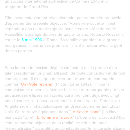
un succès international au Festival de Cannes 1946 et y
remporter le Grand Prix.
Film incontestablement révolutionnaire par sa manière nouvelle
d'appréhender la réalité objective, "Rome ville ouverte" n'est
cependant pas en totale rupture avec l'œuvre précédente de
Rossellini, alors âgé de près de quarante ans. Roberto Rossellini
est né le
8 mai 1906
à Rome. Sa famille appartient à la grande
bourgeoisie, il tourne ses premiers films d'amateur avec l'argent
de ses parents.
Sous la période fasciste déjà, le cinéaste a fait la preuve d'un
talent résolument original, affranchi de toute convention et de tout
conformisme. Il n'est que de citer une œuvre de commande
comme "
Un Pilote reviens
" (Pilota ritorna,1942), film sans
complaisance envers l'idéologie belliciste et remarquable par ses
audacieuses ellipses narratives, qui annoncent déjà avec vingt
ans d'avance, le "nouveau cinéma" qui va surgir en France, en
Angleterre, en Tchécoslovaquie, au Brésil...et même aux Etats-
Unis. On retrouve également dans "
Le Navire blanc
" (La Nave
bianca,1941) et "
L'Homme à la croix
" (L'Uomo della croce,1943),
cette recherche objective de la réalité, ce refus de toute
"démonstration" au profit d'un constat dépouillé, si caractéristique