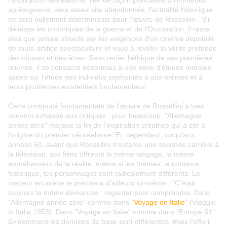
l'inspiration néoréalisme, liée de façon ponctuelle à l'immédiat
après-guerre, sera assez vite abandonnée, l'actualité historique
ne sera nullement déterminante pour l'œuvre de Rossellini . S'il
délaisse les chroniques de la guerre et de l'Occupation, il reste
plus que jamais obsédé par les exigences d'un cinéma dépouillé
de toute artifice spectaculaire et voué à révéler la vérité profonde
des choses et des êtres. Sans renier l'éthique de ses premières
œuvres, il se consacre désormais à une série d'études morales
axées sur l'étude des individus confrontés à eux-mêmes et à
leurs problèmes existentiels fondamentaux.
Cette continuité fondamentale de l'œuvre de Rossellini a bien
souvent échappé aux critiques : pour beaucoup, "Allemagne
année zéro" marque la fin de l'inspiration créatrice qui a été à
l'origine du premier néoréalisme. Et, cependant, jusqu'aux
années 60, avant que Rossellini n'entame une seconde carrière à
la télévision, ses films offriront le même langage, la même
appréhension de la réalité, même si les thèmes, le contexte
historique, les personnages sont radicalement différents. Le
metteur en scène le précisera d'ailleurs lui-même :
"C'était
toujours la même démarche : regarder pour comprendre. Dans
"Allemagne année zéro" comme dans "
Voyage en Italie
" (Viaggio
in Italia,1953). Dans "Voyage en Italie" comme dans "Europe 51".
Évidemment les données de base sont différentes, mais l'effort