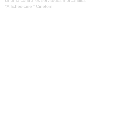
cinéma contre les servitudes mercantiles
*Affiches-cine * Cinetom
.