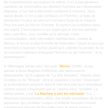
de compréhension est toujours le même. Il n'y a pas plusieurs
manières de transmettre ces données fournies par l'observation
objective, si l'on fait entièrement confiance à l'homme. Sans
aucun doute, si l'on a pas confiance en l'homme, ce type de
démarche n'a plus de sens et il est alors facile de le critiquer.
Pour ma part j'ai fois en l'homme. Et surtout j'ai confiance dans
son esprit. C'est toujours à son esprit que je me suis adressé
dans mes films, pour l'éveiller et le stimuler. Cette
communication, cette information représentent, j'insiste là-
dessus, la forme la plus honnête de l'éducation. Quant à ceux qui
cherchent à favoriser l'action plutôt qu'à solliciter la pensée, ils ne
se soucient nullement d'éduquer l'homme ou de l'informer : ils le
domestiquent."
A "Allemagne année zéro" fait suite "
Amore
" (1948), ce qui
permet à Anna Magnani d'effectuer une performance
éblouissante. Qu'il s'agisse de "La Voix humaine", d'après Jean
Cocteau ou du "Miracle", dont le caractère à la fois "visionnaire"
et profondément enraciné dans le réel sera plus tard revendiqué
comme source d'inspiration par le "cinéma nôvo" brésilien. La
même année, c'est "
La Machine à tuer les méchants
" (La
Macchina ammazzacattivi,1952), une étude sarcastique de la vie
paysanne, qui constitue l'unique et brillante incursion encore
parfaitement aboutie de Rossellini dans le genre comique.