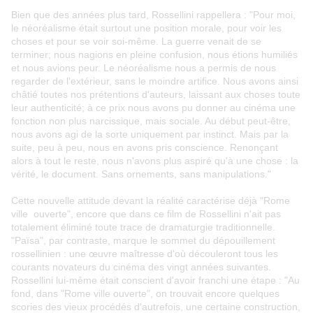
Bien que des années plus tard, Rossellini rappellera : "Pour moi,
le néoréalisme était surtout une position morale, pour voir les
choses et pour se voir soi-même. La guerre venait de se
terminer; nous nagions en pleine confusion, nous étions humiliés
et nous avions peur. Le néoréalisme nous a permis de nous
regarder de l'extérieur, sans le moindre artifice. Nous avons ainsi
châtié toutes nos prétentions d'auteurs, laissant aux choses toute
leur authenticité; à ce prix nous avons pu donner au cinéma une
fonction non plus narcissique, mais sociale. Au début peut-être,
nous avons agi de la sorte uniquement par instinct. Mais par la
suite, peu à peu, nous en avons pris conscience. Renonçant
alors à tout le reste, nous n'avons plus aspiré qu'à une chose : la
vérité, le document. Sans ornements, sans manipulations."
Cette nouvelle attitude devant la réalité caractérise déjà "Rome
ville ouverte", encore que dans ce film de Rossellini n'ait pas
totalement éliminé toute trace de dramaturgie traditionnelle.
"Païsa", par contraste, marque le sommet du dépouillement
rossellinien : une œuvre maîtresse d'où découleront tous les
courants novateurs du cinéma des vingt années suivantes.
Rossellini lui-même était conscient d'avoir franchi une étape : "Au
fond, dans "Rome ville ouverte", on trouvait encore quelques
scories des vieux procédés d'autrefois, une certaine construction,