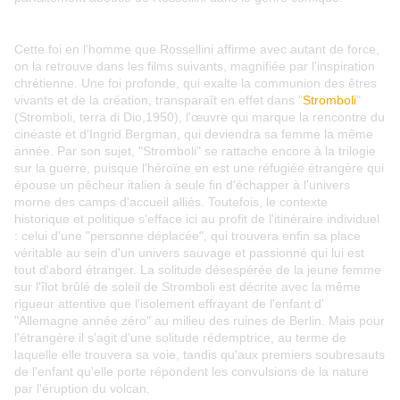
Cette foi en l'homme que Rossellini affirme avec autant de force,
on la retrouve dans les films suivants, magnifiée par l'inspiration
chrétienne. Une foi profonde, qui exalte la communion des êtres
vivants et de la création, transparaît en effet dans "
Stromboli
"
(Stromboli, terra di Dio,1950), l'œuvre qui marque la rencontre du
cinéaste et d'Ingrid Bergman, qui deviendra sa femme la même
année. Par son sujet, "Stromboli" se rattache encore à la trilogie
sur la guerre, puisque l'héroïne en est une réfugiée étrangère qui
épouse un pêcheur italien à seule fin d'échapper à l'univers
morne des camps d'accueil alliés. Toutefois, le contexte
historique et politique s'efface ici au profit de l'itinéraire individuel
: celui d'une "personne déplacée", qui trouvera enfin sa place
véritable au sein d'un univers sauvage et passionné qui lui est
tout d'abord étranger. La solitude désespérée de la jeune femme
sur l'îlot brûlé de soleil de Stromboli est décrite avec la même
rigueur attentive que l'isolement effrayant de l'enfant d'
"Allemagne année zéro" au milieu des ruines de Berlin. Mais pour
l'étrangère il s'agit d'une solitude rédemptrice, au terme de
laquelle elle trouvera sa voie, tandis qu'aux premiers soubresauts
de l'enfant qu'elle porte répondent les convulsions de la nature
par l'éruption du volcan.