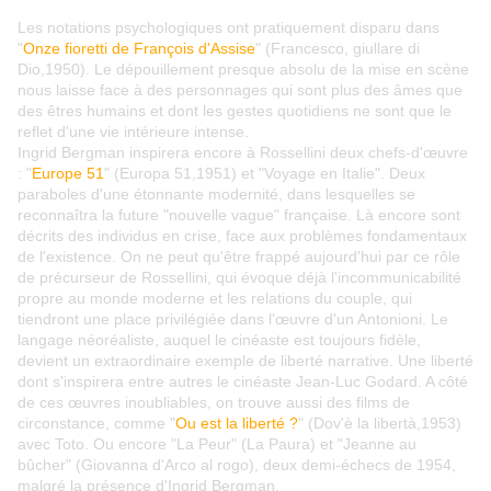
Les notations psychologiques ont pratiquement disparu dans
"
Onze fioretti de François d'Assise
" (Francesco, giullare di
Dio,1950). Le dépouillement presque absolu de la mise en scène
nous laisse face à des personnages qui sont plus des âmes que
des êtres humains et dont les gestes quotidiens ne sont que le
reflet d'une vie intérieure intense.
Ingrid Bergman inspirera encore à Rossellini deux chefs-d'œuvre
: "
Europe 51
" (Europa 51,1951) et "Voyage en Italie". Deux
paraboles d'une étonnante modernité, dans lesquelles se
reconnaîtra la future "nouvelle vague" française. Là encore sont
décrits des individus en crise, face aux problèmes fondamentaux
de l'existence. On ne peut qu'être frappé aujourd'hui par ce rôle
de précurseur de Rossellini, qui évoque déjà l'incommunicabilité
propre au monde moderne et les relations du couple, qui
tiendront une place privilégiée dans l'œuvre d'un Antonioni. Le
langage néoréaliste, auquel le cinéaste est toujours fidèle,
devient un extraordinaire exemple de liberté narrative. Une liberté
dont s'inspirera entre autres le cinéaste Jean-Luc Godard. A côté
de ces œuvres inoubliables, on trouve aussi des films de
circonstance, comme "
Ou est la liberté ?
" (Dov'è la libertà,1953)
avec Toto. Ou encore "La Peur" (La Paura) et "Jeanne au
bûcher" (Giovanna d'Arco al rogo), deux demi-échecs de 1954,
malgré la présence d'Ingrid Bergman.