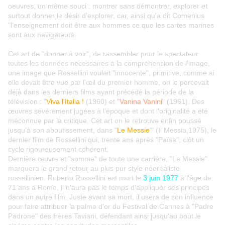
oeuvres, un même souci : montrer sans démontrer, explorer et
surtout donner le désir d'explorer, car, ainsi qu'a dit Comenius
"l'enseignement doit être aux hommes ce que les cartes marines
sont aux navigateurs.
Cet art de "donner à voir", de rassembler pour le spectateur
toutes les données nécessaires à la compréhension de l'image,
une image que Rossellini voulait "innocente", primitive, comme si
elle devait être vue par l'œil du premier homme, on le percevait
déjà dans les derniers films ayant précédé la période de la
télévision : "
Viva l'Italia !
(1960) et "
Vanina Vanini
" (1961). Des
œuvres sévèrement jugées à l'époque et dont l'originalité a été
méconnue par la critique. Cet art on le retrouve enfin poussé
jusqu'à son aboutissement, dans "
Le Messie
"' (Il Messia,1975), le
dernier film de Rossellini qui, trente ans après "Païsa", clôt un
cycle rigoureusement cohérent.
Dernière œuvre et "somme" de toute une carrière, "Le Messie"
marquera le grand retour au plus pur style néoréaliste
rossellinien. Roberto Rossellini est mort le
3 juin 1977
à l'âge de
71 ans à Rome, il n'aura pas le temps d'appliquer ses principes
dans un autre film. Juste avant sa mort, il usera de son influence
pour faire attribuer la palme d'or du Festival de Cannes à "Padre
Padrone" des frères Taviani, défendant ainsi jusqu'au bout le