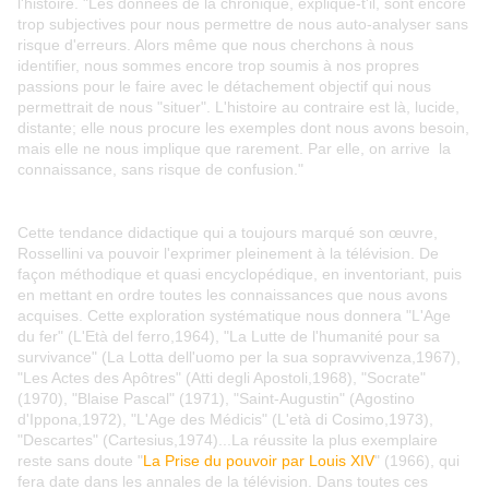
l'histoire. "Les données de la chronique, explique-t'il, sont encore
trop subjectives pour nous permettre de nous auto-analyser sans
risque d'erreurs. Alors même que nous cherchons à nous
identifier, nous sommes encore trop soumis à nos propres
passions pour le faire avec le détachement objectif qui nous
permettrait de nous "situer". L'histoire au contraire est là, lucide,
distante; elle nous procure les exemples dont nous avons besoin,
mais elle ne nous implique que rarement. Par elle, on arrive la
connaissance, sans risque de confusion."
Cette tendance didactique qui a toujours marqué son œuvre,
Rossellini va pouvoir l'exprimer pleinement à la télévision. De
façon méthodique et quasi encyclopédique, en inventoriant, puis
en mettant en ordre toutes les connaissances que nous avons
acquises. Cette exploration systématique nous donnera "L'Age
du fer" (L'Età del ferro,1964), "La Lutte de l'humanité pour sa
survivance" (La Lotta dell'uomo per la sua sopravvivenza,1967),
"Les Actes des Apôtres" (Atti degli Apostoli,1968), "Socrate"
(1970), "Blaise Pascal" (1971), "Saint-Augustin" (Agostino
d'Ippona,1972), "L'Age des Médicis" (L'età di Cosimo,1973),
"Descartes" (Cartesius,1974)...La réussite la plus exemplaire
reste sans doute "
La Prise du pouvoir par Louis XIV
" (1966), qui
fera date dans les annales de la télévision. Dans toutes ces