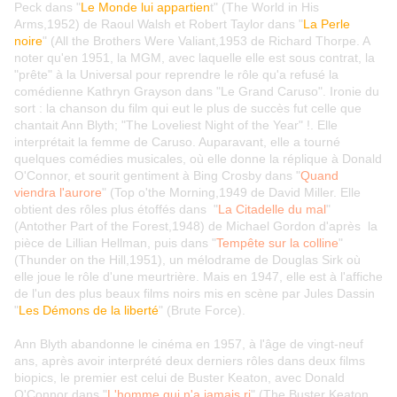
Peck dans "
Le Monde lui appartien
t" (The World in His
Arms,1952) de Raoul Walsh et Robert Taylor dans "
La Perle
noire
" (All the Brothers Were Valiant,1953 de Richard Thorpe. A
noter qu'en 1951, la MGM, avec laquelle elle est sous contrat, la
"prête" à la Universal pour reprendre le rôle qu'a refusé la
comédienne Kathryn Grayson dans "Le Grand Caruso". Ironie du
sort : la chanson du film qui eut le plus de succès fut celle que
chantait Ann Blyth; "The Loveliest Night of the Year" !. Elle
interprétait la femme de Caruso. Auparavant, elle a tourné
quelques comédies musicales, où elle donne la réplique à Donald
O'Connor, et sourit gentiment à Bing Crosby dans "
Quand
viendra l'aurore
" (Top o'the Morning,1949 de David Miller. Elle
obtient des rôles plus étoffés dans "
La Citadelle du mal
"
(Antother Part of the Forest,1948) de Michael Gordon d'après la
pièce de Lillian Hellman, puis dans "
Tempête sur la colline
"
(Thunder on the Hill,1951), un mélodrame de Douglas Sirk où
elle joue le rôle d'une meurtrière. Mais en 1947, elle est à l'affiche
de l'un des plus beaux films noirs mis en scène par Jules Dassin
"
Les Démons de la liberté
" (Brute Force).
Ann Blyth abandonne le cinéma en 1957, à l'âge de vingt-neuf
ans, après avoir interprété deux derniers rôles dans deux films
biopics, le premier est celui de Buster Keaton, avec Donald
O'Connor dans "
L'homme qui n'a jamais ri
" (The Buster Keaton