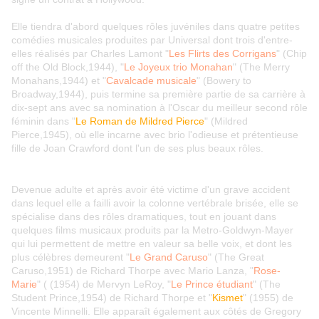
Elle tiendra d'abord quelques rôles juvéniles dans quatre petites
comédies musicales produites par Universal dont trois d'entre-
elles réalisés par Charles Lamont "
Les Flirts des Corrigans
" (Chip
off the Old Block,1944), "
Le Joyeux trio Monahan
" (The Merry
Monahans,1944) et "
Cavalcade musicale
" (Bowery to
Broadway,1944), puis termine sa première partie de sa carrière à
dix-sept ans avec sa nomination à l'Oscar du meilleur second rôle
féminin dans "
Le Roman de Mildred Pierce
" (Mildred
Pierce,1945), où elle incarne avec brio l'odieuse et prétentieuse
fille de Joan Crawford dont l'un de ses plus beaux rôles.
Devenue adulte et après avoir été victime d'un grave accident
dans lequel elle a failli avoir la colonne vertébrale brisée, elle se
spécialise dans des rôles dramatiques, tout en jouant dans
quelques films musicaux produits par la Metro-Goldwyn-Mayer
qui lui permettent de mettre en valeur sa belle voix, et dont les
plus célèbres demeurent "
Le Grand Caruso
" (The Great
Caruso,1951) de Richard Thorpe avec Mario Lanza, "
Rose-
Marie
" ( (1954) de Mervyn LeRoy, "
Le Prince étudiant
" (The
Student Prince,1954) de Richard Thorpe et "
Kismet
" (1955) de
Vincente Minnelli. Elle apparaît également aux côtés de Gregory