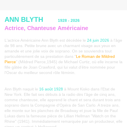
ANN BLYTH
1928 - 2026
Actrice, Chanteuse Américaine
L'actrice Américaine Ann Blyth est décédée le
24 juin 2026
à l'âge
de 98 ans. Petite brune avec un charmant visage aux yeux en
amande et une jolie voix de soprano. On se souviendra tout
particulièrement de sa prestation dans "
Le Roman de Mildred
Pierce
" (Mildred Pierce,1945) de Michael Curtiz, où elle incarne la
fille gâtée de Joan Crawford, qui lui valut d'être nommée pour
l'Oscar du meilleur second rôle féminin.
Ann Blyth naquit le
16 août 1928
à Mount Kisko dans l'Etat de
New York. Elle fait ses débuts à la radio dès l'âge de cinq ans,
comme chanteuse, elle apprend le chant et sera durant trois ans
soprano dans la Compagnie d'Opéra de San Carlo. A treize ans,
elle monte sur les planches de Broadway et joue la fille de Paul
Lukas dans la fameuse pièce de Lillian Hellman "Watch on the
Rhine" (1941). Immédiatement remarquée par un producteur, elle
signe un contrat à Hollywood.