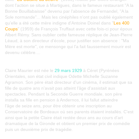
dont l'action se situe à Martigues, dans le fameux restaurant "A la
Bonne Bouillabaisse" devenu par l'absence de Fernandel, "A la
Sole normande"... Mais les cinéphiles n'ont pas oublié également
qu'elle a été cette mère indigne d'Antoine Doinel dans "
Les 400
Coups
" (1959) de François Truffaut avec cette fois-ci pour époux
Albert Rémy. Sans oublier cette fameuse réplique de Jean-Pierre
Léaud, à son directeur d'école, pour justifier son absence : "Ma
Mère est morte", ce mensonge qui l'a fait faussement mourir est
devenu célèbre....
Claire Maurier est née le
29 mars 1929
à Céret (Pyrénées
Orientales, son état civil indique Odette Michelle Suzanne
Agramon. Son père était directeur d'un cinéma, il estimait que sa
fille de quatre ans n'avait pas atteint l'âge d'assistait aux
spectacles. Pendant la Seconde Guerre mondiale, son père
installa sa fille en pension à Andernos, il lui fallut atteindre
l'âge de seize ans, pour être obtenir une inscription au
Conservatoire de Bordeaux où ses parents étaient installés. C'est
ainsi que la petite Claire était restée deux ans au cours d'art
dramatique de la Gironde et obtient un premier prix de comédie
puis un deuxième prix de tragédie.