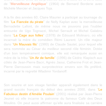
de "
Merveilleuse Angélique
" (1964) de Bernard Borderie avec
Michèle Mercier et Jacques Toja.
A la fin des années 60, Claire Maurier a participé au tournage du
film "
La Fiancée du pirate
" de Nelly Kaplan avec la merveilleuse
Bernadette Lafont, de même nous ne pouvons pas l'oublier
entourée de Ugo Tognazzi, Michel Serrault et Michel Galabru
dans "
La Cage aux folles
" (1978) de Edouard Molinaro, où elle
incarnait la mère du comédien Rémi Laurent. Un rôle majeur
dans "
Un Mauvais fils
" (1980) de Claude Sautet, pour lequel elle
sera nommée au César du meilleur second rôle féminin. Dotée
d'un bon tempérament comique, elle est remarquée aussi en
mère de la tribu "
Un Air de famille
" (1996) de Cédric Klapisch aux
côtés de Jean-Pierre Bacri, Agnès Jaoui, Catherine Frot et Jean-
Pierre Darroussin mais surprotectrice envers son fils préféré,
incarné par le regretté Wladimir Yordanoff.
Son sourire et son visage familier apparaît également dans le
grand succès français du début des années 2000, dans "
Le
Fabuleux destin d'Amélie Poulain
" (2001) réalisé par Jean-Pierre
Jeunet où elle incarne la patronne du fameux Café des Deux
Moulins. On peut aussi affirmer qu'elle aura finalisée sa carrière