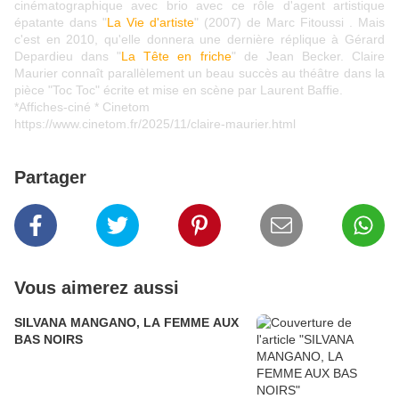
cinématographique avec brio avec ce rôle d'agent artistique
épatante dans "
La Vie d'artiste
" (2007) de Marc Fitoussi . Mais
c'est en 2010, qu'elle donnera une dernière réplique à Gérard
Depardieu dans "
La Tête en friche
" de Jean Becker. Claire
Maurier connaît parallèlement un beau succès au théâtre dans la
pièce "Toc Toc" écrite et mise en scène par Laurent Baffie.
*Affiches-ciné * Cinetom
https://www.cinetom.fr/2025/11/claire-maurier.html
Partager
Vous aimerez aussi
SILVANA MANGANO, LA FEMME AUX
BAS NOIRS