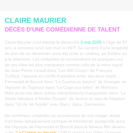
CLAIRE MAURIER
DÉCÈS D'UNE COMÉDIENNE DE TALENT
Claire Maurier s'est éteinte le dimanche
3 mai 2026
à l'âge de 97
ans, a annonce lundi son mari à l'AFP. Sa carrière d'une longévité
de plus de six décennies aura été riche au cinéma, au théâtre ou
à la télévision. Les cinéphiles se souviendront de quelques-uns
de ces rôles les plus marquants comme celui de la mère ingrat
de Jean-Pierre Léaud dans "Les 400 Coups" de François
Truffaut, l'épouse en conflit d'adultère entre ses deux maris :
Fernandel et Bourvil dans "La Cuisine au beurre" de Grangier ou
l'épouse de Tognazzi dans "La Cage aux folles" de Molinaro.
Mais aussi ses deux autres interprétations marquantes dans "Le
Destin fabuleux d'Amélie Poulain" de Jeunet et celui de Klapisch
dans "Un Air de famille" avec Bacri, Jaoui, Darroussin.
De nombreux cinéphiles se souviennent de son visage, dotée
d'un beau tempérament comique et méridional; puisqu'elle aura
été l'épouse de Fernandel et Bourvil dans le fameux film devenu
culte "
La Cuisine au beurre
" (1963) réalisé par Gilles Grangier