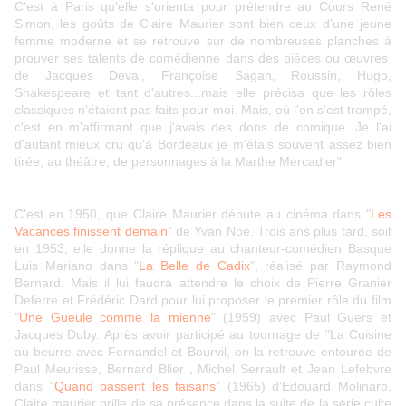
C'est à Paris qu'elle s'orienta pour prétendre au Cours René
Simon, les goûts de Claire Maurier sont bien ceux d'une jeune
femme moderne et se retrouve sur de nombreuses planches à
prouver ses talents de comédienne dans des pièces ou œuvres
de Jacques Deval, Françoise Sagan, Roussin, Hugo,
Shakespeare et tant d'autres...mais elle précisa que les rôles
classiques n'étaient pas faits pour moi. Mais, où l'on s'est trompé,
c'est en m'affirmant que j'avais des dons de comique. Je l'ai
d'autant mieux cru qu'à Bordeaux je m'étais souvent assez bien
tirée, au théâtre, de personnages à la Marthe Mercadier".
C'est en 1950, que Claire Maurier débute au cinéma dans "
Les
Vacances finissent demain
" de Yvan Noé. Trois ans plus tard, soit
en 1953, elle donne la réplique au chanteur-comédien Basque
Luis Mariano dans "
La Belle de Cadix
", réalisé par Raymond
Bernard. Mais il lui faudra attendre le choix de Pierre Granier
Deferre et Frédéric Dard pour lui proposer le premier rôle du film
"
Une Gueule comme la mienne
" (1959) avec Paul Guers et
Jacques Duby. Après avoir participé au tournage de "La Cuisine
au beurre avec Fernandel et Bourvil, on la retrouve entourée de
Paul Meurisse, Bernard Blier , Michel Serrault et Jean Lefebvre
dans "
Quand passent les faisans
" (1965) d'Edouard Molinaro.
Claire maurier brille de sa présence dans la suite de la série culte