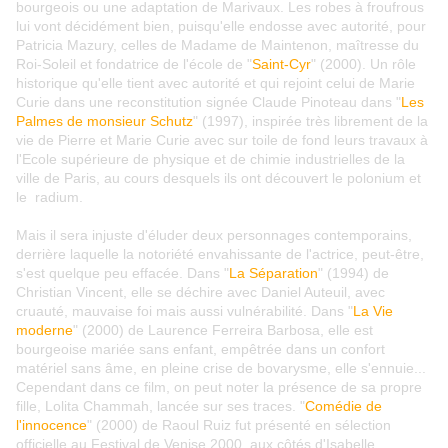
bourgeois ou une adaptation de Marivaux. Les robes à froufrous
lui vont décidément bien, puisqu'elle endosse avec autorité, pour
Patricia Mazury, celles de Madame de Maintenon, maîtresse du
Roi-Soleil et fondatrice de l'école de "
Saint-Cyr
" (2000). Un rôle
historique qu'elle tient avec autorité et qui rejoint celui de Marie
Curie dans une reconstitution signée Claude Pinoteau dans "
Les
Palmes de monsieur Schutz
" (1997), inspirée très librement de la
vie de Pierre et Marie Curie avec sur toile de fond leurs travaux à
l'Ecole supérieure de physique et de chimie industrielles de la
ville de Paris, au cours desquels ils ont découvert le polonium et
le radium.
Mais il sera injuste d'éluder deux personnages contemporains,
derrière laquelle la notoriété envahissante de l'actrice, peut-être,
s'est quelque peu effacée. Dans "
La Séparation
" (1994) de
Christian Vincent, elle se déchire avec Daniel Auteuil, avec
cruauté, mauvaise foi mais aussi vulnérabilité. Dans "
La Vie
moderne
" (2000) de Laurence Ferreira Barbosa, elle est
bourgeoise mariée sans enfant, empêtrée dans un confort
matériel sans âme, en pleine crise de bovarysme, elle s'ennuie...
Cependant dans ce film, on peut noter la présence de sa propre
fille, Lolita Chammah, lancée sur ses traces. "
Comédie de
l'innocence
" (2000) de Raoul Ruiz fut présenté en sélection
officielle au Festival de Venise 2000, aux côtés d'Isabelle