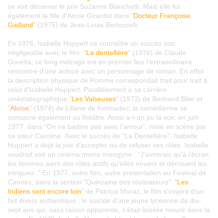
se voit décerner le prix Suzanne Bianchetti. Mais elle fut
également la fille d'Annie Girardot dans "
Docteur Françoise
Gailland
" (1975) de Jean-Louis Bertuccelli.
En 1976, Isabelle Huppert va connaître un succès non
négligeable avec le film "
La dentellière
" (1976) de Claude
Goretta, ce long métrage est en premier lieu l'extraordinaire
rencontre d'une actrice avec un personnage de roman. En effet
la description physique de Pomme correspondait trait pour trait à
celui d'Isabelle Huppert. Parallèlement à sa carrière
cinématographique "
Les Valseuses
" (1973) de Bertrand Blier et
"
Aloïse
" (1974) de Liliane de Kermadec, la comédienne se
consacre également au théâtre. Aussi a-t-on pu la voir, en juin
1977, dans "On ne badine pas avec l'amour", mise en scène par
sa sœur Caroline. Avec le succès de "La Dentellière", Isabelle
Huppert a déjà la joie d'accepter ou de refuser ses rôles. Isabelle
voudrait voir un cinéma moins misogyne :
"J'aimerais qu'à l'écran
les femmes aient des rôles actifs qu'elles nouent et dénouent les
intrigues.." En 1977, autre film, autre présentation au Festival de
Cannes, dans la section "Quinzaine des réalisateurs": "
Les
Indiens sont encore loin
" de Patricia Moraz, le film s'inspire d'un
fait divers authentique : le suicide d'une jeune lycéenne de dix-
sept ans qui, sans raison apparente, s'était laissée mourir dans la