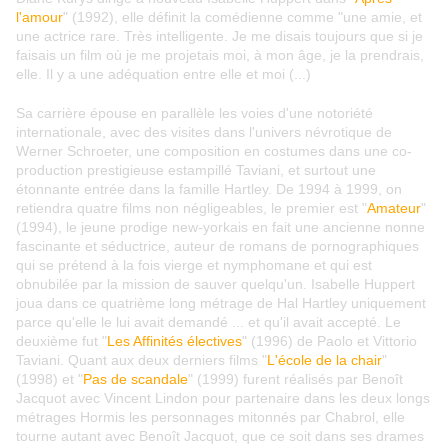
l'amour
" (1992), elle définit la comédienne comme "une amie, et
une actrice rare. Très intelligente. Je me disais toujours que si je
faisais un film où je me projetais moi, à mon âge, je la prendrais,
elle. Il y a une adéquation entre elle et moi (...)
Sa carrière épouse en parallèle les voies d'une notoriété
internationale, avec des visites dans l'univers névrotique de
Werner Schroeter, une composition en costumes dans une co-
production prestigieuse estampillé Taviani, et surtout une
étonnante entrée dans la famille Hartley. De 1994 à 1999, on
retiendra quatre films non négligeables, le premier est "
Amateur
"
(1994), le jeune prodige new-yorkais en fait une ancienne nonne
fascinante et séductrice, auteur de romans de pornographiques
qui se prétend à la fois vierge et nymphomane et qui est
obnubilée par la mission de sauver quelqu'un. Isabelle Huppert
joua dans ce quatrième long métrage de Hal Hartley uniquement
parce qu'elle le lui avait demandé ... et qu'il avait accepté. Le
deuxième fut "
Les Affinités électives
" (1996) de Paolo et Vittorio
Taviani. Quant aux deux derniers films "
L'école de la chair
"
(1998) et "
Pas de scandale
" (1999) furent réalisés par Benoît
Jacquot avec Vincent Lindon pour partenaire dans les deux longs
métrages Hormis les personnages mitonnés par Chabrol, elle
tourne autant avec Benoît Jacquot, que ce soit dans ses drames