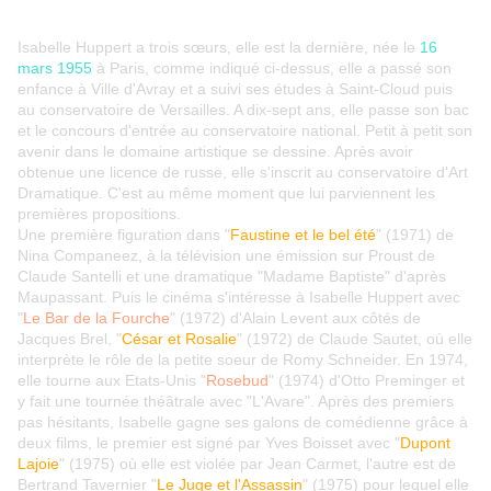
Isabelle Huppert a trois sœurs, elle est la dernière, née le
16
mars 1955
à Paris, comme indiqué ci-dessus, elle a passé son
enfance à Ville d'Avray et a suivi ses études à Saint-Cloud puis
au conservatoire de Versailles. A dix-sept ans, elle passe son bac
et le concours d'entrée au conservatoire national. Petit à petit son
avenir dans le domaine artistique se dessine. Après avoir
obtenue une licence de russe, elle s'inscrit au conservatoire d'Art
Dramatique. C'est au même moment que lui parviennent les
premières propositions.
Une première figuration dans "
Faustine et le bel été
" (1971) de
Nina Companeez, à la télévision une émission sur Proust de
Claude Santelli et une dramatique "Madame Baptiste" d'après
Maupassant. Puis le cinéma s'intéresse à Isabelle Huppert avec
"
Le Bar de la Fourche
" (1972) d'Alain Levent aux côtés de
Jacques Brel, "
César et Rosalie
" (1972) de Claude Sautet, où elle
interprète le rôle de la petite soeur de Romy Schneider. En 1974,
elle tourne aux Etats-Unis "
Rosebud
" (1974) d'Otto Preminger et
y fait une tournée théâtrale avec "L'Avare". Après des premiers
pas hésitants, Isabelle gagne ses galons de comédienne grâce à
deux films, le premier est signé par Yves Boisset avec "
Dupont
Lajoie
" (1975) où elle est violée par Jean Carmet, l'autre est de
Bertrand Tavernier "
Le Juge et l'Assassin
" (1975) pour lequel elle