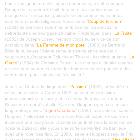
Louis Trintignant où elle impose néanmoins, à cette époque,
l'image de la perversité faite femme et dissimulée sous le
masque de l'innocence, puisqu'elle consomme les hommes
comme un mante religieuse; Rose, dans "
Coup de torchon
"
(1981) de Bertrand Tavernier, embrase par sa sensualité
débordante une bourgade africaine; Frédérique, dans "
La Truite
"
(1982) de Joseph Losey, met son corps au service de son
ambition; dans "
La Femme de mon pote
" (1983) de Bertrand
Blier, la pulpeuse Viviane sème la zizanie entre ses deux
soupirants qu'incarnent Coluche et Thierry Lhermitte; quant à "
La
Garce
" (1984) de Christine Pascal, elle change d'identité comme
de perruque pour mieux tenir les hommes en son pouvoir et les
contraindre, pour son plaisir, à la violer !
Jean-Luc Godard la dirige dans "
Passion
" (1982), présenté en
sélection officielle à Cannes 1982, se veut une réflexion
impressionniste sur l'usine et le cinéma, le travail et l'amour.
Deuxième sœur d'Isabelle, Caroline Huppert signe son unique
long métrage avec "
Signé Charlotte
" (1985), aux côtés d'Isabelle
Huppert, Niels Arestrup et Christine Pascal. Isabelle excelle en
incarnant une marginale, chanteuse punk et sous la direction de
Josiane Balasko, elle y joue une sorte de Marilyn de banlieue
avec une robe rose fluo. En 1988, Isabelle Huppert a reçu le Prix