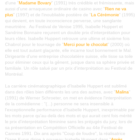
d'une "
Madame Bovary
" (1991) très crédible et frémissante, mais
aussi d'une arnaqueuse ordinaire de casino avec "
Rien ne va
plus
" (1997) et de l'inoubliable postière de "
La Cérémonie
" (1995)
qui devient, en toute inconscience perverse, une sanglante
meurtrière. Au Festival de Venise 1995, Isabelle Huppert et
Sandrine Bonnaire reçurent un double prix d'interprétation pour
leurs rôles. Isabelle Huppert retrouve une ultime et sixième fois
Chabrol pour le tournage de "
Merci pour le chocolat
" (2000) où
elle est tout autant glaçante, elle incarne tout bonnement le Mal.
Dirigeante d'une entreprise chocolatière suisse, elle tisse sa toile
pour éliminer ceux qui la gênent, jusque dans sa sphère privée et
familiale. Un rôle salué par un prix d'interprétation au Festival de
Montréal.
La carrière cinématographique d'Isabelle Huppert est sublimé
dans des rôles bien différents les uns des autres, avec "
Malina
"
(1991) de Werner Schroeter, on met en évidence l'interprétation
de la comédienne : "(...) personne ne sera insensible à
l'exceptionnelle performance d'Isabelle Huppert, inexprimable par
les mots parce qu'au-delà des mots et qui aurait cent fois mérité
le prix d'interprétation féminine sans les préjugés du jury, lors de
sa présentation en Compétition Officielle au 44e Festival de
Cannes 1991. Dix ans après "Coup de foudre", la réalisatrice
Diane Kurys dirige à nouveau Isabelle Huppert dans "
Après