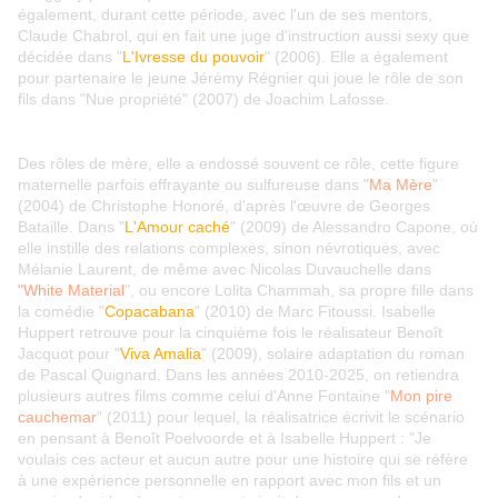
également, durant cette période, avec l'un de ses mentors,
Claude Chabrol, qui en fait une juge d'instruction aussi sexy que
décidée dans "
L'Ivresse du pouvoir
" (2006). Elle a également
pour partenaire le jeune Jérémy Régnier qui joue le rôle de son
fils dans "Nue propriété" (2007) de Joachim Lafosse.
Des rôles de mère, elle a endossé souvent ce rôle, cette figure
maternelle parfois effrayante ou sulfureuse dans "
Ma Mère
"
(2004) de Christophe Honoré, d'après l'œuvre de Georges
Bataille. Dans "
L'Amour caché
" (2009) de Alessandro Capone, où
elle instille des relations complexes, sinon névrotiques, avec
Mélanie Laurent, de même avec Nicolas Duvauchelle dans
"White Material
", ou encore Lolita Chammah, sa propre fille dans
la comédie "
Copacabana
" (2010) de Marc Fitoussi. Isabelle
Huppert retrouve pour la cinquième fois le réalisateur Benoît
Jacquot pour "
Viva Amalia
" (2009), solaire adaptation du roman
de Pascal Quignard. Dans les années 2010-2025, on retiendra
plusieurs autres films comme celui d'Anne Fontaine "
Mon pire
cauchemar
" (2011) pour lequel, la réalisatrice écrivit le scénario
en pensant à Benoît Poelvoorde et à Isabelle Huppert : "Je
voulais ces acteur et aucun autre pour une histoire qui se réfère
à une expérience personnelle en rapport avec mon fils et un