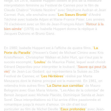
neige. En 1978, Isabelle Huppert obtient le prix de la meilleure
interprétation féminine au Festival de Cannes pour le film de
Claude Chabrol "Violette Nozière" avec Stéphane Audran et Jean
Carmet. Puis, elle enchaîne avec "
Les Sœurs Brontë
" d'André
Téchiné avec Isabelle Adjani et Marie-France Pisier. Les années
70 s'achèvent avec un film de Jean-François Adam "
Retour à la
bien-aimée
" (1979) ou Isabelle Huppert donne la réplique à
Jacques Dutronc et Bruno Ganz.
En 1980; Isabelle Huppert est à l'affiche de quatre films, "
La
Porte du Paradis
" (Heaven's Gate) de Michael Cimino avec Kris
Kristofferson, Christopher Walken et John Hurt, qui n'eut pas le
succès escompté; "
Loulou
" de Maurice Pialat, lequel avait choisit
Gérard Depardieu pour interpréter le loubard; "
Sauve qui peut (la
vie)
" de Jean-Luc Godard, qui représentera la Suisse au 33e
Festival de Cannes; et "
Les Héritières
" réalisé par Marta
Meszaros dont le thème principal est la maternité. En 1981, on
retiendra trois autres films "
La Dame aux camélias
" de Mauro
Bolognini avec Gian Maria Volonte, "Les Ailes de la colombe" de
Benoit Jacquot avec Michele Placido, Dominique Sanda et Jean
Sorel. Deux interprétations où il lui arrive d'être passionnée et
romantique jusqu'à mourir d'amour. Un clin d'œil tout
particulier au film de Michel Deville "
Eaux profondes
" avec Jean-