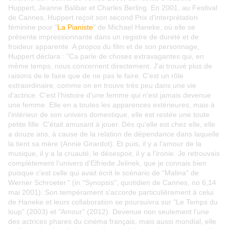
Huppert, Jeanne Balibar et Charles Berling. En 2001, au Festival
de Cannes, Huppert reçoit son second Prix d'interprétation
féminine pour "
La Pianiste
" de Michael Haneke, où elle se
présente impressionnante dans un registre de dureté et de
froideur apparente. A propos du film et de son personnage,
Huppert déclara : "Ca parle de choses extravagantes qui, en
même temps, nous concernent directement. J'ai trouvé plus de
raisons de le faire que de ne pas le faire. C'est un rôle
extraordinaire, comme on en trouve très peu dans une vie
d'actrice. C'est l'histoire d'une femme qui n'est jamais devenue
une femme. Elle en a toutes les apparences extérieures, mais à
l'intérieur de son univers domestique, elle est restée une toute
petite fille. C'était amusant à jouer. Dès qu'elle est chez elle, elle
a douze ans, à cause de la relation de dépendance dans laquelle
la tient sa mère (Annie Girardot). Et puis, il y a l'amour de la
musique, il y a la cruauté, le désespoir, il y a l'ironie. Je retrouvais
complètement l'univers d'Elfriede Jelinek, que je connais bien
puisque c'est celle qui avait écrit le scénario de "Malina" de
Werner Schroeter." (in "Synopsis", quotidien de Cannes, no 6,14
mai 2001). Son tempérament s'accorde particulièrement à celui
de Haneke et leurs collaboration se poursuivra sur "Le Temps du
loup" (2003) et "Amour" (2012). Devenue non seulement l'une
des actrices phares du cinéma français, mais aussi mondial, elle