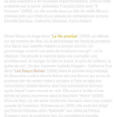
se livre volontiers à de nouvelles expérimentations, comme celle
proposée par le jeune réalisateur François Ozon avec "8
Femmes" (2002), où elle excelle dans un rôle de vieille fille aux
cheveux tirés aux côtés d'une pléiade de comédiennes comme
Danielle Darrieux, Catherine Deneuve, Fanny Ardant.
Olivier Dahan la dirige dans "
La Vie promise
" (2002) qui débute
sur les trottoirs de Nice, où le personnage de Sylvia se prostitue.
Une figure que Isabelle Huppert a conçue comme "un
personnage musical une sorte de lonesome cow-girl", où la
rébellion, l'incapacité à s'ancrer dans une normalité, une
quotidienneté, le voyage, la fuite en avant, le goût de l'ailleurs, la
quête de soi". Un duo inattendu Isabelle Huppert - Catherine Frot
dans "
Les Sœurs fâchés
" (2004) dans le premier long métrage
de Alexandra Leclère dont le thème est une femme qui arrive de
province afin de rendre visite à sa sœur à Paris et déjà leur
conversation laissait deviner que l'une possédait le bonheur
après lequel l'autre courait en vain. Elle aussi à la tête d'une
famille en pleins tourments dans le fascinant "Home" (2008)
d'Ursula Meir, où elle tente d'enfermer les siens dans une maison
coupée de l'extérieur. Entretemps en 2005, elle avait été dirigé
par Patrice Chéreau dans "Gabrielle" aux côtés de Pascal
Greggory pour la quatrième fois. La comédienne travaille