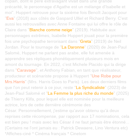
copain, dont le père extravagant vivait dans une grande
précarité, le personnage d'Agathe est un mélange d'Isabelle et
moi". Huppert retrouve pour la sixième fois Benoît Jacquot pour
"
Eva
" (2018) aux côtés de Gaspard Ulliel et Richard Berry. C'est
aussi les retrouvailles avec Anne Fontaine qui lui offre le rôle de
Claire dans "
Blanche comme neige
" (2019). Habituée aux
personnages extrêmes, Isabelle Huppert jouait pour la première
fois une psychopathe terrorisant dans "
Greta
" (2019) de Neil
Jordan. Pour le tournage de "
La Daronne
" (2020) de Jean-Paul
Salomé, Huppert ne parlant pas arabe, elle fut amenée à
apprendre ses répliques phonétiquement plusieurs mois en
amont du tournage. En 2022, c'est Michele Placido qui la dirige
dans "
Caravage
", et Anthony Fabian, en tant que réalisateur,
producteur et scénariste propose à Huppert "
Une Robe pour
Mrs.Harris
" (Mrs. Harris Goes to Paris). Les deux derniers films
que l'on peut retenir à ce jour, reste "
La Syndicaliste
" (2023) de
Jean-Paul Salomé et "
La Femme la plus riche du monde
" (2025)
de Thierry Klifa, pour lequel elle est nominée pour la meilleure
actrice, lors de cette dernière cérémonie des
César. Personnellement, j'estime qu'avoir obtenu qu'à deux
reprises cette récompense, par rapport aux 17 nominations, cela
est bien peu ! mais avec les César il ne faut jamais être étonné...
(Certains ne l'ont jamais eu : Patrick Dewaere, Lino Ventura etc)
*Affiches-ciné * Cinéma français * Cinetom