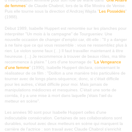
d'interprétation féminine pour son rôle de Marie dans "
Une Affaire
de femmes
" de Claude Chabrol, lors de la 45e Mostra de Venise.
Puis elle tourne sous la direction d'Andrzej Wajda "
Les Possédés
"
(1988).
Début 1989, Isabelle Huppert est remontée sur les planches pour
interpréter "Un mois à la campagne" de Tourgueniev. Une
nouvelle occasion de changer d'emploi car, dit-elle : "Il y a danger
à ne faire que ce qui vous ressemble : vous ne ressemblez plus à
rien. Le violon sonne faux (...) Il faut travailler maintenant à être
heureuse. (...) Je recommence à trouver de beaux rôles, ma tête
recommence à plaire." Lors d'une tournage de "
La Vengeance
d'une femme
" (1990), Isabelle Huppert déclara, concernant le
réalisateur de ce film : "Doillon a une manière très particulière de
tourner avec de longs plans-séquence; donc, si c'était difficile
pour les autres, c'était difficile pour moi. Mais jamais de
manipulations médiocres et mesquines. C'était une sorte de
corrida, il y a une mise à mort dans laquelle j'étais l'œil du
metteur en scène".
Les années 90 sont pour Isabelle Huppert celles d'une
indiscutable consécration. Certaines de ses collaborations sont
durables, surtout avec deux metteurs en scène qui marquent la
carrière de l'actrice : son travail avec Claude Chabrol s'enrichit