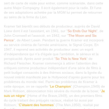
sert de carte de visite pour entrer, comme scénariste, dans cette
autre Major Compagny. Il écrit également pour la radio. Et l'une
de ses adaptations achetée par la MGM lui permet de retourner
au seins de la firme du Lion.
Kramer fait bientôt ses débuts de producteur, auprès de David
Loew dont il est l'assistant, en 1941, sur "
So Ends Our Night
", de
John Cromwell et l'associé, en 1942, sur "
The Moon and Six
Pence
", de Albert Lewin. Pendant la guerre Kramer est incorporé
au service cinéma de l'armée américaine, le Signal Corps. En
1947, il reprend ses activités de producteur avec un esprit
d'indépendance qui n'a d'égale que l'ambition, le sérieux et la
perspicacité. Après avoir produit "
So This Is New York
" de
Richard Fleischer. Kramer commença à attirer l'attention des
critiques comme producteur indépendant d'une série de films à
petit budget consacrés à des thèmes sociaux, dans la lignée du
nouvel intérêt manifesté par le Hollywood d'après guerre pour les
problèmes du monde réel. Parmi les problèmes de Kramer à
cette époque, on se rappelle "
Le Champion
" (Champion,1949) de
Mark Robson, dénonciation très sévère du monde de la boxe; "
Je
suis un nègre
" (Home of the Brave,1949), un des premiers films
du cycle traitant des préjugés raciaux, réalisé lui aussi par
Robson; "
C'étaient des hommes
" (The Men,1950), réalisé par