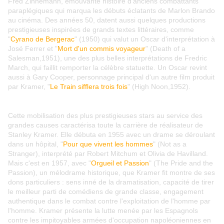
Fred Zinnemann, émouvante histoire d'anciens combattants
paraplégiques qui marqua les débuts éclatants de Marlon Brando
au cinéma. Des années 50, datent aussi quelques productions
prestigieuses inspirées de grands textes littéraires, comme
"
Cyrano de Bergerac
" (1950) qui valut un Oscar d'interprétation à
José Ferrer et "
Mort d'un commis voyageur
" (Death of a
Salesman,1951), une des plus belles interprétations de Fredric
March, qui faillit remporter la célèbre statuette. Un Oscar revint
aussi à Gary Cooper, personnage principal d'un autre film produit
par Kramer, "
Le Train sifflera trois fois
" (High Noon,1952).
Cette mobilisation des plus prestigieuses stars au service des
grandes causes caractérisa toute la carrière de réalisateur de
Stanley Kramer. Elle débuta en 1955 avec un drame se déroulant
dans un hôpital, "
Pour que vivent les hommes
" (Not as a
Stranger), interprété par Robert Mitchum et Olivia de Havilland.
Mais c'est en 1957, avec "
Orgueil et Passion
" (The Pride and the
Passion), un mélodrame historique, que Kramer fit montre de ses
dons particuliers : sens inné de la dramatisation, capacité de tirer
le meilleur parti de comédiens de grande classe, engagement
authentique dans le combat contre l'exploitation de l'homme par
l'homme. Kramer présente la lutte menée par les Espagnols
contre les impitoyables armées d'occupation napoléoniennes en