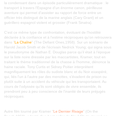
la condensant dans un épisode particulièrement dramatique : le
transport à travers l'Espagne d'un énorme canon, périlleuse
aventure qui permet d'assister au rapport de force entre un
officier très distingué de la marine anglais (Cary Grant) et un
guérillero espagnol violent et grossier (Frank Sinatra).
C'est ce même type de confrontation, évoluant de l'hostilité
déclarée à la confiance et à l'estime réciproques qu'on retrouvera
dans "
La Chaîne
" (The Defiant Ones,1958). Sur un scénario de
Harold Jacob Smith et de l'écrivain Nedrick Young; qui signa sous
le pseudonyme de Nathan E. Douglas parce qu'il était à l'époque
sur la liste noire dressée par les maccartistes, Kramer, tout en
traitant le thème traditionnel de la chasse à l'homme, dénonce la
haine raciale. Tony Curtis et Sidney Poitier interprètent
magnifiquement les rôles du sudiste blanc et du Noir exaspéré,
qui, liés l'un à l'autre par des menottes, s'évadent de prison ou
plutôt suite à un accident du véhicule qui les transportaient. Au
cours de l'odyssée qu'ils sont obligés de vivre ensemble, ils
prendront peu à peu conscience de l'inanité de leurs préjugés
réciproques.
Autre film tourné par Kramer "
Le Dernier Rivage
" (On the