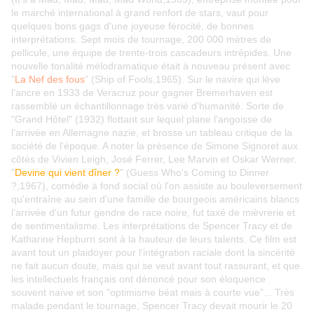
le marché international à grand renfort de stars, vaut pour
quelques bons gags d'une joyeuse férocité, de bonnes
interprétations. Sept mois de tournage, 200 000 mètres de
pellicule, une équipe de trente-trois cascadeurs intrépides. Une
nouvelle tonalité mélodramatique était à nouveau présent avec
"
La Nef des fous
" (Ship of Fools,1965). Sur le navire qui lève
l'ancre en 1933 de Veracruz pour gagner Bremerhaven est
rassemblé un échantillonnage très varié d'humanité. Sorte de
"Grand Hôtel" (1932) flottant sur lequel plane l'angoisse de
l'arrivée en Allemagne nazie, et brosse un tableau critique de la
société de l'époque. A noter la présence de Simone Signoret aux
côtés de Vivien Leigh, José Ferrer, Lee Marvin et Oskar Werner.
"
Devine qui vient dîner ?
" (Guess Who's Coming to Dinner
?,1967), comédie à fond social où l'on assiste au bouleversement
qu'entraîne au sein d'une famille de bourgeois américains blancs
l'arrivée d'un futur gendre de race noire, fut taxé de mièvrerie et
de sentimentalisme. Les interprétations de Spencer Tracy et de
Katharine Hepburn sont à la hauteur de leurs talents. Ce film est
avant tout un plaidoyer pour l'intégration raciale dont la sincérité
ne fait aucun doute, mais qui se veut avant tout rassurant, et que
les intellectuels français ont dénoncé pour son éloquence
souvent naïve et son "optimisme béat mais à courte vue"... Très
malade pendant le tournage, Spencer Tracy devait mourir le 20