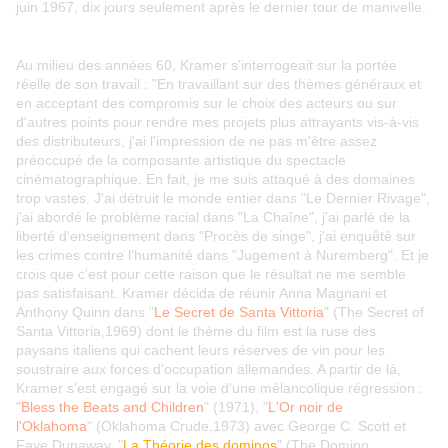
juin 1967, dix jours seulement après le dernier tour de manivelle.
Au milieu des années 60, Kramer s'interrogeait sur la portée
réelle de son travail : "En travaillant sur des thèmes généraux et
en acceptant des compromis sur le choix des acteurs ou sur
d'autres points pour rendre mes projets plus attrayants vis-à-vis
des distributeurs, j'ai l'impression de ne pas m'être assez
préoccupé de la composante artistique du spectacle
cinématographique. En fait, je me suis attaqué à des domaines
trop vastes. J'ai détruit le monde entier dans "Le Dernier Rivage",
j'ai abordé le problème racial dans "La Chaîne", j'ai parlé de la
liberté d'enseignement dans "Procès de singe", j'ai enquêté sur
les crimes contre l'humanité dans "Jugement à Nuremberg". Et je
crois que c'est pour cette raison que le résultat ne me semble
pas satisfaisant.
Kramer décida de réunir Anna Magnani et
Anthony Quinn dans "
Le Secret de Santa Vittoria
" (The Secret of
Santa Vittoria,1969) dont le thème du film est la ruse des
paysans italiens qui cachent leurs réserves de vin pour les
soustraire aux forces d'occupation allemandes. A partir de là,
Kramer s'est engagé sur la voie d'une mélancolique régression :
"
Bless the Beats and Children
" (1971), "
L'Or noir de
l'Oklahoma
" (Oklahoma Crude,1973) avec George C. Scott et
Faye Dunaway, "
La Théorie des dominos
" (The Domino