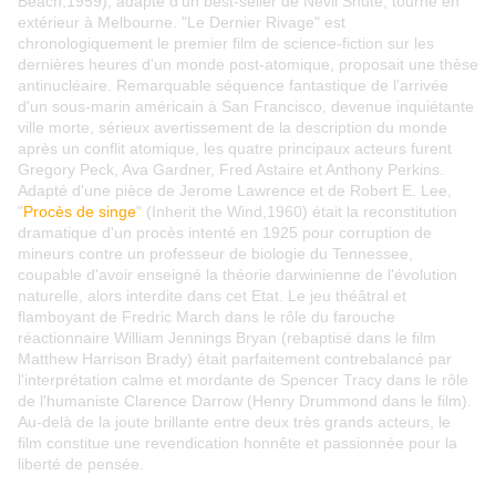
Beach,1959), adapté d'un best-seller de Nevil Shute, tourné en
extérieur à Melbourne. "Le Dernier Rivage" est
chronologiquement le premier film de science-fiction sur les
dernières heures d'un monde post-atomique, proposait une thèse
antinucléaire. Remarquable séquence fantastique de l'arrivée
d'un sous-marin américain à San Francisco, devenue inquiétante
ville morte, sérieux avertissement de la description du monde
après un conflit atomique, les quatre principaux acteurs furent
Gregory Peck, Ava Gardner, Fred Astaire et Anthony Perkins.
Adapté d'une pièce de Jerome Lawrence et de Robert E. Lee,
"
Procès de singe
" (Inherit the Wind,1960) était la reconstitution
dramatique d'un procès intenté en 1925 pour corruption de
mineurs contre un professeur de biologie du Tennessee,
coupable d'avoir enseigné la théorie darwinienne de l'évolution
naturelle, alors interdite dans cet Etat. Le jeu théâtral et
flamboyant de Fredric March dans le rôle du farouche
réactionnaire William Jennings Bryan (rebaptisé dans le film
Matthew Harrison Brady) était parfaitement contrebalancé par
l'interprétation calme et mordante de Spencer Tracy dans le rôle
de l'humaniste Clarence Darrow (Henry Drummond dans le film).
Au-delà de la joute brillante entre deux très grands acteurs, le
film constitue une revendication honnête et passionnée pour la
liberté de pensée.