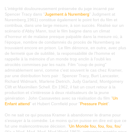
L'intégrité douloureusement préservée du juge incarné par
Spencer Tracy dans "
Jugement à Nuremberg
" Judgment at
Nuremberg,1961) constitue également le point fort du film et
contribua, dans une large mesure, à son succès. Réalisé sur un
scénario d'Abby Mann, tout le film baigne dans un climat
d'horreur et de malaise presque palpable dans la mesure où, à
l'époque, nombre de condamnés du procès de Nuremberg se
trouvaient encore en prison. Le film dénonce, en outre, avec plus
de fermeté que de subtilité, la responsabilité de l'homme et
rappelle à la mémoire d'un monde trop enclin à l'oubli les
atrocités commises par les nazis. Film "coup de poing"
admirablement servi, comme c'est souvent le cas chez Kramer,
par une distribution hors pair : Spencer Tracy, Burt Lancaster,
Richard Widmark, Marlene Dietrich, Judy Garland, Montgomery
Clift et Maximilien Schell. En 1962, il fait un court retour à la
production et s'intéresse à deux réalisateurs de la jeune
génération : John Cassavetes avec sa réalisation du film "
Un
Enfant attend
" et Hubert Cornfield pour "
Pressure Point
".
On ne sait ce qui poussa Kramer à abandonner le drame pour
s'essayer à la comédie. Le moins qu'on puisse en dire est que ce
fut une malencontreuse décision. "
Un Monde fou, fou, fou, fou
"
(It's a Mad, Mad, Mad, Mad World,1963), entreprise montée pour