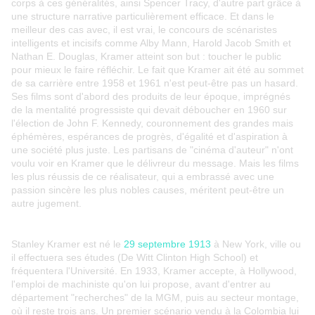
corps à ces généralités, ainsi Spencer Tracy, d'autre part grâce à
une structure narrative particulièrement efficace. Et dans le
meilleur des cas avec, il est vrai, le concours de scénaristes
intelligents et incisifs comme Alby Mann, Harold Jacob Smith et
Nathan E. Douglas, Kramer atteint son but : toucher le public
pour mieux le faire réfléchir. Le fait que Kramer ait été au sommet
de sa carrière entre 1958 et 1961 n'est peut-être pas un hasard.
Ses films sont d'abord des produits de leur époque, imprégnés
de la mentalité progressiste qui devait déboucher en 1960 sur
l'élection de John F. Kennedy, couronnement des grandes mais
éphémères, espérances de progrès, d'égalité et d'aspiration à
une société plus juste. Les partisans de "cinéma d'auteur" n'ont
voulu voir en Kramer que le délivreur du message. Mais les films
les plus réussis de ce réalisateur, qui a embrassé avec une
passion sincère les plus nobles causes, méritent peut-être un
autre jugement.
Stanley Kramer est né le
29 septembre 1913
à New York, ville ou
il effectuera ses études (De Witt Clinton High School) et
fréquentera l'Université. En 1933, Kramer accepte, à Hollywood,
l'emploi de machiniste qu'on lui propose, avant d'entrer au
département "recherches" de la MGM, puis au secteur montage,
où il reste trois ans. Un premier scénario vendu à la Colombia lui