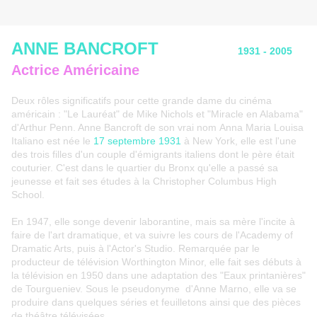
ANNE BANCROFT
1931 - 2005
Actrice Américaine
Deux rôles significatifs pour cette grande dame du cinéma
américain : "Le Lauréat" de Mike Nichols et "Miracle en Alabama"
d'Arthur Penn. Anne Bancroft de son vrai nom Anna Maria Louisa
Italiano est née le
17 septembre 1931
à New York, elle est l'une
des trois filles d'un couple d'émigrants italiens dont le père était
couturier. C'est dans le quartier du Bronx qu'elle a passé sa
jeunesse et fait ses études à la Christopher Columbus High
School.
En 1947, elle songe devenir laborantine, mais sa mère l'incite à
faire de l'art dramatique, et va suivre les cours de l'Academy of
Dramatic Arts, puis à l'Actor's Studio. Remarquée par le
producteur de télévision Worthington Minor, elle fait ses débuts à
la télévision en 1950 dans une adaptation des "Eaux printanières"
de Tourgueniev. Sous le pseudonyme d'Anne Marno, elle va se
produire dans quelques séries et feuilletons ainsi que des pièces
de théâtre télévisées.