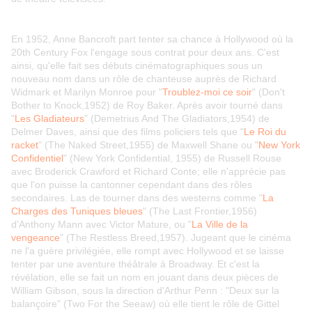
En 1952, Anne Bancroft part tenter sa chance à Hollywood où la
20th Century Fox l'engage sous contrat pour deux ans. C'est
ainsi, qu'elle fait ses débuts cinématographiques sous un
nouveau nom dans un rôle de chanteuse auprès de Richard
Widmark et Marilyn Monroe pour "
Troublez-moi ce soir
" (Don't
Bother to Knock,1952) de Roy Baker. Après avoir tourné dans
"
Les Gladiateurs
" (Demetrius And The Gladiators,1954) de
Delmer Daves, ainsi que des films policiers tels que "
Le Roi du
racket
" (The Naked Street,1955) de Maxwell Shane ou "
New York
Confidentiel
" (New York Confidential, 1955) de Russell Rouse
avec Broderick Crawford et Richard Conte; elle n'apprécie pas
que l'on puisse la cantonner cependant dans des rôles
secondaires. Las de tourner dans des westerns comme "
La
Charges des Tuniques bleues
" (The Last Frontier,1956)
d'Anthony Mann avec Victor Mature, ou "
La Ville de la
vengeance
" (The Restless Breed,1957). Jugeant que le cinéma
ne l'a guère privilégiée, elle rompt avec Hollywood et se laisse
tenter par une aventure théâtrale à Broadway. Et c'est la
révélation, elle se fait un nom en jouant dans deux pièces de
William Gibson, sous la direction d'Arthur Penn : "Deux sur la
balançoire" (Two For the Seeaw) où elle tient le rôle de Gittel