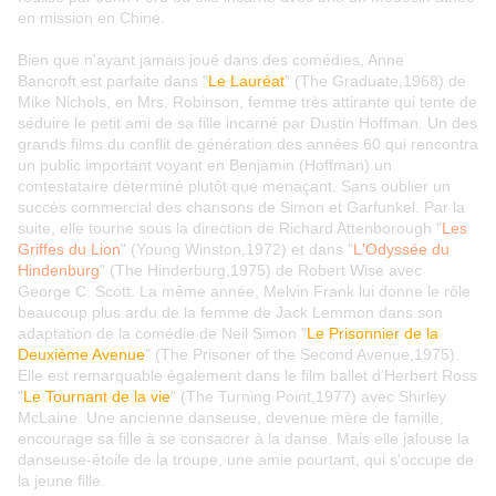
en mission en Chine.
Bien que n'ayant jamais joué dans des comédies, Anne
Bancroft est parfaite dans "
Le Lauréat
" (The Graduate,1968) de
Mike Nichols, en Mrs. Robinson, femme très attirante qui tente de
séduire le petit ami de sa fille incarné par Dustin Hoffman. Un des
grands films du conflit de génération des années 60 qui rencontra
un public important voyant en Benjamin (Hoffman) un
contestataire déterminé plutôt que menaçant. Sans oublier un
succès commercial des chansons de Simon et Garfunkel. Par la
suite, elle tourne sous la direction de Richard Attenborough "
Les
Griffes du Lion
" (Young Winston,1972) et dans "
L'Odyssée du
Hindenburg
" (The Hinderburg,1975) de Robert Wise avec
George C. Scott. La même année, Melvin Frank lui donne le rôle
beaucoup plus ardu de la femme de Jack Lemmon dans son
adaptation de la comédie de Neil Simon "
Le Prisonnier de la
Deuxième Avenue
" (The Prisoner of the Second Avenue,1975).
Elle est remarquable également dans le film ballet d'Herbert Ross
"
Le Tournant de la vie
" (The Turning Point,1977) avec Shirley
McLaine. Une ancienne danseuse, devenue mère de famille,
encourage sa fille à se consacrer à la danse. Mais elle jalouse la
danseuse-étoile de la troupe, une amie pourtant, qui s'occupe de
la jeune fille.