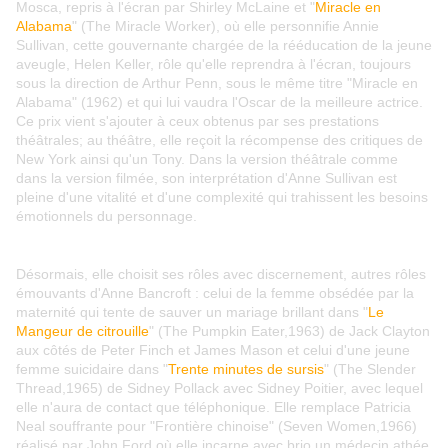
Mosca, repris à l'écran par Shirley McLaine et "
Miracle en
Alabama
" (The Miracle Worker), où elle personnifie Annie
Sullivan, cette gouvernante chargée de la rééducation de la jeune
aveugle, Helen Keller, rôle qu'elle reprendra à l'écran, toujours
sous la direction de Arthur Penn, sous le même titre "Miracle en
Alabama" (1962) et qui lui vaudra l'Oscar de la meilleure actrice.
Ce prix vient s'ajouter à ceux obtenus par ses prestations
théâtrales; au théâtre, elle reçoit la récompense des critiques de
New York ainsi qu'un Tony. Dans la version théâtrale comme
dans la version filmée, son interprétation d'Anne Sullivan est
pleine d'une vitalité et d'une complexité qui trahissent les besoins
émotionnels du personnage.
Désormais, elle choisit ses rôles avec discernement, autres rôles
émouvants d'Anne Bancroft : celui de la femme obsédée par la
maternité qui tente de sauver un mariage brillant dans "
Le
Mangeur de citrouille
" (The Pumpkin Eater,1963) de Jack Clayton
aux côtés de Peter Finch et James Mason et celui d'une jeune
femme suicidaire dans "
Trente minutes de sursis
" (The Slender
Thread,1965) de Sidney Pollack avec Sidney Poitier, avec lequel
elle n'aura de contact que téléphonique. Elle remplace Patricia
Neal souffrante pour "Frontière chinoise" (Seven Women,1966)
réalisé par John Ford où elle incarne avec brio un médecin athée