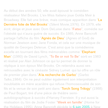
Au début des années 50, elle avait épousé le comédien
réalisateur Mel Brooks. L'ex-Miss Italiano joue Golda Meir à
Broadway. Elle fait une brève, mais comique apparition dans "
La
Dernière folie de Mel Brooks
" (Silent Movie,1976). En 1979, elle
écrit, dirige et joue avec Dom DeLuise dans "
Fatso
", comédie sur
l'obésité qui n'aura guère de succès. En 1985, Anne Bancroft
partage l'affiche du film "
Agnès de Dieu
" (Agnes of God) de
Norman Jewison avec Jane Fonda, et cela sur une musique de
qualité de Georges Delerue. C'est ainsi que la comédienne
excelle en tournant des films mémorables comme "
Elephant
Man
" (1980) de David Lynch, "
To Be or not To Be
" sorti en 1983
et réalisé par Alan Johnson ce qui lui permet de donner la
réplique à son époux Mel Brooks. On retiendra aussi ses
retrouvailles avec le cinéaste Sidney Lumet qui lui offre un rôle
de premier plan dans "
A la recherche de Garbo
" (Garbo
Talks,1984). On ne peut oublier également son interprétation
inoubliable en mère acariâtre qui refuse l'homosexualité de son
fils et la venue de son petit ami dans "
Torch Song Trilogy
" (1988)
de Paul Bogart, tiré d'une pièce de théâtre semi-
autobiographique à succès d'Harvey Fierstein. Il y eut aussi la
réalisation du film de Jodie Foster "
Week en famille
" (Home for
the Holidays,1995). Anne Bancroft décède le
6 juin 2005
à New