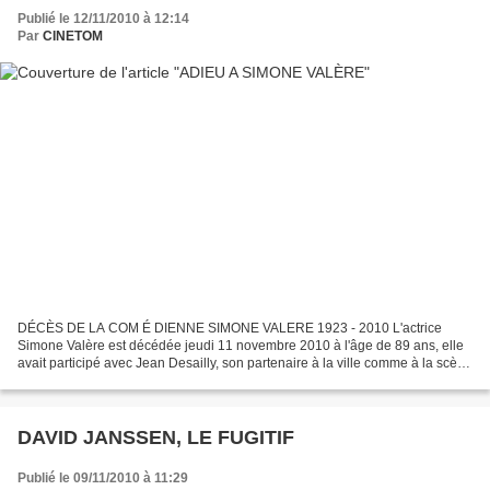
Publié le 12/11/2010 à 12:14
Par
CINETOM
DÉCÈS DE LA COM É DIENNE SIMONE VALERE 1923 - 2010 L'actrice
Simone Valère est décédée jeudi 11 novembre 2010 à l'âge de 89 ans, elle
avait participé avec Jean Desailly, son partenaire à la ville comme à la scène
jusqu'à sa mort il y a deux ans, au renouveau...
DAVID JANSSEN, LE FUGITIF
Publié le 09/11/2010 à 11:29