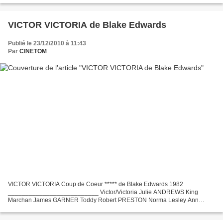
VICTOR VICTORIA de Blake Edwards
Publié le 23/12/2010 à 11:43
Par
CINETOM
VICTOR VICTORIA Coup de Coeur ***** de Blake Edwards 1982
__________________________ Victor/Victoria Julie ANDREWS King
Marchan James GARNER Toddy Robert PRESTON Norma Lesley Ann
WARREN Squash Alex KARRAS Cassell John RHY-DAVIES Réalisateur
Blake EDWARDS...