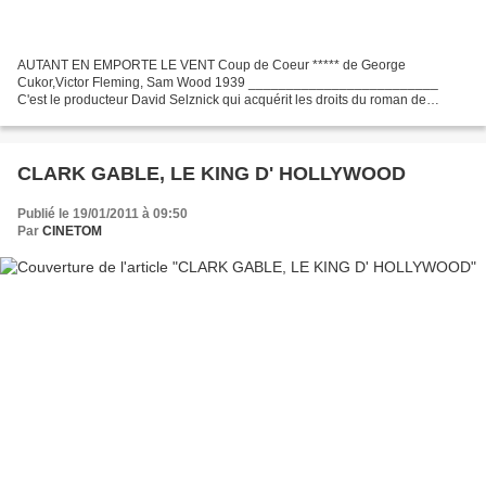
AUTANT EN EMPORTE LE VENT Coup de Coeur ***** de George
Cukor,Victor Fleming, Sam Wood 1939 _________________________
C'est le producteur David Selznick qui acquérit les droits du roman de
Margaret Mitchell pour la somme de 50 000 dollars. C'était pour...
CLARK GABLE, LE KING D' HOLLYWOOD
Publié le 19/01/2011 à 09:50
Par
CINETOM