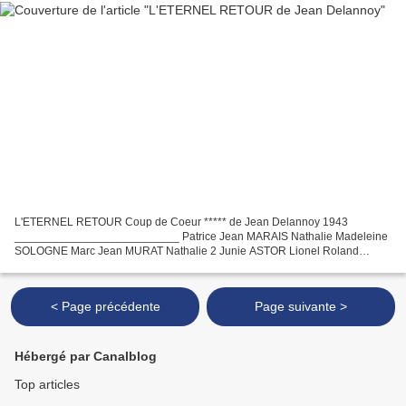
L'ETERNEL RETOUR Coup de Coeur ***** de Jean Delannoy 1943
__________________________ Patrice Jean MARAIS Nathalie Madeleine
SOLOGNE Marc Jean MURAT Nathalie 2 Junie ASTOR Lionel Roland
TOUTAIN Achille PIERAL Jeanne Marken - Alexandre Rignault Yvonne...
< Page précédente
Page suivante >
Hébergé par Canalblog
Top articles