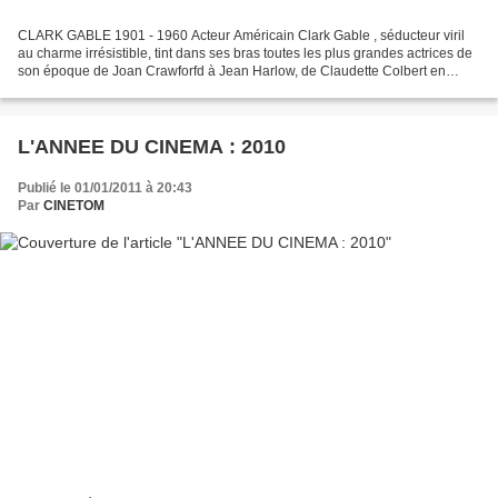
CLARK GABLE 1901 - 1960 Acteur Américain Clark Gable , séducteur viril
au charme irrésistible, tint dans ses bras toutes les plus grandes actrices de
son époque de Joan Crawforfd à Jean Harlow, de Claudette Colbert en
passant par Greta Garbo, Grace Kelly,...
L'ANNEE DU CINEMA : 2010
Publié le 01/01/2011 à 20:43
Par
CINETOM