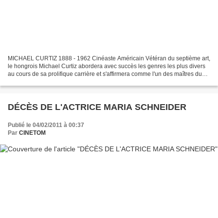
MICHAEL CURTIZ 1888 - 1962 Cinéaste Américain Vétéran du septième art,
le hongrois Michael Curtiz abordera avec succès les genres les plus divers
au cours de sa prolifique carrière et s'affirmera comme l'un des maîtres du
film d'action hollywoodien. On...
DÉCÈS DE L'ACTRICE MARIA SCHNEIDER
Publié le 04/02/2011 à 00:37
Par
CINETOM