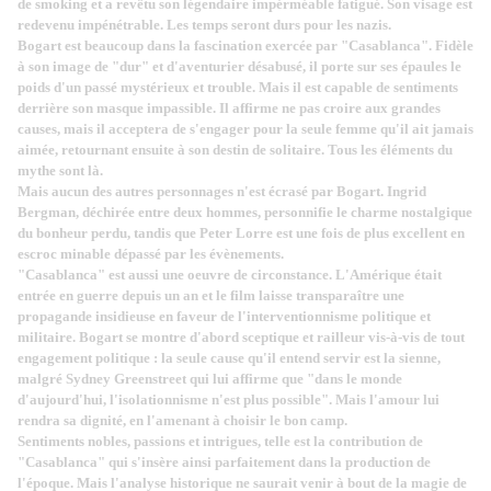
de smoking et a revêtu son légendaire impérméable fatigué. Son visage est
redevenu impénétrable. Les temps seront durs pour les nazis.
Bogart est beaucoup dans la fascination exercée par "Casablanca". Fidèle
à son image de "dur" et d'aventurier désabusé, il porte sur ses épaules le
poids d'un passé mystérieux et trouble. Mais il est capable de sentiments
derrière son masque impassible. Il affirme ne pas croire aux grandes
causes, mais il acceptera de s'engager pour la seule femme qu'il ait jamais
aimée, retournant ensuite à son destin de solitaire. Tous les éléments du
mythe sont là.
Mais aucun des autres personnages n'est écrasé par Bogart. Ingrid
Bergman, déchirée entre deux hommes, personnifie le charme nostalgique
du bonheur perdu, tandis que Peter Lorre est une fois de plus excellent en
escroc minable dépassé par les évènements.
"Casablanca" est aussi une oeuvre de circonstance. L'Amérique était
entrée en guerre depuis un an et le film laisse transparaître une
propagande insidieuse en faveur de l'interventionnisme politique et
militaire. Bogart se montre d'abord sceptique et railleur vis-à-vis de tout
engagement politique : la seule cause qu'il entend servir est la sienne,
malgré Sydney Greenstreet qui lui affirme que "dans le monde
d'aujourd'hui, l'isolationnisme n'est plus possible". Mais l'amour lui
rendra sa dignité, en l'amenant à choisir le bon camp.
Sentiments nobles, passions et intrigues, telle est la contribution de
"Casablanca" qui s'insère ainsi parfaitement dans la production de
l'époque. Mais l'analyse historique ne saurait venir à bout de la magie de