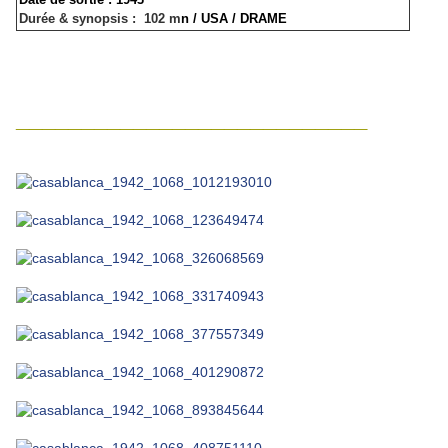
Durée & synopsis
: 102 m
n / USA / DRAME
___________________________