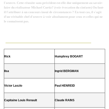
l'oeuvre. Cette réussite sans précédent est-elle due uniquement au savoir-
faire du réalisateur Michael Curtiz? (voir évocation du cinéaste) Ou faut-
il l'attribuer à un concours inouï de circonstances ? En tout cas, il s'agit
d'un véritable chef d'oeuvre à voir absolument pour ceux et celles qui ne
le connaissent pas.
___________________________
Rick
Humphrey BOGART
IIsa
Ingrid BERGMAN
Victor Laszlo
Paul HENREID
Capitaine Louis Renault
Claude RAINS