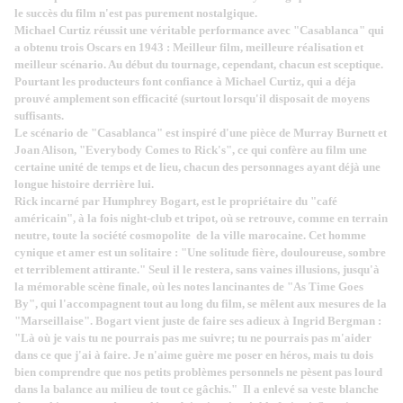
le succès du film n'est pas purement nostalgique.
Michael Curtiz réussit une véritable performance avec "Casablanca" qui
a obtenu trois Oscars en 1943 : Meilleur film, meilleure réalisation et
meilleur scénario. Au début du tournage, cependant, chacun est sceptique.
Pourtant les producteurs font confiance à Michael Curtiz, qui a déja
prouvé amplement son efficacité (surtout lorsqu'il disposait de moyens
suffisants.
Le scénario de "Casablanca" est inspiré d'une pièce de Murray Burnett et
Joan Alison, "Everybody Comes to Rick's", ce qui confère au film une
certaine unité de temps et de lieu, chacun des personnages ayant déjà une
longue histoire derrière lui.
Rick incarné par Humphrey Bogart, est le propriétaire du "café
américain", à la fois night-club et tripot, où se retrouve, comme en terrain
neutre, toute la société cosmopolite de la ville marocaine. Cet homme
cynique et amer est un solitaire : "Une solitude fière, douloureuse, sombre
et terriblement attirante." Seul il le restera, sans vaines illusions, jusqu'à
la mémorable scène finale, où les notes lancinantes de "As Time Goes
By", qui l'accompagnent tout au long du film, se mêlent aux mesures de la
"Marseillaise". Bogart vient juste de faire ses adieux à Ingrid Bergman :
"Là où je vais tu ne pourrais pas me suivre; tu ne pourrais pas m'aider
dans ce que j'ai à faire. Je n'aime guère me poser en héros, mais tu dois
bien comprendre que nos petits problèmes personnels ne pèsent pas lourd
dans la balance au milieu de tout ce gâchis." Il a enlevé sa veste blanche