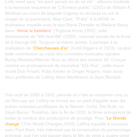
Lefty vend sans "en avoir jamais vu de sa vie" : allusion évidente
à la fameuse séquence de "L'Ennemi public" (1931) de William A.
Wellman au cours de laquelle Cagney en écrasait un sur le
visage de sa partenaire, Mae Clark. "Prêté" à la MGM, le
réalisateur travaille avec le duo Marie Dressler et Wallace Beery
dans "
Annie la batelière
" (Tugboat Annie,1933), suite
divertissante de "Min And Bill" (1930), colossal succès de la firme
dû à George Hill. Toujours la même année, il participe à la
réalisation de "
Chercheuses d'or
" (Gold Diggers of 1933), sa plus
belle contribution au cycle des comédies musicales signées
Busby Berkeley/Warner Bros au début des années 30. Conçue
comme un prolongement du triomphal "42e Rue", cette revue
réunit Dick Powell, Ruby Keeler et Ginger Rogers, mais aussi
deux préférées de LeRoy, Aline MacMahon et Joan Blondell.
Très actif de 1930 à 1933, période où il fait en moyenne cinq ou
six films par an, LeRoy se trouve sur un pied d'égalité avec les
autres cinéastes prolifiques de la Warner, Curtiz, Del Ruth, ou
Lloyd Bacon. Toutefois, dès la fin de 1933, la firme entreprend de
limiter le nombre des productions de prestige. Pour "
Le Monde
change
" (The World Changes,1933), LeRoy travaille à nouveau
avec Paul Muni, très intéressé par la composition du personnage
principal, que l'on voit passer dans le film de vingt à quatre-vingt