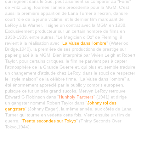
qui règnent dans le Sud, peut aisément se comparer au "Furie"
de Fritz Lang, tournée l'année précédente pour la MGM. C'est
aussi la première apparition de Lana Turner à l'écran, dans le
court rôle de la jeune victime, et le dernier film marquant de
LeRoy à la Warner. Il signe un contrat avec la MGM en 1938.
Exclusivement producteur sur un certain nombre de films en
1938-1939, entre autres, "Le Magicien d'Oz" de Fleming, il
revient à la réalisation avec "
La Valse dans l'ombre
" (Waterloo
Bridge,1940), la première de ses productions de prestige sur
papier glacé à la MGM. Bien interprété par Vivien Leigh et Robert
Taylor, pour certains critiques, le film ne parvient pas à capter
l'atmosphère de la Grande Guerre et, qui plus et, semble traduire
un changement d'attitude chez LeRoy, dans le souci de respecter
le "style maison" de la célèbre firme. "La Valse dans l'ombre" a
été énormément apprécié par le public y compris européen,
puisque ce fut un très grand succès. Mervyn LeRoy retrouve
Edward G Robinson dans "
Hunholy Partners
" (1941) et dirige
un gangster nommé Robert Taylor dans "
Johnny roi des
gangsters
" (Johnny Eager), la même année, aux côtés de Lana
Turner qui tourne en vedette cette fois. Vient ensuite un film de
guerre, "
Trente secondes sur Tokyo
" (Thirty Seconds Over
Tokyo,1944).