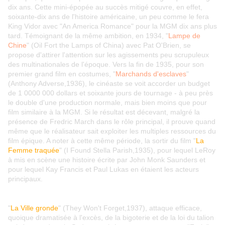
dix ans. Cette mini-épopée au succès mitigé couvre, en effet,
soixante-dix ans de l'histoire américaine, un peu comme le fera
King Vidor avec "An America Romance" pour la MGM dix ans plus
tard. Témoignant de la même ambition, en 1934, "
Lampe de
Chine
" (Oil Fort the Lamps of China) avec Pat O'Brien, se
propose d'attirer l'attention sur les agissements peu scrupuleux
des multinationales de l'époque. Vers la fin de 1935, pour son
premier grand film en costumes, "
Marchands d'esclaves
"
(Anthony Adverse,1936), le cinéaste se voit accorder un budget
de 1 0000 000 dollars et soixante jours de tournage - à peu près
le double d'une production normale, mais bien moins que pour
film similaire à la MGM. Si le résultat est décevant, malgré la
présence de Fredric March dans le rôle principal, il prouve quand
même que le réalisateur sait exploiter les multiples ressources du
film épique. A noter à cette même période, la sortir du film "
La
Femme traquée
" (I Found Stella Parish,1935), pour lequel LeRoy
à mis en scène une histoire écrite par John Monk Saunders et
pour lequel Kay Francis et Paul Lukas en étaient les acteurs
principaux.
"
La Ville gronde
" (They Won't Forget,1937), attaque efficace,
quoique dramatisée à l'excès, de la bigoterie et de la loi du talion