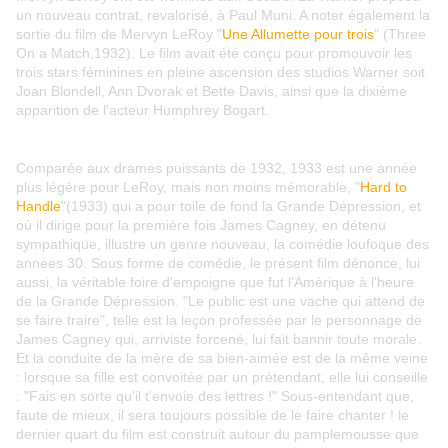
un nouveau contrat, revalorisé, à Paul Muni. A noter également la
sortie du film de Mervyn LeRoy "
Une Allumette pour trois
" (Three
On a Match,1932). Le film avait été conçu pour promouvoir les
trois stars féminines en pleine ascension des studios Warner soit
Joan Blondell, Ann Dvorak et Bette Davis, ainsi que la dixième
apparition de l'acteur Humphrey Bogart.
Comparée aux drames puissants de 1932, 1933 est une année
plus légère pour LeRoy, mais non moins mémorable, "
Hard to
Handle
"(1933) qui a pour toile de fond la Grande Dépression, et
où il dirige pour la première fois James Cagney, en détenu
sympathique, illustre un genre nouveau, la comédie loufoque des
années 30. Sous forme de comédie, le présent film dénonce, lui
aussi, la véritable foire d'empoigne que fut l'Amérique à l'heure
de la Grande Dépression. "Le public est une vache qui attend de
se faire traire", telle est la leçon professée par le personnage de
James Cagney qui, arriviste forcené, lui fait bannir toute morale.
Et la conduite de la mère de sa bien-aimée est de la même veine
: lorsque sa fille est convoitée par un prétendant, elle lui conseille
: "Fais en sorte qu'il t'envoie des lettres !" Sous-entendant que,
faute de mieux, il sera toujours possible de le faire chanter ! le
dernier quart du film est construit autour du pamplemousse que