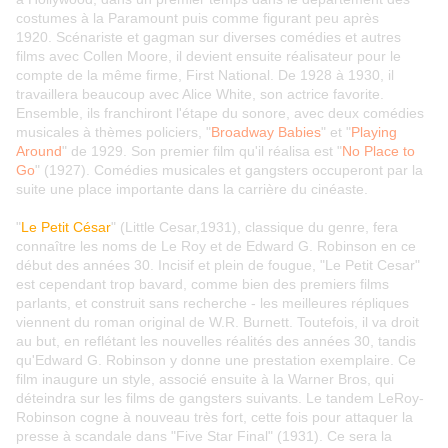
costumes à la Paramount puis comme figurant peu après
1920. Scénariste et gagman sur diverses comédies et autres
films avec Collen Moore, il devient ensuite réalisateur pour le
compte de la même firme, First National. De 1928 à 1930, il
travaillera beaucoup avec Alice White, son actrice favorite.
Ensemble, ils franchiront l'étape du sonore, avec deux comédies
musicales à thèmes policiers, "
Broadway Babies
" et "
Playing
Around
" de 1929. Son premier film qu'il réalisa est "
No Place to
Go
" (1927). Comédies musicales et gangsters occuperont par la
suite une place importante dans la carrière du cinéaste.
"
Le Petit César
" (Little Cesar,1931), classique du genre, fera
connaître les noms de Le Roy et de Edward G. Robinson en ce
début des années 30. Incisif et plein de fougue, "Le Petit Cesar"
est cependant trop bavard, comme bien des premiers films
parlants, et construit sans recherche - les meilleures répliques
viennent du roman original de W.R. Burnett. Toutefois, il va droit
au but, en reflétant les nouvelles réalités des années 30, tandis
qu'Edward G. Robinson y donne une prestation exemplaire. Ce
film inaugure un style, associé ensuite à la Warner Bros, qui
déteindra sur les films de gangsters suivants. Le tandem LeRoy-
Robinson cogne à nouveau très fort, cette fois pour attaquer la
presse à scandale dans "Five Star Final" (1931). Ce sera la