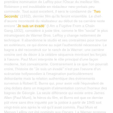
première nomination de LeRoy pour l'Oscar du meilleur film.
Robinson y est inoubliable en rédacteur new-yorkais peu
commode. Tout aussi excellent, il sera le condamné de "
Two
Seconds
" (1932), dernier film qu'ils feront ensemble. Le chef-
d'œuvre incontesté du réalisateur au début de sa carrière reste
encore "
Je suis un évadé
" (I Am a Fugitive From a Chain
Gang,1932), considéré à juste titre, comme le film "social" le plus
intransigeant de Warner Bros. LeRoy y change nettement de
technique. Il abandonne le studio et ses contraintes pour tourner
en extérieurs, ce qui donne au sujet l'authenticité nécessaire. Le
bagne a été reconstruit sur le ranch de la Warner; une carrière
voisine sert de décor à la célèbre séquence montrant les forçats
à l'œuvre. Paul Muni interprète le rôle principal d'une façon
moderne, fort convaincante. Contrairement à ce que l'on pourrait
croire, l'histoire de "Je suis un évadé" n'est pas l'oeuvre d'un
scénariste hollywoodien à l'imagination particulièrement
débordante mais la relation authentique des évènements
survenus à Robert E. Burns qui, pour avoir volé l'équivalent de
cinq dollars dans un magasin d'alimentation connut l'horreur des
bagnes de Géorgie. La seule différence qui existe entre James
Allen (Paul Muni), le héros du film, et Burns est que ce dernier
pût vivre sans être inquiété par la justice à partir de 1945 soit
vingt-trois ans après le vol qu'il avait commis. Paul Muni et
Mervyn LeRoy ont été nominés aux Oscars. La Warner proposa