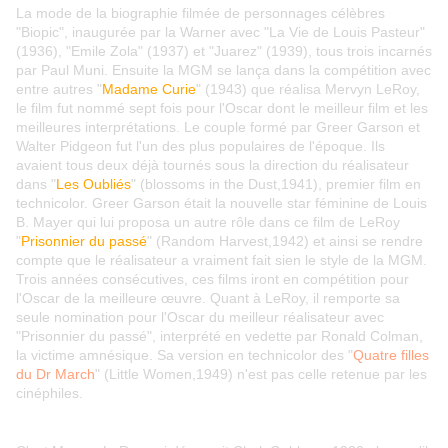
La mode de la biographie filmée de personnages célèbres
"Biopic", inaugurée par la Warner avec "La Vie de Louis Pasteur"
(1936), "Emile Zola" (1937) et "Juarez" (1939), tous trois incarnés
par Paul Muni. Ensuite la MGM se lança dans la compétition avec
entre autres "
Madame Curie
" (1943) que réalisa Mervyn LeRoy,
le film fut nommé sept fois pour l'Oscar dont le meilleur film et les
meilleures interprétations. Le couple formé par Greer Garson et
Walter Pidgeon fut l'un des plus populaires de l'époque. Ils
avaient tous deux déjà tournés sous la direction du réalisateur
dans "
Les Oubliés
" (blossoms in the Dust,1941), premier film en
technicolor. Greer Garson était la nouvelle star féminine de Louis
B. Mayer qui lui proposa un autre rôle dans ce film de LeRoy
"
Prisonnier du passé
" (Random Harvest,1942) et ainsi se rendre
compte que le réalisateur a vraiment fait sien le style de la MGM.
Trois années consécutives, ces films iront en compétition pour
l'Oscar de la meilleure œuvre. Quant à LeRoy, il remporte sa
seule nomination pour l'Oscar du meilleur réalisateur avec
"Prisonnier du passé", interprété en vedette par Ronald Colman,
la victime amnésique. Sa version en technicolor des "
Quatre filles
du Dr March
" (Little Women,1949) n'est pas celle retenue par les
cinéphiles.