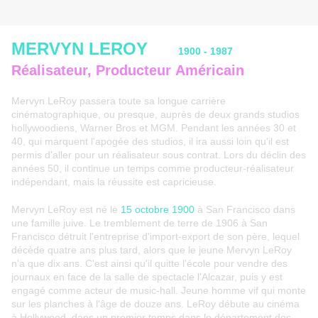
MERVYN LEROY
1900 - 1987
Réalisateur, Producteur Américain
Mervyn LeRoy passera toute sa longue carrière
cinématographique, ou presque, auprès de deux grands studios
hollywoodiens, Warner Bros et MGM. Pendant les années 30 et
40, qui marquent l'apogée des studios, il ira aussi loin qu'il est
permis d'aller pour un réalisateur sous contrat. Lors du déclin des
années 50, il continue un temps comme producteur-réalisateur
indépendant, mais la réussite est capricieuse.
Mervyn LeRoy est né le
15 octobre 1900
à San Francisco dans
une famille juive. Le tremblement de terre de 1906 à San
Francisco détruit l'entreprise d'import-export de son père, lequel
décède quatre ans plus tard, alors que le jeune Mervyn LeRoy
n'a que dix ans. C'est ainsi qu'il quitte l'école pour vendre des
journaux en face de la salle de spectacle l'Alcazar, puis y est
engagé comme acteur de music-hall. Jeune homme vif qui monte
sur les planches à l'âge de douze ans. LeRoy débute au cinéma
à Hollywood, dans un premier temps dans le département des