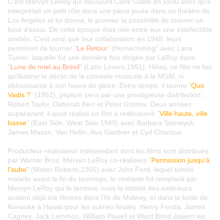
C'est Mervyn LeRoy qui découvrit Clark Gable en 1930 alors qu'il
interprétait un petit rôle dans une pièce jouée dans un théâtre de
Los Angeles et lui donna, le premier la possibilité de tourner un
bout d'essai. De cette époque était née entre eux une indéfectible
amitiés. C'est ainsi que leur collaboration en 1948, leurs
permirent de tourner "
Le Retour
" (Homecoming" avec Lana
Turner, laquelle fut une dernière fois dirigée par LeRoy dans
"
Lune de miel au Brésil
" (Latin Lovers,1951). Hélas, ce film ne fait
qu'illustrer le déclin de la comédie musicale à la MGM, si
éblouissante à son heure de gloire. Entre-temps, il tourne "
Quo
Vadis ?
" (1951), péplum servi par une prestigieuse distribution :
Robert Taylor, Deborah Kerr et Peter Ustinov. Deux années
auparavant, il avait réalisé un film à redécouvrir "
Ville haute, ville
basse
" (East Side, West Side,1949) avec Barbara Stanwyck,
James Mason, Van Heflin, Ava Gardner et Cyd Charisse.
Producteur-réalisateur indépendant dont les films sont distribués
par Warner Bros, Mervyn LeRoy co-réalisera "
Permission jusqu'à
l'aube
" (Mister Roberts,1955) avec John Ford, lequel tombé
malade avant la fin du tournage, le cinéaste fut remplacé par
Mervyn LeRoy qui le termina; mais la totalité des extérieurs
avaient déjà été filmées dans l'île de Midway, et dans la boîte de
Koneoke à Hawaï pour les scènes finales. Henry Fonda, James
Cagney, Jack Lemmon, William Powell et Ward Bond étaient les