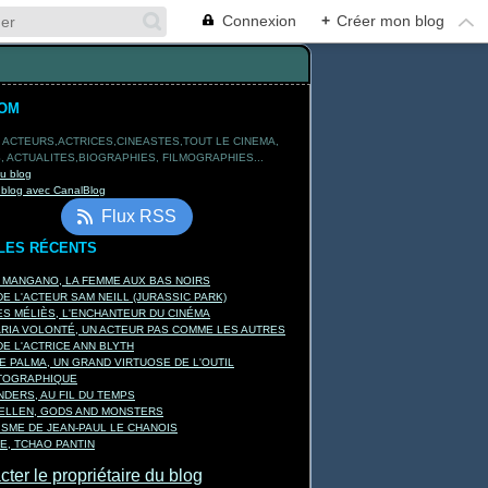
Connexion
+
Créer mon blog
TOM
 ACTEURS,ACTRICES,CINEASTES,TOUT LE CINEMA,
 ACTUALITES,BIOGRAPHIES, FILMOGRAPHIES...
du blog
 blog avec CanalBlog
Flux RSS
LES RÉCENTS
A MANGANO, LA FEMME AUX BAS NOIRS
E L'ACTEUR SAM NEILL (JURASSIC PARK)
S MÉLIÈS, L'ENCHANTEUR DU CINÉMA
ARIA VOLONTÉ, UN ACTEUR PAS COMME LES AUTRES
E L'ACTRICE ANN BLYTH
E PALMA, UN GRAND VIRTUOSE DE L'OUTIL
TOGRAPHIQUE
DERS, AU FIL DU TEMPS
KELLEN, GODS AND MONSTERS
ISME DE JEAN-PAUL LE CHANOIS
E, TCHAO PANTIN
ter le propriétaire du blog