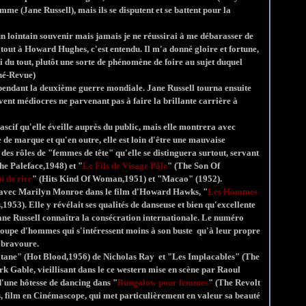
me (Jane Russell), mais ils se disputent et se battent pour la
un lointain souvenir mais jamais je ne réussirai à me débarasser de
is tout à Howard Hughes, c'est entendu. Il m'a donné gloire et fortune,
i du tout, plutôt une sorte de phénomène de foire au sujet duquel
iné-Revue)
s pendant la deuxième guerre mondiale. Jane Russell tourna ensuite
vent médiocres ne parvenant pas à faire la brillante carrière à
ascif qu'elle éveille auprès du public, mais elle montrera avec
e marque et qu'en outre, elle est loin d'être une mauvaise
 des rôles de "femmes de tête" qu'elle se distinguera surtout, servant
he Paleface,1948) et "
Le Fils de Visage Pâle
" (The Son Of
i de rire
" (Hits Kind Of Woman,1951) et "Macao" (1952).
er avec Marilyn Monroe dans le film d'Howard Hawks, "
Les Hommes
953). Elle y révélait ses qualités de danseuse et bien qu'excellente
Jane Russell connaîtra la consécration internationale. Le numéro
roupe d'hommes qui s'intéressent moins à son buste qu'à leur propre
 bravoure.
gitane" (Hot Blood,1956) de Nicholas Ray et "Les Implacables" (The
k Gable, vieillisant dans le ce western mise en scène par Raoul
d'une hôtesse de dancing dans "
Bungalow pour femmes
" (The Revolt
ilm en Cinémascope, qui met particulièrement en valeur sa beauté