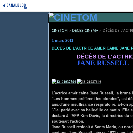
CINETOM
>
DECES-CINEMA
>
DÉCÈS DE L'ACTR
1 mars 2011
DÉCÈS DE L'ACTRICE AMÉRICAINE JANE 
DÉCÈS DE L'ACTRI
JANE RUS
L'actrice américaine Jane Russell, la brune
"Les hommes préfèrent les blondes", est décé
ans,d'une insuffisance respiratoire, a-t-on 
"J'ai parlé avec sa belle-fille ce matin. Elle
déclaré à l'AFP Kim Davis, la directrice du c
soutenait l'action.
Jane Russell résidait à Santa Maria, au nor
veut que Jane Russell, née en 1921 dans le M