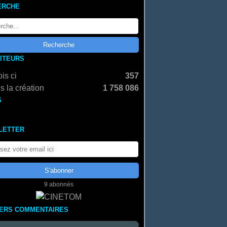
ERCHE
SITEURS
is ci
357
s la création
1 758 086
S
LETTER
9 abonnés
IERS COMMENTAIRES