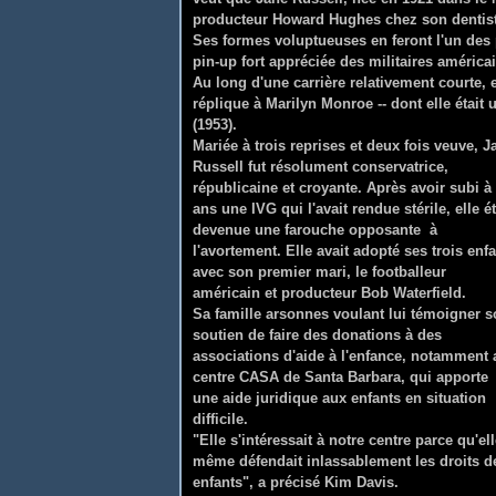
producteur Howard Hughes chez son dentist
Ses formes voluptueuses en feront l'un des 
pin-up fort appréciée des militaires américa
Au long d'une carrière relativement courte,
réplique à Marilyn Monroe -- dont elle étai
(1953).
Mariée à trois reprises et deux fois veuve, J
Russell fut résolument conservatrice,
républicaine et croyante.
Après avoir subi à
ans une IVG qui l'avait rendue stérile, elle ét
devenue une farouche opposante à
l'avortement. Elle avait adopté ses trois enf
avec son premier mari, le footballeur
américain et producteur Bob Waterfield.
Sa famille arsonnes voulant lui témoigner 
soutien de faire des donations à des
associations d'aide à l'enfance, notamment 
centre CASA de Santa Barbara, qui apporte
une aide juridique aux enfants en situation
difficile.
"Elle s'intéressait à notre centre parce qu'ell
même défendait inlassablement les droits d
enfants", a précisé Kim Davis.