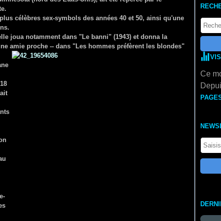
RECH
e.
plus célèbres sex-symbols des années 40 et 50, ainsi qu'une
ins.
 elle joua notamment dans "Le banni" (1943) et donna la
t une amie proche -- dans "Les hommes préfèrent les blondes"
VI
ane
Ce mo
 18
Depui
ait
PAGE
ants
NEWS
son
au
e-
DERN
es