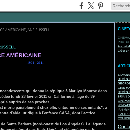
CINE
ICE AMÉRICAINE JANE RUSSELL
CINEMA,
PHOTOS,
Accueil 
RUSSELL
Créer un
CE AMÉRICAINE
SELL
1921 - 2011
ARTIC
SILVAN
DÉCÈS D
GEORGE
GIAN M
 incandescente qui donna la réplique à Marilyn Monroe dans
DÉCÈS D
dée lundi 28 février 2011 en Californie à l'âge de 89
BRIAN D
CINÉMA
appris auprès de ses proches.
WIM WEN
 est morte paisiblement chez elle, entourée de ses enfants", a
IAN Mc
entre d'aide juridique à l'enfance CASA, dont l'actrice
L'ALTRU
COLUCH
d de Santa Barbara (nord-ouest de Los Angeles). La légende
Contac
innesota (nord des Etats-Unis), ait été repérée par le