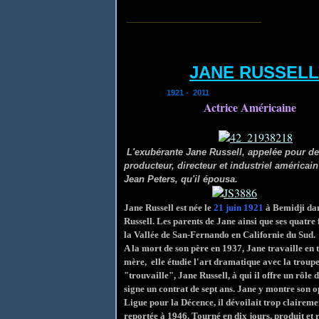
___________________________
JANE RUSSELL
1921 - 2011
Actrice Américaine
L'exubérante Jane Russell, appelée pour de
producteur, directeur et industriel américa
Jean Peters, qu'il épousa.
Jane Russell est née le
21 juin 1921
à Bemidji dan
Russell. Les parents de Jane ainsi que ses quatr
la Vallée de San-Fernando en Californie du Sud.
A la mort de son père en 1937, Jane travaille en 
mère, elle étudie l'art dramatique avec la trou
"trouvaille", Jane Russell, à qui il offre un rôle 
signe un contrat de sept ans. Jane y montre son op
Ligue pour la Décence, il dévoilait trop clairemen
reportée à 1946. Tourné en dix jours, produit et 