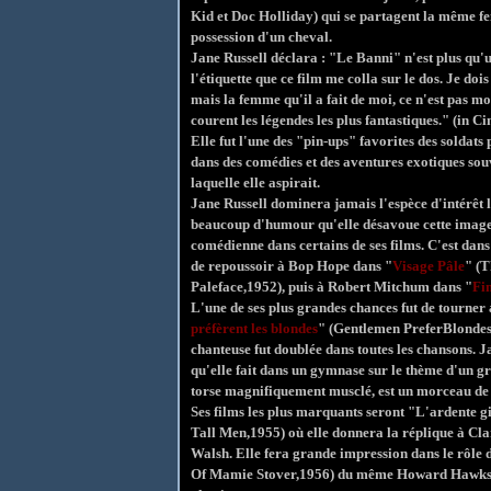
Kid et Doc Holliday) qui se partagent la même fem
possession d'un cheval.
Jane Russell déclara : "Le Banni" n'est plus qu'
l'étiquette que ce film me colla sur le dos. Je do
mais la femme qu'il a fait de moi, ce n'est pas mo
courent les légendes les plus fantastiques." (in C
Elle fut l'une des "pin-ups" favorites des soldat
dans des comédies et des aventures exotiques sou
laquelle elle aspirait.
Jane Russell dominera jamais l'espèce d'intérêt l
beaucoup d'humour qu'elle désavoue cette image d
comédienne dans certains de ses films. C'est dans
de repoussoir à Bop Hope dans "
Visage Pâle
" (T
Paleface,1952), puis à Robert Mitchum dans "
Fin
L'une de ses plus grandes chances fut de tourn
préfèrent les blondes
" (Gentlemen PreferBlondes,1
chanteuse fut doublée dans toutes les chansons. 
qu'elle fait dans un gymnase sur le thème d'un g
torse magnifiquement musclé, est un morceau de
Ses films les plus marquants seront "L'ardente 
Tall Men,1955) où elle donnera la réplique à Clar
Walsh. Elle fera grande impression dans le rôle 
Of Mamie Stover,1956) du même Howard Hawks, f