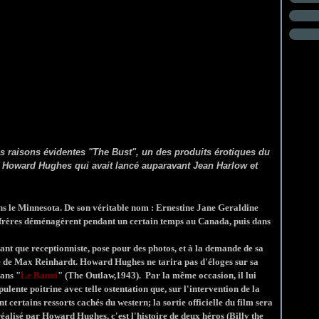
s raisons évidentes "The Bust", un des produits érotiques du
in Howard Hughes qui avait lancé auparavant Jean Harlow et
s le Minnesota. De son véritable nom : Ernestine Jane Geraldine
e frères déménagèrent pendant un certain temps au Canada, puis dans
tant que receptionniste, pose pour des photos, et à la demande de sa
pe de Max Reinhardt.
Howard Hughes ne tarira pas d'éloges sur sa
dans "
Le Banni
" (The Outlaw,1943). Par la même occasion, il lui
ulente poitrine avec telle ostentation que, sur l'intervention de la
t certains ressorts cachés du western; la sortie officielle du film sera
réalisé par Howard Hughes, c'est l'histoire de deux héros (Billy the