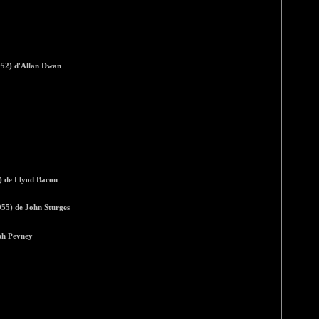
952) d'Allan Dwan
) de Llyod Bacon
 de John Sturges
h Pevney