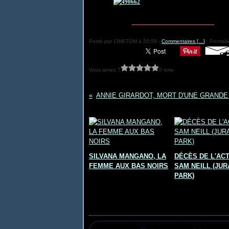
_______________________
Posté par CINETOM à 20:59 -
Commentaires [
…
]
- Permalie
Vous aimez ?
0 vote
Vous aimerez aussi :
SILVANA MANGANO, LA
DÉCÈS DE L'AC
FEMME AUX BAS NOIRS
SAM NEILL (JUR
PARK)
Commentaires