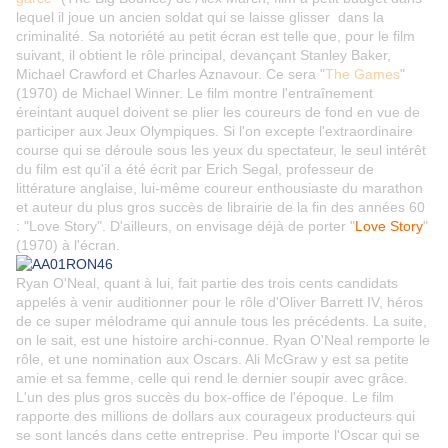
lequel il joue un ancien soldat qui se laisse glisser dans la
criminalité. Sa notoriété au petit écran est telle que, pour le film
suivant, il obtient le rôle principal, devançant Stanley Baker,
Michael Crawford et Charles Aznavour. Ce sera "
The Games
"
(1970) de Michael Winner. Le film montre l'entraînement
éreintant auquel doivent se plier les coureurs de fond en vue de
participer aux Jeux Olympiques. Si l'on excepte l'extraordinaire
course qui se déroule sous les yeux du spectateur, le seul intérêt
du film est qu'il a été écrit par Erich Segal, professeur de
littérature anglaise, lui-même coureur enthousiaste du marathon
et auteur du plus gros succès de librairie de la fin des années 60
: "Love Story". D'ailleurs, on envisage déjà de porter "
Love Story
"
(1970) à l'écran.
Ryan O'Neal, quant à lui, fait partie des trois cents candidats
appelés à venir auditionner pour le rôle d'Oliver Barrett IV, héros
de ce super mélodrame qui annule tous les précédents. La suite,
on le sait, est une histoire archi-connue. Ryan O'Neal remporte le
rôle, et une nomination aux Oscars. Ali McGraw y est sa petite
amie et sa femme, celle qui rend le dernier soupir avec grâce.
L'un des plus gros succès du box-office de l'époque. Le film
rapporte des millions de dollars aux courageux producteurs qui
se sont lancés dans cette entreprise. Peu importe l'Oscar qui se