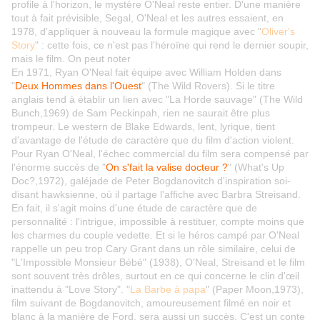
profile à l'horizon, le mystère O'Neal reste entier. D'une manière
tout à fait prévisible, Segal, O'Neal et les autres essaient, en
1978, d'appliquer à nouveau la formule magique avec "
Oliver's
Story
" : cette fois, ce n'est pas l'héroïne qui rend le dernier soupir,
mais le film. On peut noter
En 1971, Ryan O'Neal fait équipe avec William Holden dans
"
Deux Hommes dans l'Ouest
" (The Wild Rovers). Si le titre
anglais tend à établir un lien avec "La Horde sauvage" (The Wild
Bunch,1969) de Sam Peckinpah, rien ne saurait être plus
trompeur. Le western de Blake Edwards, lent, lyrique, tient
d'avantage de l'étude de caractère que du film d'action violent.
Pour Ryan O'Neal, l'échec commercial du film sera compensé par
l'énorme succès de "
On s'fait la valise docteur ?
" (What's Up
Doc?,1972), galéjade de Peter Bogdanovitch d'inspiration soi-
disant hawksienne, où il partage l'affiche avec Barbra Streisand.
En fait, il s'agit moins d'une étude de caractère que de
personnalité : l'intrigue, impossible à restituer, compte moins que
les charmes du couple vedette. Et si le héros campé par O'Neal
rappelle un peu trop Cary Grant dans un rôle similaire, celui de
"L'Impossible Monsieur Bébé" (1938), O'Neal, Streisand et le film
sont souvent très drôles, surtout en ce qui concerne le clin d'œil
inattendu à "Love Story". "
La Barbe à papa
" (Paper Moon,1973),
film suivant de Bogdanovitch, amoureusement filmé en noir et
blanc à la manière de Ford, sera aussi un succès. C'est un conte