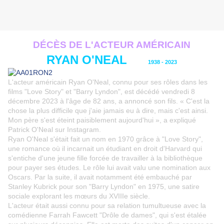
DÉCÈS DE L'ACTEUR AM
É
RICAIN
RYAN O'NEAL
1938 - 2023
L'acteur américain Ryan O'Neal, connu pour ses rôles dans les
films "Love Story" et "Barry Lyndon", est décédé vendredi 8
décembre 2023 à l'âge de 82 ans, a annoncé son fils. « C'est la
chose la plus difficile que j'aie jamais eu à dire, mais c'est ainsi.
Mon père s'est éteint paisiblement aujourd'hui », a expliqué
Patrick O'Neal sur Instagram.
Ryan O'Neal s'était fait un nom en 1970 grâce à "Love Story",
une romance où il incarnait un étudiant en droit d'Harvard qui
s'entiche d'une jeune fille forcée de travailler à la bibliothèque
pour payer ses études. Le rôle lui avait valu une nomination aux
Oscars. Par la suite, il avait notamment été embauché par
Stanley Kubrick pour son "Barry Lyndon" en 1975, une satire
sociale explorant les mœurs du XVIIIe siècle.
L'acteur était aussi connu pour sa relation tumultueuse avec la
comédienne Farrah Fawcett "Drôle de dames", qui s'est étalée