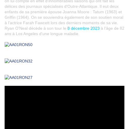
on lui compte en effet d'innombrables liaisons qui ont fait les
délices des journaux spécialisés d'Outre-Atlantique. Il eut deux
enfants de sa première épouse Joanna Moore : Tatum (1963) et
Griffin (1964). On se souviendra également de son soutien moral
à l'actrice Farah Fawcett lors des derniers moments de sa vie.
Ryan O'Neal décède à son tour le
8 décembre 2023
à l'âge de 82
ans à Los Angeles d'une longue maladie.