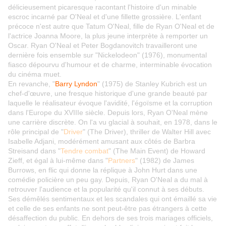
délicieusement picaresque racontant l'histoire d'un minable
escroc incarné par O'Neal et d'une fillette grossière. L'enfant
précoce n'est autre que Tatum O'Neal, fille de Ryan O'Neal et de
l'actrice Joanna Moore, la plus jeune interprète à remporter un
Oscar. Ryan O'Neal et Peter Bogdanovitch travailleront une
dernière fois ensemble sur "Nickelodeon" (1976), monumental
fiasco dépourvu d'humour et de charme, interminable évocation
du cinéma muet.
En revanche, "
Barry Lyndon
" (1975) de Stanley Kubrich est un
chef-d'œuvre, une fresque historique d'une grande beauté par
laquelle le réalisateur évoque l'avidité, l'égoïsme et la corruption
dans l'Europe du XVIIIe siècle. Depuis lors, Ryan O'Neal mène
une carrière discrète. On l'a vu glacial à souhait, en 1978, dans le
rôle principal de "
Driver
" (The Driver), thriller de Walter Hill avec
Isabelle Adjani, modérément amusant aux côtés de Barbra
Streisand dans "
Tendre combat
" (The Main Event) de Howard
Zieff, et égal à lui-même dans "
Partners
" (1982) de James
Burrows, en flic qui donne la réplique à John Hurt dans une
comédie policière un peu gay. Depuis, Ryan O'Neal a du mal à
retrouver l'audience et la popularité qu'il connut à ses débuts.
Ses démêlés sentimentaux et les scandales qui ont émaillé sa vie
et celle de ses enfants ne sont peut-être pas étrangers à cette
désaffection du public. En dehors de ses trois mariages officiels,