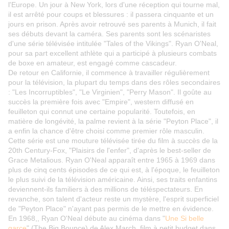
l'Europe. Un jour à New York, lors d'une réception qui tourne mal,
il est arrêté pour coups et blessures : il passera cinquante et un
jours en prison. Après avoir retrouvé ses parents à Munich, il fait
ses débuts devant la caméra. Ses parents sont les scénaristes
d'une série télévisée intitulée "Tales of the Vikings". Ryan O'Neal,
pour sa part excellent athlète qui a participé à plusieurs combats
de boxe en amateur, est engagé comme cascadeur.
De retour en Californie, il commence à travailler régulièrement
pour la télévision, la plupart du temps dans des rôles secondaires
: "Les Incorruptibles", "Le Virginien", "Perry Mason". Il goûte au
succès la première fois avec "Empire", western diffusé en
feuilleton qui connut une certaine popularité. Toutefois, en
matière de longévité, la palme revient à la série "Peyton Place", il
a enfin la chance d'être choisi comme premier rôle masculin.
Cette série est une mouture télévisée tirée du film à succès de la
20th Century-Fox, "Plaisirs de l'enfer", d'après le best-seller de
Grace Metalious. Ryan O'Neal apparaît entre 1965 à 1969 dans
plus de cinq cents épisodes de ce qui est, à l'époque, le feuilleton
le plus suivi de la télévision américaine. Ainsi, ses traits enfantins
deviennent-ils familiers à des millions de téléspectateurs. En
revanche, son talent d'acteur reste un mystère, l'esprit superficiel
de "Peyton Place" n'ayant pas permis de le mettre en évidence.
En 1968,, Ryan O'Neal débute au cinéma dans "
Une Si belle
garce
" (The Big Bounce) de Alex March, film à petit budget dans