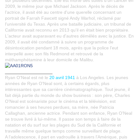
sur plusieurs décennies. Elle est morte des suites d'un cancer en
2009, le même jour que Michael Jackson. Après le décès de
l'actrice, il avait été au centre d'une querelle concernant un
portrait de Farrah Fawcett signé Andy Warhol, réclamé par
l'université du Texas. Après une bataille judiciaire, un tribunal de
Californie avait reconnu en 2013 qu'il en était bien propriétaire.
L'acteur avait auparavant eu d'autres démêlés avec la justice. En
2009, il avait été condamné à suivre un programme de
désintoxication pendant 18 mois, après que la police l'eut
interpellé avec son fils Redmond et retrouvé de la
méthamphétamine à leur domicile de Malibu.
___________________
Ryan O'Neal est né le
20 avril 1941
à Los Angeles.
Les jeunes
années de Ryan O'Neal sont, à certains égards, plus
intéressantes que sa carrière cinématographique. Tout jeune, il
fait déjà partie du monde du show business : son père, Charles
O'Neal est scénariste pour le cinéma et la télévision, est
romancier à ses heures perdues, sa mère, née Patricia
Callaghan, ancienne actrice. Pendant son enfance, Ryan O'Neal
se trouve livré à lui-même. Il passe son temps à faire de la
natation et du surf sur les plages du Sud de la Californie et
travaille même quelque temps comme surveillant de plage.
A l'adolescence, il part en vadrouille à travers l'Amérique, puis