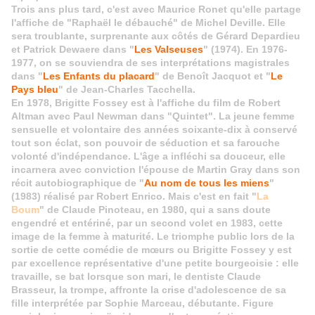
Trois ans plus tard, c'est avec Maurice Ronet qu'elle partage
l'affiche de "Raphaël le débauché" de Michel Deville. Elle
sera troublante, surprenante aux côtés de Gérard Depardieu
et Patrick Dewaere dans "
Les Valseuses
" (1974). En 1976-
1977, on se souviendra de ses interprétations magistrales
dans "
Les Enfants du placard
" de Benoît Jacquot et "
Le
Pays bleu
" de Jean-Charles Tacchella.
En 1978, Brigitte Fossey est à l'affiche du film de Robert
Altman avec Paul Newman dans "Quintet". La jeune femme
sensuelle et volontaire des années soixante-dix à conservé
tout son éclat, son pouvoir de séduction et sa farouche
volonté d'indépendance. L'âge a infléchi sa douceur, elle
incarnera avec conviction l'épouse de Martin Gray dans son
récit autobiographique de "
Au nom de tous les miens
"
(1983) réalisé par Robert Enrico. Mais c'est en fait "
La
Boum
" de Claude Pinoteau, en 1980, qui a sans doute
engendré et entériné, par un second volet en 1983, cette
image de la femme à maturité
. Le triomphe public lors de la
sortie de cette comédie de
mœurs
ou Brigitte Fossey y est
par excellence représentative d'une petite bourgeoisie : elle
travaille, se bat lorsque son mari, le dentiste Claude
Brasseur, la trompe, affronte la crise d'adolescence de sa
fille interprétée par Sophie Marceau, débutante. Figure