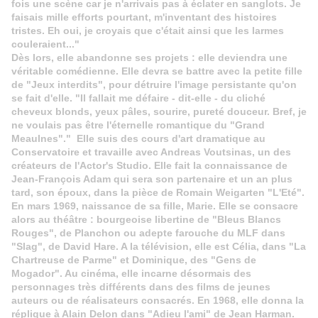
fois une scène car je n'arrivais pas à éclater en sanglots. Je
faisais mille efforts pourtant, m'inventant des histoires
tristes. Eh oui, je croyais que c'était ainsi que les larmes
couleraient..."
Dès lors, elle abandonne ses projets : elle deviendra une
véritable comédienne. Elle devra se battre avec la petite fille
de "Jeux interdits", pour détruire l'image persistante qu'on
se fait d'elle. "Il fallait me défaire - dit-elle - du cliché
cheveux blonds, yeux pâles, sourire, pureté douceur. Bref, je
ne voulais pas être l'éternelle romantique du "Grand
Meaulnes"." Elle suis des cours d'art dramatique au
Conservatoire et travaille avec Andreas Voutsinas, un des
créateurs de l'Actor's Studio. Elle fait la connaissance de
Jean-François Adam qui sera son partenaire et un an plus
tard, son époux, dans la pièce de Romain Weigarten "L'Eté".
En mars 1969, naissance de sa fille, Marie. Elle se consacre
alors au théâtre : bourgeoise libertine de "Bleus Blancs
Rouges", de Planchon ou adepte farouche du MLF dans
"Slag", de David Hare. A la télévision, elle est Célia, dans "La
Chartreuse de Parme" et Dominique, des "Gens de
Mogador". Au cinéma, elle incarne désormais des
personnages très différents dans des films de jeunes
auteurs ou de réalisateurs consacrés. En 1968, elle donna la
réplique à Alain Delon dans "Adieu l'ami" de Jean Harman.