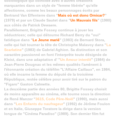
sociologique qui coïncide avec d'autres créations
marquantes dans un style de "femme libérée" qu'elle
affectionne, comme les beaux personnages écrits par
Bertrand Van Effenterre dans "
Mais où est donc Ornicar?
"
(1979) et par un Claude Sautet dans "
Un Mauvais fils
" (1980)
aux côtés de Patrick Dewaere.
Parallèlement, Brigitte Fossey continue à jouer les
séductrices; celle qui détourne Richard Berry du "oui"
fatidique dans "
Le Jeune marié
" (1983) de Bernard Stora,
celle qui fait tourner la tête de Christophe Malavoy dans "
La
Scarlatine
" (1983) de Gabriel Aghion. Sa distinction et son
caractère passionné en font l'interprète toute désignée de
Kleist, dans une adaptation d' "
Un Amour interdit
" (1984) de
Jean-Pierre Dougnac et les mêmes qualités l'amènent à
l'étonnante création du téléfilm "L'Affaire Caillaux", en 1984,
où elle incarne la femme du député de la troisième
République, restée célèbre pour avoir tiré sur le patron du
"Figaro" Gaston Calmette.
La deuxième partie des années 80, Brigitte Fossey choisit
de moins apparaître au cinéma, elle tourne sous la direction
de René Manzor "
3615, Code Père-Noël
" (1990), mais aussi
dans "
Les Enfants du naufrageur
" (1992) de Jérôme Foulon
et en Italie, Giuseppe Toratore la dirige dans la version
longue de "Cinéma Paradiso" (1989). Son dernier film fut