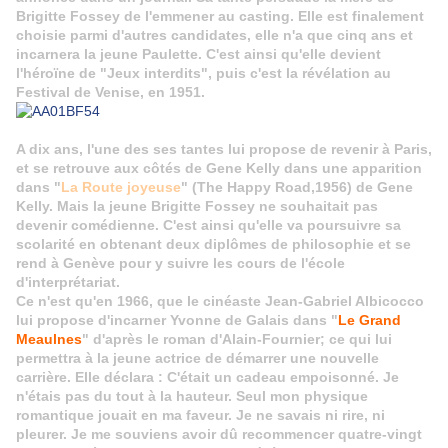
Brigitte
Fossey de l'emmener au casting. Elle est finalement
choisie parmi d'autres candidates, elle n'a que cinq ans et
incarnera la jeune Paulette. C'est ainsi qu'elle devient
l'héroïne de "Jeux interdits", puis c'est la révélation au
Festival de Venise, en 1951.
A dix ans, l'une des ses tantes lui propose de revenir à Paris,
et se retrouve aux côtés de Gene Kelly dans une apparition
dans "
La Route joyeuse
" (The Happy Road,1956) de Gene
Kelly. Mais la jeune Brigitte Fossey ne souhaitait pas
devenir comédienne. C'est ainsi qu'elle va poursuivre sa
scolarité en obtenant deux diplômes de philosophie et se
rend à Genève pour y suivre les cours de l'école
d'interprétariat.
Ce n'est qu'en 1966, que le cinéaste Jean-Gabriel Albicocco
lui propose d'incarner Yvonne de Galais dans "
Le Grand
Meaulnes
" d'après le roman d'Alain-Fournier; ce qui lui
permettra à la jeune actrice de démarrer une nouvelle
carrière. Elle déclara : C'était un cadeau empoisonné. Je
n'étais pas du tout à la hauteur. Seul mon physique
romantique jouait en ma faveur. Je ne savais ni rire, ni
pleurer. Je me souviens avoir dû recommencer quatre-vingt