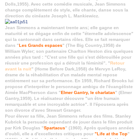
Dolls,1955). Avec cette comédie musicale, Jean Simmons
change complètement de style, elle chante, danse sous la
direction du cinéaste Joseph L. Mankiewicz.
Jean Simmons a maintenant trente ans; elle gagne en
maturité et se dégage enfin de cette "éternelle adolescence"
qui la cantonnait dans certains rôles. Elle se fait remarquer
dans "
Les Grands espaces
" (The Big Country,1958) de
William Wyler; son partenaire Charlton Heston dira quelques
années plus tard : "C'est une fille qui s'est débrouillée pour
réussir une profession qui a détruit la féminité". "
Retour
avant la nuit
" (Home Before Dark,1958) de Mervyn LeRoy,
drame de la réhabilitation d'un malade mental repose
entièrement sur sa performance. En 1959, Richard Brooks lui
propose d'interpréter le personnage ambigu
de l'évangéliste
Aimée MacPherson dans "
Elmer Gantry, le charlatan
" (Elmer
Gantry,1959). Le réalisateur découvre "un être humain
remarquable et une incroyable actrice". Il l'épousera après
son divorce d'avec Stewart Granger.
Pour élever sa fille, Jean Simmons refuse des films. Stanley
Kubrick la persuade cependant de jouer dans le film produit
par Kirk Douglas "
Spartacus
" (1960). Après quelques années
d'oubli, elle a d'excellentes critiques pour
"Life at the Top
"