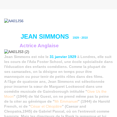
JEAN SIMMONS
1929 - 2010
Actrice Anglaise
Jean Simmons est née le
31 janvier 1929
à Londres, elle suit
les cours de l'Ada Foster School, une école spécialisée dans
l'éducation des enfants comédiens. Comme la plupart de
ses camarades, on la désigne en temps pour être
mannequin ou pour tenir de petits rôles dans des films.
A l'âge de quatorze ans, Jean Simmons est sélectionnée
pour incarner la
sœur
de Margaret Lockwood dans une
comédie musicale de Gainsborough intitulée "
Give Us the
Moon
" (1944) de Val Guest, on ne prend même pas la peine
de la citer au générique de "
Mr Emmanuel
" (1944) de Harold
French, ni de "
César et Cléopâtre
" (Caesar and
Cleopatra,1945) de Gabriel Pascal, où on l'entrevoit comme
harpiste. Mais les directeurs de la Rank la remarque et lui