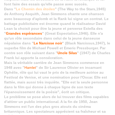
font faire des essais qu'elle passe avec succès.
Dans "
Le Chemin des étoiles
" (The Way to the Stars,1945)
de Anthony Asquith, Jean Simmons chante une chanson
avec beaucoup d'aplomb et la Rank lui signe un contrat. Le
battage publicitaire est énorme quand le réalisateur David
Lean la choisit pour être la jeune et perverse Estella des
"
Grandes espérances
" (Great Espectation,1946). Elle n'a
qu'un rôle secondaire dans celui de la jeune danseuse
népalaise dans "
Le Narcisse noir
" (Black Narcissus,1947), le
superbe film de Michael Powell et Emeric Pressburger. Par
contre son rôle suivant dans "
Uncle Silas
" (1947) de Charles
Frank lui apporte la consécration.
Mais la véritable carrière de Jean Simmons commence en
1948 avec "
Hamlet
" de Sir Laurence Olivier en incarnant
Ophélie, rôle qui lui vaut le prix de la meilleure actrice au
Festival de Venise, et une nomination pour l'Oscar. Elle est
flattée
, mais aussi très inquiète. "Elle est la seule personne
dans le film qui donne à chaque ligne de son texte
l'épanouissement de la poésie", écrit un critique.
Le problème se pose alors de lui trouver des films capables
d'attirer un public international. A la fin de 1950, Jean
Simmons est l'un des plus gros atouts du cinéma
britannique. Les spectateurs apprécient sa fraîcheur et sa