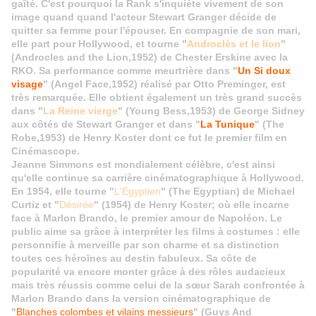
gaîté. C'est pourquoi la Rank s'inquiète vivement de son
image quand quand l'acteur Stewart Granger décide de
quitter sa femme pour l'épouser. En compagnie de son mari,
elle part pour Hollywood, et tourne "
Androclès et le lion
"
(Androcles and the Lion,1952) de Chester Erskine avec la
RKO. Sa performance comme meurtrière dans "
Un Si doux
visage
" (Angel Face,1952) réalisé par Otto Preminger, est
très remarquée. Elle obtient également un très grand succès
dans "
La Reine vierge
" (Young Bess,1953) de George Sidney
aux côtés de Stewart Granger et dans "
La Tunique
" (The
Robe,1953) de Henry Koster dont ce fut le premier film en
Cinémascope
.
Jeanne Simmons est mondialement célèbre, c'est ainsi
qu'elle continue sa carrière cinématographique à Hollywood.
En 1954, elle tourne "
L'Egyptien
" (The Egyptian) de Michael
Curtiz et "
Désirée
" (1954) de Henry Koster; où elle incarne
face à Marlon Brando, le premier amour de Napoléon. Le
public aime sa grâce à interpréter les films à costumes : elle
personnifie à merveille par son charme et sa distinction
toutes ces héroïnes au destin fabuleux. Sa côte de
popularité va encore monter grâce à des rôles audacieux
mais très réussis comme celui de la
sœur
Sarah confrontée à
Marlon Brando dans la version cinématographique de
"
Blanches colombes et vilains messieurs
" (Guys And