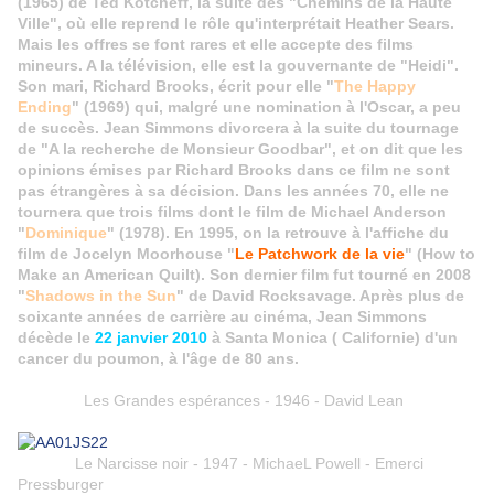
(1965) de Ted Kotcheff, la suite des "Chemins de la Haute
Ville", où elle reprend le rôle qu'interprétait Heather Sears.
Mais les offres se font rares et elle accepte des films
mineurs. A la télévision, elle est la gouvernante de "Heidi".
Son mari, Richard Brooks, écrit pour elle "
The Happy
Ending
" (1969) qui, malgré une nomination à l'Oscar, a peu
de succès. Jean Simmons divorcera à la suite du tournage
de "A la recherche de Monsieur Goodbar", et on dit que les
opinions émises par Richard Brooks dans ce film ne sont
pas étrangères à sa décision. Dans les années 70, elle ne
tournera que trois films dont le film de Michael Anderson
"
Dominique
" (1978). En 1995, on la retrouve à l'affiche du
film de Jocelyn Moorhouse "
Le Patchwork de la vie
" (How to
Make an American
Quilt). Son dernier film fut tourné en 2008
"
Shadows in the Sun
" de David Rocksavage. Après plus de
soixante années de carrière au cinéma, Jean Simmons
décède le
22 janvier 2010
à Santa Monica ( Californie) d'un
cancer du poumon, à l'âge de 80 ans.
Les Grandes espérances - 1946 - David Lean
Le Narcisse noir - 1947 - MichaeL Powell - Emerci
Pressburger