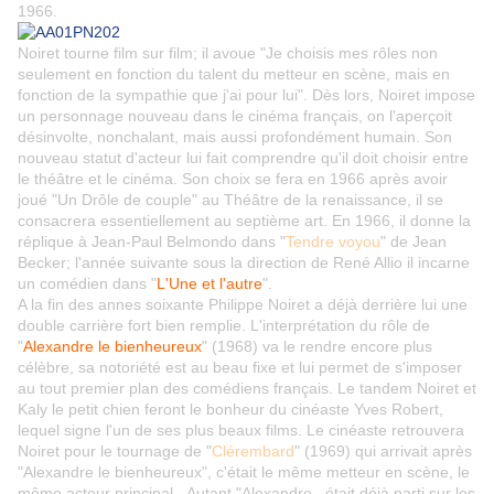
1966.
Noiret tourne film sur film; il avoue "Je choisis mes rôles non
seulement en fonction du talent du metteur en scène, mais en
fonction de la sympathie que j'ai pour lui". Dès lors, Noiret impose
un personnage nouveau dans le cinéma français, on l'aperçoit
désinvolte, nonchalant, mais aussi profondément humain. Son
nouveau statut d'acteur lui fait comprendre qu'il doit choisir entre
le théâtre et le cinéma. Son choix se fera en 1966 après avoir
joué "Un Drôle de couple" au Théâtre de la renaissance, il se
consacrera essentiellement au septième art. En 1966, il donne la
réplique à Jean-Paul Belmondo dans "
Tendre voyou
" de Jean
Becker; l'année suivante sous la direction de René Allio il incarne
un comédien dans "
L'Une et l'autre
".
A la fin des annes soixante Philippe Noiret a déjà derrière lui une
double carrière fort bien remplie. L'interprétation du rôle de
"
Alexandre le bienheureux
" (1968) va le rendre encore plus
célèbre, sa notoriété est au beau fixe et lui permet de s'imposer
au tout premier plan des comédiens français. Le tandem Noiret et
Kaly le petit chien feront le bonheur du cinéaste Yves Robert,
lequel signe l'un de ses plus beaux films. Le cinéaste retrouvera
Noiret pour le tournage de "
Clérembard
" (1969) qui arrivait après
"Alexandre le bienheureux", c'était le même metteur en scène, le
même acteur principal...Autant "Alexandre...était déjà parti sur les