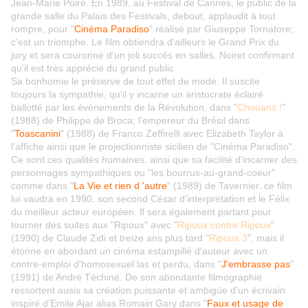
Jean-Marie Poiré. En 1989, au Festival de Cannes, le public de la
grande salle du Palais des Festivals, debout, applaudit à tout
rompre, pour "
Cinéma Paradiso
" réalisé par Giuseppe Tornatore;
c'est un triomphe. Le film obtiendra d'ailleurs le Grand Prix du
jury et sera couronné d'un joli succès en salles. Noiret confirmant
qu'il est très apprécié du grand public
Sa bonhomie le préserve de tout effet de mode. Il suscite
toujours la sympathie, qu'il y incarne un aristocrate éclairé
ballotté par les évènements de la Révolution, dans "
Chouans !
"
(1988) de Philippe de Broca; l'empereur du Brésil dans
"
Toascanini
" (1988) de Franco Zeffirelli avec Elizabeth Taylor à
l'affiche ainsi que le projectionniste sicilien de "Cinéma Paradiso".
Ce sont ces qualités humaines, ainsi que sa facilité d'incarner des
personnages sympathiques ou "les bourrus-au-grand-coeur"
comme dans "
La Vie et rien d 'autre
" (1989) de Tavernier. ce film
lui vaudra en 1990, son second César d'interprétation et le Félix
du meilleur acteur européen. Il sera également partant pour
tourner des suites aux "Ripoux" avec "
Ripoux contre Ripoux
"
(1990) de Claude Zidi et treize ans plus tard "
Ripoux 3
", mais il
étonne en abordant un cinéma estampillé d'auteur avec un
contre-emploi d'homosexuel las et perdu, dans "
J'embrasse pas
"
(1991) de André Téchiné. De son abondante filmographie
ressortent ausis sa création puissante et ambigüe d'un écrivain
inspiré d'Emile Ajar alias Romain Gary dans "
Faux et usage de