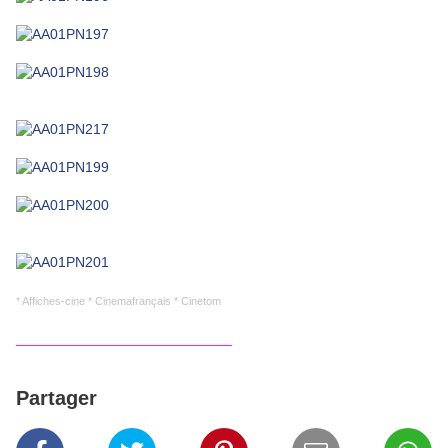
* Affiches-cine * Cinemafrançais * Cinetom
___________________________
Partager