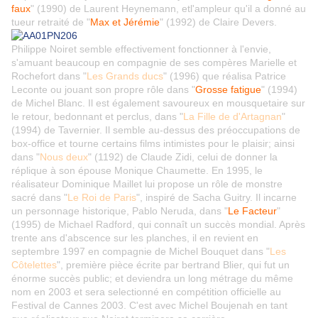
faux
" (1990) de Laurent Heynemann, etl'ampleur qu'il a donné au
tueur retraité de "
Max et Jérémie
" (1992) de Claire Devers.
Philippe Noiret semble effectivement fonctionner à l'envie,
s'amuant beaucoup en compagnie de ses compères Marielle et
Rochefort dans "
Les Grands ducs
" (1996) que réalisa Patrice
Leconte ou jouant son propre rôle dans "
Grosse fatigue
" (1994)
de Michel Blanc. Il est également savoureux en mousquetaire sur
le retour, bedonnant et perclus, dans "
La Fille de d'Artagnan
"
(1994) de Tavernier. Il semble au-dessus des préoccupations de
box-office et tourne certains films intimistes pour le plaisir; ainsi
dans "
Nous deux
" (1192) de Claude Zidi, celui de donner la
réplique à son épouse Monique Chaumette. En 1995, le
réalisateur Dominique Maillet lui propose un rôle de monstre
sacré dans "
Le Roi de Paris
", inspiré de Sacha Guitry. Il incarne
un personnage historique, Pablo Neruda, dans "
Le Facteur
"
(1995) de Michael Radford, qui connaît un succès mondial. Après
trente ans d'abscence sur les planches, il en revient en
septembre 1997 en compagnie de Michel Bouquet dans "
Les
Côtelettes
", première pièce écrite par bertrand Blier, qui fut un
énorme succès public; et deviendra un long métrage du même
nom en 2003 et sera selectionné en compétition officielle au
Festival de Cannes 2003. C'est avec Michel Boujenah en tant