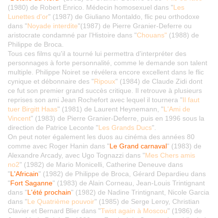
(1980) de Robert Enrico. Médecin homosexuel dans "
Les
Lunettes d'or
" (1987) de Giuliano Montaldo, flic peu orthodoxe
dans "
Noyade interdite
"(1987) de Pierre Granier-Deferre ou
aristocrate condamné par l'Histoire dans "
Chouans"
(1988) de
Philippe de Broca.
Tous ces films qu'il a tourné lui permettra d'interpréter des
personnages à forte personnalité, comme le demande son talent
multiple. Philippe Noiret se révélera encore excellent dans le flic
cynique et débonnaire des "
Ripoux
" (1984) de Claude Zidi dont
ce fut son premier grand succès critique. Il retrouve à plusieurs
reprises son ami Jean Rochefort avec lequel il tournera "
Il faut
tuer Birgitt Haas
" (1981) de Laurent Heynemann, "
L'Ami de
Vincent
" (1983) de Pierre Granier-Deferre, puis en 1996 sous la
direction de Patrice Leconte "
Les Grands Ducs
".
On peut noter également les duos au cinéma des années 80
comme avec Roger Hanin dans "
Le Grand carnaval
" (1983) de
Alexandre Arcady, avec Ugo Tognazzi dans "
Mes Chers amis
no2
" (1982) de Mario Monicelli, Catherine Deneuve dans
"
L'Africain
" (1982) de Philippe de Broca, Gérard Depardieu dans
"
Fort Saganne
" (1983) de Alain Corneau, Jean-Louis Trintignant
dans "
L'été prochain
" (1982) de Nadine Trintignant, Nicole Garcia
dans "
Le Quatrième pouvoir
" (1985) de Serge Leroy, Christian
Clavier et Bernard Blier dans "
Twist again à Moscou
" (1986) de