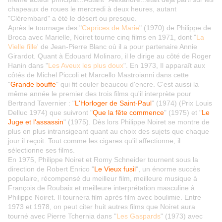
chapeaux de roues le mercredi à deux heures, autant
"Clérembard" a été le désert ou presque.
Après le tournage des "
Caprices de Marie
" (1970) de Philippe de
Broca avec Marielle, Noiret tourne cinq films en 1971, dont "
La
Vielle fille
' de Jean-Pierre Blanc où il a pour partenaire Annie
Girardot. Quant à Edouard Molinaro, il le dirige au côté de Roger
Hanin dans "
Les Aveux les plus doux
". En 1973, Il apparaît aux
côtés de Michel Piccoli et Marcello Mastroianni dans cette
"
Grande bouffe
" qui fit couler beaucou d'encre. C'est aussi la
même année le premier des trois films qu'il interprète pour
Bertrand Tavernier : "
L'Horloger de Saint-Paul
" (1974) (Prix Louis
Delluc 1974) que suivront "
Que la fête commence
" (1975) et "
Le
Juge et l'assassin
" (1975). Dès lors Philippe Noiret se montre de
plus en plus intransigeant quant au choix des sujets que chaque
jour il reçoit. Tout comme les cigares qu'il affectionne, il
sélectionne ses films.
En 1975, Philippe Noiret et Romy Schneider tournent sous la
direction de Robert Enrico "
Le Vieux fusil
", un énorme succès
populaire, récompensé du meilleur film, meilleure musique à
François de Roubaix et meilleure interprétation masculine à
Philippe Noiret. Il tournera film après film avec boulimie. Entre
1973 et 1978, on peut citer huit autres films que Noiret aura
tourné avec Pierre Tchernia dans "
Les Gaspards
" (1973) avec