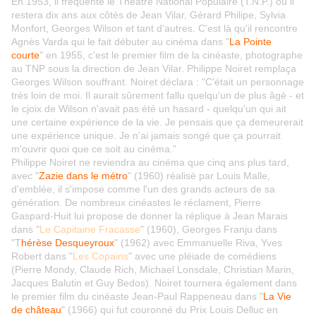
En 1953, il fréquente le Théâtre National Populaire (T.N.P.) où il
restera dix ans aux côtés de Jean Vilar, Gérard Philipe, Sylvia
Monfort, Georges Wilson et tant d'autres. C'est là qu'il rencontre
Agnès Varda qui le fait débuter au cinéma dans "
La Pointe
courte
" en 1955, c'est le premier film de la cinéaste, photographe
au TNP sous la direction de Jean Vilar. Philippe Noiret remplaça
Georges Wilson souffrant. Noiret déclara : "C'était un personnage
très loin de moi. Il aurait sûrement fallu quelqu'un de plus âgé - et
le cjoix de Wilson n'avait pas été un hasard - quelqu'un qui ait
une certaine expérience de la vie. Je pensais que ça demeurerait
une expérience unique. Je n'ai jamais songé que ça pourrait
m'ouvrir quoi que ce soit au cinéma."
Philippe Noiret ne reviendra au cinéma que cinq ans plus tard,
avec "
Zazie dans le métro
" (1960) réalisé par Louis Malle,
d'emblée, il s'impose comme l'un des grands acteurs de sa
génération. De nombreux cinéastes le réclament, Pierre
Gaspard-Huit lui propose de donner la réplique à Jean Marais
dans "
Le Capitaine Fracasse
" (1960), Georges Franju dans
"T
hérèse Desqueyroux
" (1962) avec Emmanuelle Riva, Yves
Robert dans "
Les Copains
" avec une pléiade de comédiens
(Pierre Mondy, Claude Rich, Michael Lonsdale, Christian Marin,
Jacques Balutin et Guy Bedos). Noiret tournera également dans
le premier film du cinéaste Jean-Paul Rappeneau dans "
La Vie
de château
" (1966) qui fut couronné du Prix Louis Delluc en