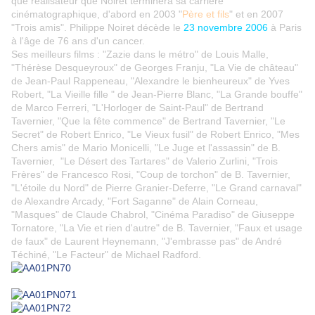
que réalisateur que Noiret terminera sa carrière
cinématographique, d'abord en 2003 "
Père et fils
" et en 2007
"Trois amis". Philippe Noiret décède le
23 novembre 2006
à Paris
à l'âge de 76 ans d'un cancer.
Ses meilleurs films : "Zazie dans le métro" de Louis Malle,
"Thérèse Desqueyroux" de Georges Franju, "La Vie de château"
de Jean-Paul Rappeneau, "Alexandre le bienheureux" de Yves
Robert, "La Vieille fille " de Jean-Pierre Blanc, "La Grande bouffe"
de Marco Ferreri, "L'Horloger de Saint-Paul" de Bertrand
Tavernier, "Que la fête commence" de Bertrand Tavernier, "Le
Secret" de Robert Enrico, "Le Vieux fusil" de Robert Enrico, "Mes
Chers amis" de Mario Monicelli, "Le Juge et l'assassin" de B.
Tavernier, "Le Désert des Tartares" de Valerio Zurlini, "Trois
Frères" de Francesco Rosi, "Coup de torchon" de B. Tavernier,
"L'étoile du Nord" de Pierre Granier-Deferre, "Le Grand carnaval"
de Alexandre Arcady, "Fort Saganne" de Alain Corneau,
"Masques" de Claude Chabrol, "Cinéma Paradiso" de Giuseppe
Tornatore, "La Vie et rien d'autre" de B. Tavernier, "Faux et usage
de faux" de Laurent Heynemann, "J'embrasse pas" de André
Téchiné, "Le Facteur" de Michael Radford.