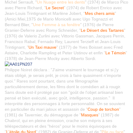
Michel Serrault, "
Un Nuage entre les dents
" (1974) de Marco Pico
avec Pierre Richard, "
Le Secret
" (1974) de Robert Enrico avec
Jean-Louis Trintignant et Marlène Jobert, "
Mes chers amis
"
(Amici Miei,1975 de Mario Monicelli avec Ugo Tognazzi et
Bernard Blier, "
Une Femme à sa fenêtre
" (1976) de Pierre
Granier-Deferre avec Romy Schneider, "
Le Désert des Tartares
"
(1976) de Valerio Zurlini avec Vittorio Gassman, Jacques Perrin,
Francisco Rabal, Fernado Rey, Laurent Terzieff et Jean-Louis
Trintignant, "
Un Taxi mauve
" (1977) de Yves Boisset avec Fred
Astaire, Charlotte Rampling et Peter Ustinov et enfin "
Le Témoin
"
(1978) de Jean-Pierre Mocky avec Alberto Sordi.
Philippe Noiret déclara : "J'aime vraiment le tournage et si j'y
étais obligé, je serais prêt, je crois à faire quasiment n'importe
quoi." Rares sont pourtant, dans une filmographie
particulièrement dense, les films dont le comédien ait à rougir.
Sans doute est-il protégé par son "goût de l'objet artisanal bien
pensé et bien exécuté, avec goût, intelligence, passion." Il
interprète des personnages à forte personnalité. On se souvient
en particulier du mari jaloux et assassin de "
Coup de torchon
"
(1981) de Tavernier, du démagogue de "
Masques
" (1987) de
Chabrol, qui en pleine émission, crache son mépris à ses
téléspectateurs et des "héros" pour le moins équivoques de
"
L'étoile du Nord
" (1982) de Granier-Deferre et de "
Pile ou face
"