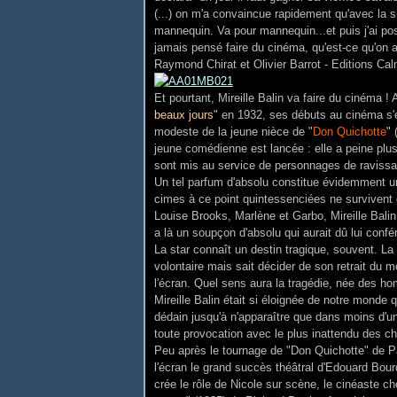
(...) on m'a convaincue rapidement qu'avec la 
mannequin. Va pour mannequin...et puis j'ai pos
jamais pensé faire du cinéma, qu'est-ce qu'on au
Raymond Chirat et Olivier Barrot - Editions Ca
Et pourtant, Mireille Balin va faire du cinéma 
beaux jours
" en 1932, ses débuts au cinéma s'e
modeste de la jeune nièce de "
Don Quichotte
" 
jeune comédienne est lancée : elle a peine plus
sont mis au service de personnages de ravissa
Un tel parfum d'absolu constitue évidemment un
cimes à ce point quintessenciées ne survivent 
Louise Brooks, Marlène et Garbo, Mireille Balin
a là un soupçon d'absolu qui aurait dû lui con
La star connaît un destin tragique, souvent. La
volontaire mais sait décider de son retrait du m
l'écran. Quel sens aura la tragédie, née des h
Mireille Balin était si éloignée de notre monde q
dédain jusqu'à n'apparaître que dans moins d'u
toute provocation avec le plus inattendu des ch
Peu après le tournage de "Don Quichotte" de Pa
l'écran le grand succès théâtral d'Edouard Bour
crée le rôle de Nicole sur scène, le cinéaste cho