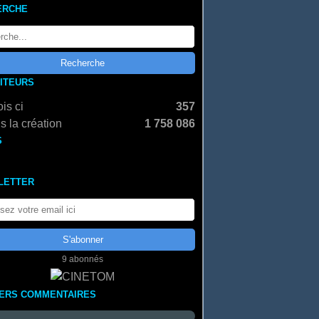
ERCHE
SITEURS
is ci
357
s la création
1 758 086
S
LETTER
9 abonnés
IERS COMMENTAIRES