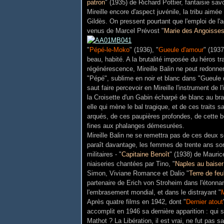
patron
" (1935) de Richard Pottier, fantaisie sa
Mireille encore d'aspect juvénile, la tribu aimé
Gildès. On pressent pourtant que l'emploi de l'a
venus de Marcel Prévost "
Marie des Angoisse
"
Pépé-le-Moko
" (1936), "
Gueule d'amour
" (1937
beau, habité. A la brutalité imposée du héros tr
régénérescence, Mireille Balin ne peut redonner 
"Pépé", sublime en noir et blanc dans "Gueule 
saut faire percevoir en Mireille l'instrument de 
la Croisette d'un Gabin écharpé de blanc au br
elle qui mène le bal tragique, et de ces traits 
arqués, de ces paupières profondes, de cette bo
fines aux phalanges démesurées.
Mireille Balin ne se remettra pas de ces deux s
paraît davantage, les femmes de trente ans son
militaires - "
Capitaine Benoît
" (1938) de Mauric
niaiseries chantées par Tino, "
Naples au baiser
Simon, Viviane Romance et Dalio "
Terre de feu
partenaire de Erich von Stroheim dans l'étonnan
l'embrasement mondial, et dans le distrayant "
M
Après quatre films en 1942, dont "
Dernier atout
accomplit en 1946 sa dernière apparition : qui 
Mathot ? La Libération, il est vrai, ne fut pas sa