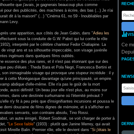
RECH
silhouette que j'avais, je gagnerais beaucoup plus comme
é pour des publicités, des machines à écrire, des bas (...) Je n'ai
rait dit à la maison!" (...) "Cinéma 61, no 59 - Inoubliables par
lmann Levy.
! Après une apparition, aux côtés de Jean Gabin, dans "
Adieu les
VI
ffectuent sous la conduite de G.W. Pabst qui lui confie le rôle
(1932), interprété par le célèbre chanteur Fedor Chaliapine. La
Ce mo
 de vingt ans et sa silhouette impeccable, son visage juvénile
Depui
ntes ingénues dans quelques films oubliés.
PAGE
e essence des plus rares, et il n'est pas étonnant que sur des
que peu d'élues : Theda Bara et Pola Negri, Francesca Bertini et
, son inimaginable visage qui provoque une stupeur incrédule : il y
NEWS
férer à cette Monégasque davantage qu'une principauté, un empire.
 vamp abdique d'elle-même. Elle n'a pas le goût de la mort
onde, aussi définitif. Un beau jour elle n'est plus, au moins sur
ommes, dans une destinée surhumaine où l'éternité prévaut ?
u'elle n'y fit à peu près que d'insignifiantes incursions et poussa le
ne demi douzaine de films dignes de mémoire, et à s'afficher en
evaliers servants, son contraire absolu, Tino Rossi.
bst, un autre émigré, Robert Siodmak, se voit charger de porter à
DERN
det, "
Le Sexe faible
" (1933) : plutôt que Janine Merrey, qui avait
isit Mireille Balin. Premier rôle, elle le devient dans "
Si j'étais le