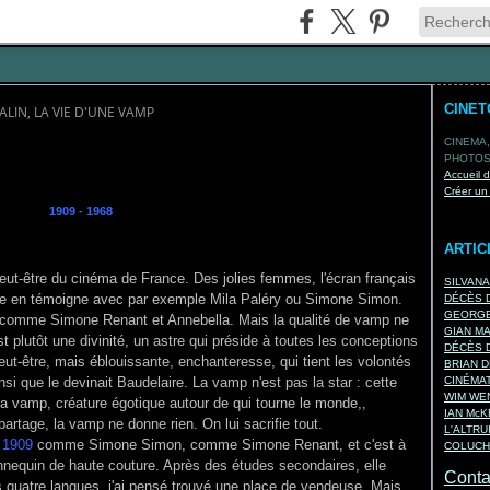
CINE
ALIN, LA VIE D'UNE VAMP
CINEMA,
PHOTOS,
Accueil 
Créer un
1909 - 1968
ARTIC
peut-être du cinéma de France. Des jolies femmes, l'écran français
SILVAN
vre en témoigne avec par exemple Mila Paléry ou Simone Simon.
DÉCÈS D
GEORGE
été, comme Simone Renant et Annebella. Mais la qualité de vamp ne
GIAN M
est plutôt une divinité, un astre qui préside à toutes les conceptions
DÉCÈS D
ut-être, mais éblouissante, enchanteresse, qui tient les volontés
BRIAN D
si que le devinait Baudelaire. La vamp n'est pas la star : cette
CINÉMA
WIM WEN
la vamp, créature égotique autour de qui tourne le monde,,
IAN Mc
 partage, la vamp ne donne rien. On lui sacrifie tout.
L'ALTRU
t 1909
comme Simone Simon, comme Simone Renant, et c'est à
COLUCH
nnequin de haute couture. Après des études secondaires, elle
Contac
ais quatre langues, j'ai pensé trouvé une place de vendeuse. Mais