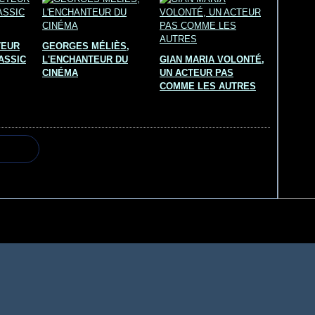
TEUR
GEORGES MÉLIÈS,
ASSIC
L'ENCHANTEUR DU
GIAN MARIA VOLONTÉ,
CINÉMA
UN ACTEUR PAS
COMME LES AUTRES
il Canalblog
Top articles
Contact
Signaler un abus
C.G.U.
Cookies et donné