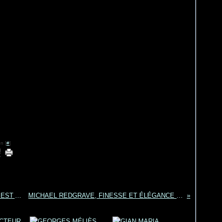
n [
#
]
UN GRAND PASSIONNÉ DE CINÉMA S'EN EST ALLÉ BERTRAND TAVERNIER
MICHAEL REDGRAVE, FINESSE ET ÉLÉGANCE D'UN GENTLEMAN COMÉDIEN