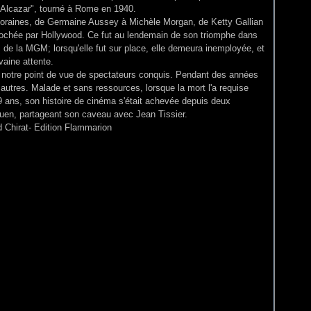
l'Alcazar", tourné à Rome en 1940.
aines, de Germaine Aussey à Michèle Morgan, de Ketty Gallian
pprochée par Hollywood. Ce fut au lendemain de son triomphe dans
 de la MGM; lorsqu'elle fut sur place, elle demeura inemployée, et
vaine attente.
de notre point de vue de spectateurs conquis. Pendant des années
s autres. Malade et sans ressources, lorsque la mort l'a requise
59 ans, son histoire de cinéma s'était achevée depuis deux
-Ouen, partageant son caveau avec Jean Tissier.
d Chirat- Edition Flammarion