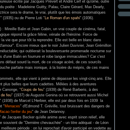
voureuse écrite par Jacques Prévert et André Cerf et qu'orne, outre
e du poète : Madeleine Guitty, Palau, Claire Gérard, Max Dearly,
ctrice sera le drame, le vrai, plutôt que les émois automatiques
s
" (1935) ou de Pierre Loti "
Le Roman d'un spahi
" (1936).
) : Mireille Balin et Jean Gabin, un vrai couple de cinéma, fatal,
agique répond la grâce féline, vénale de l'héroïne. Force de
la vie que pour tôt la reprendre. Elle est belle en blanc dans
d'amour". Encore mieux que le noir Julien Duvivier, Jean Grémillon
l'inéluctable; qui oublierait la bouleversante promenade nocturne sur
as d'une Balin en fourrure et robe langue immaculées? Car c'est
sans défaut sourd la mort, de ce visage acéré, de ces sourcils
uche parfaite mais ironique, à la lisière du mépris, de ces mains
ommets, elle qui vient à peine de dépasser les vingt-cinq ans. Elle
t plus belles que leurs cadettes. Mêlées à des aventures
e Canonge, "
Coups de feu
" (1939) de René Barberis, à des
 de feu
" (1937) de Auguste Genina où se retrouvent aussi Michel
" (1938) de Marcel L'Herbier, elle est par deux fois en 1939 la
t "
Menaces
" d'Edmond T. Gréville, tout bruissant des dangers de
acao l'enfer du jeu
" de Jean Delannoy.
" de Jacques Becker qu'elle anime avec esprit sinon relief, elle
se souvient de "Dernière chevauchée" - un titre adéquat - de Léon
 meilleure période : on lui reprochait d'avoir participé en vedette au