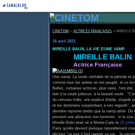
CINETOM
>
ACTRICES FRANCAISES
>
MIREILLE B
18 avril 2021
MIREILLE BALIN, LA VIE D'UNE VAMP
MIREILLE BALIN
Actrice Française
Une vamp. La seule véritable de la période et 
comme tous les autres en est peuplé, et ce li
Belles, certaines actrices, plus rares, l'ont 
doit à la seule joliesse, à la beauté seule : "C'
du cerveau mâle, une espèce d'idole, stupide pe
et les destinées suspendues à ses regards", ain
dernière rayonne tandis que la vamp attire. De 
provient une attraction non terrestre : si la star
Mireille Balin était né à Monte-Carlo le
20 juille
Paris qu'elle devient presque naturellement ma
déclara "un jour il faut gagner sa vie...Je sav