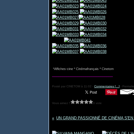
*Affiches-cine * Cinémafrançais * Cinetom
_____________________________
Posté par CINETOM à 11:02 -
Commentaires [
…
]
- Permalie
Vous aimez ?
0 vote
Vous aimerez aussi :