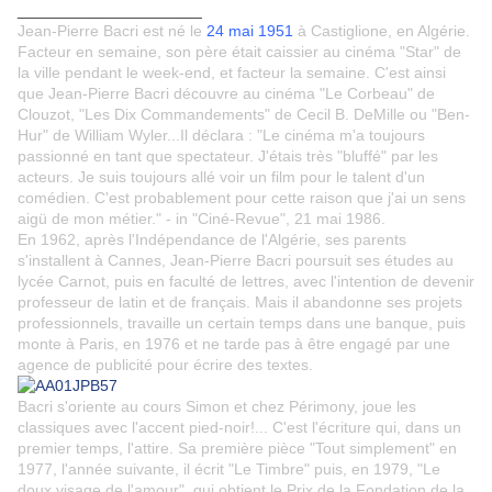
_____________________
Jean-Pierre Bacri est né le
24 mai 1951
à Castiglione, en Algérie.
Facteur en semaine, son père était caissier au cinéma "Star" de
la ville pendant le week-end, et facteur la semaine. C'est ainsi
que Jean-Pierre Bacri découvre au cinéma "Le Corbeau" de
Clouzot, "Les Dix Commandements" de Cecil B. DeMille ou "Ben-
Hur" de William Wyler...Il déclara : "Le cinéma m'a toujours
passionné en tant que spectateur. J'étais très "bluffé" par les
acteurs. Je suis toujours allé voir un film pour le talent d'un
comédien. C'est probablement pour cette raison que j'ai un sens
aigü de mon métier." - in "Ciné-Revue", 21 mai 1986.
En 1962, après l'Indépendance de l'Algérie, ses parents
s'installent à Cannes, Jean-Pierre Bacri poursuit ses études au
lycée Carnot, puis en faculté de lettres, avec l'intention de devenir
professeur de latin et de français. Mais il abandonne ses projets
professionnels, travaille un certain temps dans une banque, puis
monte à Paris, en 1976 et ne tarde pas à être engagé par une
agence de publicité pour écrire des textes.
Bacri s'oriente au cours Simon et chez Périmony, joue les
classiques avec l'accent pied-noir!... C'est l'écriture qui, dans un
premier temps, l'attire. Sa première pièce "Tout simplement" en
1977, l'année suivante, il écrit "Le Timbre" puis, en 1979, "Le
doux visage de l'amour", qui obtient le Prix de la Fondation de la