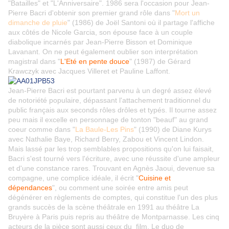
"Batailles" et "L'Anniversaire". 1986 sera l'occasion pour Jean-
Pierre Bacri d'obtenir son premier grand rôle dans "
Mort un
dimanche de pluie
" (1986) de Joël Santoni où il partage l'affiche
aux côtés de Nicole Garcia, son épouse face à un couple
diabolique incarnés par Jean-Pierre Bisson et Dominique
Lavanant. On ne peut également oublier son interprétation
magistral dans "
L'Eté en pente douce
" (1987) de Gérard
Krawczyk avec Jacques Villeret et Pauline Laffont.
Jean-Pierre Bacri est pourtant parvenu à un degré assez élevé
de notoriété populaire, dépassant l'attachement traditionnel du
public français aux seconds rôles drôles et typés. Il tourne assez
peu mais il excelle en personnage de tonton "beauf" au grand
coeur comme dans "
La Baule-Les Pins
" (1990) de Diane Kurys
avec Nathalie Baye, Richard Berry, Zabou et Vincent Lindon.
Mais lassé par les trop semblables propositions qu'on lui faisait,
Bacri s'est tourné vers l'écriture, avec une réussite d'une ampleur
et d'une constance rares. Trouvant en Agnès Jaoui, devenue sa
compagne, une complice idéale, il écrit "
Cuisine et
dépendances
", ou comment une soirée entre amis peut
dégénérer en règlements de comptes, qui constitue l'un des plus
grands succès de la scène théâtrale en 1991 au théâtre La
Bruyère à Paris puis repris au théâtre de Montparnasse. Les cinq
acteurs de la pièce sont aussi ceux du film. Le duo de