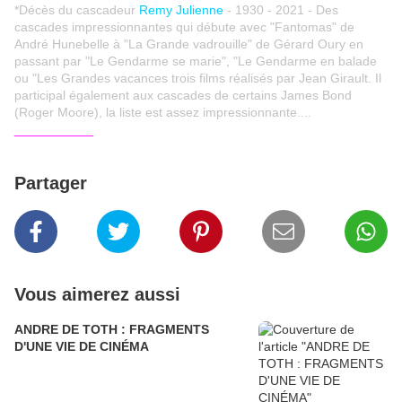
*Décès du cascadeur
Remy Julienne
- 1930 - 2021 - Des
cascades impressionnantes qui débute avec "Fantomas" de
André Hunebelle à "La Grande vadrouille" de Gérard Oury en
passant par "Le Gendarme se marie", "Le Gendarme en balade
ou "Les Grandes vacances trois films réalisés par Jean Girault. Il
participal également aux cascades de certains James Bond
(Roger Moore), la liste est assez impressionnante....
___________
Partager
Vous aimerez aussi
ANDRE DE TOTH : FRAGMENTS
D'UNE VIE DE CINÉMA