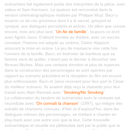
scénaristes fait également partie des interprètes de la pièce, avec
zabou et Sam Karmann. Le quatuor est renconduit dans la
version cinématographique réalisée par Philippe Muyl. Bacri y
incarne un de ces grincheux dont il a le secret, grinçant et
cynique, aux dialogues percutants et acérés. Un sillon que creuse
encore, trois ans plus tard, "
Un Air de famille
", toujours co-écrit
avec Agnès Jaoui. D'abord montée au théâtre, avec un succès
constant, l'histoire est adapté au cinéma, Cédric Klapisch
assurant la mise en scène. Le jeu de massacre vise cette fois
l'univers de la famille, Bacri, en bistrotier de banlieue que sa
femme vient de quitter, n'étant pas le dernier à décocher ses
féroces flèches. Mais une certaine émotion et plus de nuances
dans la construction des personnages se sont opérées par
rapport au scénario précèdent et la réception du film est encore
plus enthousiaste, Bacri et Jaoui recevant pour leur part le César
du meilleur scénario. Ils avaient déjà reçu la statuette pour leur
travail avec Alain Resnais avec "
Smoking/No Smoking
".
La collaboration du tandem de scénaristes avec le cinéaste est
reconduite avec "
On connaît la chanson
" (1997), qui intègre des
extraits de chansons connues, d'hier et d'aujourd'hui, dans les
dialogues mêmes des personnages, se mettant à chanter en
play-back avec une autre voix que la leur. Cette trouvaille
scénaristique et visuelle est plébiscitée tant par le public que la