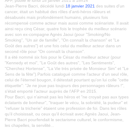
AFP
, publié le lundi 18 janvier 2021 à 18h14
Jean-Pierre Bacri, décédé lundi
18 janvier 2021
des suites d'un
cancer, était un habitué des rôles d'anti-héros râleurs et
désabusés mais profondément humains, plusieurs fois
récompensé comme acteur mais aussi comme scénariste. Il avait
ainsi reçu cinq César, quatre fois le trophée du meilleur scénario
avec son ex-compagne Agnès Jaoui (pour "Smoking/No
Smoking", "Un air de famille", "On connaît la chanson" et "Le
Goût des autres") et une fois celui du meilleur acteur dans un
second rôle pour "On connaît la chanson".
Il a été nommé six fois pour le César du meilleur acteur (pour
"Kennedy et moi", "Le Goût des autres", "Les Sentiments",
"Cherchez Hortense", "La Vie très privée de Monsieur Sim" et "Le
Sens de la fête").Parfois catalogué comme l'acteur d'un seul rôle,
celui de l'éternel bougon, il détestait pourtant qu'on lui colle "cette
étiquette": "Je ne joue pas toujours des personnages râleurs !",
s'était emporté l'acteur auprès de l'AFP en 2015.
Pour Bacri, qui n'aimait pas les héros et "ne croyait pas aux types
éclatants de bonheur", "traquer le vécu, la sobriété, la pudeur" et
"refuser la tricherie" étaient une profession de foi. Dans les rôles
qu'il choisissait, ou ceux qu'il écrivait avec Agnès Jaoui, Jean-
Pierre Bacri pourfendait le sectarisme culturel, le conformisme,
les chapelles, la servilité...