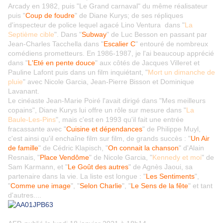
Arcady en 1982, puis "Le Grand carnaval" du même réalisateur
puis "
Coup de foudre
" de Diane Kurys; de ses répliques
d'inspecteur de police lequel agacé Lino Ventura dans "
La
Septième cible
". Dans "
Subway
" de Luc Besson en passant par
Jean-Charles Tacchella dans "
Escalier C
" entouré de nombreux
comédiens prometteurs. En 1986-1987, je l'ai beaucoup apprécié
dans "
L'Eté en pente douce
" aux côtés de Jacques Villeret et
Pauline Lafont puis dans un film inquiétant, "
Mort un dimanche de
pluie
" avec Nicole Garcia, Jean-Pierre Bisson et Dominique
Lavanant.
Le cinéaste Jean-Marie Poiré l'avait dirigé dans "Mes meilleurs
copains", Diane Kurys lui offre un rôle sur mesure dans "
La
Baule-Les-Pins
", mais c'est en 1993 qu'il fait une entrée
fracassante avec "
Cuisine et dépendances
" de Philippe Muyl,
c'est ainsi qu'il enchaîne film sur film, de grands succès : "
Un Air
de famille
" de Cédric Klapisch, "
On connait la chanson
" d'Alain
Resnais, "
Place Vendôme
" de Nicole Garcia, "
Kennedy et moi
" de
Sam Karmann, et "
Le Goût des autres
" de Agnès Jaoui, sa
partenaire dans la vie. La liste est longue : "
Les Sentiments
",
"
Comme une image
", "
Selon Charlie
", "
Le Sens de la fête
" et tant
d'autres....