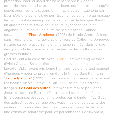
profession. Bacri et Jaoui décrochent encore le César du
scénario,, mais aussi ceux des meilleurs seconds rôles, puisqu'ils
jouent aussi, cette fois, dans le film. Et le personnage tenu par
Bacri s'éloigne cette fois du pur râleur, pince-sans-rire au masque
fermé, qui est devenue presque sa marque de fabrique. Il est ici
un quadragénaire tiraillé par le doute, hypocondriaque et
angoissé, qui évoque une autre de ses créations, l'année
suivante dans "
Place Vendôme
" (1998) de Nicole Garcia. Amant
sans illusions d'Emmanuelle Seigner puis de Catherine Deneuve,
il traîne sa peine avec ironie et amertume rentrée, dans le luxe
des grands hôtels parisiens fréquentés par les joailliers et les
grosses fortunes.
Bacri revient à la comédie avec "
Didier
", premier long métrage
d'Alain Chabat. Sa stupéfaction en découvrant dans son panier le
labrador Didier ayant pris forme humaine reste un grand moment
d'humour. A noter sa prestation dans le film de Sam Karmann
"
Kennedy et moi
" (1999) où il retrouve son ancienne partenaire et
réalisatrice Nicole Garcia. En l'an 2000, sort sur les écrans
français "
Le Goût des autres
", premier film réalisé par Agnès
Jaoui, co-écrit par Bacri et s'inscrit dans l'esprit de la série de
films scénarisés et souvent interprétés par le tandem. "Le Goût
des autres" repose sur une observation juste et percutante des
moeurs humaines, des dialogues ciselés et pleins de sel, avec
une constante tendresse pour les personnages. Le film obtint,