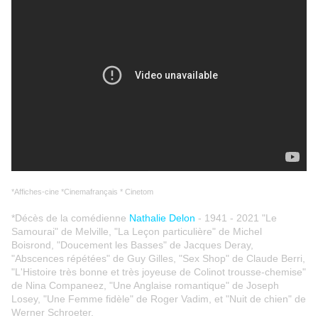
*Affiches-cine *Cinemafrançais * Cinetom
*Décès de la comédienne
Nathalie Delon
- 1941 - 2021 "Le
Samourai" de Melville, "La Leçon particulière" de Michel
Boisrond, "Doucement les Basses" de Jacques Deray,
"Abscences répétées" de Guy Gilles, "Sex Shop" de Claude Berri,
"L'Histoire très bonne et très joyeuse de Colinot trousse-chemise"
de Nina Companeez, "Une Anglaise romantique" de Joseph
Losey, "Une Femme fidèle" de Roger Vadim, et "Nuit de chien" de
Werner Schroeter.