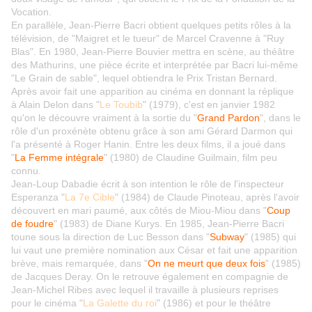
Vocation.
En parallèle, Jean-Pierre Bacri obtient quelques petits rôles à la
télévision, de "Maigret et le tueur" de Marcel Cravenne à "Ruy
Blas". En 1980, Jean-Pierre Bouvier mettra en scène, au théâtre
des Mathurins, une pièce écrite et interprétée par Bacri lui-même
"Le Grain de sable", lequel obtiendra le Prix Tristan Bernard.
Après avoir fait une apparition au cinéma en donnant la réplique
à Alain Delon dans "
Le Toubib
" (1979), c'est en janvier 1982
qu'on le découvre vraiment à la sortie du "
Grand Pardon
", dans le
rôle d'un proxénète obtenu grâce à son ami Gérard Darmon qui
l'a présenté à Roger Hanin. Entre les deux films, il a joué dans
"
La Femme intégrale
" (1980) de Claudine Guilmain, film peu
connu.
Jean-Loup Dabadie écrit à son intention le rôle de l'inspecteur
Esperanza "
La 7e Cible
" (1984) de Claude Pinoteau, après l'avoir
découvert en mari paumé, aux côtés de Miou-Miou dans "
Coup
de foudre
" (1983) de Diane Kurys. En 1985, Jean-Pierre Bacri
toune sous la direction de Luc Besson dans "
Subway
" (1985) qui
lui vaut une première nomination aux César et fait une apparition
brève, mais remarquée, dans "
On ne meurt que deux fois
" (1985)
de Jacques Deray. On le retrouve également en compagnie de
Jean-Michel Ribes avec lequel il travaille à plusieurs reprises
pour le cinéma "
La Galette du roi
" (1986) et pour le théâtre