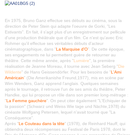
En 1975, Bruno Ganz effectue ses débuts au cinéma, sous la
direction de Peter Stein qui adapte l'oeuvre de Gorki, "Les
Estivants". En fait, il s'agit plus d'un enregistrement sur pellicule
d'une production théâtrale que d'un film. Ce n'est qu'avec Eric
Rohmer qu'il effectue ses véritables débuts d'acteur
cinématographique, dans "
La Marquise d'O
". De cette époque,
ses engagements ne lui permettent guère de retourner au
théâtre. Cette même année, après "
Lumière
", la première
réalisation de Jeanne Moreau, il tourne avec Jean Seberg "
Die
Wildente
" de Hans Geissendörfer. Pour les besoins de "
L'Ami
Américain
" (Die Amerikanishe Freund,1977), mis en scène par
Wim Wenders, Ganz apprend l'anglais. Quelques semaines
après le tournage, il retrouve l'un de ses amis du théâtre, Peter
Handke, qui lui propose un rôle dans son premier long-métrage :
"
La Femme gauchère
". On peut citer également "L'Echiquier de
la passion" (Schwarz und Weiss Wie tage und Nächte,1978) du
cinéaste Wolfgang Petersen, lequel n'avait tourné que "La
Conséquence".
Après "
Le Couteau dans la tête
" (1978), de Reinhard Hauff, qui
obtiendra deux récompenses au Festival de Paris 1978, dont le