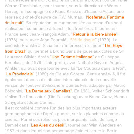
Prix de l'Antenne d'Or, Ganz renonce à une proposition de Rainer
Werner Fassbinder, pour tourner, sous la direction de Werner
Herzog, en compagnie de Klaus Kinski et d'Isabelle Adjani, une
reprise du chef-d'oeuvre de F.W. Murnau, "
Nosferatu, Fantôme
de la nuit
". Sa réputation, aucunement liée au renon d'un seul
réalisateur, commence à franchir les frontières. Il tourne en
France avec Jean-François Adam, "
Retour à la bien-aimée
"
(1978), puis, avec Jean Pourtalé, "
5% de risque
" (1979). Le
cinéaste Franklin J. Schaffner s'intéresse à lui pour "
The Boys
from Brazil
" qui permet à Bruno Ganz de jouer aux côtés de Sir
Laurence Olivier. Après "
Une Femme Italienne
" de Giuseppe
Bertolucci, de 1979, il interprète, avec Nathalie Baye et Angela
Winkler, qui avait déjà tourné avec lui "Le Couteau dans la tête",
"
La Provinciale
" (1980) de Claude Goretta. Cette année-là, il fut
également dans la distribution internationale de la nouvelle
version de l'oeuvre d'Alexandre Dumas Fils, adaptée par Mauro
Bolognini, "
La Dame aux Camélias
". En 1981, Volker Schloendorff
réalise "Le Faussaire" (Die Falschung) avec Bruno Ganz, Hanna
Schygulla et Jean Carmet.
Il est considéré comme l'un des les plus importants acteurs
germanophones de l'après-guerre, sur les planches comme au
cinéma. Parmi ses rôles les plus marquants, celui de l'ange
Damiel dans "
Les Ailes du désir
", tourné par Wim Wenders en
1987 et dans lequel son personnage épie et scrute le Berlin