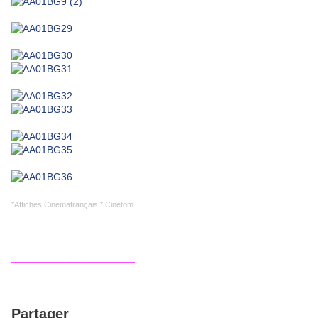
*Affiches Cinemafrançais * Cinetom
_____________________________
Partager