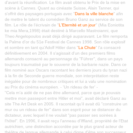
d'avant la réunification. Le film avait obtenu le Prix de la mise en
scène à Cannes. Quant au cinéaste Suisse, Alain Tanner, qui
s'offrit des paysages portugais avec "
Dans la ville blanche
" afin
de mettre le talent du comédien Bruno Ganz au service de son
film. Le rôle de l'écrivain de "
L'Eternité et un jour
" (Mia Eoniotita
ke mia Mera,1998) était destiné à Marcello Mastroianni, que
Theo Angelopoulos avait déjà dirigé auparavant. Le film remporta
la Palme d'or du 51e Festival de Cannes 1998.
Son rôle explosif
et sombre en tant qu'Adolf Hitler dans "
La Chute
" l'a consacré
définitivement en 2004. Il s'agissait d'un des premiers films
allemands consacré au personnage du "Führer", dans un pays
toujours traumatisé par le souvenir de la barbarie nazie. Dans ce
film nominé aux Oscars racontant les derniers jours du tyran nazi
à la fin de Seconde guerre mondiale, son interprétation reste
inégalée pour de nombreux critiques et lui a valu une nomination
au Prix du cinéma européen. - 'Un rideau de fer' -
"Cela m'a aidé de ne pas être allemand, parce que je pouvais
mettre mon passeport entre Hitler et moi", avait déclaré Ganz au
site The Art Desk en 2005. Il racontait qu'il avait dû "construire un
mur ou un rideau de fer" dans son esprit pour se distancer du
dictateur, avec lequel il ne voulait "pas passer ses soirées à
l'hôtel". En 1996, il avait reçu l'anneau d'Iffland, propriété de l'Etat
autrichien, une distinction accordée par le plus grand acteur de
théâtre de langue allemande à celui digne d'être son successeur.