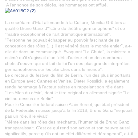
A l'annonce de son décès, les hommages ont afflué.
La secrétaire d'Etat allemande à la Culture, Monika Grütters a
qualifié Bruno Ganz d'"icône du théâtre germanophone" et de
"maître exceptionnel de l'art dramatique international".
"Personne ne pouvait échapper au pouvoir fascinant de sa
conception des rôles (...) Il est vénéré dans le monde entier", a-t-
elle dit dans un communiqué. Evoquant "La Chute", la ministre a
estimé qu'il s'agissait d'un "défi d'acteur et un des nombreux
chefs d'oeuvre qui ont fait de lui l'un des plus grands interprètes
germanophones sur les planches dans le monde".
Le directeur du festival du film de Berlin, l'un des plus importants
en Europe avec Cannes et Venise, Dieter Kosslick, a également
rendu hommage à l'acteur suisse en rappelant son rôle dans
"Les Ailes du désir", dont le titre original en allemand signifie "Le
ciel au-dessus de Berlin".
Pour le Conseiller fédéral suisse Alain Berset, qui était président
de la Fédération suisse jusqu'à la fin 2018, Bruno Ganz "ne jouait
pas un rôle, il le vivait".
"Même dans les rôles des méchants, l'humanité de Bruno Ganz
transparaissait. C'est ce qui rend son action et son oeuvre aussi
significatifs, parce qu'ils ont un effet différent et dérangeant", a-t-il