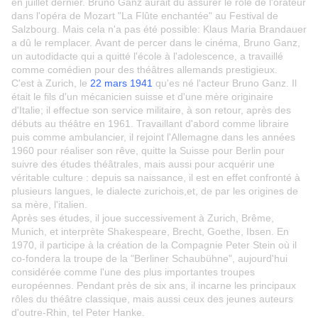
en juillet dernier. Bruno Ganz aurait dû assurer le rôle de l'orateur
dans l'opéra de Mozart "La Flûte enchantée" au Festival de
Salzbourg. Mais cela n'a pas été possible: Klaus Maria Brandauer
a dû le remplacer. Avant de percer dans le cinéma, Bruno Ganz,
un autodidacte qui a quitté l'école à l'adolescence, a travaillé
comme comédien pour des théâtres allemands prestigieux.
C'est à Zurich, le
22 mars 1941
qu'es né l'acteur Bruno Ganz. Il
était le fils d'un mécanicien suisse et d'une mère originaire
d'Italie; il effectue son service militaire, à son retour, après des
débuts au théâtre en 1961. Travaillant d'abord comme libraire
puis comme ambulancier, il rejoint l'Allemagne dans les années
1960 pour réaliser son rêve, quitte la Suisse pour Berlin pour
suivre des études théâtrales, mais aussi pour acquérir une
véritable culture : depuis sa naissance, il est en effet confronté à
plusieurs langues, le dialecte zurichois,et, de par les origines de
sa mère, l'italien.
Après ses études, il joue successivement à Zurich, Brême,
Munich, et interprète Shakespeare, Brecht, Goethe, Ibsen. En
1970, il participe à la création de la Compagnie Peter Stein où il
co-fondera la troupe de la "Berliner Schaubühne", aujourd'hui
considérée comme l'une des plus importantes troupes
européennes. Pendant près de six ans, il incarne les principaux
rôles du théâtre classique, mais aussi ceux des jeunes auteurs
d'outre-Rhin, tel Peter Hanke.