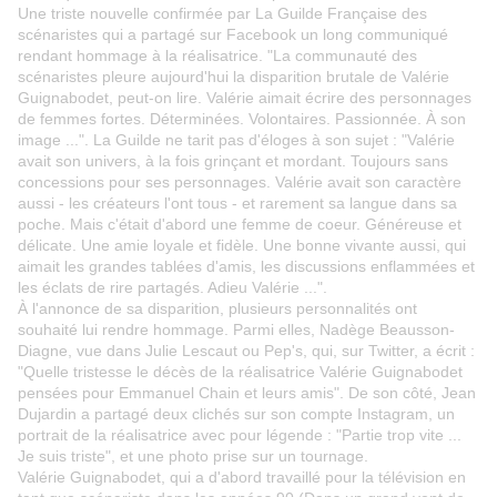
Une triste nouvelle confirmée par La Guilde Française des
scénaristes qui a partagé sur Facebook un long communiqué
rendant hommage à la réalisatrice. "La communauté des
scénaristes pleure aujourd'hui la disparition brutale de Valérie
Guignabodet, peut-on lire. Valérie aimait écrire des personnages
de femmes fortes. Déterminées. Volontaires. Passionnée. À son
image ...". La Guilde ne tarit pas d'éloges à son sujet : "Valérie
avait son univers, à la fois grinçant et mordant. Toujours sans
concessions pour ses personnages. Valérie avait son caractère
aussi - les créateurs l'ont tous - et rarement sa langue dans sa
poche. Mais c'était d'abord une femme de coeur. Généreuse et
délicate. Une amie loyale et fidèle. Une bonne vivante aussi, qui
aimait les grandes tablées d'amis, les discussions enflammées et
les éclats de rire partagés. Adieu Valérie ...".
À l'annonce de sa disparition, plusieurs personnalités ont
souhaité lui rendre hommage. Parmi elles, Nadège Beausson-
Diagne, vue dans Julie Lescaut ou Pep's, qui, sur Twitter, a écrit :
"Quelle tristesse le décès de la réalisatrice Valérie Guignabodet
pensées pour Emmanuel Chain et leurs amis". De son côté, Jean
Dujardin a partagé deux clichés sur son compte Instagram, un
portrait de la réalisatrice avec pour légende : "Partie trop vite ...
Je suis triste", et une photo prise sur un tournage.
Valérie Guignabodet, qui a d'abord travaillé pour la télévision en