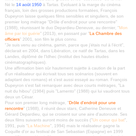
Né le
14 août 1950
à Tartas. Evoluant à la marge du cinéma
français, loin des grosses productions formatées, François
Dupeyron laisse quelques films sensibles et singuliers, de son
premier long métrage "Drôle d'endroit pour une rencontre"
(1988), réunissant le duo Depardieu-Deneuve, au dernier, "
Mon
âme par toi guérie
" (2013), en passant par "
La Chambre des
officiers
" 2001, son film le plus connu.
"Je suis venu au cinéma, gamin, parce que j'étais nul à l'écrit",
déclarait en 2004, dans Libération, ce natif de Tartas, dans les
Landes, diplômé de l'Idhec (Institut des hautes études
cinématographiques).
Une affirmation bien sûr hautement sujette à caution de la part
d'un réalisateur qui écrivait tous ses scénarios (souvent en
adaptant des romans) et s'est aussi essayé au roman. François
Dupeyron s'est fait remarquer avec deux courts métrages, "La
nuit du hibou" (1984) puis "Lamento" (1988) qui lui vaudront tous
deux un César.
Pour son premier long métrage, "
Drôle d'endroit pour une
rencontre
" (1988), il réunit deux stars, Catherine Deneuve et
Gérard Depardieu, qui se croisent sur une aire d'autoroute. Ses
deux films suivants auront moins de succès ("
Un coeur qui bat
",
1991, puis "
La Machine
", 1994) mais le réalisateur gagne la
Coquille d'or au festival de San Sebastian (Espagne) en 1999