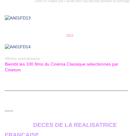
2008 co-réalisé par Claude Berri qui décéda pendant le tournage
2012
Affiches cinémafrançais
Bientôt les 100 films du Cinéma Classique sélectionnés par
Cinetom
_______________
_
DECES DE LA REALISATRICE
FRANCAISE