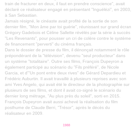
train de fracturer en deux, il faut en prendre conscience", avait
déclaré ce réalisateur engagé en présentant "Inguélézi", en 2003,
à San Sebastian.
Jamais résigné, le cinéaste avait profité de la sortie de son
dernier film, "Mon âme par toi guérie", réunissant sur grand écran
Grégory Gadebois et Céline Sallette révélés par la série à succès
"Les Revenants", pour pousser un cri de colère contre le système
de financement "perverti" du cinéma français.
Dans le dossier de presse du film, il dénonçait notamment le rôle
prépondérant de la "télévision", devenu "seul producteur" dans
un système "totalitaire". Outre ses films, François Dupeyron a
également participé au scénario du "Fils préféré", de Nicole
Garcia, et d'"Un pont entre deux rives" de Gérard Depardieu et
Frédéric Auburtin. Il avait travaillé à plusieurs reprises avec son
ami Yves Angelo, qui avait été le directeur de la photographie sur
plusieurs de ses films, et dont il avait co-signé le scénario du
dernier long métrage, "Au plus près du soleil", sorti en 2015.
François Dupeyron avait aussi achevé la réalisation du film
posthume de Claude Berri, "Trésor", après le décès du
réalisateur en 2009.
1988