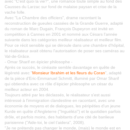
avec "C'est quoi la vie?", une romance toute simple au fond des
Causses du Larzac sur fond de malaise paysan et crise de la
vache folle.
Avec "La Chambre des officiers", drame racontant la
reconstruction de gueules cassées de la Grande Guerre, adapté
du roman de Marc Dugain, François Dupeyron est invité en
compétition à Cannes en 2001 et nommé aux Césars l'année
suivante dans les catégories meilleur réalisateur et meilleur film.
Pour ce récit sensible qui se déroule dans une chambre d'hôpital,
le réalisateur avait obtenu l'autorisation de poser ses caméras au
Val-de-Grâce.
- Omar Sharif en épicier philosophe -
Après ce succès, le cinéaste semble davantage en quête de
légèreté avec "
Monsieur Ibrahim et les fleurs du Coran
", adapté
de la pièce d'Eric-Emmanuel Schmitt, illuminé par Omar Sharif
qui obtiendra avec ce rôle d'épicier philosophe un césar du
meilleur acteur en 2004.
Toujours attiré par les déclassés, le réalisateur s'est aussi
intéressé à l'immigration clandestine en racontant, avec une
économie de moyens et de dialogues, les péripéties d'un jeune
Kurde en quête d'Angleterre ("Inguélézi") et le quotidien parfois
drôle, et parfois moins, des habitants d'une cité de banlieue
parisienne ("Aide-toi, le ciel t'aidera", 2008).
"Je ne prétends pas changer le monde, (mais) le monde est en