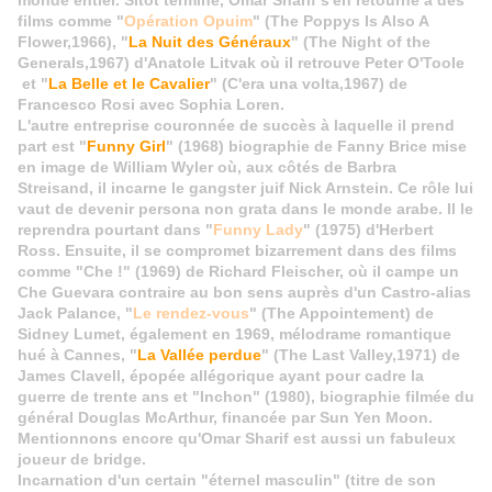
monde entier. Sitôt terminé, Omar Sharif s'en retourne à des
films comme "
Opération Opuim
" (The Poppys Is Also A
Flower,1966), "
La Nuit des Généraux
" (The Night of the
Generals,1967) d'Anatole Litvak où il retrouve Peter O'Toole
et "
La Belle et le Cavalier
" (C'era una volta,1967) de
Francesco Rosi avec Sophia Loren.
L'autre entreprise couronnée de succès à laquelle il prend
part est "
Funny Girl
" (1968) biographie de Fanny Brice mise
en image de William Wyler où, aux côtés de Barbra
Streisand, il incarne le gangster juif Nick Arnstein. Ce rôle lui
vaut de devenir persona non grata dans le monde arabe. Il le
reprendra pourtant dans "
Funny Lady
" (1975) d'Herbert
Ross. Ensuite, il se compromet bizarrement dans des films
comme "Che !" (1969) de Richard Fleischer, où il campe un
Che Guevara contraire au bon sens auprès d'un Castro-alias
Jack Palance, "
Le rendez-vous
" (The Appointement) de
Sidney Lumet, également en 1969, mélodrame romantique
hué à Cannes, "
La Vallée perdue
" (The Last Valley,1971) de
James Clavell, épopée allégorique ayant pour cadre la
guerre de trente ans et "Inchon" (1980), biographie filmée du
général Douglas McArthur, financée par Sun Yen Moon.
Mentionnons encore qu'Omar Sharif est aussi un fabuleux
joueur de bridge.
Incarnation d'un certain "éternel masculin" (titre de son