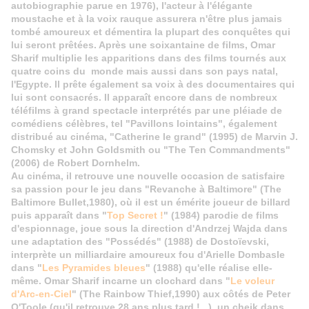
autobiographie parue en 1976), l'acteur à l'élégante
moustache et à la voix rauque assurera n'être plus jamais
tombé amoureux et démentira la plupart des conquêtes qui
lui seront prêtées. Après une soixantaine de films, Omar
Sharif multiplie les apparitions dans des films tournés aux
quatre coins du monde mais aussi dans son pays natal,
l'Egypte. Il prête également sa voix à des documentaires qui
lui sont consacrés. Il apparaît encore dans de nombreux
téléfilms à grand spectacle interprétés par une pléiade de
comédiens célèbres, tel "Pavillons lointains", également
distribué au cinéma, "Catherine le grand" (1995) de Marvin J.
Chomsky et John Goldsmith ou "The Ten Commandments"
(2006) de Robert Dornhelm.
Au cinéma, il retrouve une nouvelle occasion de satisfaire
sa passion pour le jeu dans "Revanche à Baltimore" (The
Baltimore Bullet,1980), où il est un émérite joueur de billard
puis apparaît dans "
Top Secret !
" (1984) parodie de films
d'espionnage, joue sous la direction d'Andrzej Wajda dans
une adaptation des "Possédés" (1988) de Dostoïevski,
interprète un milliardaire amoureux fou d'Arielle Dombasle
dans "
Les Pyramides bleues
" (1988) qu'elle réalise elle-
même. Omar Sharif incarne un clochard dans "
Le voleur
d'Arc-en-Ciel
" (The Rainbow Thief,1990) aux côtés de Peter
O'Toole (qu'il retrouve 28 ans plus tard !...), un cheik dans