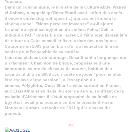
Youssra.
Dans un communiqué, le ministre de la Culture Abdel Wahed
el-Nabawy a rappelé qu'Omar Sharif avait "offert des chefs-
d'oeuvre cinématographiques (...) qui avaient enrichi le
cinéma arabe". "Notre perte est immense" a-t-il ajouté.
Le chef du syndicat égyptien du cinéma Achraf Zaki a
indiqué à l'AFP que le fils de l'acteur, à l'étranger, devrait être
de retour au Caire samedi et fixer la date des obsèques.
Couronné en 2003 par un Lion d'or au festival du film de
Venise pour l'ensemble de sa carrière,
Loin des plateaux de tournage, Omar Sharif a longtemps été
un flambeur. Champion de bridge, propriétaire d'une
importante écurie de chevaux de course, habitué des
casinos, il dira en 2006 avoir arrêté de jouer "pour ne plus
être esclave d'une passion", à l'exception du
cinéma. Polyglotte, Omar Sharif a vécu surtout en France,
aux Etats-Unis et en Italie. Au soir de sa vie, souffrant de la
maladie d'Alzheimer, il s'était rapproché de sa famille en
Egypte. Il avait pris position contre le président Hosni
Moubarak durant la révolte de 2011 qui le chassa du
pouvoir.
1956