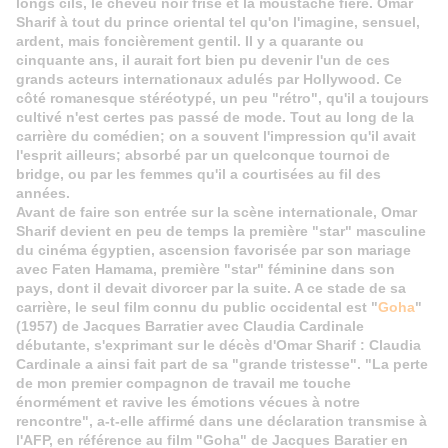
longs cils, le cheveu noir frisé et la moustache fière. Omar
Sharif à tout du prince oriental tel qu'on l'imagine, sensuel,
ardent, mais foncièrement gentil. Il y a quarante ou
cinquante ans, il aurait fort bien pu devenir l'un de ces
grands acteurs internationaux adulés par Hollywood. Ce
côté romanesque stéréotypé, un peu "rétro", qu'il a toujours
cultivé n'est certes pas passé de mode. Tout au long de la
carrière du comédien; on a souvent l'impression qu'il avait
l'esprit ailleurs; absorbé par un quelconque tournoi de
bridge, ou par les femmes qu'il a courtisées au fil des
années.
Avant de faire son entrée sur la scène internationale, Omar
Sharif devient en peu de temps la première "star" masculine
du cinéma égyptien, ascension favorisée par son mariage
avec Faten Hamama, première "star" féminine dans son
pays, dont il devait divorcer par la suite. A ce stade de sa
carrière, le seul film connu du public occidental est "
Goha
"
(1957) de Jacques Barratier avec Claudia Cardinale
débutante, s'exprimant sur le décès d'Omar Sharif : Claudia
Cardinale a ainsi fait part de sa "grande tristesse". "La perte
de mon premier compagnon de travail me touche
énormément et ravive les émotions vécues à notre
rencontre", a-t-elle affirmé dans une déclaration transmise à
l'AFP, en référence au film "Goha" de Jacques Baratier en