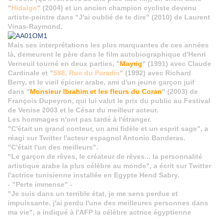
"
Hidalgo
" (2004) et un ancien champion cycliste devenu
artiste-peintre dans "J'ai oublié de te dire" (2010) de Laurent
Vinas-Raymond.
Mais ses interprétations les plus marquantes de ces années
là, demeurent le père dans le film autobiographique d'Henri
Verneuil tourné en deux parties, "
Mayrig
" (1991) avec Claude
Cardinale et "
588, Rue du Paradis
" (1992) avec Richard
Berry, et le vieil épicier arabe, ami d'un jeune garçon juif
dans "
Monsieur Ibrahim et les fleurs du Coran
" (2003) de
François Dupeyron, qui lui valut le prix du public au Festival
de Venise 2003 et le César du meilleur acteur.
Les hommages n'ont pas tardé à l'étranger.
"C'était un grand conteur, un ami fidèle et un esprit sage", a
réagi sur Twitter l'acteur espagnol Antonio Banderas.
"C'était l'un des meilleurs".
"Le garçon de rêves, le créateur de rêves... la personnalité
artistique arabe la plus célèbre au monde", a écrit sur Twitter
l'actrice tunisienne installée en Egypte Hend Sabry.
- "Perte immense" -
"Je suis dans un terrible état, je me sens perdue et
impuissante, j'ai perdu l'une des meilleures personnes dans
ma vie", a indiqué à l'AFP la célèbre actrice égyptienne