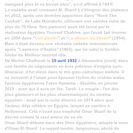
mangeait plus et ne buvait plus", a-t-il affirmé à l'AFP.
La maladie avait contraint M. Sharif à s'éloigner des plateaux
en 2012, après une dernière apparition dans "Rock The
Casbah", de Laïla Marrakchi, clôturant une carrière riche de
plus de 70 films. Son parcours avait été lancé par le
réalisateur égyptien Youssef Chahine, qui l'avait fait tourner
en 1954 dans "
Ciel d'enfer
" et "
Le démon du désert
" (1954).
Mais il était devenu une véritable vedette internationale
après "Lawrence d'Arabie" (1962), qui lui valut le Golden
Globe du Meilleur second rôle.
Né Michel Chalhoub le
10 avril 1932
à Alexandrie (nord) dans
une famille de négociants en bois précieux d'origine syro-
libanaise, il fut élevé dans le rite grec-catholique melkite. Il
se convertit à l'islam pour épouser l'icône du cinéma arabe,
l'actrice égyptienne Faten Hamama - décédée en janvier
2015 - avec qui il aura un fils, Tarek. Le couple - l'un des
plus glamours et les plus charismatiques du cinéma
égyptien - avait par la suite divorcé en 1974 alors que
l'acteur, déjà célèbre en Egypte, lançait sa carrière à
Hollywood. Cela n'avait pas empêché Omar Sharif de la
décrire comme le seul amour de sa vie.
Omar Sharif débute dans des films égyptiens, adopte le nom
d'Omar El-Sharif. Le regard tendre, langoureux, abrité de