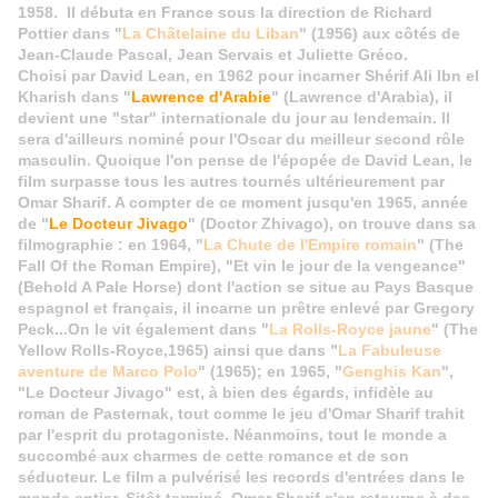
1958. Il débuta en France sous la direction de Richard
Pottier dans "
La Châtelaine du Liban
" (1956) aux côtés de
Jean-Claude Pascal, Jean Servais et Juliette Gréco.
Choisi par David Lean, en 1962 pour incarner Shérif Ali Ibn el
Kharish dans "
Lawrence d'Arabie
" (Lawrence d'Arabia), il
devient une "star" internationale du jour au lendemain. Il
sera d'ailleurs nominé pour l'Oscar du meilleur second rôle
masculin. Quoique l'on pense de l'épopée de David Lean, le
film surpasse tous les autres tournés ultérieurement par
Omar Sharif. A compter de ce moment jusqu'en 1965, année
de "
Le Docteur Jivago
" (Doctor Zhivago), on trouve dans sa
filmographie : en 1964, "
La Chute de l'Empire romain
" (The
Fall Of the Roman Empire), "Et vin le jour de la vengeance"
(Behold A Pale Horse) dont l'action se situe au Pays Basque
espagnol et français, il incarne un prêtre enlevé par Gregory
Peck...On le vit également dans "
La Rolls-Royce jaune
" (The
Yellow Rolls-Royce,1965) ainsi que dans "
La Fabuleuse
aventure de Marco Polo
" (1965); en 1965, "
Genghis Kan
",
"Le Docteur Jivago" est, à bien des égards, infidèle au
roman de Pasternak, tout comme le jeu d'Omar Sharif trahit
par l'esprit du protagoniste. Néanmoins, tout le monde a
succombé aux charmes de cette romance et de son
séducteur. Le film a pulvérisé les records d'entrées dans le