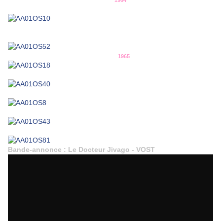
1964
1965
Bande-annonce : Le Docteur Jivago - VOST