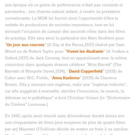
une époque où ce genre de performance n'était pas courante et
parviendra , son charme naturel aidant, à rendre sa prestation
convaincante. La MGM lui fournit ainsi l'opportunité d'être la
vedette de productions de moindre importance, tout en lui
donnant l'occasion de camper des seconds rôles dans des films
de prestige. Elle sera ainsi la partenaire des Marx Brothers pour
"
Un jour aux courses
" (A Day at the Races,1937) réalisé par Sam
Wood ou de Robert Taylor pour "
Vivent les étudiants
" (A Ynakee a
Oxford,1937) de Jack Conway, tout en apparaissant avec la même
conviction dans quelques drames célèbres "Miss Barrett" (The
Barretts of Wimpole Street,1934), "
David Copperfield
" (1935) de
Cukor avec W.C. Fields, "
Anna Karénine
" (1935) de Clarence
Brown.
Elle y souvent une ingénue, mais une "ingénue indocile",
car elle suggérait à merveille, derrière l'innocence, la rouerie, la
détresse ou le pathétique" a écrit Christian Viviani (in "Dictionnaire
du Cinéma" Larousse.)
En 1942; après avoir tourné sans discontinuer durant douze ans
une cinquantaine de films (une moyenne de plus de quatre films
par an) Maureen O'Sullivan décide de mettre un frein à sa carrière.