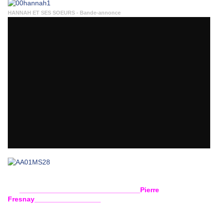
HANNAH ET SES SOEURS - Bande-annonce
_______________________________Pierre
Fresnay_________________