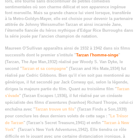
lors, elle tourne sans discontinuer de petites comédies
sentimentales où son charme délicat et son apparence ingénue
font merveille. Mais sa grande chance lui vient lorsque, transférée
à la Metro-Goldyn-Mayer, elle est choisie pour devenir la partenaire
attitrée de Johnny Weissmuller-Tarzan et ainsi incarnée Jane,
l'éternelle fiancée du héros mythique d'Edgar Rice Burroughs dans
la série jouée par l'ancien champion de natation.
Maureen O'Sullivan apparaîtra ainsi de 1932 à 1942 dans six films
successifs dont le premier s'intitule "
Tarzan l'homme-singe
"
(Tarzan, The Ape Man,1932) réalisé par Woody S. Van Dyke, le
second "
Tarzan et sa compagne
" (Tarzan and His Mate,1934) fut
réalisé par Cedric Gibbons. Bien qu'il n'en soit pas mentionné au
générique, il fut secondé par Jack Conway qui, selon la légende,
dirigea la majeure partie du film. Quant au troisième film "
Tarzan
s'évade
" (Tarzan Escapes !,1936), il fut réalisé par un cinéaste
spécialiste des films d'aventures (Ivanhoe) Richard Thorpe, celui-ci
enchaîna avec "
Tarzan trouve un fils
" (Tarzan Finds a Son,1939)
pour conclure les deux derniers volets de cette saga : "
Le Trésor
de Tarzan
" (Tarzan's Secret Treasure,1941) et enfin "
Tarzan à New
York
" (Tarzan's New York Adventures,1942). Elle tiendra ce rôle
difficile en le jouant avec une certaine distanciation ironique, à