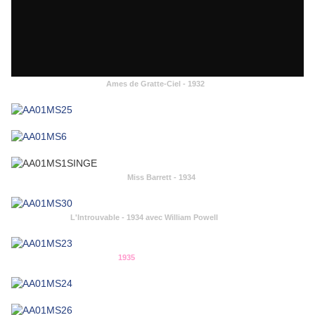
Ames de Gratte-Ciel - 1932
Miss Barrett - 1934
L'Introuvable - 1934 avec William Powell
1935