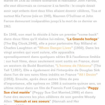
Marié
e en 1936 au célèbre scénariste et réalisateur John Farrow,
elle veut désormais se consacrer à sa famille : le couple devait
avoir sept enfants dont deux filles allaient devenir célèbres, Tisa et
surtout Mia Farrow (née en 1945), Maureen O'Sullivan et John
Farrow demeurent inséparables jusqu'à la mort de ce dernier en
1963.
En 1948, son mari la décide à faire un premier "come-back"
dans deux films qu'il réalise lui-même, "
La Grande horloge
"
(The Big Clock,1948), elle a pour partenaire Ray Milland et
Charles Laughton et "
Where Danger Lives
" (1950). Dans les
vingt années qui vont suivre, elle apparaîtra
sporadiquement dans quelques séries B à l'audience limitée
: sur huit films, deux seulement sont sortis en France, dont
un western de Budd Boetticher, "
L'homme de l'Arizona
" (The
Tall T,1957). Elle a également été l'interprète de Douglas Sirk
dans l'un de ses rares films inédits en France "
All I Desire
"
(1953). Ensuite, après deux autres films de peu
d'importance, elle opérera en 1986 à soixante-quinze ans, un
ultime retour dans un film de Francis Ford Coppola "
Peggy
Sue s'est mariée
" (Peggy Sue Got Married,1986) et dans
l'une des œuvres les plus célèbres de son gendre Woody
Allen "
Hannah et ses soeurs
" (Hannah and Her