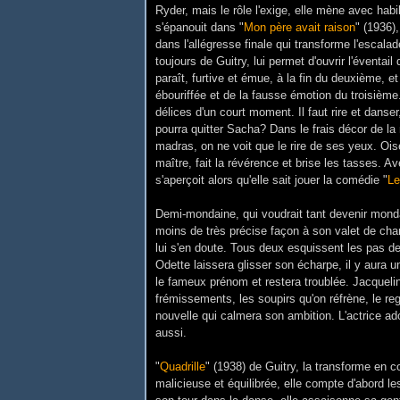
Ryder, mais le rôle l'exige, elle mène avec habi
s'épanouit dans "
Mon père avait raison
" (1936)
dans l'allégresse finale qui transforme l'escalad
toujours de Guitry, lui permet d'ouvrir l'éventai
paraît, furtive et émue, à la fin du deuxième, e
ébouriffée et de la fausse émotion du troisièm
délices d'un court moment. Il faut rire et danser
pourra quitter Sacha? Dans le frais décor de l
madras, on ne voit que le rire de ses yeux. Ois
maître, fait la révérence et brise les tasses. A
s'aperçoit alors qu'elle sait jouer la comédie "
Le
Demi-mondaine, qui voudrait tant devenir monda
moins de très précise façon à son valet de ch
lui s'en doute. Tous deux esquissent les pas de 
Odette laissera glisser son écharpe, il y aura 
le fameux prénom et restera troublée. Jacqueli
frémissements, les soupirs qu'on réfrène, le reg
nouvelle qui calmera son ambition. L'actrice adop
aussi.
"
Quadrille
" (1938) de Guitry, la transforme en c
malicieuse et équilibrée, elle compte d'abord l