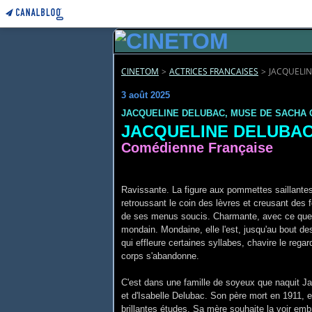
CINETOM
>
ACTRICES FRANCAISES
>
JACQUELIN
3 août 2025
JACQUELINE DELUBAC, MUSE DE SACHA 
JACQUELINE DELUBA
Comédienne Française
Ravissante. La figure aux pommettes saillantes t
retroussant le coin des lèvres et creusant des f
de ses menus soucis. Charmante, avec ce quel
mondain. Mondaine, elle l'est, jusqu'au bout de
qui effleure certaines syllabes, chavire le regard
corps s'abandonne.
C'est dans une famille de soyeux que naquit J
et d'Isabelle Delubac. Son père mort en 1911, e
brillantes études. Sa mère souhaite la voir embr