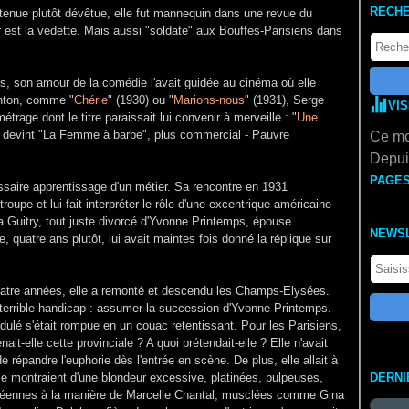
RECH
tenue plutôt dévêtue, elle fut mannequin dans une revue du
 est la vedette. Mais aussi "soldate" aux Bouffes-Parisiens dans
es, son amour de la comédie l'avait guidée au cinéma où elle
anton, comme "
Chérie
" (1930) ou "
Marions-nous
" (1931), Serge
VI
étrage dont le titre paraissait lui convenir à merveille : "
Une
 et devint "La Femme à barbe", plus commercial - Pauvre
Ce mo
Depuis
PAGE
essaire apprentissage d'un métier. Sa rencontre en 1931
oupe et lui fait interpréter le rôle d'une excentrique américaine
a Guitry, tout juste divorcé d'Yvonne Printemps, épouse
NEWS
, quatre ans plutôt, lui avait maintes fois donné la réplique sur
atre années, elle a remonté et descendu les Champs-Elysées.
un terrible handicap : assumer la succession d'Yvonne Printemps.
dulé s'était rompue en un couac retentissant. Pour les Parisiens,
ait-elle cette provinciale ? A quoi prétendait-elle ? Elle n'avait
e répandre l'euphorie dès l'entrée en scène. De plus, elle allait à
se montraient d'une blondeur excessive, platinées, pulpeuses,
DERNI
oréennes à la manière de Marcelle Chantal, musclées comme Gina