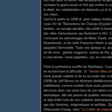
son tour dans la danse, elle assaisonne sa genti
souhaite le grand amour et finit par mettre la m
le dépit, les malentendus ont disposés ça et là
ses robes.
Sacha la quitte en 1938 et, pour cadeau d'adieu,
Louis XV de "Remontons les Champs-Elysées". 
tendres, un ramage aimable, elle prédit la bonn
des rôles d'amoureuses qui illuminent le film. 
s'octroyait les personnages de Marie Stuart, e
Beauharnais, et de cette Françoise Martin à qui
paquebot Normandie.
Toute une époque où, po
art de vivre : grands magasins, salons de thé, 
à cinq heures, fume-cigarettes, sac en crocodile
Flora la pythonisse souffle les flambeaux. Cou
en recherchant la difficulté. Si "
Jeunes filles e
d'une grande vedette et de lui accorder des scè
(1939) de Jeff Musso un étonnant rétablissement
Indifférente, comme tombée d'une autre planète,
découvre alors une autre face de son talent co
dramatique, elle fait preuve de qualités remarqua
et déjà d'elle l'une de nos vedettes dramatiques
que des héroïnes, énigmatiques et perfides. Qu
d'Alexandre Esway, dans "
Le Collier de chanvr