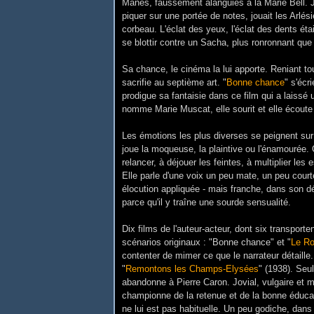
Manès, faussement alanguies à la Marie Bell. J
piquer sur une portée de notes, jouait les Arlés
corbeau. L'éclat des yeux, l'éclat des dents étaie
se blottir contre un Sacha, plus ronronnant que
Sa chance, le cinéma la lui apporte. Reniant tou
sacrifie au septième art. "
Bonne chance
" s'écr
prodigue sa fantaisie dans ce film qui a laissé
nomme Marie Muscat, elle sourit et elle écoute -
Les émotions les plus diverses se peignent sur
joue la moqueuse, la plaintive ou l'énamourée. Q
relancer, à déjouer les feintes, à multiplier le
Elle parle d'une voix un peu mate, un peu court
élocution appliquée - mais franche, dans son dés
parce qu'il y traîne une sourde sensualité.
Dix films de l'auteur-acteur, dont six transport
scénarios originaux : "Bonne chance" et "
Le Ro
contenter de mimer ce que le narrateur détaill
"
Remontons les Champs-Elysées
" (1938). Seul
abandonne à Pierre Caron. Jovial, vulgaire et 
championne de la retenue et de la bonne éducatio
ne lui est pas habituelle. Un peu godiche, dans