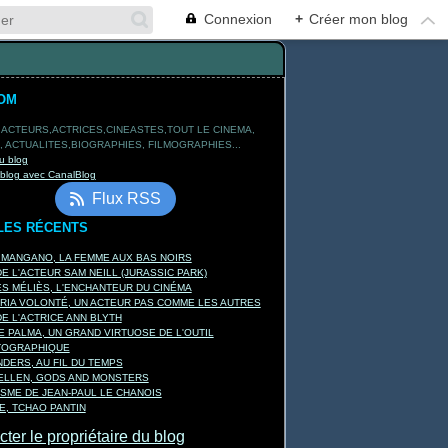
Connexion
+
Créer mon blog
OM
 ACTEURS,ACTRICES,CINEASTES,TOUT LE CINEMA,
 ACTUALITES,BIOGRAPHIES, FILMOGRAPHIES...
u blog
 blog avec CanalBlog
Flux RSS
LES RÉCENTS
 MANGANO, LA FEMME AUX BAS NOIRS
E L'ACTEUR SAM NEILL (JURASSIC PARK)
 MÉLIÈS, L'ENCHANTEUR DU CINÉMA
RIA VOLONTÉ, UN ACTEUR PAS COMME LES AUTRES
E L'ACTRICE ANN BLYTH
E PALMA, UN GRAND VIRTUOSE DE L'OUTIL
TOGRAPHIQUE
DERS, AU FIL DU TEMPS
KELLEN, GODS AND MONSTERS
ISME DE JEAN-PAUL LE CHANOIS
, TCHAO PANTIN
ter le propriétaire du blog