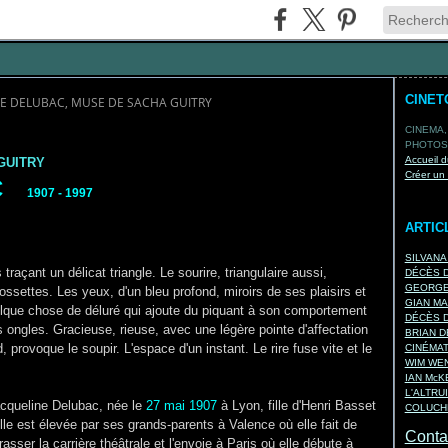
CINET
E DELUBAC, MUSE DE SACHA GUITRY
CINEMA,
PHOTOS,
Accueil d
GUITRY
Créer un
C
1907 - 1997
ARTIC
SILVANA
raçant un délicat triangle. Le sourire, triangulaire aussi,
DÉCÈS D
GEORGES
ossettes. Les yeux, d'un bleu profond, miroirs de ses plaisirs et
GIAN MA
que chose de déluré qui ajoute du piquant à son comportement
DÉCÈS D
s ongles. Gracieuse, rieuse, avec une légère pointe d'affectation
BRIAN D
, provoque le soupir. L'espace d'un instant. Le rire fuse vite et le
CINÉMA
WIM WEN
IAN Mc
L'ALTRU
acqueline Delubac, née le
27 mai 1907
à Lyon, fille d'Henri Basset
COLUCHE
lle est élevée par ses grands-parents à Valence où elle fait de
Contac
asser la carrière théâtrale et l'envoie à Paris où elle débute à