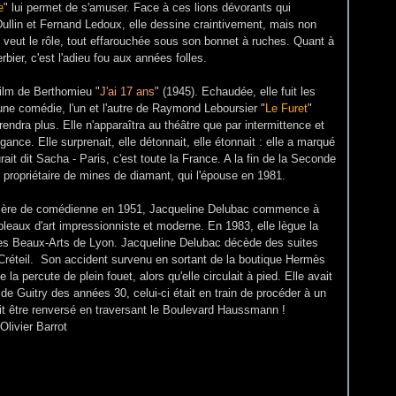
e
" lui permet de s'amuser. Face à ces lions dévorants qui
Dullin et Fernand Ledoux, elle dessine craintivement, mais non
 veut le rôle, tout effarouchée sous son bonnet à ruches. Quant à
rbier, c'est l'adieu fou aux années folles.
film de Berthomieu "
J'ai 17 ans
" (1945). Echaudée, elle fuit les
t une comédie, l'un et l'autre de Raymond Leboursier "
Le Furet
"
prendra plus. Elle n'apparaîtra au théâtre que par intermittence et
égance. Elle surprenait, elle détonnait, elle étonnait : elle a marqué
it dit Sacha - Paris, c'est toute la France. A la fin de la Seconde
 propriétaire de mines de diamant, qui l'épouse en 1981.
carrière de comédienne en 1951, Jacqueline Delubac commence à
leaux d'art impressionniste et moderne. En 1983, elle lègue la
des Beaux-Arts de Lyon. Jacqueline Delubac décède des suites
Créteil. Son accident survenu en sortant de la boutique Hermès
a percute de plein fouet, alors qu'elle circulait à pied. Elle avait
e Guitry des années 30, celui-ci était en train de procéder à un
it être renversé en traversant le Boulevard Haussmann !
Olivier Barrot