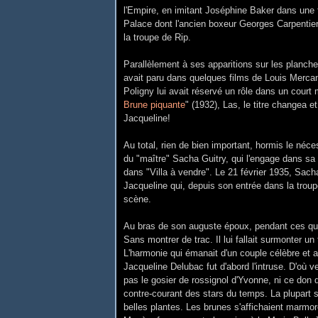
l'Empire, en imitant Joséphine Baker dans une 
Palace dont l'ancien boxeur Georges Carpentier
la troupe de Rip.
Parallèlement à ses apparitions sur les planch
avait paru dans quelques films de Louis Merc
Poligny lui avait réservé un rôle dans un court m
Brune piquante
" (1932), Las, le titre changea
Jacqueline!
Au total, rien de bien important, hormis le néc
du "maître" Sacha Guitry, qui l'engage dans sa tr
dans "Villa à vendre". Le 21 février 1935, Sach
Jacqueline qui, depuis son entrée dans la troupe
scène.
Au bras de son auguste époux, pendant ces qu
Sans montrer de trac. Il lui fallait surmonter 
L'harmonie qui émanait d'un couple célèbre et a
Jacqueline Delubac fut d'abord l'intruse. D'où ven
pas le gosier de rossignol d'Yvonne, ni ce don d
contre-courant des stars du temps. La plupart 
belles plantes. Les brunes s'affichaient marm