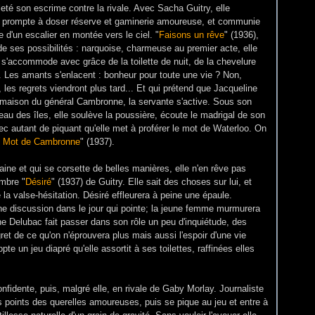
leté son escrime contre la rivale. Avec Sacha Guitry, elle
, prompte à doser réserve et gaminerie amoureuse, et communie
e d'un escalier en montée vers le ciel. "
Faisons un rêve
" (1936),
l de ses possibilités : narquoise, charmeuse au premier acte, elle
t s'accommode avec grâce de la toilette de nuit, de la chevelure
e. Les amants s'enlacent : bonheur pour toute une vie ? Non,
, les regrets viendront plus tard... Et qui prétend que Jacqueline
a maison du général Cambronne, la servante s'active. Sous son
eau des îles, elle soulève la poussière, écoute le madrigal de son
vec autant de piquant qu'elle met à proférer le mot de Waterloo. On
 Mot de Cambronne
" (1937).
ine et qui se corsette de belles manières, elle n'en rêve pas
ambre "
Désiré
" (1937) de Guitry. Elle sait des choses sur lui, et
la valse-hésitation. Désiré effleurera à peine une épaule.
une discussion dans le jour qui pointe; la jeune femme murmurera
ne Delubac fait passer dans son rôle un peu d'inquiétude, des
ret de ce qu'on n'éprouvera plus mais aussi l'espoir d'une vie
te un jeu diapré qu'elle assortit à ses toilettes, raffinées elles
onfidente, puis, malgré elle, en rivale de Gaby Morlay. Journaliste
es points des querelles amoureuses, puis se pique au jeu et entre à