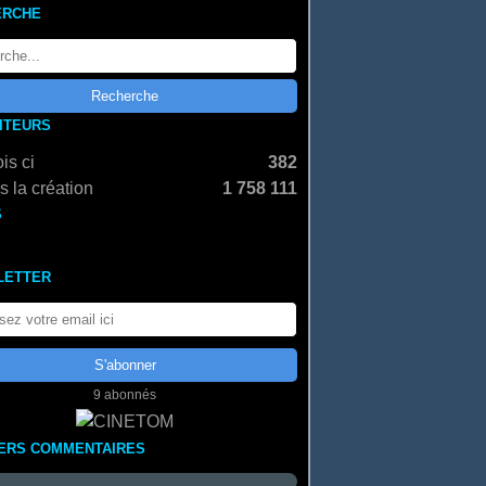
ERCHE
SITEURS
is ci
382
 la création
1 758 111
S
LETTER
9 abonnés
ERS COMMENTAIRES