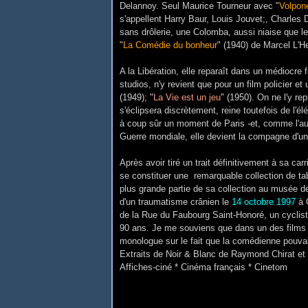
Delannoy. Seul Maurice Tourneur avec "
Volpon
s'appellent Harry Baur, Louis Jouvet;, Charles 
sans drôlerie, une Colomba, aussi niaise que le
"
La Comédie du bonheur
" (1940) de Marcel L'He
A la Libération, elle reparaît dans un médiocre 
studios, n'y revient que pour un film policier e
(1949); "
La Vie est un jeu
" (1950). On ne l'y re
s'éclipsera discrètement, reine toutefois de l'él
à coup sûr un moment de Paris -et, comme l'aura
Guerre mondiale, elle devient la compagne d'un
Après avoir tiré un trait définitivement à sa 
se constituer une remarquable collection de tab
plus grande partie de sa collection au musée 
d'un traumatisme crânien le
14 octobre 1997
à 
de la Rue du Faubourg Saint-Honoré, un cycliste l
90 ans. Je me souviens que dans un des films d
monologue sur le fait que la comédienne pouva
Extraits de Noir & Blanc de Raymond Chirat et 
Affiches-ciné * Cinéma français * Cinetom