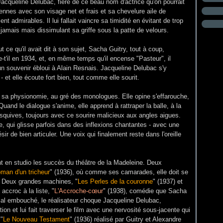
acqueline Delubac, fière de ce beau nom d'actrice qu'on pourrait
iennes avec son visage net et frais et sa chevelure aile de
nt admirables. Il lui fallait vaincre sa timidité en évitant de trop
 jamais mais dissimulant sa griffe sous la patte de velours.
t ce qu'il avait dit à son sujet, Sacha Guitry, tout à coup,
ie-t'il en 1934, et, en même temps qu'il encense "Pasteur", il
 un souvenir ébloui à Alain Resnais. Jacqueline Delubac s'y
 et elle écoute fort bien, tout comme elle sourit.
 sa physionomie, au gré des monologues. Elle opine s'effarouche,
uand le dialogue s'anime, elle apprend à rattraper la balle, à la
s esquives, toujours avec ce sourire malicieux aux angles aigues.
e, qui glisse parfois dans des inflexions chantantes - avec une
ir de bien articuler. Une voix qui finalement reste dans l'oreille
ent en studio les succès du théâtre de la Madeleine. Deux
man d'un tricheur
" (1936), où comme ses camarades, elle doit se
e. Deux grandes machines, "
Les Perles de la couronne
" (1937) et
 accroc à la liste, "
L'Accroche-cœur
" (1938), comédie que Sacha
mal embouché, le réalisateur choque Jacqueline Delubac,
n et lui fait traverser le film avec une nervosité sous-jacente qui
 "
Le Nouveau Testament
" (1936) réalisé par Guitry et Alexandre