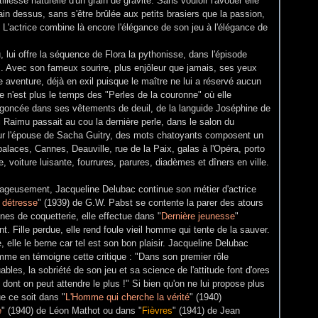
llesse naturelle d'un grain de gravité. Sans vouloir l'avouer elle
ain dessus, sans s'être brûlée aux petits brasiers que la passion,
. L'actrice combine là encore l'élégance de son jeu à l'élégance de
 lui offre la séquence de Flora la pythonisse, dans l'épisode
Avec son fameux sourire, plus enjôleur que jamais, ses yeux
e aventure, déjà en exil puisque le maître ne lui a réservé aucun
Ce n'est plus le temps des "Perles de la couronne" où elle
ngoncée dans ses vêtements de deuil, de la languide Joséphine de
 Raimu passait au cou la dernière perle, dans le salon du
ur l'épouse de Sacha Guitry, des mots chatoyants composent un
palaces, Cannes, Deauville, rue de la Paix, galas à l'Opéra, porto
, voiture luisante, fourrures, parures, diadèmes et dîners en ville.
rageusement, Jacqueline Delubac continue son métier d'actrice
n détresse
" (1939) de G.W. Pabst se contente la parer des atours
nes de coquetterie, elle effectue dans "
Dernière jeunesse
"
. Fille perdue, elle rend foule vieil homme qui tente de la sauver.
 elle le berne car tel est son bon plaisir. Jacqueline Delubac
mme en témoigne cette critique : "Dans son premier rôle
bles, la sobriété de son jeu et sa science de l'attitude font d'ores
 dont on peut attendre le plus !" Si bien qu'on ne lui propose plus
e ce soit dans "
L'Homme qui cherche la vérité
" (1940)
e
" (1940) de Léon Mathot ou dans "
Fièvres
" (1941) de Jean