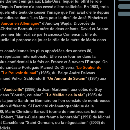
 Barrault émigra aux Etats-Unis, lequel lui offrit le rôle
 Depuis l'actrice n'a pas cessé d'être sollicitée. En 1983, trois
uels elle tenta de casser l'image que l'on avait d'elle depuis
re odieuse dans "Les Mots pour le dire" de José Pinheiro et
 Amour en Allemagne
" d'Andrzej Wajda. Divorcée du
Christine Barrault est mère de deux enfants, David et Ariane.
premier film réalisé par Francesca Comencini, fille du
quelle lui propose de jouer le rôle de la mère de Maria dans
des comédiennes les plus appréciées des années 80,
e réputation internationale. Elle va se tourner dans la
us confidentiel à la fois en France et à travers l'Europe. On
, du cinéaste Portugais Manoel De Oliveira "
Le Soulier de
 "
Le Pouvoir du mal
" (1985), du Belge André Delvaux
lemand Volker Schlöndorff "
Un Amour de Swann
" (1984) aux
 "
Vaudeville
" (1986) de Jean Marboeuf, aux côtés de Guy
 dans "Cousin, cousine". "
Le Meilleur de la vie
" (1985) de
de la jeune Sandrine Bonnaire où l'on constate de nombreuses
tion différente. Si l'activité cinématographique de la
0, Marie-Christine Barrault tourne de nombreuses fictions
es Robert, "Marie-Curie une femme honorable" (1991) de Michel
t Carcélès ou "Saint-Germain, ou la négociation" (2003) de
édicis.