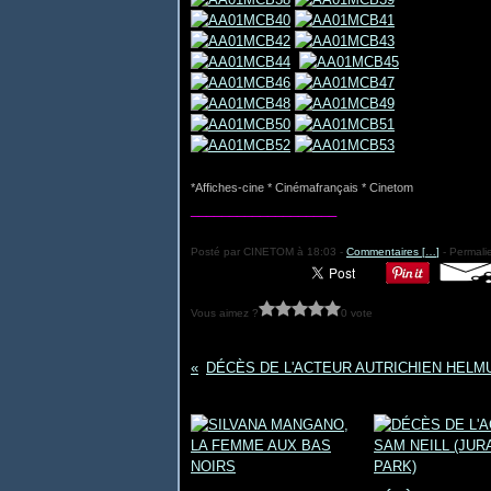
*Affiches-cine * Cinémafrançais * Cinetom
___________________
Posté par CINETOM à 18:03 -
Commentaires [
…
]
- Permalie
Vous aimez ?
0 vote
Vous aimerez aussi :