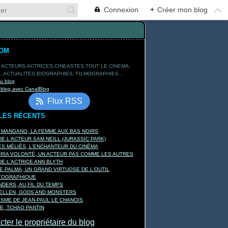
Connexion
+
Créer mon blog
TOM
 ACTEURS,ACTRICES,CINEASTES,TOUT LE CINEMA,
 ACTUALITES,BIOGRAPHIES, FILMOGRAPHIES...
du blog
 blog avec CanalBlog
Flux RSS
LES RÉCENTS
A MANGANO, LA FEMME AUX BAS NOIRS
E L'ACTEUR SAM NEILL (JURASSIC PARK)
S MÉLIÈS, L'ENCHANTEUR DU CINÉMA
ARIA VOLONTÉ, UN ACTEUR PAS COMME LES AUTRES
E L'ACTRICE ANN BLYTH
E PALMA, UN GRAND VIRTUOSE DE L'OUTIL
TOGRAPHIQUE
DERS, AU FIL DU TEMPS
KELLEN, GODS AND MONSTERS
ISME DE JEAN-PAUL LE CHANOIS
E, TCHAO PANTIN
ter le propriétaire du blog