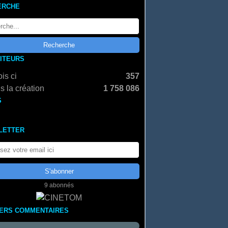
ERCHE
SITEURS
is ci
357
s la création
1 758 086
S
LETTER
9 abonnés
IERS COMMENTAIRES