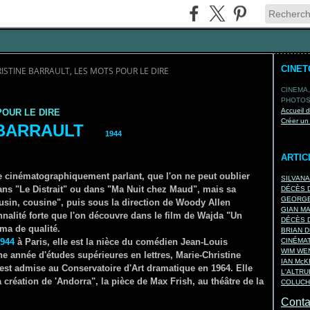
CINE
ISTINE BARRAULT, LES MOTS POUR LE DIRE
CINEMA,
PHOTOS,
Accueil 
POUR LE DIRE
Créer un
 BARRAULT
1944
ARTIC
e cinématographiquement parlant, que l'on ne peut oublier
SILVAN
dans "Le Distrait" ou dans "Ma Nuit chez Maud", mais sa
DÉCÈS D
GEORGE
ousin, cousine", puis sous la direction de Woody Allen
GIAN M
alité forte que l'on découvre dans le film de Wajda "Un
DÉCÈS D
ma de qualité.
BRIAN D
1944
à Paris, elle est la nièce du comédien Jean-Louis
CINÉMA
WIM WEN
e année d'études supérieures en lettres, Marie-Christine
IAN Mc
est admise au Conservatoire d'Art dramatique en 1964. Elle
L'ALTRU
 création de 'Andorra", la pièce de Max Frish, au théâtre de la
COLUCH
Contac