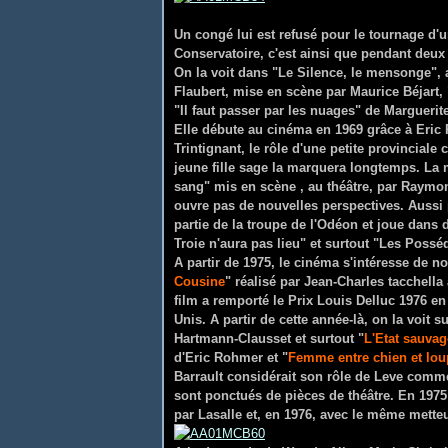
Un congé lui est refusé pour le tournage d'u
Conservatoire, c'est ainsi que pendant deux
On la voit dans "Le Silence, le mensonge", 
Flaubert, mise en scène par Maurice Béjart, 
"Il faut passer par les nuages" de Marguerit
Elle débute au cinéma en 1969 grâce à Eric 
Trintignant, le rôle d'une petite provinciale
jeune fille sage la marquera longtemps. La m
sang" mis en scène , au théâtre, par Raymo
ouvre pas de nouvelles perspectives. Aussi pe
partie de la troupe de l'Odéon et joue dans
Troie n'aura pas lieu" et surtout "Les Possé
A partir de 1975, le cinéma s'intéresse de no
Cousine
" réalisé par Jean-Charles tacchell
film a remporté le Prix Louis Delluc 1976 
Unis. A partir de cette année-là, on la voit
Hartmann-Clausset et surtout "
L'Etat sauvag
d'Eric Rohmer et "
Femme entre chien et lou
Barrault considérait son rôle de Leve comm
sont ponctués de pièces de théâtre. En 1975
par Lasalle et, en 1976, avec le même metteu