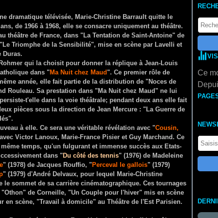
RECH
ne dramatique télévisée, Marie-Christine Barrault quitte le
 ans, de 1966 à 1968, elle se consacre uniquement au théâtre.
au théâtre de France, dans "La Tentation de Saint-Antoine" de
"Le Triomphe de la Sensibilité", mise en scène par Lavelli et
e Duras.
VI
Rohmer qui la choisit pour donner la réplique à Jean-Louis
 catholique dans "
Ma Nuit chez Maud
". Ce premier rôle de
Ce mo
ême année, elle fait partie de la distribution de "Noces de
Depui
nd Rouleau. Sa prestation dans "Ma Nuit chez Maud" ne lui
PAGE
rsiste-t'elle dans la voie théâtrale; pendant deux ans elle fait
 deux pièces sous la direction de Jean Mercure : "La Guerre de
dés".
NEWS
uveau à elle. Ce sera une véritable révélation avec "
Cousin,
a avec Victor Lanoux, Marie-France Pisier et Guy Marchand. Ce
en même temps, qu'un fulgurant et immense succès aux Etats-
 successivement dans "
Du côté des tennis
" (1976) de Madeleine
e
" (1978) de Jacques Rouffio, "
Perceval le gallois
" (1979)
p
" (1979) d'André Delvaux, pour lequel Marie-Christine
e le sommet de sa carrière cinématographique
. Ces tournages
 "Othon" de Corneille, "Un Couple pour l'hiver" mis en scène
DERN
r en scène, "Travail à domicile"
au Théâtre de l'Est Parisien.