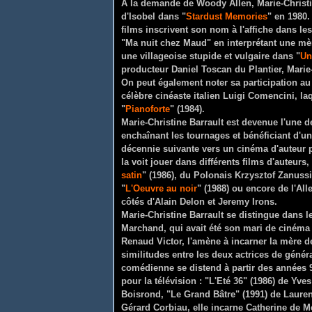
A la demande de Woody Allen, Marie-Christine
d'Isobel dans "
Stardust Memories
" en 1980.
films
inscrivent
son nom à l'affiche dans lesq
"Ma nuit chez Maud" en interprétant une mè
une villageoise stupide et vulgaire dans "
Un
producteur Daniel Toscan du Plantier, Marie-
On peut également noter sa participation au 
célèbre cinéaste italien Luigi Comencini, la
"
Pianoforte
" (1984).
Marie-Christine Barrault est devenue l'une 
enchaînant les tournages et bénéficiant d'un
décennie suivante vers un cinéma d'auteur pl
la voit jouer dans différents films d'auteurs
satin
" (1986), du Polonais Krzysztof Zanussi
"
L'Oeuvre au noir
" (1988) ou encore de l'Al
côtés d'Alain Delon et Jeremy Irons.
Marie-Christine Barrault se distingue dans le
Marchand, qui avait été son mari de cinéma
Renaud Victor, l'amène à incarner la mère 
similitudes entre les deux actrices de généra
comédienne se distend à partir des années 9
pour la télévision : "L'Eté 36" (1986) de Yv
Boisrond, "Le Grand Bâtre" (1991) de Lauren
Gérard Corbiau, elle incarne Catherine de M