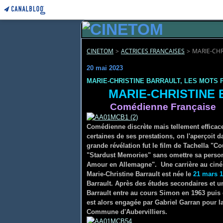
CINETOM
>
ACTRICES FRANCAISES
>
MARIE-CHR
20 mai 2023
MARIE-CHRISTINE BARRAULT, LES MOTS 
MARIE-CHRISTINE
Comédienne Française
Comédienne discrète mais tellement efficac
certaines de ses prestations, on l'aperçoit 
grande révélation fut le film de Tachella "C
"Stardust Memories" sans omettre sa personn
Amour en Allemagne". Une carrière au ciné
Marie-Christine Barrault est née le
2
1 mars 
Barrault. Après des études secondaires et un
Barrault entre au cours Simon en 1963 puis 
est alors engagée par Gabriel Garran pour la
Commune d'Aubervilliers.