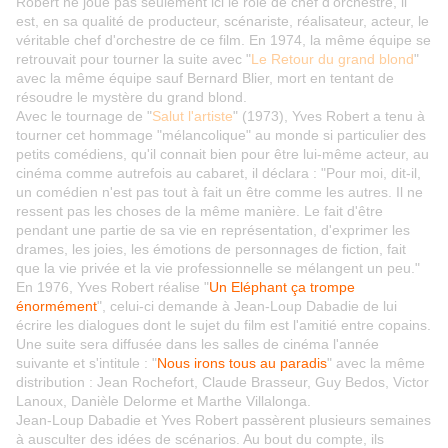
Robert ne joue pas seulement ici le rôle de chef d'orchestre, il
est, en sa qualité de producteur, scénariste, réalisateur, acteur, le
véritable chef d'orchestre de ce film. En 1974, la même équipe se
retrouvait pour tourner la suite avec "
Le Retour du grand blond
"
avec la même équipe sauf Bernard Blier, mort en tentant de
résoudre le mystère du grand blond.
Avec le tournage de "
Salut l'artiste
" (1973), Yves Robert a tenu à
tourner cet hommage "mélancolique" au monde si particulier des
petits comédiens, qu'il connait bien pour être lui-même acteur, au
cinéma comme autrefois au cabaret, il déclara : "Pour moi, dit-il,
un comédien n'est pas tout à fait un être comme les autres. Il ne
ressent pas les choses de la même manière. Le fait d'être
pendant une partie de sa vie en représentation, d'exprimer les
drames, les joies, les émotions de personnages de fiction, fait
que la vie privée et la vie professionnelle se mélangent un peu."
En 1976, Yves Robert réalise "
Un Eléphant ça trompe
énormément
", celui-ci demande à Jean-Loup Dabadie de lui
écrire les dialogues dont le sujet du film est l'amitié entre copains.
Une suite sera diffusée dans les salles de cinéma l'année
suivante et s'intitule : "
Nous irons tous au paradis
" avec la même
distribution : Jean Rochefort, Claude Brasseur, Guy Bedos, Victor
Lanoux, Danièle Delorme et Marthe Villalonga.
Jean-Loup Dabadie et Yves Robert passèrent plusieurs semaines
à ausculter des idées de scénarios. Au bout du compte, ils