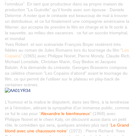
l'omnibus". En tant que producteur dans sa propre maison de
production "La Guéville" qu'il fonde avec son épouse : Daniele
Delorme. A noter que le cinéaste eut beaucoup de mal à trouver
un distributeur, et ce fut finalement une compagnie américaine la
Warner, qui accepta de prendre le film en charge et le fit sortir à
la sauvette, au milieu des vacances : ce fut un succès triomphal,
et mondial.
Yves Robert et son scénariste François Boyer restèrent très
fidèles au roman de Jules Romains lors du tournage du film "
Les
Copains
" (1965) avec Philippe Noiret, Pierre Mondy, Claude Rich,
Michael Lonsdale, Christian Marin, Guy Bedos et Jacques
Balutin. A la demande du cinéaste, Georges Brassens composa
sa célèbre chanson "Les Copains d'abord" avant le tournage du
film, ce qui permit de l'utiliser sur le plateau en play-back de
certaines scènes.
L'humour et la malice le disputent, dans ses films, à la tendresse
et à l'émotion, attirant la sympathie d'un immense public, comme
ce fut le cas pour "
Alexandre le bienheureux
" (1968) avec
Philippe Noiret et le chien Kaly, on découvrit aussi dans un petit
rôle, le comédien qui sera, quelques années plus tard "
Le Grand
blond avec une chaussure noire
" (1972) : Pierre Richard. Yves