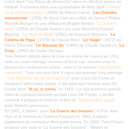
Lucot dans "Les Dieux du dimanche" dans le rôle d'un joueur de
football. Il tournera dans une quarantaine de films dont "
Juliette
ou la clef des songes
" (1950) de Marcel Carné, "
Les Grandes
manoeuvres
" (1955) de René Clair aux côtés de Gérard Philipe,
Michèle Morgan et une débutante Brigitte Bardot, "
La Jument
verte
" (1959) de Claude Autant-Lara avec Bourvil et Francis
Blanche, "
La Mort de Belle
" (1961) de Edouard Molinaro, "
Le
Cinéma de Papa
" (1970) de Claude Berri, "
Le Viager
"
(1972) de
Pierre Tchernia, "
Un Mauvais fils
" (1980) de Claude Sautet ou "
La
Crise
" (1992) de Coline Serreau.
Yves Robert débute dans la mise en scène de cinéma en 1951
avec un court-métrage, comme ce fut le cas, souvent pour la
plupart des metteurs en scène...celui-ci se nomme "
Les Bonnes
manières
". Trois ans plus tard, il signe son premier long métrage
: "
Les Hommes ne pensent qu'à ça
" avec Louis De Funès et
Jacques Fabbri entre autres. C'est ainsi qu'il récidive avec De
Funès dans "
Ni vu, ni connu
" en 1958, l'un des premiers grands
rôles du comique naissant qu'était Louis De Funès. L'année
suivante il prépare la mise en scène de "
Signé Arsène Lupin
"
avec Robert Lamoureux.
En 1961, il obtient, pour "
La Guerre des boutons
", le Prix Jean
Vigo et la Victoire du Cinéma Français en 1962, il réalise
également de nombreux films publicitaires. En 1963, Yves Robert
propose une suite à "La Guerre des boutons", "Bébert et