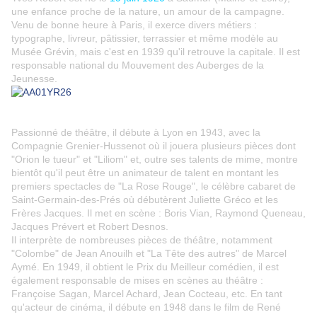
une enfance proche de la nature, un amour de la campagne.
Venu de bonne heure à Paris, il exerce divers métiers :
typographe, livreur, pâtissier, terrassier et même modèle au
Musée Grévin, mais c'est en 1939 qu'il retrouve la capitale. Il est
responsable national du Mouvement des Auberges de la
Jeunesse.
Passionné de théâtre, il débute à Lyon en 1943, avec la
Compagnie Grenier-Hussenot où il jouera plusieurs pièces dont
"Orion le tueur" et "Liliom" et, outre ses talents de mime, montre
bientôt qu'il peut être un animateur de talent en montant les
premiers spectacles de "La Rose Rouge", le célèbre cabaret de
Saint-Germain-des-Prés où débutèrent Juliette Gréco et les
Frères Jacques. Il met en scène : Boris Vian, Raymond Queneau,
Jacques Prévert et Robert Desnos.
Il interprète de nombreuses pièces de théâtre, notamment
"Colombe" de Jean Anouilh et "La Tête des autres" de Marcel
Aymé. En 1949, il obtient le Prix du Meilleur comédien, il est
également responsable de mises en scènes au théâtre :
Françoise Sagan, Marcel Achard, Jean Cocteau, etc. En tant
qu'acteur de cinéma, il débute en 1948 dans le film de René