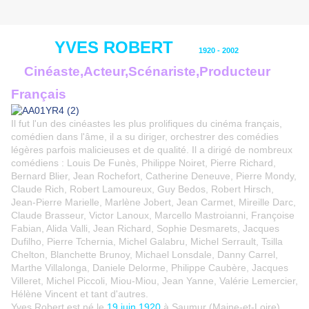
YVES ROBERT
1920 - 2002
Cinéaste,Acteur,Scénariste,Producteur
Français
Il fut l'un des cinéastes les plus prolifiques du cinéma français,
comédien dans l'âme, il a su diriger, orchestrer des comédies
légères parfois malicieuses et de qualité. Il a dirigé de nombreux
comédiens : Louis De Funès, Philippe Noiret, Pierre Richard,
Bernard Blier, Jean Rochefort, Catherine Deneuve, Pierre Mondy,
Claude Rich, Robert Lamoureux, Guy Bedos, Robert Hirsch,
Jean-Pierre Marielle, Marlène Jobert, Jean Carmet, Mireille Darc,
Claude Brasseur, Victor Lanoux, Marcello Mastroianni, Françoise
Fabian, Alida Valli, Jean Richard, Sophie Desmarets, Jacques
Dufilho, Pierre Tchernia, Michel Galabru, Michel Serrault, Tsilla
Chelton, Blanchette Brunoy, Michael Lonsdale, Danny Carrel,
Marthe Villalonga, Daniele Delorme, Philippe Caubère, Jacques
Villeret, Michel Piccoli, Miou-Miou, Jean Yanne, Valérie Lemercier,
Hélène Vincent et tant d'autres.
Yves Robert est né le
19 juin 1920
à Saumur (Maine-et-Loire),