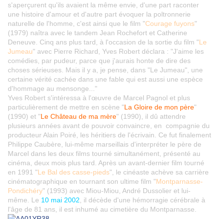
s'aperçurent qu'ils avaient la même envie, d'une part raconter
une histoire d'amour et d'autre part évoquer la poltronnerie
naturelle de l'homme, c'est ainsi que le film "
Courage fuyons
"
(1979) naîtra avec le tandem Jean Rochefort et Catherine
Deneuve. Cinq ans plus tard, à l'occasion de la sortie du film "
Le
Jumeau
" avec Pierre Richard, Yves Robert déclara : "J'aime les
comédies, par pudeur, parce que j'aurais honte de dire des
choses sérieuses. Mais il y a, je pense, dans "Le Jumeau", une
certaine vérité cachée dans une fable qui est aussi une espèce
d'hommage au mensonge..."
Yves Robert s'intéressa à l'œuvre de Marcel Pagnol et plus
particulièrement de mettre en scène "
La Gloire de mon père
"
(1990) et "
Le Château de ma mère
" (1990), il dû attendre
plusieurs années avant de pouvoir convaincre, en compagnie du
producteur Alain Poiré, les héritiers de l'écrivain. Ce fut finalement
Philippe Caubère, lui-même marseillais d'interpréter le père de
Marcel dans les deux films tourné simultanément, présenté au
cinéma, deux mois plus tard. Après un avant-dernier film tourné
en 1991 "
Le Bal des casse-pieds
", le cinéaste achève sa carrière
cinématographique en tournant son ultime film "
Montparnasse-
Pondichéry
" (1993) avec Miou-Miou, André Dussolier et lui-
même. Le
10 mai 2002
, il décède d'une hémorragie cérébrale à
l'âge de 81 ans, il est inhumé au cimetière du Montparnasse.