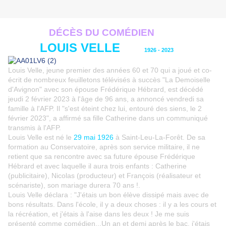
DÉCÈS DU COM
ÉDIEN
LOUIS VELLE
1926 - 2023
Louis Velle, jeune premier des années 60 et 70 qui a joué et co-
écrit de nombreux feuilletons télévisés à succès "La Demoiselle
d'Avignon" avec son épouse Frédérique Hébrard, est décédé
jeudi 2 février 2023 à l'âge de 96 ans, a annoncé vendredi sa
famille à l'AFP. Il "s'est éteint chez lui, entouré des siens, le 2
février 2023", a affirmé sa fille Catherine dans un communiqué
transmis à l'AFP.
Louis Velle est né le
29 mai 1926
à Saint-Leu-La-Forêt. De sa
formation au Conservatoire, après son service militaire, il ne
retient que sa rencontre avec sa future épouse Frédérique
Hébrard et avec laquelle il aura trois enfants : Catherine
(publicitaire), Nicolas (producteur) et François (réalisateur et
scénariste), son mariage durera 70 ans !.
Louis Velle déclara : "J'étais un bon élève dissipé mais avec de
bons résultats. Dans l'école, il y a deux choses : il y a les cours et
la récréation, et j'étais à l'aise dans les deux ! Je me suis
présenté comme comédien...Un an et demi après le bac, j'étais