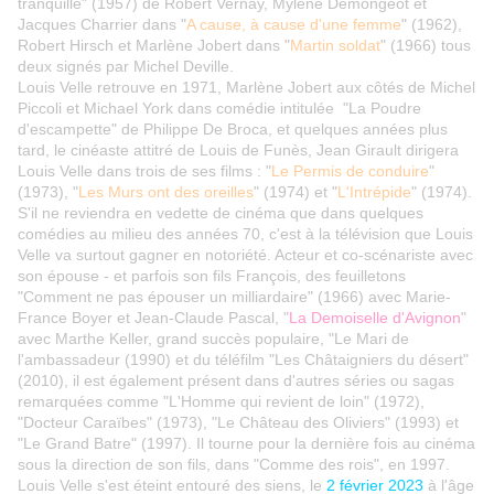
tranquille" (1957) de Robert Vernay, Mylène Demongeot et
Jacques Charrier dans "
A cause, à cause d'une femme
" (1962),
Robert Hirsch et Marlène Jobert dans "
Martin soldat
" (1966) tous
deux signés par Michel Deville.
Louis Velle retrouve en 1971, Marlène Jobert aux côtés de Michel
Piccoli et Michael York dans comédie intitulée "La Poudre
d'escampette" de Philippe De Broca, et quelques années plus
tard, le cinéaste attitré de Louis de Funès, Jean Girault dirigera
Louis Velle dans trois de ses films : "
Le Permis de conduire
"
(1973), "
Les Murs ont des oreilles
" (1974) et "
L'Intrépide
" (1974).
S'il ne reviendra en vedette de cinéma que dans quelques
comédies au milieu des années 70, c'est à la télévision que Louis
Velle va surtout gagner en notoriété. Acteur et co-scénariste avec
son épouse - et parfois son fils François, des feuilletons
"Comment ne pas épouser un milliardaire" (1966) avec Marie-
France Boyer et Jean-Claude Pascal, "
La Demoiselle d'Avignon
"
avec Marthe Keller, grand succès populaire, "Le Mari de
l'ambassadeur (1990) et du téléfilm "Les Châtaigniers du désert"
(2010), il est également présent dans d'autres séries ou sagas
remarquées comme "L'Homme qui revient de loin" (1972),
"Docteur Caraïbes" (1973), "Le Château des Oliviers" (1993) et
"Le Grand Batre" (1997). Il tourne pour la dernière fois au cinéma
sous la direction de son fils, dans "Comme des rois", en 1997.
Louis Velle s'est éteint entouré des siens, le
2 février 2023
à l'âge