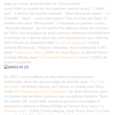
déjà sur scène, avant de faire le Conservatoire."
Louis Velle se produit sur les planches comme acteur "L'Habit
vert", "L'Amour des quatre colonels", "Mon Père avait raison", "La
Crécelle", "Nina"... mais aussi auteur "A la monnaie du Pape" et
metteur en scène "Mousseline". Il compose un premier roman,
"Ma petite femme", qui lui vaut le Prix Alphone-Allais de l'humour
en 1953. Son physique de jeune premier intéresse naturellement
le cinéma, où il débute dans des rôles secondaires aux côtés de
Henri Genès et Jeannette Batti "
L'oeil en coulisses
" (1954)
d'André Berthomieu, Maurice Chevalier, dont il interprète le fils
dans "
J'avais sept filles"
(1955) de Jean Boyer, ou Michel Simon
et Gaby Morlay dans "
L'Impossible Monsieur Pipelet
" (1955) de
André Hunebelle.
En 1957, il est à l'affiche de deux films à quelques jours
d'intervalle, dans des personnages de premier plan : "
Le Coin
tranquille
" de Robert Vernay, où il forme un couple avec Dany
Robin et "
L'Inspecteur aime la bagarre
" de Jean Devaivre, dans
un double rôle de frères jumeaux aux caractères distincts. Dans
les années 50, Louis Velle enchaîne plusieurs tournages et
donnent la réplique à Gérard Philipe et Gérard Oury dans "
La
Meilleure part
" (1956) d'Yves Allégret, Dany Robin dans "Le Coin