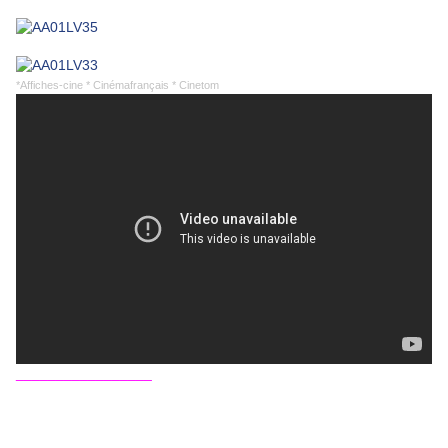
*Affiches-cine * Cinémafrançais * Cinetom
_________________