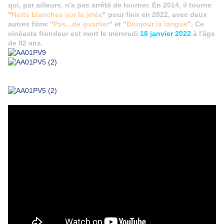
qui, par ailleurs, n'a pas arrêté de tourner. En 2014, il tourne
"
Nuits blanches sur la jetée
" pour finir en 2022, avec deux
autres films "
Pas...de quartier
" et "
Bonjour la langue
". Ce
cinéaste frondeur est mort le mercredi
18 janvier 2022
à l'âge
de 92 ans.