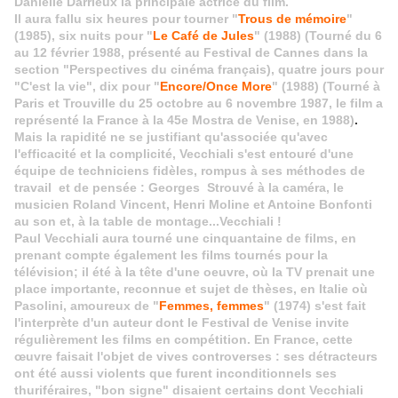
Danielle Darrieux la principale actrice du film.
Il aura fallu six heures pour tourner "
Trous de mémoire
"
(1985), six nuits pour "
Le Café de Jules
" (1988) (Tourné du 6
au 12 février 1988, présenté au Festival de Cannes dans la
section "Perspectives du cinéma français), quatre jours pour
"C'est la vie", dix pour "
Encore/Once More
" (1988) (Tourné à
Paris et Trouville du 25 octobre au 6 novembre 1987, le film a
représenté la France à la 45e Mostra de Venise, en 1988)
.
Mais la rapidité ne se justifiant qu'associée qu'avec
l'efficacité et la complicité, Vecchiali s'est entouré d'une
équipe de techniciens fidèles, rompus à ses méthodes de
travail et de pensée : Georges Strouvé à la caméra, le
musicien Roland Vincent, Henri Moline et Antoine Bonfonti
au son et, à la table de montage...Vecchiali !
Paul Vecchiali aura tourné une cinquantaine de films, en
prenant compte également les films tournés pour la
télévision; il été à la tête d'une oeuvre, où la TV prenait une
place importante, reconnue et sujet de thèses, en Italie où
Pasolini, amoureux de "
Femmes, femmes
" (1974) s'est fait
l'interprète d'un auteur dont le Festival de Venise invite
régulièrement les films en compétition. En France, cette
œuvre
faisait l'objet de vives controverses : ses détracteurs
ont été aussi violents que furent inconditionnels ses
thuriféraires, "bon signe" disaient certains dont Vecchiali