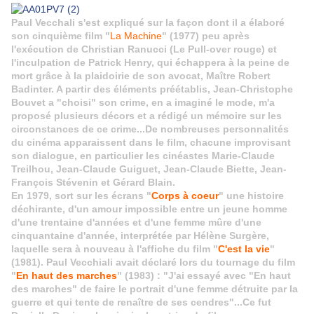
Paul Vecchali s'est expliqué sur la façon dont il a élaboré
son cinquième film "
La Machine
" (1977) peu après
l'exécution de Christian Ranucci (Le Pull-over rouge) et
l'inculpation de Patrick Henry, qui échappera à la peine de
mort grâce à la plaidoirie de son avocat, Maître Robert
Badinter. A partir des éléments
préétablis
, Jean-Christophe
Bouvet a "choisi" son crime, en a imaginé le mode, m'a
proposé plusieurs décors et a rédigé un mémoire sur les
circonstances de ce crime...De nombreuses personnalités
du cinéma apparaissent dans le film, chacune improvisant
son dialogue, en particulier les cinéastes Marie-Claude
Treilhou, Jean-Claude Guiguet, Jean-Claude Biette, Jean-
François Stévenin et Gérard Blain.
En 1979, sort sur les écrans "
Corps à coeur
" une histoire
déchirante, d'un amour impossible entre un jeune homme
d'une trentaine d'années et d'une femme mûre d'une
cinquantaine d'année, interprétée par Hélène Surgère,
laquelle sera à nouveau à l'affiche du film "
C'est la vie
"
(1981). Paul Vecchiali avait déclaré lors du tournage du film
"
En haut des marches
" (1983) : "J'ai essayé avec "
En haut
des marches
" de faire le portrait d'une femme détruite par la
guerre et qui tente de renaître de ses cendres"...Ce fut