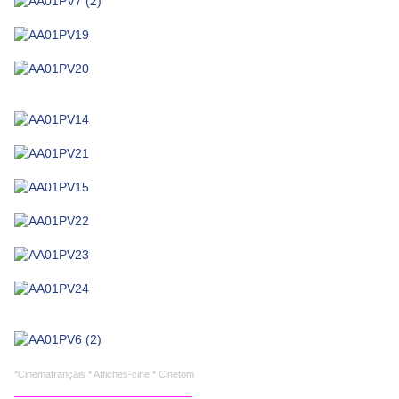
*Cinemafrançais * Affiches-cine * Cinetom
_________________________