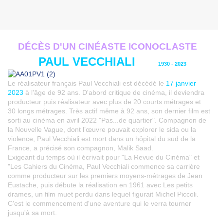
DÉCÈS D'UN CIN
ÉASTE
ICONOCLASTE
PAUL VECCHIALI
1930 - 2023
Le réalisateur français Paul Vecchiali est décédé le
17 janvier
2023
à l'âge de 92 ans. D'abord critique de cinéma, il deviendra
producteur puis réalisateur avec plus de 20 courts métrages et
30 longs métrages. Très actif même à 92 ans, son dernier film est
sorti au cinéma en avril 2022 "Pas...de quartier". Compagnon de
la Nouvelle Vague, dont l’œuvre pouvait explorer le sida ou la
violence, Paul Vecchiali est mort dans un hôpital du sud de la
France, a précisé son compagnon, Malik Saad.
Exigeant du temps où il écrivait pour "La Revue du Cinéma" et
"Les Cahiers du Cinéma, Paul Vecchiali commence sa carrière
comme producteur sur les premiers moyens-métrages de Jean
Eustache, puis débute la réalisation en 1961 avec Les petits
drames, un film muet perdu dans lequel figurait Michel Piccoli.
C'est le commencement d'une aventure qui le verra tourner
jusqu'à sa mort.