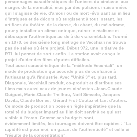
personnages
caractéristiques
de l'univers du cinéaste, aux
marges de la normalité, mus par des pulsions irraisonnées -
qu'il s'agisse de vie, d'amour ou de mort -évoluant au milieu
d'intrigues et de décors où surgissent à tout instant, les
artifices du théâtre, de la danse, du chant, du mélodrame,
pour y installer un climat onirique, ruiner le réalisme et
débusquer l'authentique au-delà du vraisemblable. Tourné
en 1970, ce deuxième long métrage de Vecchiali ne trouva
pas de salles où être projeté. Début 972, une initiative de
RTL lui permet de sortir enfin. La station avait conçu le
projet d'aider des films réputés difficiles.
Tout aussi caractéristique de la "méthode Vecchiali", un
mode de production qui accorde plus de confiance à
l'artisanat qu'à l'industrie. Avec "Unité 3" et, plus tard,
Diagonale, Vecchiali produit, co-produit et distribue ses
films mais aussi ceux de jeunes cinéastes -Jean-Claude
Guiguet, Marie-Claude Treilhou, Noël Simsolo, Jacques
Davila, Claude Bories, Gérard Frot-Coutaz et tant d'autres.
Ce mode de production pose en règle impérative que la
totalité du budget imparti au film doit servir à ce qui est
visible à l'écran. Comme ces budgets sont,
évidemment limités, les tournages doivent être rapides : "La
rapidité est pour moi, un garant de l'authenticité" et celle-ci
"résulte de la concentration".