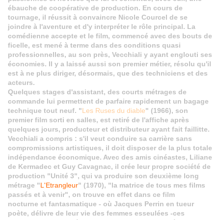
ébauche de coopérative de production. En cours de
tournage, il réussit à convaincre Nicole Courcel de se
joindre à l'aventure et d'y interpréter le rôle principal. La
comédienne accepte et le film, commencé avec des bouts de
ficelle, est mené à terme dans des conditions quasi
professionnelles, au son près, Vecchiali y ayant englouti ses
économies. Il y a laissé aussi son premier métier, résolu qu'il
est à ne plus diriger, désormais, que des techniciens et des
acteurs.
Quelques stages d'assistant, des courts métrages de
commande lui permettent de parfaire rapidement un bagage
technique
tout neuf. "
Les Ruses du diable
" (1966), son
premier film sorti en salles, est retiré de l'affiche après
quelques jours, producteur et distributeur ayant fait faillitte.
Vecchiali a compris : s'il veut conduire sa carrière sans
compromissions artistiques, il doit disposer de la plus totale
indépendance économique. Avec des amis cinéastes, Liliane
de Kermadec et Guy Cavagnac, il crée leur propre société de
production "Unité 3", qui va produire son deuxième long
métrage "
L'Etrangleur
" (1970), "la matrice de tous mes films
passés et à venir", on trouve en effet dans ce film
nocturne
et fantasmatique - où Jacques Perrin en tueur
poète, délivre de leur vie des femmes esseulées -ces