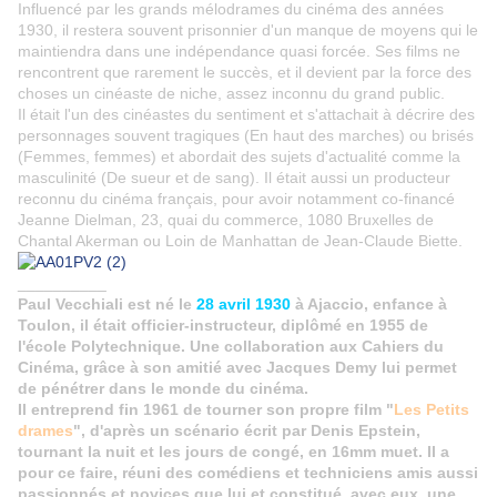
Influencé par les grands mélodrames du cinéma des années
1930, il restera souvent prisonnier d'un manque de moyens qui le
maintiendra dans une indépendance quasi forcée. Ses films ne
rencontrent que rarement le succès, et il devient par la force des
choses un cinéaste de niche, assez inconnu du grand public.
Il était l'un des cinéastes du sentiment et s'attachait à décrire des
personnages souvent tragiques (En haut des marches) ou brisés
(Femmes, femmes) et abordait des sujets d'actualité comme la
masculinité (De sueur et de sang). Il était aussi un producteur
reconnu du cinéma français, pour avoir notamment co-financé
Jeanne Dielman, 23, quai du commerce, 1080 Bruxelles de
Chantal Akerman ou Loin de Manhattan de Jean-Claude Biette.
__________
Paul Vecchiali est né le
28 avril 1930
à Ajaccio, enfance à
Toulon,
il était officier-instructeur, diplômé en 1955 de
l'école Polytechnique. Une collaboration aux Cahiers du
Cinéma, grâce à son
amitié
avec Jacques Demy lui permet
de pénétrer dans le monde du cinéma.
Il entreprend fin 1961 de tourner son propre film "
Les Petits
drames
", d'après un scénario écrit par Denis Epstein,
tournant la nuit et les jours de congé, en 16mm muet. Il a
pour ce faire, réuni des comédiens et techniciens amis aussi
passionnés et novices que lui et constitué, avec eux, une