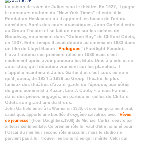
La raison de vivre de Julius sera le théâtre. En 1927, il gagne
le concours oratoire du "New York Times" et entre à la
Fondation Heckscher où il apprend les bases de l'art du
comédien. Après des cours dramatiques, John Garfield entre
au Group Theatre et se fait un nom sur les scènes de
Broadway, notamment dans "Golden Boy" de Clifford Odets,
en 1937. Entre-temps il avait débuté au cinéma en 1933 dans
un film de Lloyd Bacon "
Prologues
" (Footlight Parade).
Il avait obtenu ses premiers rôles en 1930 mais c'est
seulement après avoir parcouru les Etats-Unis à pieds et en
auto-stop, qu'il débutera vraiment sur les planches. Il
s'appelle maintenant Julius Garfield et c'est sous ce nom
qu'il jouera, de 1934 à 1938 au Group Theatre, le plus
fameux des théâtres d'avant-garde de l'époque, aux côtés
de gens comme Elia Kazan, Lee J. Cobb, Frances Farmer,
dans des pièces engagés, en particulier celles de Clifford
Odets son grand ami du Bronx.
John Garfield entre à la Warner en 1938, et son tempérament brut,
caustique, apporte une bouffée d'oxygène salvatrice avec "
Rêves
de jeunesse
" (Four Daughters,1938) de Michael Curtiz, oeuvre par
ailleurs sentimentale. Ce premier rôle lui vaut d'être nominé pour
l'Oscar du meilleur second rôle masculin, mais le studio ne
parvient pas à lui trouver les bons rôles qu'il mérite. Celui qui