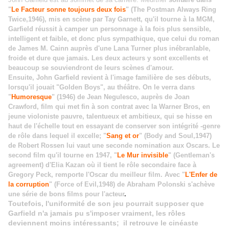
"
Le Facteur sonne toujours deux fois
" (The Postman Always Ring
Twice,1946), mis en scène par Tay Garnett, qu'il tourne à la MGM,
Garfield réussit à camper un personnage à la fois plus sensible,
intelligent et faible, et donc plus sympathique, que celui du roman
de James M. Cainn auprès d'une Lana Turner plus inébranlable,
froide et dure que jamais. Les deux acteurs y sont excellents et
beaucoup se souviendront de leurs scènes d'amour.
Ensuite, John Garfield revient à l'image familière de ses débuts,
lorsqu'il jouait "Golden Boys", au théâtre. On le verra dans
"
Humoresque
" (1946) de Jean Negulesco, auprès de Joan
Crawford, film qui met fin à son contrat avec la Warner Bros, en
jeune violoniste pauvre, talentueux et ambitieux, qui se hisse en
haut de l'échelle tout en essayant de conserver son intégrité -genre
de rôle dans lequel il excelle; "
Sang et or
" (Body and Soul,1947)
de Robert Rossen lui vaut une seconde nomination aux Oscars. Le
second film qu'il tourne en 1947, "
Le Mur invisible
" (Gentleman's
agreement) d'Elia Kazan où il tient le rôle secondaire face à
Gregory Peck, remporte l'Oscar du meilleur film. Avec "
L'Enfer de
la corruption
" (Force of Evil,1948) de Abraham Polonski s'achève
une série de bons films pour l'acteur
.
Toutefois, l'uniformité de son jeu pourrait supposer que
Garfield n'a jamais pu s'imposer vraiment, les rôles
deviennent moins intéressants; il retrouve le cinéaste