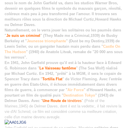
sous le nom de John Garfield va, dans les studios Warner Bros,
devenir en quelques films le symbole du mauvais garçon, révolté,
coléreux mais peu à peu transformé par l'amour. Il trouvera ses
meilleurs rôles sous la direction de Michael Curtiz,Howard Hawks
ou Delmer Daves.
Naturellement, on le verra jouer les solitaires ou les paumés dans
"
Je suis un criminel
" (They Made me a Criminal,1939) de Busby
Berkeley et "
Jeunesse triomphante
" (Dust be my Destiny,1939) de
Lewis Seiler, ou un gangster hautain mais perdu dans "
Castle On
The Hudson
" (1940) de Anatole Litvak, remake de "20 000 ans sous
les verrous".
En 1941, John Garfield prouve qu'il est à la hauteur face à Edward
G. Robinson dans "
Le Vaisseau fantôme
" (The Sea Wolf) réalisé
par Michael Curtiz. En 1942, "prêté" à la MGM, il sera le copain de
Spencer Tracy dans "
Tortilla Flat
" de Victor Fleming. Avec l'entrée
en guerre des Etats-Unis, il échoue immédiatement dans divers
films de guerre, à commencer par "
Air Force
" d'Howard Hawks, et
pourtant un film de qualité puis "
Destination Tokyo
" (1943) de
Delmer Daves. Avec "
Une Route de
ténèbres
" (Pride of the
Marines,1945) de Delmer Daves, dont il est la vedette;, il fait revivre la
vie d'Al Schmid, ce film est considéré comme sa meilleure création,
celle d'un marine devenu aveugle.
John Garfield est au sommet de sa carrière. Meurtrier
solitaire dans