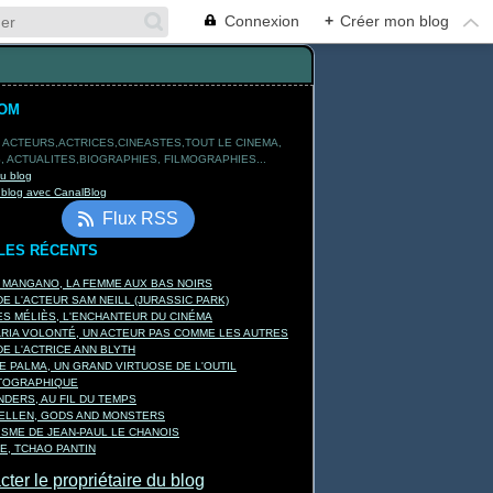
Connexion
+
Créer mon blog
TOM
 ACTEURS,ACTRICES,CINEASTES,TOUT LE CINEMA,
 ACTUALITES,BIOGRAPHIES, FILMOGRAPHIES...
du blog
 blog avec CanalBlog
Flux RSS
LES RÉCENTS
A MANGANO, LA FEMME AUX BAS NOIRS
E L'ACTEUR SAM NEILL (JURASSIC PARK)
S MÉLIÈS, L'ENCHANTEUR DU CINÉMA
ARIA VOLONTÉ, UN ACTEUR PAS COMME LES AUTRES
E L'ACTRICE ANN BLYTH
E PALMA, UN GRAND VIRTUOSE DE L'OUTIL
TOGRAPHIQUE
DERS, AU FIL DU TEMPS
KELLEN, GODS AND MONSTERS
ISME DE JEAN-PAUL LE CHANOIS
E, TCHAO PANTIN
ter le propriétaire du blog