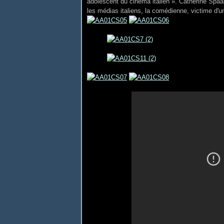
adolescent du cinéma italien ». Catherine Spaa
les médias italiens, la comédienne, victime d'