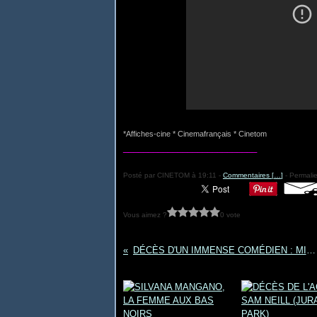
*Affiches-cine * Cinemafrançais * Cinetom
___________________________
Posté par CINETOM à 19:11 -
Commentaires [
…
]
- Permalie
Vous aimez ?
0 vote
DÉCÈS D'UN IMMENSE COMÉDIEN : MICHEL BOUQUET
Vous aimerez aussi :