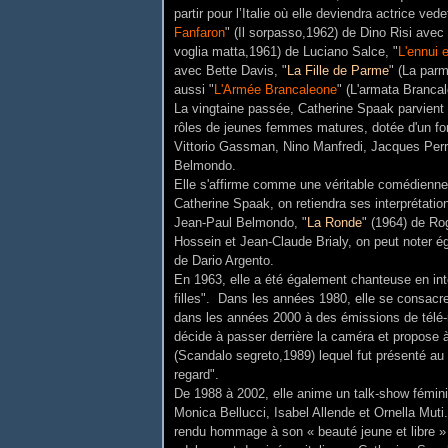
partir pour l’Italie où elle deviendra actrice ve
Fanfaron
" (
Il sorpasso,1962) de Dino Risi avec 
voglia matta,1961) de Luciano Salce, "
L'ennui e
avec Bette Davis, "
La Fille de Parme
" (La par
aussi "
L'Armée Brancaleone
" (
L'armata Brancal
La vingtaine passée, Catherine Spaak parvient
rôles de jeunes femmes matures, dotée d'un for
Vittorio Gassman, Nino Manfredi, Jacques Perr
Belmondo.
Elle s'affirme comme une véritable comédienne,
Catherine Spaak, on retiendra ses interprétatio
Jean-Paul Belmondo, "
La Ronde
" (1964) de Ro
Hossein et Jean-Claude Brialy, on peut noter é
de
Dario Argento.
En 1963, elle a été également chanteuse en int
filles". Dans les années 1980, elle se consacre 
dans les années 2000 à des émissions de télé-r
décide à passer derrière la caméra et propose à
(
Scandalo segreto,1989) lequel fut présenté au
regard"
.
De 1988 à 2002, elle anime un talk-show féminin
Monica Bellucci, Isabel Allende et Ornella Muti.
rendu hommage à son « beauté jeune et libre » t