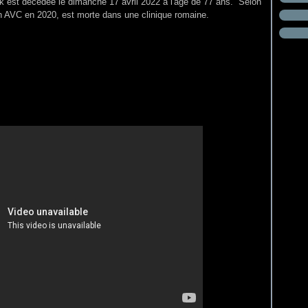
k est décédée le dimanche 17 avril 2022 à l'âge de 77 ans.
Selon
un AVC en 2020, est morte dans une clinique romaine.