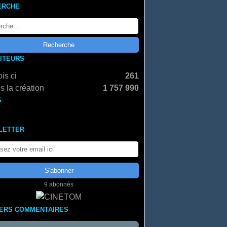
ERCHE
SITEURS
is ci
261
s la création
1 757 990
S
LETTER
9 abonnés
IERS COMMENTAIRES