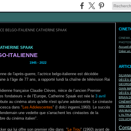
CINE
ICE BELGO-ITALIENNE CATHERINE SPAAK
CINEMA,
PHOTOS,
Accueil 
CATHERINE SPAAK
Créer un
O-ITALIENNE
SPAAK
1945 - 2022
ARTIC
enne de l'après-guerre, l’actrice belgo-italienne est décédée
SILVAN
ine à l’âge de 77 ans, a rapporté lundi la chaîne de télévision Rai
DÉCÈS D
GEORGE
GIAN M
édienne française Claudie Clèves, nièce de l’ancien Premier
DÉCÈS D
res fondateurs » de l’Europe, Catherine Spaak est née le
3 avril
BRIAN D
bute au cinéma alors qu'elle n'est qu'une adolescente. Le cinéaste
CINÉMA
WIM WEN
ancesca dans "
Les Adolescentes
" (
I dolci inganni,1960). Le succès
IAN Mc
 lendemain une vedette que s'arrachent les cinéastes de la
L'ALTRU
bre du cinéma italien".
COLUCH
Contac
er qui lui offre son premier rôle dans "
Le Trou
" (1960) avant de