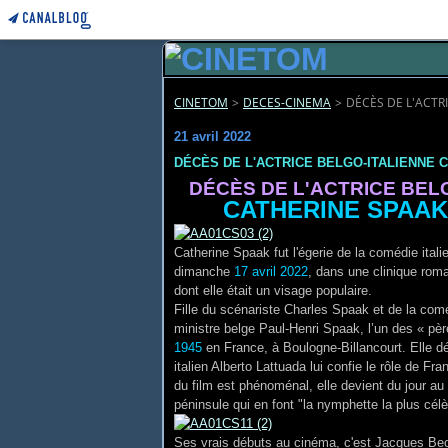
CINETOM
>
DECES-CINEMA
>
DÉCÈS DE L'ACTR
21 avril 2022
DÉCÈS DE L'ACTRICE BELGO-ITALIENNE 
DÉCÈS DE L'ACTRICE BELG
CATHERINE 
Catherine Spaak fut l'égerie de la comédie itali
dimanche
17 avril 2022
, dans une clinique roma
dont elle était un visage populaire.
Fille du scénariste Charles Spaak et de la com
ministre belge Paul-Henri Spaak, l’un des « pè
1945
en France, à Boulogne-Billancourt. Elle dé
italien Alberto Lattuada lui confie le rôle de Fr
du film est phénoménal, elle devient du jour au
péninsule qui en font "la nymphette la plus célè
Ses vrais débuts au cinéma, c'est
Jacques Beck