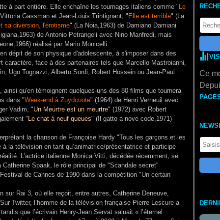
RECH
dette à part entière. Elle enchaîne les tournages italiens comme "
Le
Vittoria Gassman et Jean-Louis Trintignant, "
Elle est terrible
" (
La
t sa diversion, l'érotisme
" (La Noia,1963) de Damiano Damiani
migiana,1963) de Antonio Petrangeli avec Nino Manfredi, mais
eone,1966) réalisé par Mario Monicelli.
 en dépit de son physique d'adolescente, à s'imposer dans des
VI
t caractère, face à des partenaires tels que Marcello Mastroianni,
in, Ugo Tognazzi, Alberto Sordi, Robert Hossein ou Jean-Paul
Ce mo
Depui
 ainsi qu'en témoignent quelques-uns des 80 films que tournera
PAGE
ns dans "
Week-end à Zuydcoote
" (1964) de Henri Verneuil avec
ger Vadim, "
Un Meurtre est un meurtre
" (1972) avec Robert
galement "
Le chat à neuf queues
" (
Il gatto a nove code,1971)
NEWS
erprétant la chanson de Françoise Hardy "Tous les garçons et les
à la télévision en tant qu’animatrice/présentatrice et participe
éalité. L'actrice italienne Monica Vitti, décédée récemment, se
 Catherine Spaak, le rôle principal de "Scandale secret"
 Festival de Cannes de 1990 dans la compétition "Un certain
 sur Rai 3, où elle reçoit, entre autres, Catherine Deneuve,
Sur Twitter, l’homme de la télévision française Pierre Lescure a
DERN
andis que l’écrivain Henry-Jean Servat saluait « l’éternel