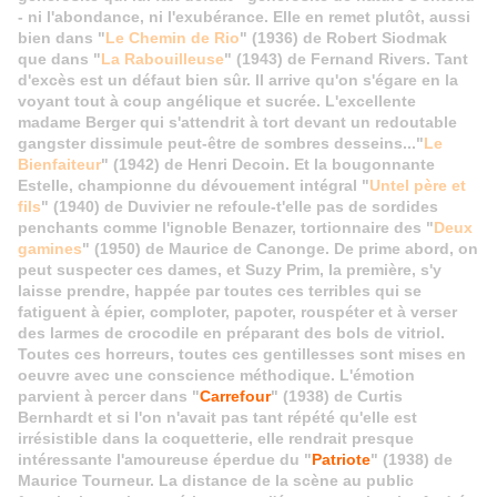
- ni l'abondance, ni l'exubérance. Elle en remet plutôt, aussi
bien dans "
Le Chemin de Rio
" (1936) de Robert Siodmak
que dans "
La Rabouilleuse
" (1943) de Fernand Rivers. Tant
d'excès est un défaut bien sûr. Il arrive qu'on s'égare en la
voyant tout à coup angélique et sucrée. L'excellente
madame Berger qui s'attendrit à tort devant un redoutable
gangster dissimule peut-être de sombres desseins..."
Le
Bienfaiteur
" (1942) de Henri Decoin. Et la bougonnante
Estelle, championne du dévouement intégral "
Untel père et
fils
" (1940) de Duvivier ne refoule-t'elle pas de sordides
penchants comme l'ignoble Benazer, tortionnaire des "
Deux
gamines
" (1950) de Maurice de Canonge. De prime abord, on
peut suspecter ces dames, et Suzy Prim, la première, s'y
laisse prendre, happée par toutes ces terribles qui se
fatiguent à épier, comploter, papoter, rouspéter et à verser
des larmes de crocodile en préparant des bols de vitriol.
Toutes ces horreurs, toutes ces gentillesses sont mises en
oeuvre avec une conscience méthodique. L'émotion
parvient à percer dans "
Carrefour
" (1938) de Curtis
Bernhardt et si l'on n'avait pas tant répété qu'elle est
irrésistible dans la coquetterie, elle rendrait presque
intéressante l'amoureuse éperdue du "
Patriote
" (1938) de
Maurice Tourneur. La distance de la scène au public