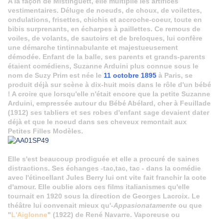
A la façon de Mistinguett, elle multiplie les artifices
vestimentaires. Déluge de noeuds, de choux, de voilettes,
ondulations, frisettes, chichis et accroche-coeur, toute en
bibis surprenants, en écharpes à paillettes. Ce remous de
voiles, de volants, de sautoirs et de breloques, lui confère
une démarche tintinnabulante et majestueusement
démodée. Enfant de la balle, ses parents et grands-parents
étaient comédiens, Suzanne Arduini plus connue sous le
nom de Suzy Prim est née le
11 octobre 1895
à Paris, se
produit déjà sur scène à dix-huit mois dans le rôle d'un bébé
! A croire
que lorsqu'elle n'était encore que la petite Suzanne
Arduini, empressée autour du Bébé Abélard, cher à Feuillade
(1912) ses tabliers et ses robes d'enfant sage devaient dater
déjà et que le noeud dans ses cheveux remontait aux
Petites Filles Modèles.
Elle s'est beaucoup prodiguée et elle a procuré de saines
distractions. Ses échanges -tac,tac, tac - dans la comédie
avec l'étincellant Jules Berry lui ont vite fait franchir la cote
d'amour. Elle oublie alors ces films italianismes qu'elle
tournait en 1920 sous la direction de Georges Lacroix. Le
théâtre lui convenait mieux qu'-
Appasionatamente
ou que
"
L'Aiglonne
" (1922) de René Navarre. Vaporeuse ou