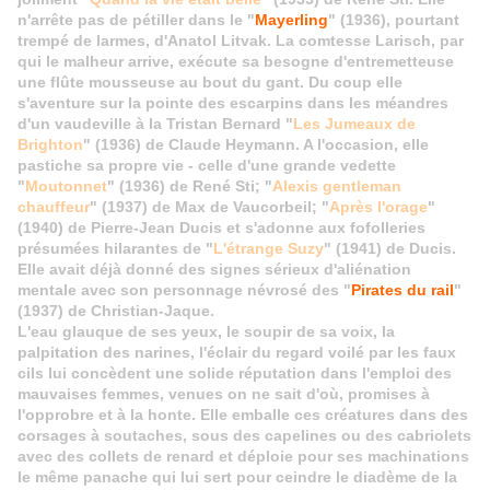
n'arrête pas de pétiller dans le "
Mayerling
" (1936), pourtant
trempé de larmes, d'Anatol Litvak. La comtesse Larisch, par
qui le malheur arrive, exécute sa besogne d'entremetteuse
une flûte mousseuse au bout du gant. Du coup elle
s'aventure sur la pointe des escarpins dans les méandres
d'un vaudeville à la Tristan Bernard "
Les Jumeaux de
Brighton
" (1936) de Claude Heymann. A l'occasion, elle
pastiche sa propre vie - celle d'une grande vedette
"
Moutonnet
" (1936) de René Sti; "
Alexis gentleman
chauffeur
" (1937) de Max de Vaucorbeil; "
Après l'orage
"
(1940) de Pierre-Jean Ducis et s'adonne aux fofolleries
présumées hilarantes de "
L'étrange Suzy
" (1941) de Ducis.
Elle avait déjà donné des signes sérieux d'aliénation
mentale avec son personnage névrosé des "
Pirates du rail
"
(1937) de Christian-Jaque.
L'eau glauque de ses yeux, le soupir de sa voix, la
palpitation des narines, l'éclair du regard voilé par les faux
cils lui concèdent une solide réputation dans l'emploi des
mauvaises femmes, venues on ne sait d'où, promises à
l'opprobre et à la honte. Elle emballe ces créatures dans des
corsages à soutaches, sous des capelines ou des cabriolets
avec des collets de renard et déploie pour ses machinations
le même panache qui lui sert pour ceindre le diadème de la