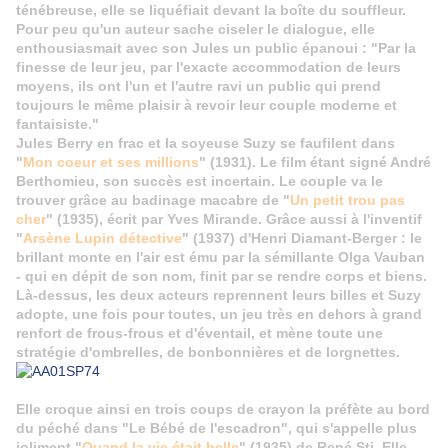
ténébreuse, elle se liquéfiait devant la boîte du souffleur.
Pour peu qu'un auteur sache ciseler le dialogue, elle
enthousiasmait avec son Jules un public épanoui : "Par la
finesse de leur jeu, par l'exacte accommodation de leurs
moyens, ils ont l'un et l'autre ravi un public qui prend
toujours le même plaisir à revoir leur couple moderne et
fantaisiste."
Jules Berry en frac et la soyeuse Suzy se faufilent dans
"
Mon coeur et ses millions
" (1931). Le film étant signé André
Berthomieu, son succès est incertain. Le couple va le
trouver grâce au badinage macabre de "
Un petit trou pas
cher
" (1935), écrit par Yves Mirande. Grâce aussi à l'inventif
"
Arsène Lupin détective
" (1937) d'Henri Diamant-Berger : le
brillant monte en l'air est ému par la sémillante Olga Vauban
- qui en dépit de son nom, finit par se rendre corps et biens.
Là-dessus, les deux acteurs reprennent leurs billes et Suzy
adopte, une fois pour toutes, un jeu très en dehors à grand
renfort de frous-frous et d'éventail, et mène toute une
stratégie d'ombrelles, de bonbonnières et de lorgnettes.
Elle croque ainsi en trois coups de crayon la préfète au bord
du péché dans "Le Bébé de l'escadron", qui s'appelle plus
joliment "
Quand la vie était belle
" (1935) de René Sti. Elle