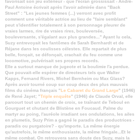
favorisait son jeu extérieur - que l'écran grossissait - André-
Paul Antoine écrivait après l'avoir admirée dans "Back
Street" : "Les jeunes femmes (...) verront avec profit
comment une véritable actrice au lieu de "faire semblant"
peut s'identifier totalement à son personnage pleurer de
vraies larmes, rire de vraies rires, bouleversée,
bouleversante, s'égalant aux plus grandes..." Ayant lu cela,
Suzy entrevoyait les fantômes de Sarah Bernhardt et de
Réjane dans les coulisses célestes. Elle repartait de plus
belle, fonçait, se défonçait, crachait du feu comme une
locomotive, pulvérisait ses propres records.
Elle a surtout manque de jugeote et la boulimie l'a perdue.
Que pouvait-elle espérer de directeurs tels que Walter
Kapps, Fernand Rivers, Michel Bernheim ou Max Glass?
Après avoir tourné coup sur coup deux des plus mauvais
films du cinéma français "
Le Cabaret du Grand Large
" (1946)
de René Jayet; "
Triple enquête
" (1946) de Claude Orval, elle
parcourt tout un chemin de croix, se traînant de Teboul en
Gourguet et chutant de Blistène en Foucaud. Palme du
martyr au poing, l'auréole irradiant ses ondulations, les ailes
en plumetis, Suzy Prim a gagné le paradis des productrices -
paradis ou purgatoire? - qu'importe. La même énergie
qu'autrefois, le même enthousiaste, la même fringale...Et le
même combat. On retrouvera sans doute des Suzy, mais la