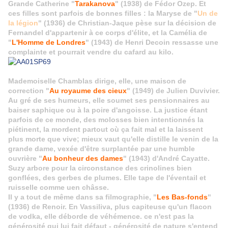
Grande Catherine "
Tarakanova
" (1938) de Fédor Ozep. Et
ces filles sont parfois de bonnes filles : la Maryse de "
Un de
la légion
" (1936) de Christian-Jaque pèse sur la décision de
Fernandel d'appartenir à ce corps d'élite, et la Camélia de
"
L'Homme de Londres
" (1943) de Henri Decoin ressasse une
complainte et pourrait vendre du cafard au kilo.
Mademoiselle Chamblas dirige, elle, une maison de
correction "
Au royaume des cieux
" (1949) de Julien Duvivier.
Au gré de ses humeurs, elle soumet ses pensionnaires au
baiser saphique ou à la poire d'angoisse. La justice étant
parfois de ce monde, des molosses bien intentionnés la
piétinent, la mordent partout où ça fait mal et la laissent
plus morte que vive; mieux vaut qu'elle distille le venin de la
grande dame, vexée d'être surplantée par une humble
ouvrière "
Au bonheur des dames
" (1943) d'André Cayatte.
Suzy arbore pour la circonstance des crinolines bien
gonflées, des gerbes de plumes. Elle tape de l'éventail et
ruisselle comme uen châsse.
Il y a tout de même dans sa filmographie, "
Les Bas-fonds
"
(1936) de Renoir. En Vassiliva, plus capiteuse qu'un flacon
de vodka, elle déborde de véhémence. ce n'est pas la
générosité qui lui fait défaut - générosité de nature s'entend