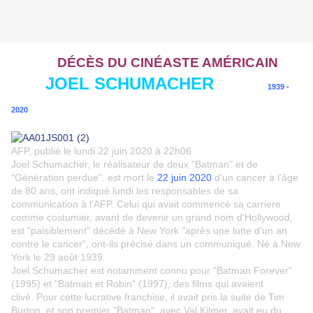
DÉCÈS DU CINÉASTE AM
ÉR
ICAIN
JOEL SCHUMACHER
1939 -
2020
AFP
, publié le lundi 22 juin 2020 à 22h06
Joel Schumacher, le réalisateur de deux "Batman" et de
"Génération perdue", est mort le
22 juin 2020
d'un cancer à l'âge
de 80 ans, ont indiqué lundi les responsables de sa
communication à l'AFP. Celui qui avait commencé sa carrière
comme costumier, avant de devenir un grand nom d'Hollywood,
est "paisiblement" décédé à New York "après une lutte d'un an
contre le cancer", ont-ils précisé dans un communiqué. Né à New
York le 29 août 1939.
Joel Schumacher est notamment connu pour "Batman Forever"
(1995) et "Batman et Robin" (1997), des films qui avaient
clivé. Pour cette lucrative franchise, il avait pris la suite de Tim
Burton, et son premier "Batman", avec Val Kilmer, avait eu du