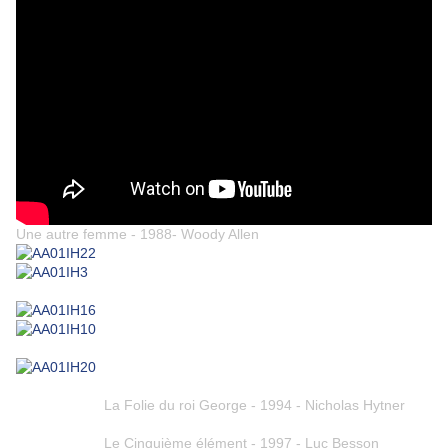
Une autre femme - 1988- Woody Allen
La Folie du roi George - 1994 - Nicholas Hytner
Le Cinquième élément - 1997 - Luc Besson