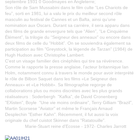
septembre 1931 0 Goodmayes en Angleterre;
Son rôle de Sam Mussabini dans le film culte “Les Chariots de
feu”, sorti en 1981, lui a valu le prix du meilleur second rôle
masculin au festival de Cannes et un Bafta, ainsi qu’une
nomination aux Oscars. Durant sa carrière, il sera apparu dans
des films de grande envergure tels que “Alien”, “Le Cinquième
Élément”, la trilogie du “Seigneur des anneaux" ou encore dans
deux films de celle du “Hobbit”. On se souviendra également sa
participation au film "Greystock, la légende de Tarzan" (1984) de
Hugh Hudson avec Christophe Lambert.
C'est un visage familier des cinéphiles qui tire sa révérence.
Comme le rapporte la presse anglaise, l'acteur britannique Ian
Holm, notamment connu à travers le monde pour avoir interprété
le rôle de Bilbon Saquet dans les films «Le Seigneur des
Anneaux» et «Le Hobbit». Sa filmographie regorge de
collaborations plus ou moins discrètes avec les plus grands
réalisateurs : Soderbergh "Kafka", de David Cronenberg
"EXisten", Boyle "Une vie moins ordinaire", Terry Gilliam "Brazil",
Martin Scorsese "Aviator" et même le Français Arnaud
Desplechin "Esther Kahn". Récemment, il fut aussi la voix
originale du chef cuistot Skinner dans "Ratatouille".
Marie-Stuart reine d'Ecosse - 1972- Charles Jarrott