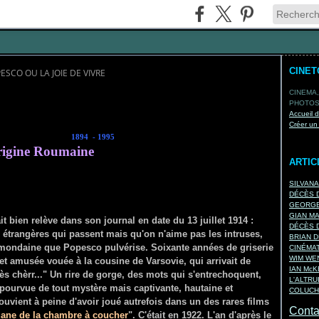
CINE
ESCO OU LA JOIE DE VIVRE
CINEMA,
PHOTOS,
Accueil 
Créer un
O
1894 - 1995
rigine Roumaine
ARTIC
SILVAN
DÉCÈS D
GEORGE
GIAN M
it bien relève dans son journal en date du
13 juillet 1914
:
DÉCÈS D
s étrangères qui passent mais qu'on n'aime pas les intruses,
BRIAN D
mondaine que Popesco pulvérise. Soixante années de griserie
CINÉMA
WIM WEN
et amusée vouée à la cousine de Varsovie, qui arrivait de
IAN Mc
s chèrr..." Un rire de gorge, des mots qui s'entrechoquent,
L'ALTRU
Dépourvue de tout mystère mais captivante, hautaine et
COLUCH
souvient à peine d'avoir joué autrefois dans un des rares films
Contac
igane de la chambre à coucher
". C'était en 1922. L'an d'après le