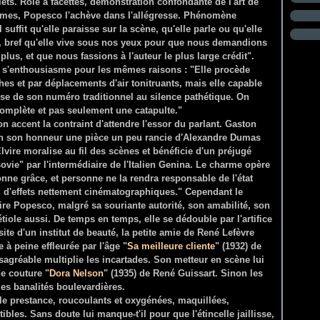
ets. Rôle à facettes, démonstration confondante de l'art de
larmes, Popesco l'achève dans l'allégresse. Phénomène
Il suffit qu'elle paraisse sur la scène, qu'elle parle ou qu'elle
ent, bref qu'elle vive sous nos yeux pour que nous demandions
us, et que nous fassions à l'auteur le plus large crédit".
h s'enthousiasme pour les mêmes raisons : "Elle procède
hes et par déplacements d'air tonitruants, mais elle capable
sse de son numéro traditionnel au silence pathétique. On
complète et pas seulement une catapulte."
on accent la contraint d'attendre l'essor du parlant. Gaston
 en son honneur une pièce un peu rancie d'Alexandre Dumas
Elvire moralise au fil des scènes et bénéficie d'un préjugé
ovie" par l'intermédiaire de l'Italien Genina. Le charme opère
bonne grâce, et personne ne la rendra responsable de l'état
lu d'effets nettement cinématographiques." Cependant le
ire Popesco, malgré sa souriante autorité, son amabilité, son
tiole aussi. De temps en temps, elle se dédouble par l'artifice
site d'un institut de beauté, la petite amie de René Lefèvre
à peine effleurée par l'âge "
Sa meilleure cliente
" (1932) de
agréable multiplie les incartades. Son metteur en scène lui
de couture "
Dora Nelson
" (1935) de René Guissart. Sinon les
les banalités boulevardières.
lle prestance, roucoulants et oxygénées, maquillées,
les. Sans doute lui manque-t'il pour que l'étincelle jaillisse,