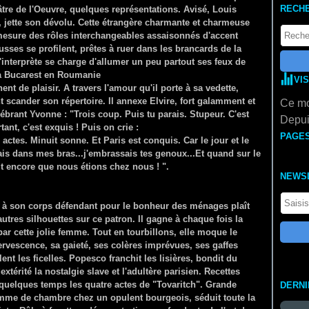
RECH
éâtre de l'Oeuvre, quelques représentations. Avisé, Louis
s, jette son dévolu. Cette étrangère charmante et charmeuse
r mesure des rôles interchangeables assaisonnés d'accent
sses se profilent, prêtes à ruer dans les brancards de la
'interprète se charge d'allumer un peu partout ses feux de
 Bucarest en Roumanie
VI
t de plaisir. A travers l'amour qu'il porte à sa vedette,
t scander son répertoire. Il annexe Elvire, fort galamment et
Ce mo
lébrant Yvonne : "Trois coup. Puis tu parais. Stupeur. C'est
Depui
rtant, c'est exquis ! Puis on crie :
PAGE
actes. Minuit sonne. Et Paris est conquis. Car le jour et le
is dans mes bras...j'embrassais tes genoux...Et quand sur le
ait encore que nous étions chez nous ! ".
NEWS
ie à son corps défendant pour le bonheur des ménages plaît
autres silhouettes sur ce patron. Il gagne à chaque fois la
par cette jolie femme. Tout en tourbillons, elle moque le
rvescence, sa gaieté, ses colères imprévues, ses gaffes
ent les ficelles. Popesco franchit les lisières, bondit du
térité la nostalgie slave et l'adultère parisien. Recettes
ns quelques temps les quatre actes de "Tovaritch". Grande
DERN
emme de chambre chez un opulent bourgeois, séduit toute la