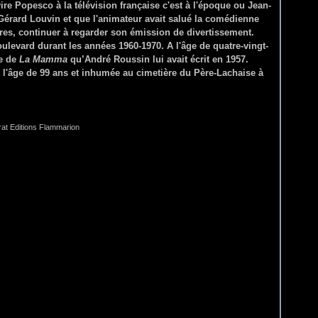
vire Popesco à la télévision française c'est à l'époque ou Jean-
Gérard Louvin et que l'animateur avait salué la comédienne
dires, continuer à regarder son émission de divertissement.
boulevard durant les années 1960-1970. A l'âge de quatre-vingt-
le de
La Mamma
qu’André Roussin lui avait écrit en 1957.
 l'âge de 99 ans et inhumée au cimetière du Père-Lachaise à
rat Editions Flammarion