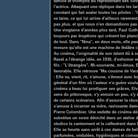
famille et triomphe du représentant des Sovi
l'actrice. Attaquant une réplique dans les 
constant qui fait avaler toutes les pilules : "
se taise, ce qui lui arrive d'ailleurs rarem
pas plus, et que nous n'en demandions pas pl
Une vingtaine d'années plus tard, Paul Gut
toujours par éruptions qui crèvent les planc
de tout. Dans "Nina", en deux mots, elle pa
mesure qu'elle est une machine de théâtre 
Au cinéma, l'originalité de son talent dû à s
Ravel a l'étrange idée, en 1930, d'exhumer
fils : "L'étrangère". Mi-souriante, mi-émue, 
favorable. Elle retrouve "Ma cousine de Vars
: Elle va, vient, rit, s'amuse, s'émeut avec 
général d'un film où l'auteur n'a guère vou
cinéma a beau lui prodiguer ses grâces, Elv
sens du pittoresque, s'y ennuie un peu, s'y é
de certains scénarios. Afin d'assurer la réus
s'amuse à incarner sa mère, ravissante dame 
Pierre Colombier. Une vedette de cinéma dés
substitue un sosie déniché dans un atelier 
studios la cantonnent et la calfeutrent dans 
Elle se heurte sans arrêt à ces dames de be
parfumées, ondulées, hygiéniques et comestib