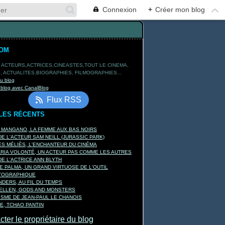
Connexion
+
Créer mon blog
TOM
 ACTEURS,ACTRICES,CINEASTES,TOUT LE CINEMA,
 ACTUALITES,BIOGRAPHIES, FILMOGRAPHIES...
du blog
 blog avec CanalBlog
Flux RSS
LES RÉCENTS
A MANGANO, LA FEMME AUX BAS NOIRS
E L'ACTEUR SAM NEILL (JURASSIC PARK)
S MÉLIÈS, L'ENCHANTEUR DU CINÉMA
ARIA VOLONTÉ, UN ACTEUR PAS COMME LES AUTRES
E L'ACTRICE ANN BLYTH
E PALMA, UN GRAND VIRTUOSE DE L'OUTIL
TOGRAPHIQUE
DERS, AU FIL DU TEMPS
KELLEN, GODS AND MONSTERS
ISME DE JEAN-PAUL LE CHANOIS
E, TCHAO PANTIN
ter le propriétaire du blog