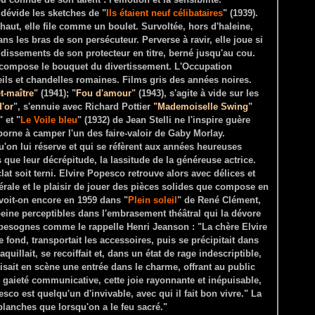
 dévide les sketches de "
Ils étaient neuf célibataires
" (1939).
rbe haut, elle file comme un boulet. Survoltée, hors d'haleine,
ns les bras de son persécuteur. Perverse à ravir, elle joue si
dissements de son protecteur en titre, berné jusqu'au cou.
le compose le bouquet du divertissement. L'Occupation
leils et chandelles romaines. Films gris des années noires.
t-maître
" (1941); "
Fou d'amour
" (1943), s'agite à vide sur les
d'or
", s'ennuie avec Richard Pottier
"Mademoiselle Swing
"
 et "
Le Voile bleu
" (1932) de Jean Stelli ne l'inspire guère
orne à camper l'un des faire-valoir de Gaby Morlay.
'on lui réserve et qui se réfèrent aux années heureuses
ue leur décrépitude, la lassitude de la généreuse actrice.
lat soit terni. Elvire Popesco retrouve alors avec délices et
érale et le plaisir de jouer des pièces solides que compose en
voit-on encore en 1959 dans "
Plein soleil
" de René Clément,
peine perceptibles dans l'embrasement théâtral qui la dévore
es besognes comme le rappelle Henri Jeanson : "La chère Elvire
e fond, transportait les accessoires, puis se précipitait dans
aquillait, se recoiffait et, dans un état de rage indescriptible,
isait en scène une entrée dans le charme, offrant au public
 gaieté communicative, cette joie rayonnante et inépuisable,
sco est quelqu'un d'invivable, avec qui il fait bon vivre." La
 planches que lorsqu'on a le feu sacré."