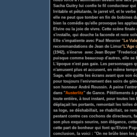
Sacha Guitry lui confie le fil conducteur qui
Irritable et pétulante, le jarret vif, et le ve
elle ne peut que tomber en fin de bobines da
bien la comédie qu'elle provoque les applau
Elvire ou la joie de vivre. Cette scène fina
s'installe, qui douche la faconde et noie so
Elle s'impatiente avec Paul Mesnier "
Le Vale
recommandations de Jean de Limur
"
L'Age 
(1942), s'énerve avec Jean Boyer "Frederica"
puisque comme beaucoup d'autres, elle se b
L'époque n'est pas gaie. Les personnages qu
n'amusent plus et accusent, en même temps q
Sage, elle quitte les écrans avant que son éc
pour toujours l'enivrement des soirs de gén
son honneur André Roussin. A peine l'entre
dans "
Austerlitz
" de Gance. Pétillements à 
toute entière, à tout instant, pour toutes l
déplaçait les portants, remontait les toiles d
sa loge, se déshabillait, se rhabillait, se rem
pestant contre ces cochons de directeurs, fa
son plus exquis sourire, son élégance, cette
cette part de bonheur qui font qu'Elvire Pope
conclusion, la voici : "On ne brûle bien les