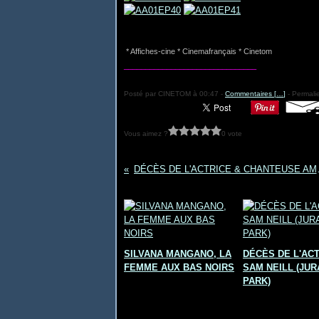
* Affiches-cine * Cinemafrançais * Cinetom
_______________________________
Posté par CINETOM à 00:47 -
Commentaires [
…
]
- Permalie
Vous aimez ?
0 vote
DÉCÈS DE L'AC
Vous aimerez aussi :
SILVANA MANGANO, LA
DÉCÈS DE L'AC
FEMME AUX BAS NOIRS
SAM NEILL (JUR
PARK)