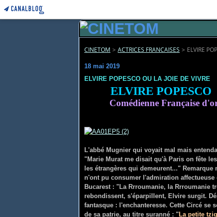
CINETOM
>
ACTRICES FRANCAISES
>
ELVIRE POP
18 mai 2019
ELVIRE POPESCO OU LA JOIE DE VIVRE
ELVIRE POPESC
Comédienne Française d'o
L'abbé Mugnier qui voyait mal mais entenda
"Marie Murat me disait qu'à Paris on fête le
les étrangères qui demeurent..." Remarque 
n'ont pu consumer l'admiration affectueuse 
Bucarest : "La Rrroumanie, la Rrroumanie trè
rebondissent, s'éparpillent, Elvire surgit. 
fantasque : l'enchanteresse. Cette Circé se 
de sa patrie, au titre suranné : "
La petite tz