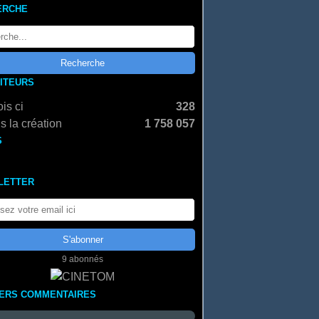
ERCHE
SITEURS
is ci
328
s la création
1 758 057
S
LETTER
9 abonnés
IERS COMMENTAIRES