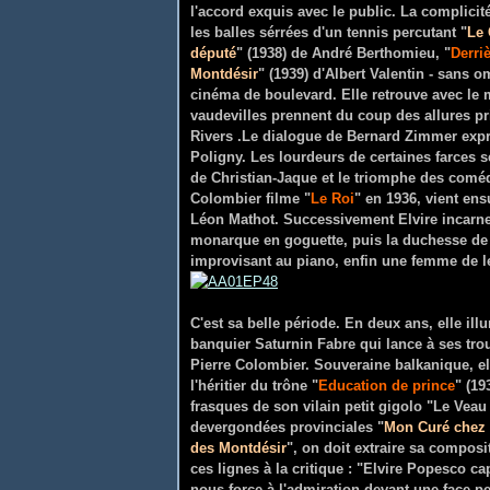
l'accord exquis avec le public. La complicit
les balles sérrées d'un tennis percutant "
Le 
député
" (1938) de André Berthomieu, "
Derriè
Montdésir
" (1939) d'Albert Valentin - sans o
cinéma de boulevard. Elle retrouve avec le 
vaudevilles prennent du coup des allures pr
Rivers .Le dialogue de Bernard Zimmer expr
Poligny. Les lourdeurs de certaines farces 
de Christian-Jaque et le triomphe des comédi
Colombier filme "
Le Roi
" en 1936, vient ensu
Léon Mathot. Successivement Elvire incarne 
monarque en goguette, puis la duchesse de 
improvisant au piano, enfin une femme de le
C'est sa belle période. En deux ans, elle il
banquier Saturnin Fabre qui lance à ses tro
Pierre Colombier. Souveraine balkanique, e
l'héritier du trône "
Education de prince
" (19
frasques de son vilain petit gigolo "Le Veau
devergondées provinciales "
Mon Curé chez 
des Montdésir
", on doit extraire sa composi
ces lignes à la critique : "Elvire Popesco ca
nous force à l'admiration devant une face peu