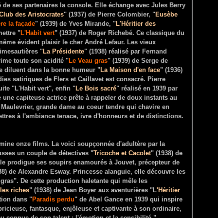
é de ses partenaires la console. Elle échange avec Jules Berry
Club des Aristocrates
" (1937) de Pierre Colombier, "
Eusèbe
re la façade
" (1939) de Yves Mirande, "
L'Héritier des
mettre "
L'Habit vert
" (1937) de Roger Richebé. Ce classique du
même évident plaisir le cher André Lefaur. Les vieux
imesautières "
La Présidente
" (1938
) réalisé par Fernand
ime toute son acidité "
Le Veau gras
" (1939) de Serge de
se diluent dans la bonne humeur "
La Maison d'en face
" (1936)
es satiriques de Flers et Caillavet est consacré. Pierre
ite "L'Habit vert", enfin "
Le Bois sacré
" réalisé en 1939 par
une capiteuse actrice prête à rappeler de doux instants au
Maulevrier, grande dame au coeur tendre qui chavire en
ttres à l'ambiance tenace, ivre d'honneurs et de distinctions.
lumine onze films. La voici soupçonnée d'adultère par la
usses un couple de détectives "
Tricoche et Cacolet
" (1938) de
lle prodigue ses soupirs enamourés à Jouvet, précepteur de
38) de Alexandre Esway. Princesse alanguie, elle découvre les
 gras". De cette production haletante qui mêle les
les riches
" (1938) de Jean Boyer aux aventurières "L
'Héritier
tion dans "
Paradis perdu
" de Abel Gance en 1939 qui inspire
pricieuse, fantasque, enjôleuse et captivante à son ordinaire,
 connue de son talent : l'émotion et la sensibilité."