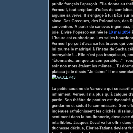
public français l'aperçoit. Elle donne au th
Verneuil, tout crépitant d'idées de comédie
aiguise sa verve. Il s'engage à lui bâtir su
slave. Des Grecques, des Polonaises, des Ru
convention. A partir de canevas ingénieux, l
joie.
Elvire Popesco est née le
10 mai 1894
à
L'heure est euphorique. Les salles bourdonnen
Verneuil perçoit d'avance les bravos qui von
lui tourne le madrigal à l'instar de Sacha cé
incroyable !... Elle n'est pas française,et, po
"Étonnante...unique...incomparable..." Trois 
soir nos mots étaient les mêmes... Tu dorma
plateau je te disais "Je t'aime" Il me sembl
La petite cousine de Varsovie qui se sacrif
infiniment. Verneuil n'a plus qu'à calquer d'
partie. Son théâtre de pantins est dynamité 
gendarme et séduit le commissaire. Son effe
ingénues rafraîchissent les clichés, dissimul
sentiment dans la bouffonnerie, dose avec dex
infaillibles. Jacques Deval va lui offrir da
duchesse déchue, Elvrire-Tatiana devient f