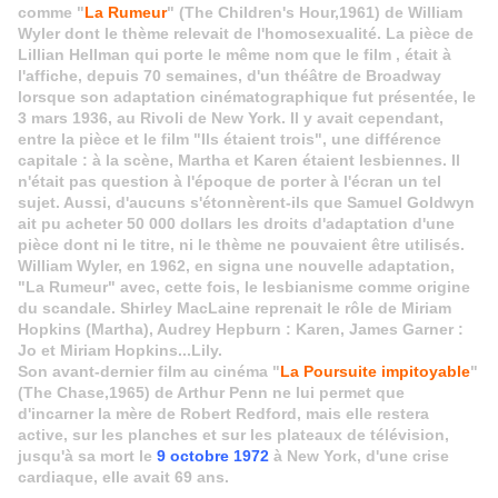
comme "
La Rumeur
" (The Children's Hour,1961) de William
Wyler dont le thème relevait de l'homosexualité. La pièce de
Lillian Hellman qui porte le même nom que le film , était à
l'affiche, depuis 70 semaines, d'un théâtre de Broadway
lorsque son adaptation cinématographique fut présentée, le
3 mars 1936, au Rivoli de New York. Il y avait cependant,
entre la pièce et le film "Ils étaient trois", une différence
capitale : à la scène, Martha et Karen étaient lesbiennes. Il
n'était pas question à l'époque de porter à l'écran un tel
sujet. Aussi, d'aucuns s'étonnèrent-ils que Samuel Goldwyn
ait pu acheter 50 000 dollars les droits d'adaptation d'une
pièce dont ni le titre, ni le thème ne pouvaient être utilisés.
William Wyler, en 1962, en signa une nouvelle adaptation,
"La Rumeur" avec, cette fois, le lesbianisme comme origine
du scandale. Shirley MacLaine reprenait le rôle de Miriam
Hopkins (Martha), Audrey Hepburn : Karen, James Garner :
Jo et Miriam Hopkins...Lily.
Son avant-dernier film au cinéma "
La Poursuite impitoyable
"
(The Chase,1965) de Arthur Penn ne lui permet que
d'incarner la mère de Robert Redford, mais elle restera
active, sur les planches et sur les plateaux de télévision,
jusqu'à sa mort le
9 octobre 1972
à New York, d'une crise
cardiaque, elle avait 69 ans.