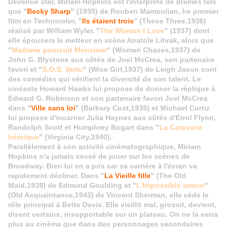
Devenue star, Miriam Hopkins est l'interprète de drames tels
que "
Becky Sharp
" (1935) de Rouben Mamoulian, lre premier
film en Technicolor, "
Ils étaient trois
" (These Three,1936)
réalisé par William Wyler, "
The Woman I Love
" (1937) dont
elle épousera le metteur en scène Anatole Litvak, alors que
"
Madame poursuit Monsieur
" (Woman Chases,1937) de
John G. Blystone aux côtés de Joel McCrea, son partenaire
favori et "
S.O.S. Vertu
" (Wise Girl,1937) de Leigh Jason sont
des comédies qui vérifient la diversité de son talent. Le
cinéaste Howard Hawks lui propose de donner la réplique à
Edward G. Robinson et son partenaire favori Joel McCrea
dans "
Ville sans loi
" (Barbary Cost,1935) et Michael Curtiz
lui propose d'incarner Julia Haynes aux côtés d'Errol Flynn,
Randolph Scott et Humphrey Bogart dans "
La Caravane
héroïque
" (Virginia City,1940).
Parallèlement à son activité cinématographique, Miriam
Hopkins n'a jamais cessé de jouer sur les scènes de
Broadway. Bien lui en a pris car sa carrière à l'écran va
rapidement décliner. Dans "
La Vieille fille
" (The Old
Maid,1939) de Edmund Goulding et "
L'Impossible amour
"
(Old Acquaintance,1943) de Vincent Sherman, elle cède le
rôle principal à Bette Davis. Elle vieillit mal, grossit, devient,
disent certains, insupportable sur un plateau. On ne la verra
plus au cinéma que dans des personnages secondaires