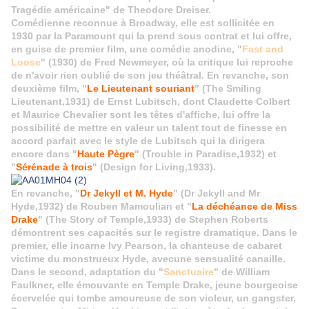
Tragédie américaine" de Theodore Dreiser.
Comédienne reconnue à Broadway, elle est sollicitée en
1930 par la Paramount qui la prend sous contrat et lui offre,
en guise de premier film, une comédie anodine, "
Fast and
Loose
" (1930) de Fred Newmeyer, où la critique lui reproche
de n'avoir rien oublié de son jeu théâtral. En revanche, son
deuxième film, "
Le Lieutenant souriant
" (The Smiling
Lieutenant,1931) de Ernst Lubitsch, dont Claudette Colbert
et Maurice Chevalier sont les têtes d'affiche, lui offre la
possibilité de mettre en valeur un talent tout de finesse en
accord parfait avec le style de Lubitsch qui la dirigera
encore dans "
Haute Pègre
" (Trouble in Paradise,1932) et
"
Sérénade à trois
" (Design for Living,1933).
En revanche, "
Dr Jekyll et M. Hyde
" (Dr Jekyll and Mr
Hyde,1932) de Rouben Mamoulian et "
La déchéance de Miss
Drake
" (The Story of Temple,1933) de Stephen Roberts
démontrent ses capacités sur le registre dramatique. Dans le
premier, elle incarne Ivy Pearson, la chanteuse de cabaret
victime du monstrueux Hyde, avecune sensualité canaille.
Dans le second, adaptation du "
Sanctuaire
" de William
Faulkner, elle émouvante en Temple Drake, jeune bourgeoise
écervelée qui tombe amoureuse de son violeur, un gangster.