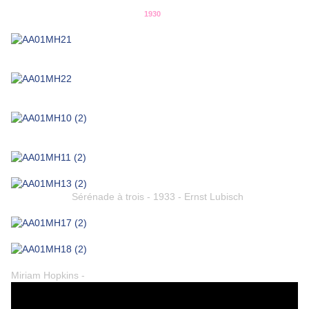
1930
Sérénade à trois - 1933 - Ernst Lubisch
Miriam Hopkins -