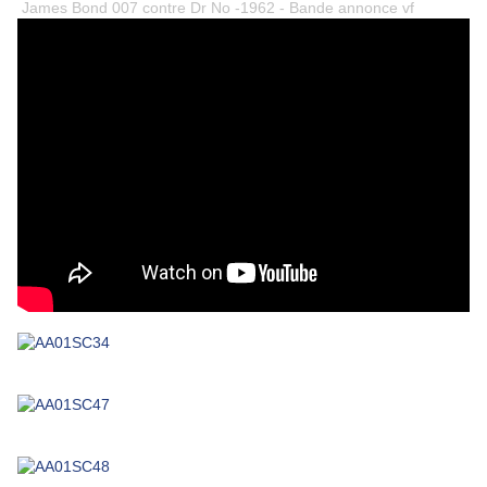
James Bond 007 contre Dr No -1962 - Bande annonce vf