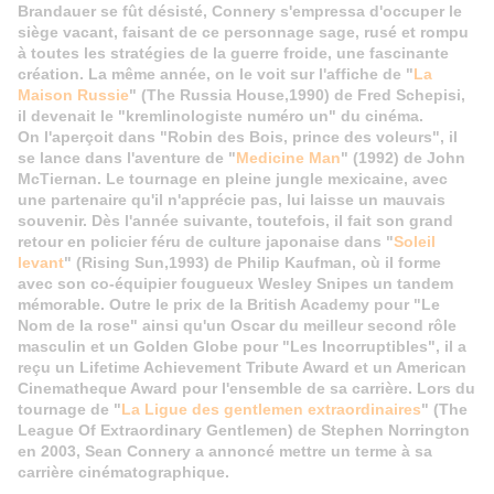
Brandauer se fût désisté, Connery s'empressa d'occuper le
siège vacant, faisant de ce personnage sage, rusé et rompu
à toutes les stratégies de la guerre froide, une fascinante
création. La même année, on le voit sur l'affiche de "
La
Maison Russie
" (The Russia House,1990) de Fred Schepisi,
il devenait le "kremlinologiste numéro un" du cinéma.
On l'aperçoit dans "Robin des Bois, prince des voleurs", il
se lance dans l'aventure de "
Medicine Man
" (1992) de John
McTiernan. Le tournage en pleine jungle mexicaine, avec
une partenaire qu'il n'apprécie pas, lui laisse un mauvais
souvenir. Dès l'année suivante, toutefois, il fait son grand
retour en policier féru de culture japonaise dans "
Soleil
levant
" (Rising Sun,1993) de Philip Kaufman, où il forme
avec son co-équipier fougueux Wesley Snipes un tandem
mémorable. Outre le prix de la British Academy pour "Le
Nom de la rose" ainsi qu'un Oscar du meilleur second rôle
masculin et un Golden Globe pour "Les Incorruptibles", il a
reçu un Lifetime Achievement Tribute Award et un American
Cinematheque Award pour l'ensemble de sa carrière. Lors du
tournage de "
La Ligue des gentlemen extraordinaires
" (The
League Of Extraordinary Gentlemen) de Stephen Norrington
en 2003, Sean Connery a annoncé mettre un terme à sa
carrière cinématographique.