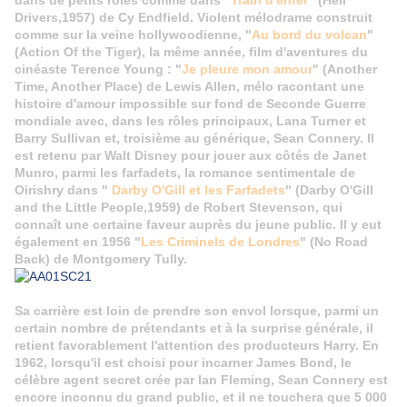
dans de petits rôles comme dans "
Train d'enfer
"
(Hell
Drivers,1957) de Cy Endfield. Violent mélodrame construit
comme sur la veine hollywoodienne, "
Au bord du volcan
"
(Action Of the Tiger), la même année, film d'aventures du
cinéaste Terence Young : "
Je pleure mon amour
"
(Another
Time, Another Place)
de Lewis Allen, mélo racontant une
histoire d'amour impossible sur fond de Seconde Guerre
mondiale avec, dans les rôles principaux, Lana Turner et
Barry Sullivan et, troisième au générique, Sean Connery. Il
est retenu par Walt Disney pour jouer aux côtés de Janet
Munro, parmi les farfadets, la romance sentimentale de
Oirishry dans "
Darby O'Gill et les Farfadets
" (Darby O'Gill
and the Little People,1959) de Robert Stevenson, qui
connaît une certaine faveur auprès du jeune public.
Il y eut
également en 1956 "
Les Criminels de Londres
" (No Road
Back) de Montgomery Tully.
Sa carrière est loin de prendre son envol lorsque, parmi un
certain nombre de prétendants et à la surprise générale, il
retient favorablement l'attention des producteurs Harry
. En
1962, lorsqu'il est choisi pour incarner James Bond, le
célèbre agent secret crée par Ian Fleming, Sean Connery est
encore inconnu du grand public, et il ne touchera que 5 000