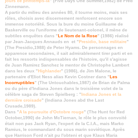
jours ce printemps-là
" (Five Days One Summer,1982) de Fred
Zinnemann.
A partir du milieu des années 80, il tourne moins, mais ses
rôles, choisis avec discernement renforcent encore son
immense notoriété. Sous la bure du moine Guillaume de
Baskerville ou l'uniforme de lieutenant-colonel, il mène de
subtiles enquêtes dans "
Le Nom de la Rose
" (1986) réalisé
par Jean-Jacques Annauds en et "
Presidio, base militaire
"
(The Presidio,1988) de Peter Hyams. De personnages en
apparence secondaires, il sait admirablement tirer parti et en
fait les ressorts indispensables de l'histoire, qu'il s'agisse
de Juan Ramirez Sanchez le mentor de Christophe Lambert
dans les deux "
Highlander
" (1986), de Jim Malone, le
partenaire d'Eliot Ness alias Kevin Costner dans "
Les
Incorruptibles
" (The Untouchables,1987) de Brian de Palma
ou du père d'Indiana Jones dans le troisième volet de la
célèbre saga de Steven Spielberg : "
Indiana Jones et la
dernière croisade
" (Indiana Jones abd the Last
Crusade,1989).
Dans "
A la poursuite d'Octobre rouge
" (The Hunt for Red
October,1990) de John McTiernan, le rôle le plus convoité
était non pas Jack Ryan, l'expert de la C.I.A., mais Marko
Ramius, le commandant du sous marin soviétique. Après
que Harrison Ford n'ait pu l'obteni et que Klaus Maria