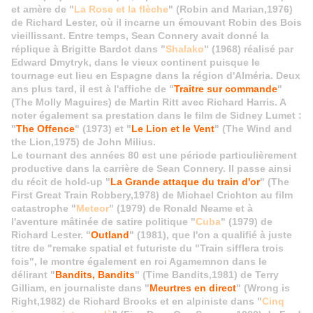
et amère de "
La Rose et la flèche
" (Robin and Marian,1976)
de Richard Lester, où il incarne un émouvant Robin des Bois
vieillissant. Entre temps, Sean Connery avait donné la
réplique à Brigitte Bardot dans "
Shalako
" (1968) réalisé par
Edward Dmytryk, dans le vieux continent puisque le
tournage eut lieu en Espagne dans la région d'Alméria. Deux
ans plus tard, il est à l'affiche de "
Traitre sur commande
"
(The Molly Maguires) de Martin Ritt avec Richard Harris. A
noter également sa prestation dans le film de Sidney Lumet :
"
The Offence
" (1973) et "
Le Lion et le Vent
" (The Wind and
the Lion,1975) de John Milius.
Le tournant des années 80 est une période particulièrement
productive dans la carrière de Sean Connery. Il passe ainsi
du récit de hold-up "
La Grande attaque du train d'or
" (The
First Great Train Robbery,1978) de Michael Crichton au film
catastrophe "
Meteor
" (1979) de Ronald Neame et à
l'aventure mâtinée de satire politique "
Cuba
" (1979) de
Richard Lester. "
Outland
" (1981), que l'on a qualifié à juste
titre de "remake spatial et futuriste du "Train sifflera trois
fois", le montre également en roi Agamemnon dans le
délirant "
Bandits, Bandits
" (Time Bandits,1981) de Terry
Gilliam, en journaliste dans "
Meurtres en direct
" (Wrong is
Right,1982) de Richard Brooks et en alpiniste dans "
Cinq