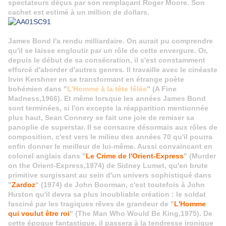
spectateurs déçus par son remplaçant Roger Moore. Son
cachet est estimé à un million de dollars.
James Bond l'a rendu milliardaire. On aurait pu comprendre
qu'il se laisse engloutir par un rôle de cette envergure. Or,
depuis le début de sa consécration, il s'est constamment
efforcé d'aborder d'autres genres. Il travaille avec le cinéaste
Irvin Kershner en se transformant en étrange poète
bohémien dans "
L'Homme à la tête fêlée
" (A Fine
Madness,1966). Et même lorsque les années James Bond
sont terminées, si l'on excepte la réapparition mentionnée
plus haut, Sean Connery se fait une joie de remiser sa
panoplie de superstar. Il se consacre désormais aux rôles de
composition, c'est vers le milieu des années 70 qu'il pourra
enfin donner le meilleur de lui-même. Aussi convaincant en
colonel anglais dans "
Le Crime de l'Orient-Express
" (Murder
on the Orient-Express,1974) de Sidney Lumet, qu'en brute
primitive surgissant au sein d'un univers sophistiqué dans
"
Zardoz
" (1974) de John Boorman, c'est toutefois à John
Huston qu'il devra sa plus inoubliable création : le soldat
fasciné par les tragiques rêves de grandeur de "
L'Homme
qui voulut être roi
" (The Man Who Would Be King,1975). De
cette époque fantastique, il passera à la tendresse ironique