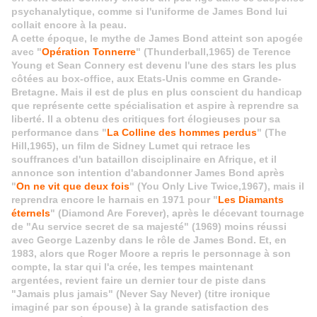
psychanalytique, comme si l'uniforme de James Bond lui
collait encore à la peau.
A cette époque, le mythe de James Bond atteint son apogée
avec "
Opération Tonnerre
" (Thunderball,1965) de Terence
Young et Sean Connery est devenu l'une des stars les plus
côtées au box-office, aux Etats-Unis comme en Grande-
Bretagne. Mais il est de plus en plus conscient du handicap
que représente cette spécialisation et aspire à reprendre sa
liberté. Il a obtenu des critiques fort élogieuses pour sa
performance dans "
La Colline des hommes perdus
" (The
Hill,1965), un film de Sidney Lumet qui retrace les
souffrances d'un bataillon disciplinaire en Afrique, et il
annonce son intention d'abandonner James Bond après
"
On ne vit que deux fois
" (You Only Live Twice,1967), mais il
reprendra encore le harnais en 1971 pour "
Les Diamants
éternels
" (Diamond Are Forever), après le décevant tournage
de "Au service secret de sa majesté" (1969) moins réussi
avec George Lazenby dans le rôle de James Bond. Et, en
1983, alors que Roger Moore a repris le personnage à son
compte, la star qui l'a crée, les tempes maintenant
argentées, revient faire un dernier tour de piste dans
"Jamais plus jamais" (Never Say Never) (titre ironique
imaginé par son épouse) à la grande satisfaction des