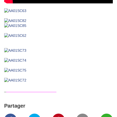
_
________________________
Partager