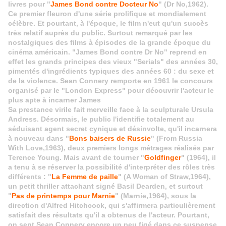
livres pour "
James Bond contre Docteur No
" (Dr No,1962).
Ce premier fleuron d'une série prolifique et mondialement
célèbre. Et pourtant, à l'époque, le film n'eut qu'un succès
très relatif auprès du public. Surtout remarqué par les
nostalgiques des films à épisodes de la grande époque du
cinéma américain. "James Bond contre Dr No" reprend en
effet les grands principes des vieux "Serials" des années 30,
pimentés d'ingrédients typiques des années 60 : du sexe et
de la violence. Sean Connery remporte en 1961 le concours
organisé par le "London Express" pour découvrir l'acteur le
plus apte à incarner James
Sa prestance virile fait merveille face à la sculpturale Ursula
Andress. Désormais, le public l'identifie totalement au
séduisant agent secret cynique et désinvolte, qu'il incarnera
à nouveau dans "
Bons baisers de Russie
" (From Russia
With Love,1963), deux premiers longs métrages réalisés par
Terence Young. Mais avant de tourner "
Goldfinger
" (1964), il
a tenu à se réserver la possibilité d'interpréter des rôles très
différents : "
La Femme de paille
" (A Woman of Straw,1964),
un petit thriller attachant signé Basil Dearden, et surtout
"
Pas de printemps pour Marnie
" (Marnie,1964), sous la
direction d'Alfred Hitchcock, qui s'affirmera particulièrement
satisfait des résultats qu'il a obtenus de l'acteur. Pourtant,
on sent Sean Connery encore un peu figé dans ce suspense