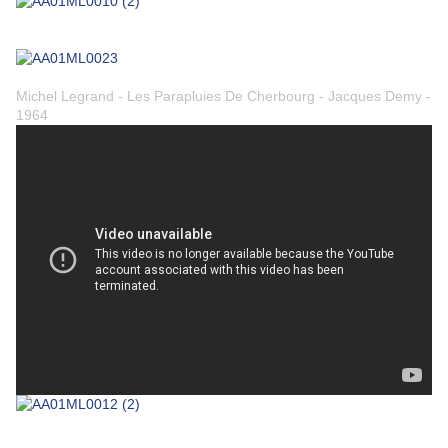
Michel Legrand - Les Parapluies De Cherbourg - Jacques Demy -
1964