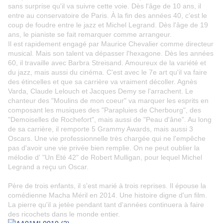
sans surprise qu'il va suivre cette voie. Dès l'âge de 10 ans, il
entre au conservatoire de Paris. À la fin des années 40, c'est le
coup de foudre entre le jazz et Michel Legrand. Dès l'âge de 19
ans, le pianiste se fait remarquer comme arrangeur.
Il est rapidement engagé par Maurice Chevalier comme directeur
musical. Mais son talent va dépasser l'hexagone. Dès les années
60, il travaille avec Barbra Streisand. Amoureux de la variété et
du jazz, mais aussi du cinéma. C'est avec le 7e art qu'il va faire
des étincelles et que sa carrière va vraiment décoller. Agnès
Varda, Claude Lelouch et Jacques Demy se l'arrachent. Le
chanteur des "Moulins de mon coeur" va marquer les esprits en
composant les musiques des "Parapluies de Cherbourg", des
"Demoiselles de Rochefort", mais aussi de "Peau d'âne". Au long
de sa carrière, il remporte 5 Grammy Awards, mais aussi 3
Oscars. Une vie professionnelle très chargée qui ne l'empêche
pas d'avoir une vie privée bien remplie. On ne peut oublier la
mélodie d' "Un Eté 42" de Robert Mulligan, pour lequel Michel
Legrand a reçu un Oscar.
Père de trois enfants, il s'est marié à trois reprises. Il épouse la
comédienne Macha Méril en 2014. Une histoire digne d'un film.
La pierre qu'il a jetée pendant tant d'années continuera à faire
des ricochets dans le monde entier.