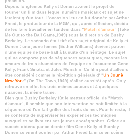
précision.
Depuis longtemps Kelly et Donen avaient le projet de
tourner un film dans lequel numéros musicaux et sujet ne
feraient qu'un tout. L'occasion leur en fut donnée par Arthur
Freed, le producteur de la MGM, qui, après réflexion, décida
de les faire travailler en tandem dans "
Match d'amour
" (Take
Me Out to the Ball Game,1949) sous la direction de Busby
Berkeley. Le scénario était tiré d'un sujet original de Kelly et
Donen : une jeune femme (Esther Williams) devient patron
d'une équipe de base-ball à la suite d'un héritage. Le sujet,
qui ne comporte pas de séquences aquatiques, raconte les
amours de trois champions de l'équipe en l'occurence Gene
Kelly, Frank Sinatra et Jules Munshin. Ce film peut d'ailleurs
être considéré comme la répétition générale d' "
Un Jour à
New York
" (On The Town,1949) réalisé aussitôt après. On y
retrouve en effet les trois mêmes acteurs et à quelques
nuances, la même trame.
Bien que Busby Berkeley fût le metteur officiel de "Match
d'amour", il semble que son intervention se soit limitée à la
séquence où l'on fait griller des fruits de mer. Pour le reste, il
se contenta de superviser les expériences techniques
auxquelles se livraient ses jeunes chorégraphes. Grâce au
succès obtenu par ce dernier film Gene Kelly et Stanley
Donen se virent confier par Arthur Freed la mise en scène