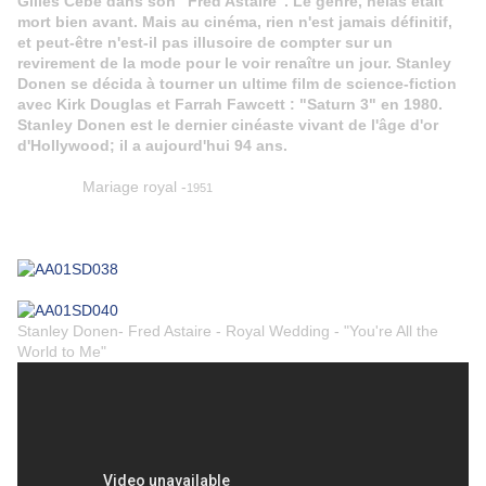
Gilles Cèbe dans son "Fred Astaire". Le genre, hélas était
mort bien avant. Mais au cinéma, rien n'est jamais définitif,
et peut-être n'est-il pas illusoire de compter sur un
revirement de la mode pour le voir renaître un jour. Stanley
Donen se décida à tourner un ultime film de science-fiction
avec Kirk Douglas et Farrah Fawcett : "Saturn 3" en 1980.
Stanley Donen est le dernier cinéaste vivant de l'âge d'or
d'Hollywood; il a aujourd'hui 94 ans.
Mariage royal -
1951
Stanley Donen- Fred Astaire - Royal Wedding - "You're All the
World to Me"