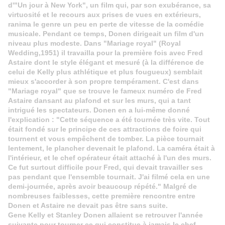
d'"Un jour à New York", un film qui, par son exubérance, sa
virtuosité et le recours aux prises de vues en extérieurs,
ranima le genre un peu en perte de vitesse de la comédie
musicale. Pendant ce temps, Donen dirigeait un film d'un
niveau plus modeste. Dans "Mariage royal" (Royal
Wedding,1951) il travailla pour la première fois avec Fred
Astaire dont le style élégant et mesuré (à la différence de
celui de Kelly plus athlétique et plus fougueux) semblait
mieux s'accorder à son propre tempérament. C'est dans
"Mariage royal" que se trouve le fameux numéro de Fred
Astaire dansant au plafond et sur les murs, qui a tant
intrigué les spectateurs. Donen en a lui-même donné
l'explication : "Cette séquence a été tournée très vite. Tout
était fondé sur le principe de ces attractions de foire qui
tournent et vous empêchent de tomber. La pièce tournait
lentement, le plancher devenait le plafond. La caméra était à
l'intérieur, et le chef opérateur était attaché à l'un des murs.
Ce fut surtout difficile pour Fred, qui devait travailler ses
pas pendant que l'ensemble tournait. J'ai filmé cela en une
demi-journée, après avoir beaucoup répété." Malgré de
nombreuses faiblesses, cette première rencontre entre
Donen et Astaire ne devait pas être sans suite.
Gene Kelly et Stanley Donen allaient se retrouver l'année
suivante pour tourner ce qui constitue à jamais le chef-