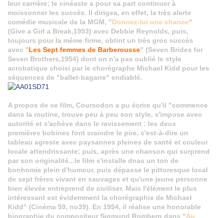
leur carrière; le cinéaste a pour sa part continuer à
moissonner les succès. Il dirigea, en effet, la très alerte
comédie musicale de la MGM, "
Donnez-lui une chance
"
(Give a Girl a Break,1953) avec Debbie Reynolds, puis,
toujours pour la même firme, obtint un très gros succès
avec "
Les Sept femmes de Barberousse
" (Seven Brides for
Seven Brothers,1954) dont on n'a pas oublié le style
acrobatique choisi par le chorégraphe Michael Kidd pour les
séquences de "ballet-bagarre" endiablé.
A propos de ce film, Coursodon a pu écrire qu'il "commence
dans la routine, trouve peu à peu son style, s'impose avec
autorité et s'achève dans le ravissement : les deux
premières bobines font craindre le pire, c'est-à-dire un
tableau agreste avec paysannes pleines de santé et couleur
locale attendrissante; puis, après une chanson qui surprend
par son originalité...le film s'installe dnas un ton de
bonhomie plein d'humour, puis dépasse le pittoresque local
de sept frères vivant en sauvages et qu'une jeune personne
bien élevée entreprend de civiliser. Mais l'élément le plus
intéressant est évidemment la chorégraphie de Michael
Kidd" (Cinéma 59, no39). En 1954, il réalise une honorable
biographie du compositeur Sigmund Romberg dans "
Au