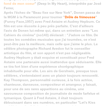
fond de mon coeur
" (Deep In My Heart), interprétée par José
Ferrer,
Après l'échec de "Beau fixe sur New York", Donen passa de
la MGM à la Paramount pour tourner "
Drôle de frimousse
"
(Funny Face,1957) avec Fred Astaire et Audrey Hepburn. Ce
film est une réussite à peu près parfaite. C'est d'ailleurs
l'avis de Donen lui-même qui, dans un entretien avec "Les
Cahiers du cinéma" (no143) déclarait : "J'adore ce film. De
toutes les comédies musicales que j'ai tournées, ce n'est
peut-être pas la meilleure, mais celle que j'aime le plus. Le
célèbre photographe Richard Avedon fut le conseiller
artistique du film, et son apport n'est pas négligeable.
Audrey Hepburn y était exquise et constituait pour Fred
Astaire une partenaire aussi inattendue que séduisante. Elle
se tira fort bien d'une expérience chorégraphique
inhabituelle pour elle. Les airs de Gershwin, presque tous
célèbres, s'entendaient avec un plaisir toujours renouvelé.
Kay Thompson, personnalité curieuse, à la fois actrice,
chanteuse, danseuse, compositeur et arrangeur, y faisait,
pour une de ses rares apparitions au cinéma, une
savoureuse composition de journaliste de mode farfelue et
tyrnanique. Quant à Fred Astaire, il était toujours
éblouissant dans ses numéros, en particulier "Let's Kiss