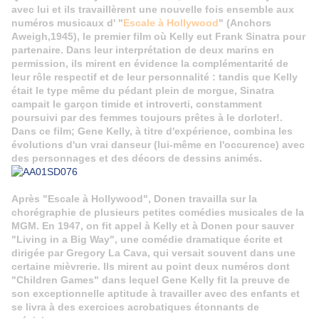
avec lui et ils travaillèrent une nouvelle fois ensemble aux
numéros musicaux d' "
Escale à Hollywood
" (Anchors
Aweigh,1945), le premier film où Kelly eut Frank Sinatra pour
partenaire. Dans leur interprétation de deux marins en
permission, ils mirent en évidence la complémentarité de
leur rôle respectif et de leur personnalité : tandis que Kelly
était le type même du pédant plein de morgue, Sinatra
campait le garçon timide et introverti, constamment
poursuivi par des femmes toujours prêtes à le dorloter!.
Dans ce film; Gene Kelly, à titre d'expérience, combina les
évolutions d'un vrai danseur (lui-même en l'occurence) avec
des personnages et des décors de dessins animés.
Après "Escale à Hollywood", Donen travailla sur la
chorégraphie de plusieurs petites comédies musicales de la
MGM.
En 1947, on fit appel à Kelly et à Donen pour sauver
"Living in a Big Way", une comédie dramatique écrite et
dirigée par Gregory La Cava, qui versait souvent dans une
certaine mièvrerie. Ils mirent au point deux numéros dont
"Children Games" dans lequel Gene Kelly fit la preuve de
son exceptionnelle aptitude à travailler avec des enfants et
se livra à des exercices acrobatiques étonnants de