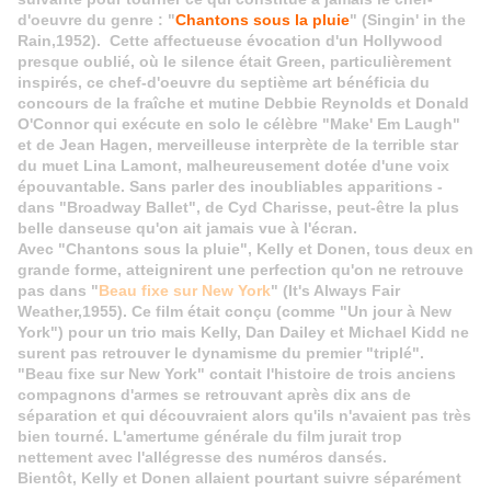
d'oeuvre du genre : "
Chantons sous la pluie
" (Singin' in the
Rain,1952). Cette affectueuse évocation d'un Hollywood
presque oublié, où le silence était Green, particulièrement
inspirés, ce chef-d'oeuvre du septième art bénéficia du
concours de la fraîche et mutine Debbie Reynolds et Donald
O'Connor qui exécute en solo le célèbre "Make' Em Laugh"
et de Jean Hagen, merveilleuse interprète de la terrible star
du muet Lina Lamont, malheureusement dotée d'une voix
épouvantable. Sans parler des inoubliables apparitions -
dans "Broadway Ballet", de Cyd Charisse, peut-être la plus
belle danseuse qu'on ait jamais vue à l'écran.
Avec "Chantons sous la pluie", Kelly et Donen, tous deux en
grande forme, atteignirent une perfection qu'on ne retrouve
pas dans "
Beau fixe sur New York
" (It's Always Fair
Weather,1955). Ce film était conçu (comme "Un jour à New
York") pour un trio mais Kelly, Dan Dailey et Michael Kidd ne
surent pas retrouver le dynamisme du premier "triplé".
"Beau fixe sur New York" contait l'histoire de trois anciens
compagnons d'armes se retrouvant après dix ans de
séparation et qui découvraient alors qu'ils n'avaient pas très
bien tourné. L'amertume générale du film jurait trop
nettement avec l'allégresse des numéros dansés.
Bientôt, Kelly et Donen allaient pourtant suivre séparément