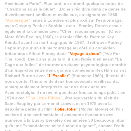
Américain à Paris". Plus tard, on entend quelques notes de
"Chantons sous la pluie"....Donen récidiva dans ce genre de
divertissement pétillant et malicieux, en signant en 1966
"
Arabesque
", situé à Londres et plus axé sur l'espionnage,
avec Gregory Peck et Sophia Loren. Stanley Donen essaie
également la comédie avec "Chéri, recommençons" (Once
More With Feeling,1960), le dernier film de l'actrice Kay
Kendall avant sa mort tragique. En 1967, il retrouve Audrey
Hepburn pour un ultime tournage au côté du comédien
britannique Albert Finney dans "
Voyage à deux
" (Two For
The Road). Deux ans plus tard, il a eu l'idée bien avant "La
Cage aux folles" de tourner un drame psychologique enrobé
d'un huis-clos entre deux grands comédiens Rex Harrison et
Richard Burton avec "
L'Escalier
" (Staircase,1969); il tente de
nous conter l'histoire de deux homosexuels vieillissants,
remarquablement interprétés par nos deux acteurs.
Avec nostalgie, il ne revint que deux fois au temps jadis : en
1974 avec "
The Little Prince
", étrange version du récit de
Saint-Exupéry par Lerner et Loewe, et en 1978 avec la
deuxième partie du film "
Folie, folie
" (Movie, Movie) où l'on
assiste à une sentimentale et amusante évocation des
numéros à la Busby Berkeley des années 30 beaucoup plus
qu'à une "scandaleuse mise à mort du genre", comme l'écrit