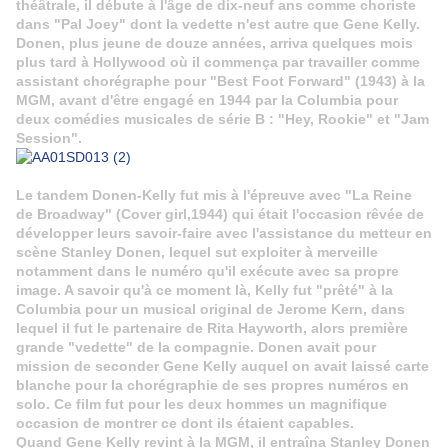
théâtrale, il débute à l'âge de dix-neuf ans comme choriste
dans "Pal Joey" dont la vedette n'est autre que Gene Kelly.
Donen, plus jeune de douze années, arriva quelques mois
plus tard à Hollywood où il commença par travailler comme
assistant chorégraphe pour "Best Foot Forward" (1943) à la
MGM, avant d'être engagé en 1944 par la Columbia pour
deux comédies musicales de série B : "Hey, Rookie" et "Jam
Session".
Le tandem Donen-Kelly fut mis à l'épreuve avec "La Reine
de Broadway" (Cover girl,1944) qui était l'occasion rêvée de
développer leurs savoir-faire avec l'assistance du metteur en
scène Stanley Donen, lequel sut exploiter à merveille
notamment dans le numéro qu'il exécute avec sa propre
image. A savoir qu'à ce moment là, Kelly fut "prêté" à la
Columbia pour un musical original de Jerome Kern, dans
lequel il fut le partenaire de Rita Hayworth, alors première
grande "vedette" de la compagnie. Donen avait pour
mission de seconder Gene Kelly auquel on avait laissé carte
blanche pour la chorégraphie de ses propres numéros en
solo. Ce film fut pour les deux hommes un magnifique
occasion de montrer ce dont ils étaient capables.
Quand Gene Kelly revint à la MGM, il entraîna Stanley Donen