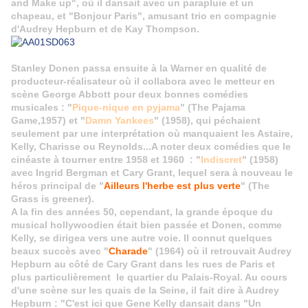
and Make up", où il dansait avec un parapluie et un
chapeau, et "Bonjour Paris", amusant trio en compagnie
d'Audrey Hepburn et de Kay Thompson.
Stanley Donen passa ensuite à la Warner en qualité de
producteur-réalisateur où il collabora avec le metteur en
scène George Abbott pour deux bonnes comédies
musicales : "
Pique-nique en pyjama
" (The Pajama
Game,1957) et "
Damn Yankees
" (1958), qui péchaient
seulement par une interprétation où manquaient les Astaire,
Kelly, Charisse ou Reynolds...A noter deux comédies que le
cinéaste à tourner entre 1958 et 1960 : "
Indiscret
" (1958)
avec Ingrid Bergman et Cary Grant, lequel sera à nouveau le
héros principal de "
Ailleurs l'herbe est plus verte
" (The
Grass is greener).
A la fin des années 50, cependant, la grande époque du
musical hollywoodien était bien passée et Donen, comme
Kelly, se dirigea vers une autre voie. Il connut quelques
beaux succès avec "
Charade
" (1964) où il retrouvait Audrey
Hepburn au côté de Cary Grant dans les rues de Paris et
plus particulièrement le quartier du Palais-Royal. Au cours
d'une scène sur les quais de la Seine, il fait dire à Audrey
Hepburn : "C'est ici que Gene Kelly dansait dans "Un