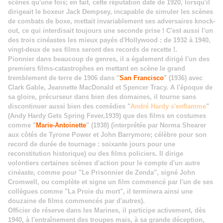
scènes qu'une fois; en fait, cette réputation date de 1920, lorsqu'il
dirigeait le boxeur Jack Dempsey, incapable de simuler les scènes
de combats de boxe, mettait invariablement ses adversaires knock-
out, ce qui interdisait toujours une seconde prise ! C'est aussi l'un
des trois cinéastes les mieux payés d'Hollywood : de 1932 à 1940,
vingt-deux de ses films seront des records de recette !.
Pionnier dans beaucoup de genres, il a également dirigé l'un des
premiers films-catastrophes en mettant en scène le grand
tremblement de terre de 1906 dans "
San Francisco
" (1936) avec
Clark Gable, Jeannette MacDonald et Spencer Tracy. A l'époque de
sa gloire, précurseur dans bien des domaines, il tourne sans
discontinuer aussi bien des comédies "
André Hardy s'enflamme
"
(Andy Hardy Gets Spring Fever,1939) que des films en costumes
comme "
Marie-Antoinette
" (1938) (interprétée par Norma Shearer
aux côtés de Tyrone Power et John Barrymore; célèbre pour son
record de durée de tournage : soixante jours pour une
reconstitution historique) ou des films policiers.
Il dirige
volontiers certaines scènes d'action pour le compte d'un autre
cinéaste, comme pour "Le Prisonnier de Zenda", signé John
Cromwell, ou complète et signe un film commencé par l'un de ses
collègues comme "La Proie du mort", il terminera ainsi une
douzaine de films commencés par d'autres).
Officier de réserve dans les Marines, il participe activement, dès
1940, à l'entraînement des troupes mais, à sa grande déception,