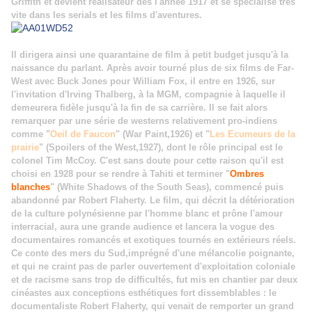
Griffith et devient réalisateur dès l'année 1917 et se spécialise très
vite dans les serials et les films d'aventures.
Il dirigera ainsi une quarantaine de film à petit budget jusqu'à la
naissance du parlant. Après avoir tourné plus de six films de Far-
West avec Buck Jones pour William Fox, il entre en 1926, sur
l'invitation d'Irving Thalberg, à la MGM, compagnie à laquelle il
demeurera fidèle jusqu'à la fin de sa carrière. Il se fait alors
remarquer par une série de westerns relativement pro-indiens
comme "
Oeil de Faucon
" (War Paint,1926) et "
Les Ecumeurs de la
prairie
" (Spoilers of the West,1927), dont le rôle principal est le
colonel Tim McCoy. C'est sans doute pour cette raison qu'il est
choisi en 1928 pour se rendre à Tahiti et terminer "
Ombres
blanches
" (White Shadows of the South Seas), commencé puis
abandonné par Robert Flaherty. Le film, qui décrit la détérioration
de la culture polynésienne par l'homme blanc et prône l'amour
interracial, aura une grande audience et lancera la vogue des
documentaires romancés et exotiques tournés en extérieurs réels.
Ce conte des mers du Sud,imprégné d'une mélancolie poignante,
et qui ne craint pas de parler ouvertement d'exploitation coloniale
et de racisme sans trop de difficultés, fut mis en chantier par deux
cinéastes aux conceptions esthétiques fort dissemblables : le
documentaliste Robert Flaherty, qui venait de remporter un grand