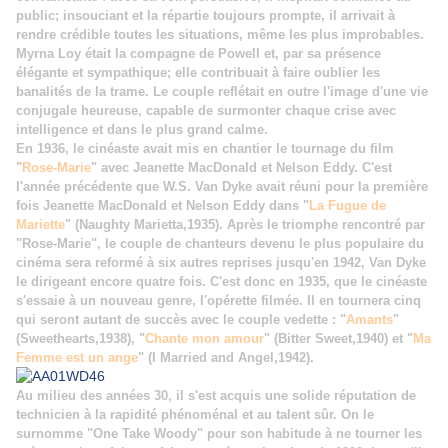
public; insouciant et la répartie toujours prompte, il arrivait à
rendre crédible toutes les situations, même les plus improbables.
Myrna Loy était la compagne de Powell et, par sa présence
élégante et sympathique; elle contribuait à faire oublier les
banalités de la trame. Le couple reflétait en outre l'image d'une vie
conjugale heureuse, capable de surmonter chaque crise avec
intelligence et dans le plus grand calme.
En 1936, le cinéaste avait mis en chantier le tournage du film
"
Rose-Marie
" avec Jeanette MacDonald et Nelson Eddy. C'est
l'année précédente que W.S. Van Dyke avait réuni pour la première
fois Jeanette MacDonald et Nelson Eddy dans "
La Fugue de
Mariette
" (Naughty Marietta,1935). Après le triomphe rencontré par
"Rose-Marie", le couple de chanteurs devenu le plus populaire du
cinéma sera reformé à six autres reprises jusqu'en 1942, Van Dyke
le dirigeant encore quatre fois. C'est donc en 1935, que le cinéaste
s'essaie à un nouveau genre, l'opérette filmée. Il en tournera cinq
qui seront autant de succès avec le couple vedette : "
Amants
"
(Sweethearts,1938), "
Chante mon amour
" (Bitter Sweet,1940) et "
Ma
Femme est un ange
" (I Married and Angel,1942).
Au milieu des années 30, il s'est acquis une solide réputation de
technicien à la rapidité phénoménal et au talent sûr. On le
surnomme "One Take Woody" pour son habitude
à ne tourner les