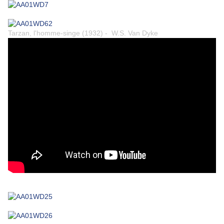
Tarzan, l'homme-singe (1932) - W.S. Van Dyke