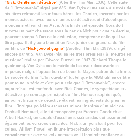
"
Nick, Gentleman détective
" (After the Thin Man,1936). Cette suite
de "L'Introuvable" signé par W.S. Van Dyke d'une série à succès de
six titres retrouvait les mêmes héros, les Charles, incarnés par les
mêmes acteurs, avec leurs manies de détectives et d'alcooliques
mondains et leur chien Astia. A la fin de cet épisode, Nora doit
tricoter un petit chausson sous le nez de Nick pour que ce dernier,
pourtant rompu à l'art de la déduction, comprenne enfin qu'il va
être papa. Et il y aura bientôt un Nick junior qui grandira de film
en film, de "
Nick joue et gagne
" (Another Thin Man,1939), dirigé
encore par W.S. Van Dyke (réalisa les trois premiers), à "Meurtre en
musique" réalisé par Edward Buzzell en 1947 (Richard Thorpe le
quatrième).
Van Dyke eut le mérite de les avoir découverts et
imposés malgré l'opposition de Louis B. Mayer, patron de la firme.
Le succès du film "L'Introuvable" fut tel que la MGM utilisa ce titre
pour toute la série et c'est pour cela que "L'Introuvable", encore
aujourd'hui, est confondu avec Nick Charles, le sympathique ex-
détective, personnage principal du film. Humour sophistiqué,
amour et histoire de détective étaient les ingrédients du premier
film.
L'intrigue policière est assez mince; inspirée d'un récit de
Dashiell Hammett, elle fut transposée par Frances Goodrich et
Albert Hackett, un couple d'excellents scénaristes qui assurèrent
également les versions suivantes. Nick a un penchant pour les
cuites, William Powell en fit une interprétation plus que
convaincante : avec sa voix persuasive, il inspirait confiance au