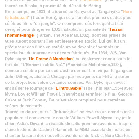
tourné en Alaska, à proximité du détroit de Béring.
Entre-temps, en 1931, il a tourné au Kenya et au Tanganyika "
Horn
le trafiquant
" (Trader Horn), qui sera l'un des premiers et des plus
célèbres films "de jungle". On comprend dès lors qu'il ait été
désigné pour diriger en 1932 l'adaptation parlante de "
Tarzan
l'homme-singe
" (Tarzan, The Ape Man,1932), dont les prises de
vues auront pourtant lieu entièrement en studio. Lui qui fut un
précurseur des films en extérieurs va devenir désormais un
spécialiste du tournage en décors fabriqués. En 1934, W.S. Van
Dyke signe "
Un Drame à Manhattan
" ou également connu sous le
titre de "L'Ennemi public No1" (Manhattan Melodrama,1934),
demeuré célèbre par ce que c'est le dernier film vu par le gangster
John Dillinger, abattu à Chicago par les agents du FBI à la sortie
de la projection
; selon certaines sources, Van Dyke, qui devait
enchaîner le tournage de "
L'Introuvable
" (The Thin Man,1934) avec
Myrna Loy et William Powell, n'aurait pas terminer le film. George
Cukor et Jack Conway l'auraient alors remplacé pour certaines
scènes de raccords.
Tourné en douze jours "L'Introuvable" se révélera un grand succès
populaire et consacrera le couple William Powell-Myrna Loy (et le
chien Astia). Devant la réussite de cette première aventure, inspiré
d'une histoire de Dashiell Hammett, la MGM accepta de mettre en
chantier la suite des nouvelles aventures de Nick et Nora Charles :