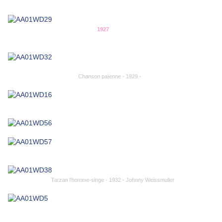
1927
Chanson païenne - 1929 -
Tarzan l'homme-singe - 1932 - Johnny Weissmuller