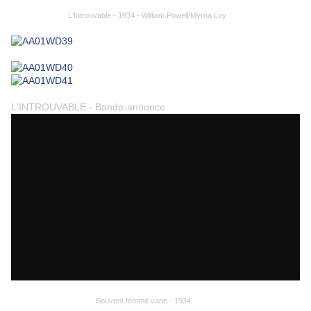
L'Introuvable - 1934 - William Powell/Myrna Loy
L'INTROUVABLE - Bande-annonce
Souvent femme varie - 1934