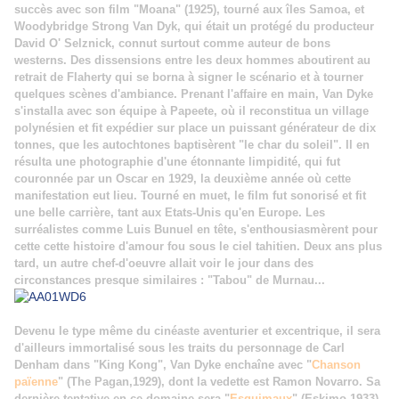
succès avec son film "Moana" (1925), tourné aux îles Samoa, et
Woodybridge Strong Van Dyk, qui était un protégé du producteur
David O' Selznick, connut surtout comme auteur de bons
westerns. Des dissensions entre les deux hommes aboutirent au
retrait de Flaherty qui se borna à signer le scénario et à tourner
quelques scènes d'ambiance. Prenant l'affaire en main, Van Dyke
s'installa avec son équipe à Papeete, où il reconstitua un village
polynésien et fit expédier sur place un puissant générateur de dix
tonnes, que les autochtones baptisèrent "le char du soleil". Il en
résulta une photographie d'une étonnante limpidité, qui fut
couronnée par un Oscar en 1929, la deuxième année où cette
manifestation eut lieu. Tourné en muet, le film fut sonorisé et fit
une belle carrière, tant aux Etats-Unis qu'en Europe. Les
surréalistes comme Luis Bunuel en tête, s'enthousiasmèrent pour
cette cette histoire d'amour fou sous le ciel tahitien. Deux ans plus
tard, un autre chef-d'oeuvre allait voir le jour dans des
circonstances presque similaires : "Tabou" de Murnau...
Devenu le type même du cinéaste aventurier et excentrique, il sera
d'ailleurs immortalisé sous les traits du personnage de Carl
Denham dans "King Kong", Van Dyke enchaîne avec "
Chanson
païenne
" (The Pagan,1929), dont la vedette est Ramon Novarro. Sa
dernière tentative en ce domaine sera "
Esquimaux
" (Eskimo,1933)