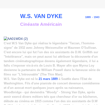
W.S. VAN DYKE
1889 - 1943
Cinéaste Américain
C'est W.S Van Dyke qui réalisa le légendaire "Tarzan, l'homme-
signe" de 1932 avec Johnny Weissmuller et Maureen O'Sullivan.
C'est encore lui qui fut l'un des six assistants de D.W. Griffith sur
"Intolérance", mais on peut aussi lui attribuer la découverte d'un
tandem cinématographique devenu également légendaire, il lui a
fallu s'imposer vis-à-vis de Louis B. Mayer afin que Myrna Loy
devienne la partenaire de William Powell dans la fameuse série de
films sur "L'Introuvable" (The Thin Man).
W.S. Van Dyke est né le
21 mars 1889
à Seattle dans l'Etat de
Washinghton. Fils d'une pianiste de concert devenue comédienne
et d'un avocat mort quelques jours après sa naissance,
Woodbridge - qui deviendra "Woody" - Strong Van Dyke, après
avoir exercé divers métiers tels que chercheur d'or ou bûcheron,
débute au cinéma en 1915 comme l'un des six assistants de D.W