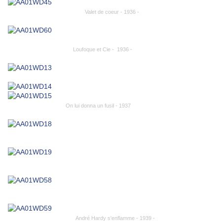
Valet de coeur - 1936 -
Loufoque et Cie - 1936 -
On lui donna un fusil - 1937
André Hardy s'enflamme - 1939 -