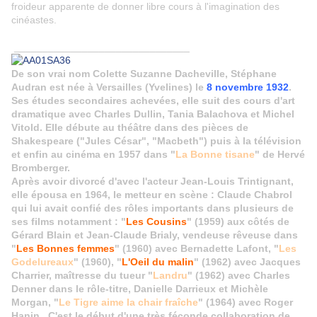
froideur apparente de donner libre cours à l'imagination des
cinéastes.
_______________________________
De son vrai nom Colette Suzanne Dacheville, Stéphane
Audran est née à Versailles (Yvelines) le
8 novembre 1932
.
Ses études secondaires achevées, elle suit des cours d'art
dramatique avec Charles Dullin, Tania Balachova et Michel
Vitold. Elle débute au théâtre dans des pièces de
Shakespeare ("Jules César", "Macbeth") puis à la télévision
et enfin au cinéma en 1957 dans "
La Bonne tisane
" de Hervé
Bromberger.
Après avoir divorcé d'avec l'acteur Jean-Louis Trintignant,
elle épousa en 1964, le metteur en scène : Claude Chabrol
qui lui avait confié des rôles importants dans plusieurs de
ses films notamment : "
Les Cousins
" (1959) aux côtés de
Gérard Blain et Jean-Claude Brialy, vendeuse rêveuse dans
"
Les Bonnes femmes
" (1960) avec Bernadette Lafont, "
Les
Godelureaux
" (1960), "
L'Oeil du malin
" (1962) avec Jacques
Charrier, maîtresse du tueur "
Landru
" (1962) avec Charles
Denner dans le rôle-titre, Danielle Darrieux et Michèle
Morgan, "
Le Tigre aime la chair fraîche
" (1964) avec Roger
Hanin...C'est le début d'une très féconde collaboration de