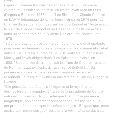
l'AFP.
Figure du cinéma français des années 70 et 80, Stéphane
Audran, qui s'était ensuite mise en retrait, avait reçu un Ours
d'argent à Berlin en 1968 pour "Les Biches" de Claude Chabrol,
un BAFTA britannique de la meilleure actrice en 1974 pour "Le
Charme discret de la bourgeoisie" de Luis Buñuel et "Juste avant
la nuit" de Claude Chabrol et un César de la meilleure actrice
dans un second rôle pour "Violette Nozière", de Chabrol, en
1979.
"Stéphane était une très bonne comédienne. Elle était épatante
pour jouer les femmes libres et indépendantes, comme elle l'était
dans la vie", a réagi auprès de l'AFP le réalisateur Jean-Pierre
Mocky, qui l'avait dirigée dans "Les Saisons du plaisir" en
1988. "Son charme discret habitait les films de Chabrol - et ceux
de Rohmer, Lautner, Audiard, Tavernier et Buñuel (...) Sa
présence, son élégance et sa voix inimitable restent et
résonnent", a réagi sur Twitter la ministre de la Culture, Françoise
Nyssen.
"Elle possédait tout à la fois l'élégance et le mystère, la
désinvolture et la complexité", a salué la présidente du Centre
national du cinéma (CNC) Frédérique Bredin. "Sa présence
magnétique, son charisme fascinant et son intelligence du jeu
ont profondément marqué le cinéma français". Énigmatique, cette
actrice aux immenses yeux verts et à la voix traînante dut à sa