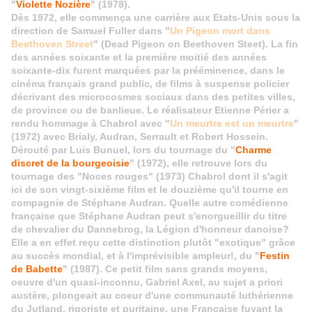
"
Violette Nozière
" (1978).
Dès 1972, elle commença une carrière aux Etats-Unis sous la
direction de Samuel Fuller dans "
Un Pigeon mort dans
Beethoven Street
" (Dead Pigeon on Beethoven Steet). La fin
des années soixante et la première moitié des années
soixante-dix furent marquées par la prééminence, dans le
cinéma français grand public, de films à suspense policier
décrivant des microcosmes sociaux dans des petites villes,
de province ou de banlieue. Le réalisateur Etienne Périer a
rendu hommage à Chabrol avec "
Un meurtre est un meurtre
"
(1972) avec Brialy, Audran, Serrault et Robert Hossein.
Dérouté par Luis Bunuel, lors du tournage du "
Charme
discret de la bourgeoisie
" (1972), elle retrouve lors du
tournage des "Noces rouges" (1973) Chabrol dont il s'agit
ici de son vingt-sixième film et le douzième qu'il tourne en
compagnie de Stéphane Audran. Quelle autre comédienne
française que Stéphane Audran peut s'enorgueillir du titre
de chevalier du Dannebrog, la Légion d'honneur danoise?
Elle a en effet reçu cette distinction plutôt "exotique" grâce
au succès mondial, et à l'imprévisible ampleur!, du "
Festin
de Babette
" (1987). Ce petit film sans grands moyens,
oeuvre d'un quasi-inconnu, Gabriel Axel, au sujet a priori
austère, plongeait au coeur d'une communauté luthérienne
du Jutland, rigoriste et puritaine, une Française fuyant la