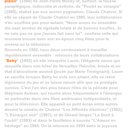
plaisir
" (1988) de Jean-Pierre Mocky et, surtout, la fausse
paraplégique, indiscrète et revêche, de "Poulet au vinaigre"
(1985), réalisé par son ancien pygmalion, Claude Chabrol. Si
elle se sépare de Claude Chabrol en 1980, leur collaboration
n'en souffrira pas pour autant. "Nous avons eu ensemble
dix-sept années de rigolade totale et de bonnes bouffes. Je
ne sais pas ce que j'aurais fait sans lui", confiera celle qui
tournera encore avec son ex-époux cinq films pour le
cinéma ou la télévision.
Divorcés en 1982, tous deux continuaient à travailler
régulièrement ensemble : retenons de leurs collaborations
"
Betty
" (1992) où elle interprète Laure, l'élégante veuve qui
recueille dans son hôtel de Versailles l'héroïne, brisée et en
état d'alcoolisme avancé (jouée par Marie Trintignant). Laure
se sacrifie lorsque Betty lui vole son amant, elle se retire
dignement du jeu et se laisse mourir afin que sa protégée
survive. C'est l'un des plus beaux rôles de la période pour
Stéphane Audran, qui tourne alors fréquemment à l'étranger,
en particulier dans des films américains indépendants, et
pour la télévision. Elle apparaît au petit écran entre autres
devant la caméra de Chabrol "Les Affinités électives" (1981);
"L'Escargot noir" (1987), et de Gérard Vergez "Le Droit à
l'oubli" (1993) et dans le feuilleton à succès "L'Amour en
héritage" en 1984. On la retrouve en 1994 dans la joyeuse