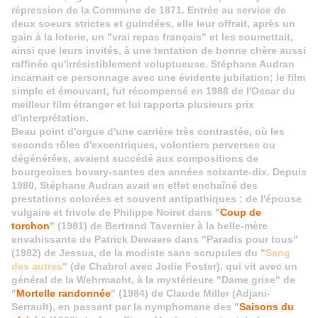
répression de la Commune de 1871. Entrée au service de
deux soeurs strictes et guindées, elle leur offrait, après un
gain à la loterie, un "vrai repas français" et les soumettait,
ainsi que leurs invités, à une tentation de bonne chère aussi
raffinée qu'irrésistiblement voluptueuse. Stéphane Audran
incarnait ce personnage avec une évidente jubilation; le film
simple et émouvant, fut récompensé en 1988 de l'Oscar du
meilleur film étranger et lui rapporta plusieurs prix
d'interprétation.
Beau point d'orgue d'une carrière très contrastée, où les
seconds rôles d'excentriques, volontiers perverses ou
dégénérées, avaient succédé aux compositions de
bourgeoises bovary-santes des années soixante-dix. Depuis
1980, Stéphane Audran avait en effet enchaîné des
prestations colorées et souvent antipathiques : de l'épouse
vulgaire et frivole de Philippe Noiret dans "
Coup de
torchon
" (1981) de Bertrand Tavernier à la belle-mère
envahissante de Patrick Dewaere dans "Paradis pour tous"
(1982) de Jessua, de la modiste sans scrupules du "
Sang
des autres
" (de Chabrol avec Jodie Foster), qui vit avec un
général de la Wehrmacht, à la mystérieure "Dame grise" de
"
Mortelle randonnée
" (1984) de Claude Miller (Adjani-
Serrault), en passant par la nymphomane des "
Saisons du