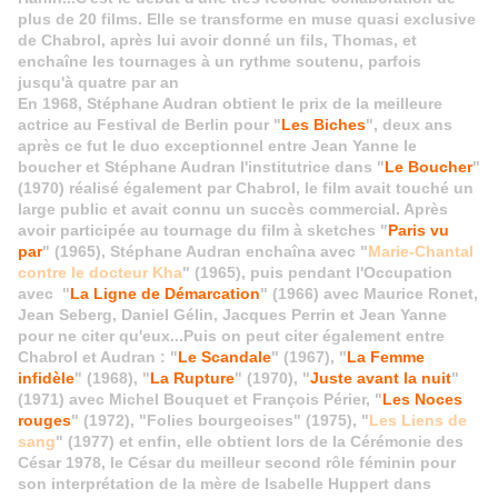
plus de 20 films. Elle se transforme en muse quasi exclusive
de Chabrol, après lui avoir donné un fils, Thomas, et
enchaîne les tournages à un rythme soutenu, parfois
jusqu'à quatre par an
En 1968, Stéphane Audran obtient le prix de la meilleure
actrice au Festival de Berlin pour "
Les Biches
", deux ans
après ce fut le duo exceptionnel entre Jean Yanne le
boucher et Stéphane Audran l'institutrice dans "
Le Boucher
"
(1970) réalisé également par Chabrol, le film avait touché un
large public et avait connu un succès commercial. Après
avoir participée au tournage du film à sketches "
Paris vu
par
" (1965), Stéphane Audran enchaîna avec "
Marie-Chantal
contre le docteur Kha
" (1965), puis pendant l'Occupation
avec "
La Ligne de Démarcation
" (1966) avec Maurice Ronet,
Jean Seberg, Daniel Gélin, Jacques Perrin et Jean Yanne
pour ne citer qu'eux...Puis on peut citer également entre
Chabrol et Audran : "
Le Scandale
" (1967), "
La Femme
infidèle
" (1968), "
La Rupture
" (1970), "
Juste avant la nuit
"
(1971) avec Michel Bouquet et François Périer, "
Les Noces
rouges
" (1972), "Folies bourgeoises" (1975), "
Les Liens de
sang
" (1977) et enfin, elle obtient lors de la Cérémonie des
César 1978, le César du meilleur second rôle féminin pour
son interprétation de la mère de Isabelle Huppert dans