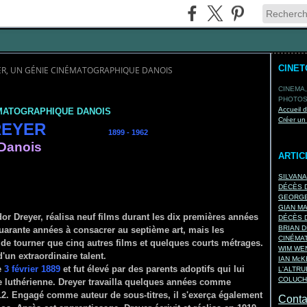
CINE
R, UN GÉNIE CINÉMATOGRAPHIQUE DANOIS
CINEMA,
PHOTOS,
Accueil 
ÉMATOGRAPHIQUE DANOIS
Créer un
 DREYER
1899 - 1962
 Danois
ARTIC
SILVAN
DÉCÈS D
GEORGE
GIAN M
or Dreyer, réalisa neuf films durant les dix premières années
DÉCÈS D
BRIAN D
quarante années à consacrer au septième art, mais les
CINÉMA
 de tourner que cinq autres films et quelques courts métrages.
WIM WEN
'un extraordinaire talent.
IAN Mc
e
3 février 1889
et fut élevé par des parents adoptifs qui lui
L'ALTRU
COLUCH
e luthérienne. Dreyer travailla quelques années comme
912. Engagé comme auteur de sous-titres, il s'exerça également
Contac