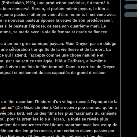
" (Prästänkän,1920), une production suédoise, fut tourné à
s bien conservé. Serein, et parfois même joyeux, le film a
jeune pasteur luthérien vient d'être nommé. Il est venu avec
que le nouveau pasteur épouse la veuve de son prédécesseur.
t si le pasteur l'épouse, ce sera son quatrième mari. Le
utume, se marie avec la vieille femme et garde sa fiancée
ieu à un bon gros comique paysan. Mais Dreyer, par un déluge
une célébration tranquille de la vieillesse et de la mort. La
ce qui l'attend, l'accepte comme une chose naturelle et
enu par une actrice très âgée, Hildur Carlberg, elle-même
ps à vivre une fois le film terminé. Dans la carrière de Dreyer,
moignait si nettement de ses capacités de grand directeur
 un film racontant l'histoire d'un village russe à l'époque de la
 autres
" (Die Gezeichneten). Cette oeuvre peu connue, qu'on a
ée plus tard, est un des films les plus fascinants du cinéaste
, pour la première fois à l'écran, la foule se révèle plus
 contient des séquences frénétiques montrant avec beaucoup de
prété par des émigrés russes, dont certains étaient passés par
nt de Pologne, d'Allemagne et de Scandinavie. L'un des