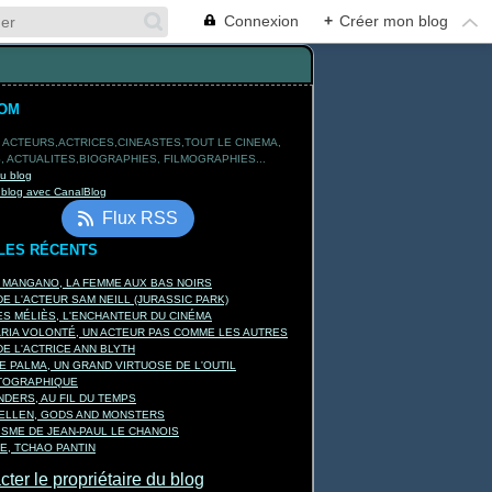
Connexion
+
Créer mon blog
TOM
 ACTEURS,ACTRICES,CINEASTES,TOUT LE CINEMA,
 ACTUALITES,BIOGRAPHIES, FILMOGRAPHIES...
du blog
 blog avec CanalBlog
Flux RSS
LES RÉCENTS
A MANGANO, LA FEMME AUX BAS NOIRS
E L'ACTEUR SAM NEILL (JURASSIC PARK)
S MÉLIÈS, L'ENCHANTEUR DU CINÉMA
ARIA VOLONTÉ, UN ACTEUR PAS COMME LES AUTRES
E L'ACTRICE ANN BLYTH
E PALMA, UN GRAND VIRTUOSE DE L'OUTIL
TOGRAPHIQUE
DERS, AU FIL DU TEMPS
KELLEN, GODS AND MONSTERS
ISME DE JEAN-PAUL LE CHANOIS
E, TCHAO PANTIN
ter le propriétaire du blog