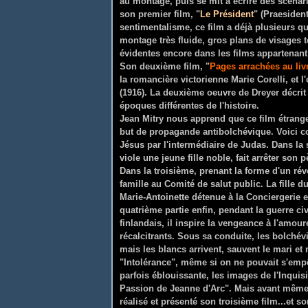
au montage, puis se mit à écrire des scénari
son premier film, "
Le Président
" (Praesiden
sentimentalisme, ce film a déjà plusieurs qua
montage très fluide, gros plans de visages t
évidentes encore dans les films appartenant 
Son deuxième film, "
Pages arrachées au liv
la romancière victorienne Marie Corelli, et l'
(1916). La deuxième oeuvre de Dreyer décri
époques différentes de l'histoire.
Jean Mitry nous apprend que ce film étrange
but de propagande antibolchévique. Voici co
Jésus par l'intermédiaire de Judas. Dans la 
viole une jeune fille noble, fait arrêter son
Dans la troisième, prenant la forme d'un ré
famille au Comité de salut public. La fille du
Marie-Antoinette détenue à la Conciergerie e
quatrième partie enfin, pendant la guerre ci
finlandais, il inspire la vengeance à l'amour
récalcitrants. Sous sa conduite, les bolchévi
mais les blancs arrivent, sauvent le mari et 
"Intolérance", même si on ne pouvait s'emp
parfois éblouissante, les images de l'Inquis
Passion de Jeanne d'Arc". Mais avant même qu
réalisé et présenté son troisième film...et s