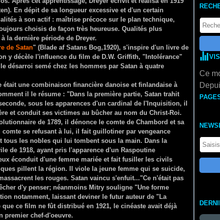
os. Après cet apprentissage, Dreyer écrivit et réalisa en 1919
RECH
ten). En dépit de sa longueur excessive et d'un certain
lités à son actif : maîtrise précoce sur le plan technique,
oujours choisis de façon très heureuse. Qualités plus
à la dernière période de Dreyer.
re de Satan
" (Blade af Satans Bog,1920), s'inspire d'un livre de
on y décèle l'influence du film de D.W. Griffith, "Intolérance"
VI
t le désarroi semé chez les hommes par Satan à quatre
Ce mo
 était une combinaison financière danoise et finlandaise à
Depui
mment il le résume : "Dans la première partie, Satan trahit
PAGE
seconde, sous les apparences d'un cardinal de l'Inquisition, il
 père et conduit ses victimes au bûcher au nom du Christ-Roi.
volutionnaire de 1789, il dénonce le comte de Chambord et sa
NEWS
 comte se refusant à lui, il fait guillotiner par vengeance
t tous les nobles qui lui tombent sous la main. Dans la
vile de 1918, ayant pris l'apparence d'un Raspoutine
eux éconduit d'une femme mariée et fait fusiller les civils
ques pillent la région. Il viole la jeune femme qui se suicide,
massacrent les rouges. Satan vaincu s'enfuit..."Ce n'était pas
êcher d'y penser; néanmoins Mitry souligne "Une forme
ition notamment, laissant deviner le futur auteur de "La
DERN
e ce film ne fût distribué en 1921, le cinéaste avait déjà
on premier chef-d'oeuvre.