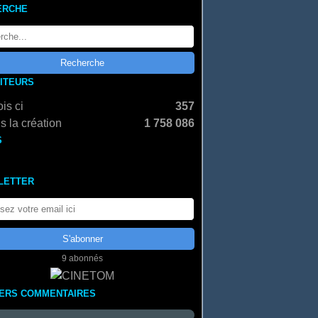
ERCHE
SITEURS
is ci
357
s la création
1 758 086
S
LETTER
9 abonnés
IERS COMMENTAIRES