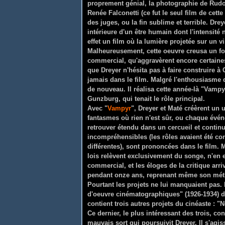
proprement génial, la photographie de Rudol
Renée Falconetti (ce fut le seul film de cett
des juges, ou la fin sublime et terrible. Dre
intérieure d'un être humain dont l'intensité
effet un film où la lumière projetée sur un 
Malheureusement, cette oeuvre creusa un fos
commercial, qu'aggravèrent encore certaine
que Dreyer n'hésita pas à faire construire 
jamais dans le film. Malgré l'enthousiasme d
de nouveau. Il réalisa cette année-là "Vam
Gunzburg, qui tenait le rôle principal.
Avec "
Vampyr
", Dreyer et Maté créèrent un
fantasmes où rien n'est sûr, ou chaque évé
retrouver étendu dans un cercueil et continu
incompréhensibles (les rôles avaient été con
différentes), sont prononcées dans le film. 
lois relèvent exclusivement du songe, n'en 
commercial, et les éloges de la critique arri
pendant onze ans, reprenant même son métie
Pourtant les projets ne lui manquaient pas
d'oeuvre cinématographiques" (1926-1934) de
contient trois autres projets du cinéaste :
Ce dernier, le plus intéressant des trois, co
mauvais sort qui poursuivit Dreyer. Il s'agis