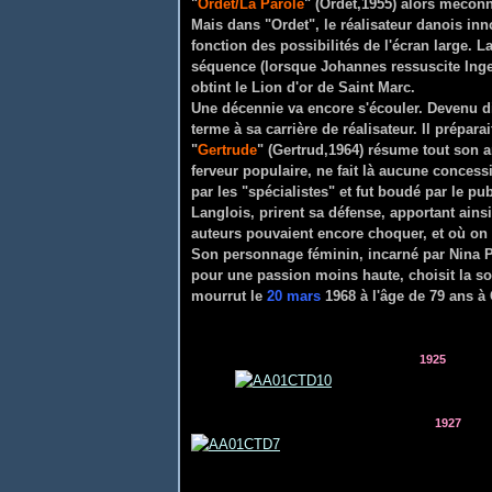
"
Ordet/La Parole
" (Ordet,1955) alors méconn
Mais dans "Ordet", le réalisateur danois in
fonction des possibilités de l'écran large. L
séquence (lorsque Johannes ressuscite Inger
obtint le Lion d'or de Saint Marc.
Une décennie va encore s'écouler. Devenu di
terme à sa carrière de réalisateur. Il préparai
"
Gertrude
" (Gertrud,1964) résume tout son ar
ferveur populaire, ne fait là aucune concessi
par les "spécialistes" et fut boudé par le pu
Langlois, prirent sa défense, apportant ains
auteurs pouvaient encore choquer, et où on 
Son personnage féminin, incarné par Nina Pe
pour une passion moins haute, choisit la sol
mourrut le
20 mars
1968 à l'âge de 79 ans 
1925
1927