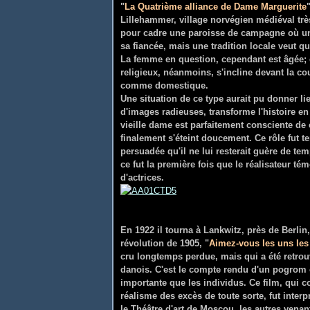
"
La Quatrième alliance de Dame Marguerite
Lillehammer, village norvégien médiéval trè
pour cadre une paroisse de campagne où un 
sa fiancée, mais une tradition locale veut 
La femme en question, cependant est âgée; e
religieux, néanmoins, s'incline devant la co
comme domestique.
Une situation de ce type aurait pu donner l
d'images radieuses, transforme l'histoire en 
vieille dame est parfaitement consciente de 
finalement s'éteint doucement. Ce rôle fut t
persuadée qu'il ne lui resterait guère de tem
ce fut la première fois que le réalisateur té
d'actrices.
En 1922 il tourna à Lankwitz, près de Berlin,
révolution de 1905, "
Aimez-vous les uns les
cru longtemps perdue, mais qui a été retrouv
danois. C'est le compte rendu d'un pogrom où
importante que les individus. Ce film, qui
réalisme des excès de toute sorte, fut inter
le Théâtre d'art de Moscou, les autres vena