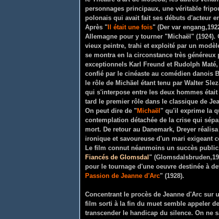
personnages principaux, une véritable fripoui
polonais qui avait fait ses débuts d'acteur e
Après "
Il était une fois
" (Der var engang,1922
Allemagne pour y tourner "Michaël" (1924). 
vieux peintre, trahi et exploité par un modèl
se montra en la circonstance très généreux 
exceptionnels Karl Freund et Rudolph Maté, 
confié par le cinéaste au comédien danois B
le rôle de Michäel étant tenu par Walter Slez
qui s'interpose entre les deux hommes était 
tard le premier rôle dans le classique de Je
On peut dire de "
Michaël
" qu'il exprime la 
contemplation détachée de la crise qui sépar
mort. De retour au Danemark, Dreyer réalisa
ironique et savoureuse d'un mari exigeant c
Le film connut néanmoins un succès public,
Fiancés de Glomsdal
" (Glomsdalsbruden,192
pour le tournage d'une oeuvre destinée à dev
Passion de Jeanne d'Arc
" (1928).
Concentrant le procès de Jeanne d'Arc sur u
film sorti à la fin du muet semble appeler 
transcender le handicap du silence. On ne sa