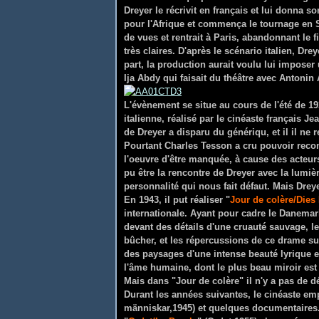
Dreyer le récrivit en français et lui donna 
pour l'Afrique et commença le tournage en So
de vues et rentrait à Paris, abandonnant le f
très claires. D'après le scénario italien, Dre
part, la production aurait voulu lui imposer
Ija Abdy qui faisait du théâtre avec Antonin 
L'évènement se situe au cours de l'été de 19
italienne, réalisé par le cinéaste français Je
de Dreyer a disparu du génériqu, et il il ne r
Pourtant Charles Tesson a cru pouvoir reco
l'oeuvre d'être manquée, à cause des acteurs 
pu être la rencontre de Dreyer avec la lumièr
personnalité qui nous fait défaut. Mais Drey
En 1943, il put réaliser "
Jour de colère/Dies 
internationale. Ayant pour cadre le Danemark
devant des détails d'une cruauté sauvage, le
bûcher, et les répercussions de ce drame sur
des paysages d'une intense beauté lyrique et
l'âme humaine, dont le plus beau miroir est
Mais dans "Jour de colère" il n'y a pas de 
Durant les années suivantes, le cinéaste emp
människar,1945) et quelques documentaires.