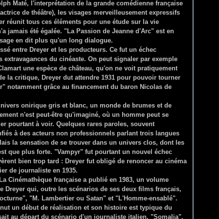
ph Maté, l'interprétation de la grande comédienne française
e actrice de théâtre), les visages merveilleusement expressifs
yer réunit tous ces éléments pour une étude sur la vie
 n'a jamais été égalée. "La Passion de Jeanne d'Arc" est en
visage en dit plus qu'un long dialogue.
sé entre Dreyer et les producteurs. Ce fut un échec
s extravagances du cinéaste. On peut signaler par exemple
à Clamart une espèce de château, qu'on ne voit pratiquement
e la critique, Dreyer dut attendre 1931 pour pouvoir tourner
pyr" notamment grâce au financement du baron Nicolas de
 univers onirique gris et blanc, un monde de brumes et de
nement n'est peut-être qu'imaginé, où un homme peut se
er pourtant à voir. Quelques rares paroles, souvent
fiés à des acteurs non professionnels parlant trois langues
Mais la sensation de se trouver dans un univers clos, dont les
est que plus forte. "Vampyr" fut pourtant un nouvel échec
vèrent bien trop tard : Dreyer fut obligé de renoncer au cinéma
r de journaliste en 1935.
. La Cinémathèque française a publié en 1983, un volume
 Dreyer qui, outre les scénarios de ses deux films français,
 "Nocturne", "M. Lambertier ou Satan" et "L'Homme-ensablé".
nnut un début de réalisation et son histoire est typique du
sait au départ du scénario d'un journaliste italien, "Somalia".