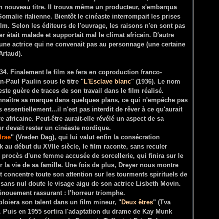
son nouveau titre. Il trouva même un producteur, s'embarqua
malie italienne. Bientôt le cinéaste interrompait les prises
ilm. Selon les éditeurs de l'ouvrage, les raisons n'en sont pas
yer était malade et supportait mal le climat africain. D'autre
 une actrice qui ne convenait pas au personnage (une certaine
Artaud).
34. Finalement le film se fera en coproduction franco-
an-Paul Paulin sous le titre "
L'Esclave blanc
" (1936). Le nom
este guère de traces de son travail dans le film réalisé.
nnaître sa marque dans quelques plans, ce qui n'empêche pas
essentiellement...il n'est pas interdit de rêver à ce qu'aurait
e africaine. Peut-être aurait-elle révélé un aspect de sa
er devait rester un cinéaste nordique.
Irae
" (Vreden Dag), qui lui valut enfin la consécration
 au début du XVIIe siècle, le film raconte, sans reculer
 procès d'une femme accusée de sorcellerie, qui finira sur le
 la vie de sa famille. Une fois de plus, Dreyer nous montre
 concentre toute son attention sur les tourments spirituels de
 sans nul doute le visage aigu de son actrice Lisbeth Movin.
dénouement rassurant : l'horreur triomphe.
loiera son talent dans un film mineur, "
Deux êtres
" (Tva
 Puis en 1955 sortira l'adaptation du drame de Kay Munk