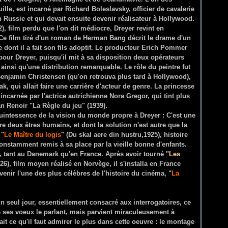
lle, est incarné par Richard Boleslavsky, officier de cavalerie
n Russie et qui devait ensuite devenir réalisateur à Hollywood.
), film perdu que l'on dit médiocre, Dreyer revint en
Ce film tiré d'un roman de Herman Bang décrit le drame d'un
e dont il a fait son fils adoptif. Le producteur Erich Pommer
pour Dreyer, puisqu'il mit à sa disposition deux opérateurs
ainsi qu'une distribution remarquable. Le rôle du peintre fut
enjamin Christensen (qu'on retrouva plus tard à Hollywood),
ak, qui allait faire une carrière d'acteur de genre. La princesse
incarnée par l'actrice autrichienne Nora Gregor, qui tint plus
an Renoir "La Règle du jeu" (1939).
quintessence de la vision du monde propre à Dreyer : C'est une
e deux êtres humains, et dont la solution n'est autre que la
 "
Le Maître du logis
" (Du skal aere din hustru,1925), histoire
onstamment remis à sa place par la vieille bonne d'enfants.
 tant au Danemark qu'en France. Après avoir tourné "
Les
6), film moyen réalisé en Norvège, il s'installa en France
enir l'une des plus célèbres de l'histoire du cinéma, "
La
n seul jour, essentiellement consacré aux interrogatoires, ce
de ses voeux le parlant, mais parvient miraculeusement à
it ce qu'il faut admirer le plus dans cette oeuvre : le montage