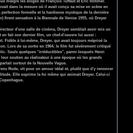
ue malgré les éloges de François Tuffaut et Eric Rohmer.
novait dans la mesure où il avait conçu sa mise en scène en
a perfection formelle et la hardiesse mystique de la dernière
) firent sensation à la Biennale de Venise 1955, où Dreyer
recteur d'une salle de cinéma, Dreyer semblait avoir mis un
t en fait son dernier film, un chef-d'oeuvre lui aussi :
t. Fidèle à lui-même, Dreyer, qui avait toujours méprisé la
on. Lors de sa sortie en 1964, le film fut sévèrement critiqué
blic. Seuls quelques "irréductibles", parmi lesquels Henri
i leur soutien au réalisateur à une époque où les grands
parlait surtout de la Nouvelle Vague.
ns Rode, vit pour un amour idéal et, plutôt que d'y renoncer
itude. Elle exprime la foi même qui animait Dreyer. Celui-ci
à Copenhague.