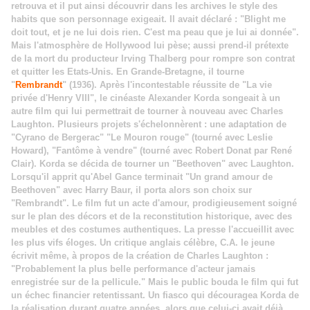
retrouva et il put ainsi découvrir dans les archives le style des
habits que son personnage exigeait. Il avait déclaré : "Blight me
doit tout, et je ne lui dois rien. C'est ma peau que je lui ai donnée".
Mais l'atmosphère de Hollywood lui pèse; aussi prend-il prétexte
de la mort du producteur Irving Thalberg pour rompre son contrat
et quitter les Etats-Unis. En Grande-Bretagne, il tourne
"
Rembrandt
" (1936). Après l'incontestable réussite de "La vie
privée d'Henry VIII", le cinéaste Alexander Korda songeait à un
autre film qui lui permettrait de tourner à nouveau avec Charles
Laughton. Plusieurs projets s'échelonnèrent : une adaptation de
"Cyrano de Bergerac" "Le Mouron rouge" (tourné avec Leslie
Howard), "Fantôme à vendre" (tourné avec Robert Donat par René
Clair). Korda se décida de tourner un "Beethoven" avec Laughton.
Lorsqu'il apprit qu'Abel Gance terminait "Un grand amour de
Beethoven" avec Harry Baur, il porta alors son choix sur
"Rembrandt". Le film fut un acte d'amour, prodigieusement soigné
sur le plan des décors et de la reconstitution historique, avec des
meubles et des costumes authentiques. La presse l'accueillit avec
les plus vifs éloges. Un critique anglais célèbre, C.A. le jeune
écrivit même, à propos de la création de Charles Laughton :
"Probablement la plus belle performance d'acteur jamais
enregistrée sur de la pellicule." Mais le public bouda le film qui fut
un échec financier retentissant. Un fiasco qui découragea Korda de
la réalisation durant quatre années, alors que celui-ci avait déjà