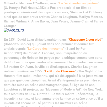
Milland et Maureen O'Sullivan; avec "
La Sarabande des pantins
"
(O. Henry's Full House,1952) la Fox proposait ici un film de
prestige en réunissant deux grands auteurs, Steinbeck et O. Henry
ainsi que de nombreux artistes Charles Laughton, Marilyn Monroe,
Richard Widmark, Anne Baxter, Jean Peters, Jeanne Crain et Farley
Granger.
En 1954, David Lean dirige Laughton dans "
Chaussure à son pied
"
(Hobson's Choice) qui jouait dans son premier et dernier film
anglais depuis "
Le Cargo des innocents
" (Stand by For
Action,1942) de Robert Z. Leonard, son interprétation du
personnage de Hobson fut perçue par la critique comme une sorte
de Roi Lear, rôle que tiendra ultérieurement le comédien sur scène
à Strasfort-On-Avon, la ville de Shakespeare. Charles Laughton
réalisa lui-même, en 1955, "
La Nuit du Chasseur
" (The Night of the
Hunter), film subtil, méconnu, qui n'a été apprécié à sa juste valeur
que par quelques cinéphiles. Avant d'entreprendre sa première et
dernière mise en scène cinématographique, à l'âge de 55 ans,
Laughton se fit projeter, au "Museum of Modern Art", de New York,
tous les films de D.W. Griffith : "Le vieux maître", déclarait-il, "a
inventé la syntaxe et la grammaire de la mise en scène et ce qu'il a
inventé est encore utilisé par tous les metteurs en scène