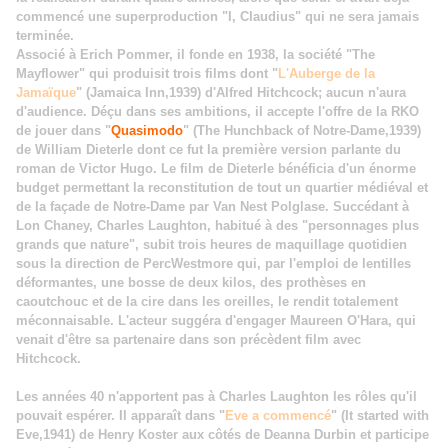
commencé une superproduction "I, Claudius" qui ne sera jamais
terminée.
Associé à Erich Pommer, il fonde en 1938, la société "The
Mayflower" qui produisit trois films dont "
L'Auberge de la
Jamaïque
" (Jamaica Inn,1939) d'Alfred Hitchcock; aucun n'aura
d'audience. Déçu dans ses ambitions, il accepte l'offre de la RKO
de jouer dans "
Quasimodo
" (The Hunchback of Notre-Dame,1939)
de William Dieterle dont ce fut la première version parlante du
roman de Victor Hugo. Le film de Dieterle bénéficia d'un énorme
budget permettant la reconstitution de tout un quartier médiéval et
de la façade de Notre-Dame par Van Nest Polglase. Succédant à
Lon Chaney, Charles Laughton, habitué à des "personnages plus
grands que nature", subit trois heures de maquillage quotidien
sous la direction de PercWestmore qui, par l'emploi de lentilles
déformantes, une bosse de deux kilos, des prothèses en
caoutchouc et de la cire dans les oreilles, le rendit totalement
méconnaisable. L'acteur suggéra d'engager Maureen O'Hara, qui
venait d'être sa partenaire dans son précèdent film avec
Hitchcock.
Les années 40 n'apportent pas à Charles Laughton les rôles qu'il
pouvait espérer. Il apparaît dans "
Eve a commencé
" (It started with
Eve,1941) de Henry Koster aux côtés de Deanna Durbin et participe