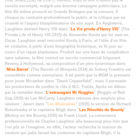
Lost Souls,1932) de Erle C. Kenton, mais le film n'obtint pas le
succès escompté, malgré une énorme campagne publicitaire. Le
film fût même proscrit en Grande Bretagne par la censure. Il
choqua au contraire profondément le public et la critique par sa
cruauté et l'aspect blasphématoire de son sujet. En Angleterre,
Laughton devient Henry VIII dans "
La Vie privée d'Henry VIII
" (The
Private Life of Henry VIII,1933) de Alexander Korda qui lui vaut un
Oscar. Laughton avait rencontré Korda à Paris, et l'idée d'un film
en costume, à partir d'une biographie historique, se fit jour au
cours d'un repas plantureux. Produit sur une base de coopération
sans salaires, le film connut un succès commercial fulgurant.
Revenu à Hollywood, sa composition d'un père tyrannique dans
"
Miss Barret
" (The Barrets of Wimpole,1934) de Sidney Franklin est
considérée comme exemplaire. A tel point que la MGM le pressent
pour jouer Micawber dans "David Copperfield"; mais il persuade
les producteurs de confier le rôle à W.C. Fields. Après un détour
par la comédie dans "
L'extravagant Mr Ruggles
" (Ruggle of Red
Gap,1935) de Leo McCarey, Laughton retrouve des emplois plus
sévères : Javert dans "
Les Misérables
" (1935) la version de Richard
Boleslvasky et le capitaine Bligh dans "
Les Révoltés du Bounty
"
(Mutiny on the Bounty,1935) de Frank Lloyd. La conscience
professionnelle de Charles Laughton alla beaucoup plus loin que
l'on pût se l'imaginer, en effet, l'acteur rechercha la maison de
couture qui jadis faisait les costumes du capitaine Bligh, il la