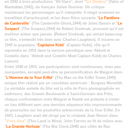
en 1942 à trois productions "All-Stars", dont "
Six Destins
" (Tales of
Manhattan,1942), du français Julien Duvivier. On critique
maintenant les personnages qu'il interprète. Il réagit vivement en
travaillant d'arrache-pied; et les deux films suivants "
Le Fantôme
de Canterville
" (The Canterville Ghost,1944) de Jules Dassin et "
Le
Suspect
" (The Suspect,1944) de Robert Siodmak, prouvent qu'il est
meilleur acteur que jamais. (Robert Siodmak, qui aimait beaucoup
ce film, s'entendit très bien avec Charles Laughton). Il incarne en
1945 le populaire "
Capitaine Kidd
" (Captain Kidd), rôle qu'il
reprendra en 1952 dans la version parodique avec Abbott et
Costello dans "Abbott and Costello Meet Captain Kidd) de Charles
Lamont.
Entre 1948 et 1953, ses participations sont nombreuses, mais peu
marquantes, excepté peut-être sa personnification de Maigret dans
"
L'Homme de la Tour Eiffel
" (The Man on the Eiffel Tower,1949)
unique film réalisé par un comédien américain : Burgess Meredith.
La véritable vedette du film est la ville de Paris photographiée en
extérieurs, des Grands Boulevards à Saint-Germain des Près,
chaque confrontation entre Maigret et Radek est prétexte à visiter
un lieu différent avec une dernière séquence très impressionnante
de poursuites sur les poutrelles entrecroisés de la Tour Eiffel. En
1943, Laughton avait été dirigé par le cinéaste Jean Renoir dans
"
Vivre libre
" (This Land is Mine). John Farrow en fit de même avec
"
La Grande Horloge
" (The Big Clock,1948) aux côtés de Ray