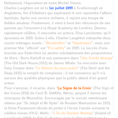
Hollywood, l'équivalent de notre Michel Simon.
Charles Laughton est né le
1er juillet 1899
à Scarborough en
Angleterre, fils d'hôteliers qui espéraient le voir reprendre l'affaire
familiale. Après son service militaire, il rejoint une troupe de
théâtre amateur. Finalement, il vient à bout des réticences de ses
parents qui l'envoient à la Royal Academy de Londres. Devenu
rapidement célèbre, il rencontre un actrice, Elsa Lanchester, qu'il
épousera en 1929. Grâce à elle, Charles Laughton interprète deux
courts métrages muets : "
Bluebottles
" et "
Daydreams
", mais son
premier film "officiel" est "
Piccadilly
" en 1929. Le succès d'une
tournée aux Etats-Unis lui amène inévitablement des propositions
de films : Boris Karloff et son partenaire dans "
Une Soirée étrange
"
(The Old Dark House,1931) de James Whale. Sa rencontre avec
Gary Cooper dans "
Le Démon du sous-marin
" (The Devil and the
Deep,1932) le remplit de complexes : il est convaincu qu'il n'a
aucune des qualités physiques que le public attend d'un grand
acteur.
Pour s'amuser, il incarne, dans "
Le Signe de la Croix
" (The Sign of
the Cross,1932) de Cecil B. DeMille, Néron, auquel il donne les
mimiques de Mussolini. Encouragée par le succès retentissant
obtenu par "Dr Jekyll et Mr Hyde" de Rouben Mamoulian en 1931,
la firme Paramount décida de porter à l'écran l'année suivante le
célèbre roman d'H.G. Wells : "
L'île du Docteur Moreau
" (Island of