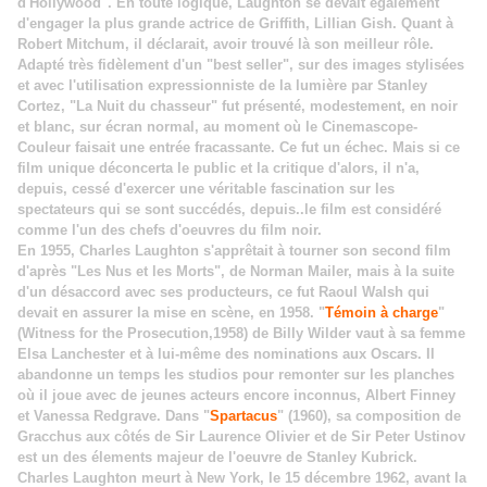
d'Hollywood". En toute logique, Laughton se devait également
d'engager la plus grande actrice de Griffith, Lillian Gish. Quant à
Robert Mitchum, il déclarait, avoir trouvé là son meilleur rôle.
Adapté très fidèlement d'un "best seller", sur des images stylisées
et avec l'utilisation expressionniste de la lumière par Stanley
Cortez, "La Nuit du chasseur" fut présenté, modestement, en noir
et blanc, sur écran normal, au moment où le Cinemascope-
Couleur faisait une entrée fracassante. Ce fut un échec. Mais si ce
film unique déconcerta le public et la critique d'alors, il n'a,
depuis, cessé d'exercer une véritable fascination sur les
spectateurs qui se sont succédés, depuis..le film est considéré
comme l'un des chefs d'oeuvres du film noir.
En 1955, Charles Laughton s'apprêtait à tourner son second film
d'après "Les Nus et les Morts", de Norman Mailer, mais à la suite
d'un désaccord avec ses producteurs, ce fut Raoul Walsh qui
devait en assurer la mise en scène, en 1958. "
Témoin à charge
"
(Witness for the Prosecution,1958) de Billy Wilder vaut à sa femme
Elsa Lanchester et à lui-même des nominations aux Oscars. Il
abandonne un temps les studios pour remonter sur les planches
où il joue avec de jeunes acteurs encore inconnus, Albert Finney
et Vanessa Redgrave. Dans "
Spartacus
" (1960), sa composition de
Gracchus aux côtés de Sir Laurence Olivier et de Sir Peter Ustinov
est un des élements majeur de l'oeuvre de Stanley Kubrick.
Charles Laughton meurt à New York, le 15 décembre 1962, avant la