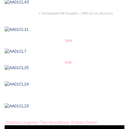
L'Extravagant Mr Ruggles - 1935 de Leo McCarey
1936
1939
Charles Laughton 'The Hunchback of Notre Dame'