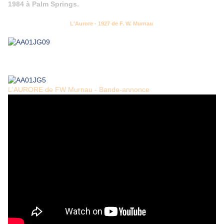
1984 à Palm Springs.
L'Aurore - 1927 de F. W. Murnau
L'AURORE de FW Murnau - Bande-annonce