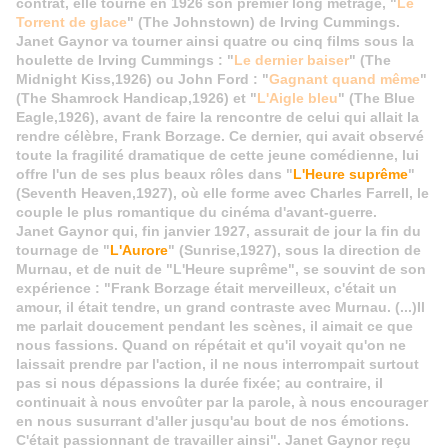
contrat, elle tourne en 1926 son premier long métrage, "
Le
Torrent de glace
" (The Johnstown) de Irving Cummings.
Janet Gaynor va tourner ainsi quatre ou cinq films sous la
houlette de Irving Cummings : "
Le dernier baiser
" (The
Midnight Kiss,1926) ou John Ford : "
Gagnant quand même
"
(The Shamrock Handicap,1926) et "
L'Aigle bleu
" (The Blue
Eagle,1926), avant de faire la rencontre de celui qui allait la
rendre célèbre, Frank Borzage. Ce dernier, qui avait observé
toute la fragilité dramatique de cette jeune comédienne, lui
offre l'un de ses plus beaux rôles dans "
L'Heure suprême
"
(Seventh Heaven,1927), où elle forme avec Charles Farrell, le
couple le plus romantique du cinéma d'avant-guerre.
Janet Gaynor qui, fin janvier 1927, assurait de jour la fin du
tournage de "
L'Aurore
" (Sunrise,1927), sous la direction de
Murnau, et de nuit de "L'Heure suprême", se souvint de son
expérience : "Frank Borzage était merveilleux, c'était un
amour, il était tendre, un grand contraste avec Murnau. (...)Il
me parlait doucement pendant les scènes, il aimait ce que
nous fassions. Quand on répétait et qu'il voyait qu'on ne
laissait prendre par l'action, il ne nous interrompait surtout
pas si nous dépassions la durée fixée; au contraire, il
continuait à nous envoûter par la parole, à nous encourager
en nous susurrant d'aller jusqu'au bout de nos émotions.
C'était passionnant de travailler ainsi". Janet Gaynor reçu