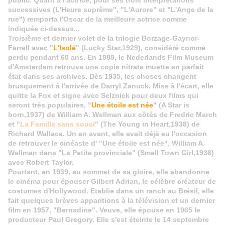
public. Quant à l'actrice, pour ses trois interprétations
successives (L'Heure suprême", "L'Aurore" et "L'Ange de la
rue") remporta l'Oscar de la meilleure actrice comme
indiquée ci-dessus...
Troisième et dernier volet de la trilogie Borzage-Gaynor-
Farrell avec "
L'Isolé
" (Lucky Star,1929), considéré comme
perdu pendant 60 ans. En 1989, le Nederlands Film Museum
d'Amsterdam retrouva une copie nitrate muette en parfait
état dans ses archives. Dès 1935, les choses changent
brusquement à l'arrivée de Darryl Zanuck. Mise à l'écart, elle
quitte la Fox et signe avec Selznick pour deux films qui
seront très populaires, "
Une étoile est née
" (A Star is
born,1937) de William A. Wellman aux côtés de Fredric March
et "
La Famille sans souci
" (The Young in Heart,1938) de
Richard Wallace. Un an avant, elle avait déjà eu l'occasion
de retrouver le cinéaste d' "Une étoile est née", William A.
Wellman dans "La Petite provinciale" (Small Town Girl,1936)
avec Robert Taylor.
Pourtant, en 1939, au sommet de sa gloire, elle abandonne
le cinéma pour épouser Gilbert Adrian, le célèbre créateur de
costumes d'Hollywood. Etablie dans un ranch au Brésil, elle
fait quelques brèves apparitions à la télévision et un dernier
film en 1957, "Bernadine". Veuve, elle épouse en 1965 le
producteur Paul Gregory. Elle s'est éteinte le 14 septembre