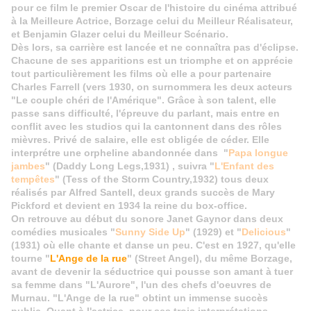
pour ce film le premier Oscar de l'histoire du cinéma attribué
à la Meilleure Actrice, Borzage celui du Meilleur Réalisateur,
et Benjamin Glazer celui du Meilleur Scénario.
Dès lors, sa carrière est lancée et ne connaîtra pas d'éclipse.
Chacune de ses apparitions est un triomphe et on apprécie
tout particulièrement les films où elle a pour partenaire
Charles Farrell (vers 1930, on surnommera les deux acteurs
"Le couple chéri de l'Amérique". Grâce à son talent, elle
passe sans difficulté, l'épreuve du parlant, mais entre en
conflit avec les studios qui la cantonnent dans des rôles
mièvres. Privé de salaire, elle est obligée de céder. Elle
interprétre une orpheline abandonnée dans "
Papa longue
jambes
" (Daddy Long Legs,1931) , suivra "
L'Enfant des
tempêtes
" (Tess of the Storm Country,1932) tous deux
réalisés par Alfred Santell, deux grands succès de Mary
Pickford et devient en 1934 la reine du box-office.
On retrouve au début du sonore Janet Gaynor dans deux
comédies musicales "
Sunny Side Up
" (1929) et "
Delicious
"
(1931) où elle chante et danse un peu. C'est en 1927, qu'elle
tourne "
L'Ange de la rue
" (Street Angel), du même Borzage,
avant de devenir la séductrice qui pousse son amant à tuer
sa femme dans "L'Aurore", l'un des chefs d'oeuvres de
Murnau. "L'Ange de la rue" obtint un immense succès