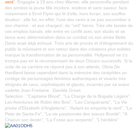
vent
". Engagée à 19 ans chez Warner, elle personnifia pendant
des années la jeune fille incolore, inodore et sans saveur, face
notamment à Errol Flynn qui fit d'elle, hors écran, son souffre-
douleur : elle fut, en effet, l'une des rares à ne pas succomber à
son charme - et aux charges!, du "viril" héros. Très vite lassée de
ces emplois banals, elle entre en conflit avec son studio et se
lance avec détermination dans un combat où son aînée Bette
Davis avait déjà échoué. Trois ans de procès et d'éloignement du
public la mûrissent et son retour dans des créations plus solides
marque la transformation de sa personnalité. Hollywood ne s'y
trompa pas en la récompensant de deux Oscars successifs. Si la
suite de sa carrière ne répond pas à son attente, Olivia De
Havilland laisse cependant dans la mémoire des cinéphiles un
cortège de personnages féminins authentiques et vivants très
éloignés de ceux, sophistiqués et glacés, incarnés par sa soeur
cadette Joan Fontaine. Danièle Grivel.
Selection : "Capitaine Blood", "La Charge de la Brigade Légère",
Les Aventures de Robin des Bois", "Les Conquérants", "La Vie
privée d'Elizabeth d'Angleterre", "Autant en emporte le vent", "La
Piste de Santa-Fe", "La vie passionnée des soeurs Brontë", "A
Chacun son destin", "La Fosse aux serpents", "L'héritière"