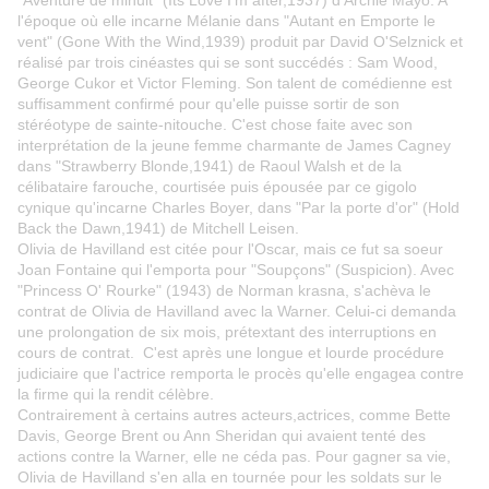
"Aventure de minuit" (Its Love I'm after,1937) d'Archie Mayo. A
l'époque où elle incarne Mélanie dans "Autant en Emporte le
vent" (Gone With the Wind,1939) produit par David O'Selznick et
réalisé par trois cinéastes qui se sont succédés : Sam Wood,
George Cukor et Victor Fleming. Son talent de comédienne est
suffisamment confirmé pour qu'elle puisse sortir de son
stéréotype de sainte-nitouche. C'est chose faite avec son
interprétation de la jeune femme charmante de James Cagney
dans "Strawberry Blonde,1941) de Raoul Walsh et de la
célibataire farouche, courtisée puis épousée par ce gigolo
cynique qu'incarne Charles Boyer, dans "Par la porte d'or" (Hold
Back the Dawn,1941) de Mitchell Leisen.
Olivia de Havilland est citée pour l'Oscar, mais ce fut sa soeur
Joan Fontaine qui l'emporta pour "Soupçons" (Suspicion). Avec
"Princess O' Rourke" (1943) de Norman krasna, s'achèva le
contrat de Olivia de Havilland avec la Warner. Celui-ci demanda
une prolongation de six mois, prétextant des interruptions en
cours de contrat. C'est après une longue et lourde procédure
judiciaire que l'actrice remporta le procès qu'elle engagea contre
la firme qui la rendit célèbre.
Contrairement à certains autres acteurs,actrices, comme Bette
Davis, George Brent ou Ann Sheridan qui avaient tenté des
actions contre la Warner, elle ne céda pas. Pour gagner sa vie,
Olivia de Havilland s'en alla en tournée pour les soldats sur le