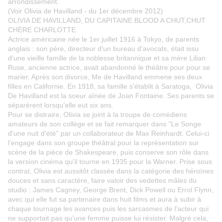
arrondissement.
(Voir Olivia de Havilland - du 1er décembre 2012)
OLIVIA DE HAVILLAND, DU CAPITAINE BLOOD A CHUT,CHUT
CHÈRE CHARLOTTE
Actrice américaine née le 1er juillet 1916 à Tokyo, de parents
anglais : son père, directeur d'un bureau d'avocats, était issu
d'une vieille famille de la noblesse britannique et sa mère Lilian
Ruse, ancienne actrice, avait abandonné le théâtre pour pour se
marier. Après son divorce, Me de Havilland emmene ses deux
filles en Californie. En 1918, sa famille s'établit à Saratoga, Olivia
De Havilland est la soeur aînée de Joan Fontaine. Ses parents se
séparèrent lorsqu'elle eut six ans.
Pour se distraire, Olivia se joint à la troupe de comédiens
amateurs de son collège et se fait remarquer dans "Le Songe
d'une nuit d'été" par un collaborateur de Max Reinhardt. Celui-ci
l'engage dans son groupe théâtral pour la représentation sur
scène de la pièce de Shakespeare, puis conserve son rôle dans
la version cinéma qu'il tourne en 1935 pour la Warner. Prise sous
contrat, Olivia est aussitôt classée dans la catégorie des héroïnes
douces et sans caractère, faire valoir des vedettes mâles du
studio : James Cagney, George Brent, Dick Powell ou Errol Flynn,
avec qui elle fut sa partenaire dans huit films et aura à subir à
chaque tournage les avances puis les sarcasmes de l'acteur qui
ne supportait pas qu'une femme puisse lui résister. Malgré cela,