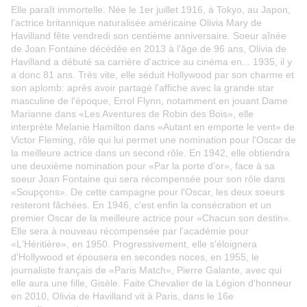
Elle paraît immortelle. Née le 1er juillet 1916, à Tokyo, au Japon,
l'actrice britannique naturalisée américaine Olivia Mary de
Havilland fête vendredi son centième anniversaire. Soeur aînée
de Joan Fontaine décédée en 2013 à l'âge de 96 ans, Olivia de
Havilland a débuté sa carrière d'actrice au cinéma en... 1935, il y
a donc 81 ans. Très vite, elle séduit Hollywood par son charme et
son aplomb: après avoir partagé l'affiche avec la grande star
masculine de l'époque, Errol Flynn, notamment en jouant Dame
Marianne dans «Les Aventures de Robin des Bois», elle
interprète Melanie Hamilton dans «Autant en emporte le vent» de
Victor Fleming, rôle qui lui permet une nomination pour l'Oscar de
la meilleure actrice dans un second rôle. En 1942, elle obtiendra
une deuxième nomination pour «Par la porte d'or», face à sa
soeur Joan Fontaine qui sera récompensée pour son rôle dans
«Soupçons». De cette campagne pour l'Oscar, les deux soeurs
resteront fâchées. En 1946, c'est enfin la consécration et un
premier Oscar de la meilleure actrice pour «Chacun son destin».
Elle sera à nouveau récompensée par l'académie pour
«L'Héritière», en 1950. Progressivement, elle s'éloignera
d'Hollywood et épousera en secondes noces, en 1955, le
journaliste français de «Paris Match», Pierre Galante, avec qui
elle aura une fille, Gisèle. Faite Chevalier de la Légion d'honneur
en 2010, Olivia de Havilland vit à Paris, dans le 16e