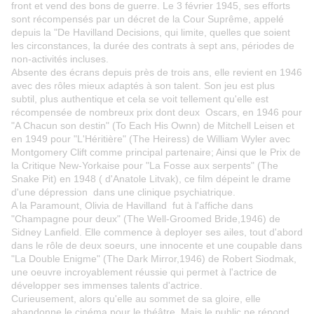
front et vend des bons de guerre. Le 3 février 1945, ses efforts
sont récompensés par un décret de la Cour Suprême, appelé
depuis la "De Havilland Decisions, qui limite, quelles que soient
les circonstances, la durée des contrats à sept ans, périodes de
non-activités incluses.
Absente des écrans depuis près de trois ans, elle revient en 1946
avec des rôles mieux adaptés à son talent. Son jeu est plus
subtil, plus authentique et cela se voit tellement qu'elle est
récompensée de nombreux prix dont deux Oscars, en 1946 pour
"A Chacun son destin" (To Each His Ownn) de Mitchell Leisen et
en 1949 pour "L'Héritière" (The Heiress) de William Wyler avec
Montgomery Clift comme principal partenaire; Ainsi que le Prix de
la Critique New-Yorkaise pour "La Fosse aux serpents" (The
Snake Pit) en 1948 ( d'Anatole Litvak), ce film dépeint le drame
d'une dépression dans une clinique psychiatrique.
A la Paramount, Olivia de Havilland fut à l'affiche dans
"Champagne pour deux" (The Well-Groomed Bride,1946) de
Sidney Lanfield. Elle commence à deployer ses ailes, tout d'abord
dans le rôle de deux soeurs, une innocente et une coupable dans
"La Double Enigme" (The Dark Mirror,1946) de Robert Siodmak,
une oeuvre incroyablement réussie qui permet à l'actrice de
développer ses immenses talents d'actrice.
Curieusement, alors qu'elle au sommet de sa gloire, elle
abandonne le cinéma pour le théâtre. Mais le public ne répond