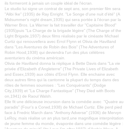
ils formeront à jamais un couple idéal de l'écran.
Le studio lui signe un contrat de sept ans, son premier film sera
"Alibi Ike" (1935) de Ray Enright. "Le Songe d'une nuit d'été" (A
Midsummer's night dream,1935) qui sera portée à l'écran par la
Warner Bros. La Warner la fait travailler dur "Capitaine Blood"
(1935)puis "La Charge de la brigade légère" (The Charge of the
Light Brigade,1937) deux films réalisés par le cinéaste Michael
Curtiz qui renouvellera avec Errol Flynn et Olivia de Havilland
dans "Les Aventures de Robin des Bois" (The Adventures of
Robin Hood,1938) qui deviendra l'un des plus célèbres
aventuriers du cinéma américain.
Olivia de Havilland donna la réplique à Bette Davis dans "La vie
privée d'Elizabeth d'Angleterre" (The Private Lives of Elizabeth
and Essex,1939) aux côtés d'Errol Flynn. Elle enchaine avec
deux autres films qui la cantonne la plupart du temps dans des
rôles de femmes soumises : "Les Conquérants" (Dodge
City,1939) et "La Charge Fantastique" (They Died with Boots
on,1941) de Raoul Walsh.
Elle fit une délicieuse incursion dans la comédie avec "Quatre au
paradis" (Four's a Corwd,1938) de Michael Curtiz. Elle perd pied
face à Fredric March dans "Anthony Adverse" (1936) de Mervyn
LeRoy, mais réalise un an plus tard,une magnifique interprétation
de jeune femme du monde, évaporée dans une comédie légère :