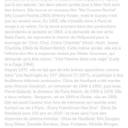
pas à son attente : les deux pièces qu'elle joue à New York sont
des échecs. Elle tourne un nouveau film "Ma Cousine Rachel"
(My Cousin Rachel,1953) d'Henry Koster, mais le succès n'est
pas au rendez-vous. En 1955, elle s'installe donc à Paris et
songe à se retirer. On la revoit pourtant dans des productions
secondaires et accepte en 1964, à la demande de son amie
Bette Davis, de reprendre le chemin de Hollywood pour le
tournage de "Chut, Chut, Chère Charlotte" (Hush, Hush, Sweet
Charlotte,1964) de Robert Aldrich. Cette même année, elle est à
l'affiche dun film à suspense réalisé par Walter Grauman, qui
demande qu'à être connu : "Une Femme dans une cage" (Lady
in a Cage,1964).
Depuis 1970, elle ne fait que de très brèves apparitions comme
dans "Les Naufragés du 747" (Airport 77,1977), et participe à des
feuilletons télévisés américains. Olivia de Havilland a été mariée
avec Marcus Goodrich, un romancier de 1946 à 1952; puis avec
Pierre Galante, le directeur de Paris-Match, de 1955 à 1978. Elle
a deux enfants : Benjamin, né en 1949 et Gisèle, née en 1956.
Elle est aussi l'auteur d'un livre de mémoires qui raconte avec
humour sa vie à Paris : Every Frenchman Has One". Olivia De
Havilland aura 100 ans en 2016 ! et reste ainsi l'une des
doyennes du cinéma mondial : Olivia de Havilland, Kirk Douglas,
Suzy Delair, Danielle Darrieux, Joan Fontaine, Michèle Morgan,