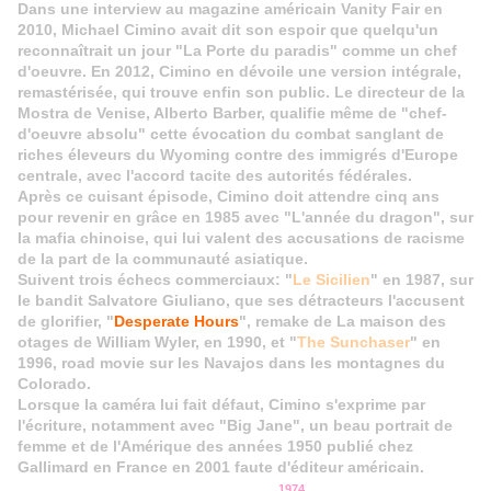
Dans une interview au magazine américain Vanity Fair en
2010, Michael Cimino avait dit son espoir que quelqu'un
reconnaîtrait un jour "La Porte du paradis" comme un chef
d'oeuvre. En 2012, Cimino en dévoile une version intégrale,
remastérisée, qui trouve enfin son public. Le directeur de la
Mostra de Venise, Alberto Barber, qualifie même de "chef-
d'oeuvre absolu" cette évocation du combat sanglant de
riches éleveurs du Wyoming contre des immigrés d'Europe
centrale, avec l'accord tacite des autorités fédérales.
Après ce cuisant épisode, Cimino doit attendre cinq ans
pour revenir en grâce en 1985 avec "L'année du dragon", sur
la mafia chinoise, qui lui valent des accusations de racisme
de la part de la communauté asiatique.
Suivent trois échecs commerciaux: "
Le Sicilien
" en 1987, sur
le bandit Salvatore Giuliano, que ses détracteurs l'accusent
de glorifier, "
Desperate Hours
", remake de La maison des
otages de William Wyler, en 1990, et "
The Sunchaser
" en
1996, road movie sur les Navajos dans les montagnes du
Colorado.
Lorsque la caméra lui fait défaut, Cimino s'exprime par
l'écriture, notamment avec "Big Jane", un beau portrait de
femme et de l'Amérique des années 1950 publié chez
Gallimard en France en 2001 faute d'éditeur américain.
1974