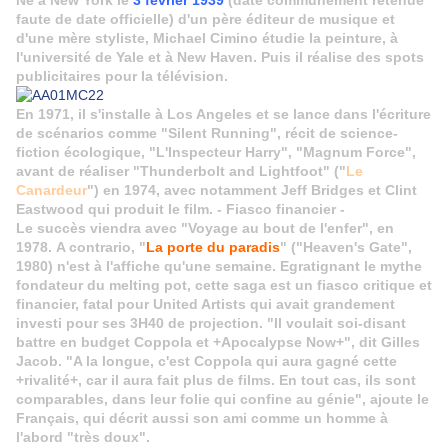
Né à New York le
3 février 1939
(date communément retenue
faute de date officielle) d'un père éditeur de musique et
d'une mère styliste, Michael Cimino étudie la peinture, à
l'université de Yale et à New Haven. Puis il réalise des spots
publicitaires pour la télévision.
En 1971, il s'installe à Los Angeles et se lance dans l'écriture
de scénarios comme "Silent Running", récit de science-
fiction écologique, "L'Inspecteur Harry", "Magnum Force",
avant de réaliser "Thunderbolt and Lightfoot" ("
Le
Canardeur
") en 1974, avec notamment Jeff Bridges et Clint
Eastwood qui produit le film. - Fiasco financier -
Le succès viendra avec "Voyage au bout de l'enfer", en
1978. A contrario, "
La porte du paradis
" ("Heaven's Gate",
1980) n'est à l'affiche qu'une semaine. Egratignant le mythe
fondateur du melting pot, cette saga est un fiasco critique et
financier, fatal pour United Artists qui avait grandement
investi pour ses 3H40 de projection. "Il voulait soi-disant
battre en budget Coppola et +Apocalypse Now+", dit Gilles
Jacob. "A la longue, c'est Coppola qui aura gagné cette
+rivalité+, car il aura fait plus de films. En tout cas, ils sont
comparables, dans leur folie qui confine au génie", ajoute le
Français, qui décrit aussi son ami comme un homme à
l'abord "très doux".