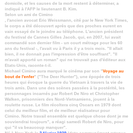
domicile, et les causes de la mort restent à déterminer, a
indiqué à l'AFP le lieutenant B. Kim.
Selon un ami de Cimino
, l'ancien avocat Eric Weissmann, cité par le New York Times,
le corps a été découvert après que des proches eurent en
vain essayé de le joindre au téléphone. L'ancien président
du festival de Cannes Gilles Jacob, qui, en 2007, lui avait
commandé son dernier film - un court métrage pour les 60
ans du festival -, l'avait vu à Paris il y a trois mois. "Il allait
bien, il ne donnait pas l'impression d'être souffrant". "Il
m'avait apporté un roman" qui ne trouvait pas d'éditeur aux
Etats-Unis, raconte-t-il.
Michael Cimino aura marqué le cinéma par son "
Voyage au
bout de l'enfer
" ("The Deer Hunter"), une épopée de trois
heures qui évoque la guerre du Vietnam à travers la vie de
trois amis. Dans une des scènes passées à la postérité, les
personnages incarnés par Robert De Niro et Christopher
Walken, prisonniers des Nord-Vietnamiens, jouent à la
roulette russe. Le film récoltera cinq Oscars en 1979 dont
celui du meilleur film, et de meilleur réalisateur pour
Cimino. Notre travail ensemble est quelque chose dont je me
souviendrai toujours", a réagi samedi Robert de Niro, pour
qui "il va beaucoup manquer".