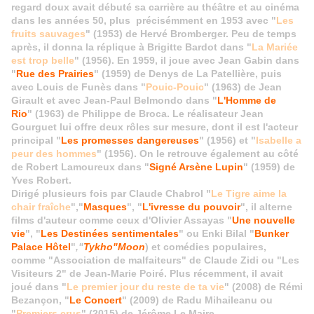
regard doux avait débuté sa carrière au théâtre et au cinéma
dans les années 50, plus précisémment en 1953 avec "
Les
fruits sauvages
" (1953) de Hervé Bromberger. Peu de temps
après, il donna la réplique à Brigitte Bardot dans "
La Mariée
est trop belle
" (1956). En 1959, il joue avec Jean Gabin dans
"
Rue des Prairies
" (1959) de Denys de La Patellière, puis
avec Louis de Funès dans "
Pouic-Pouic
" (1963) de Jean
Girault et avec Jean-Paul Belmondo dans "
L'Homme de
Rio
" (1963) de Philippe de Broca. Le réalisateur Jean
Gourguet lui offre deux rôles sur mesure, dont il est l'acteur
principal "
Les promesses dangereuses
" (1956) et "
Isabelle a
peur des hommes
" (1956).
On le retrouve également au côté
de Robert Lamoureux dans "
Signé Arsène Lupin
" (1959) de
Yves Robert.
Dirigé plusieurs fois par Claude Chabrol "
Le Tigre aime la
chair fraîche
","
Masques
", "
L'ivresse du pouvoir
", il alterne
films d'auteur comme ceux d'Olivier Assayas "
Une nouvelle
vie
", "
Les Destinées sentimentales
" ou Enki Bilal "
Bunker
Palace Hôtel
"
,"
Tykho"Moon
) et comédies populaires,
comme "Association de malfaiteurs" de Claude Zidi ou "Les
Visiteurs 2" de Jean-Marie Poiré. Plus récemment, il avait
joué dans "
Le premier jour du reste de ta vie
" (2008) de Rémi
Bezançon, "
Le Concert
" (2009) de Radu Mihaileanu ou
"
Premiers crus
" (2015) de Jérôme Le Maire.