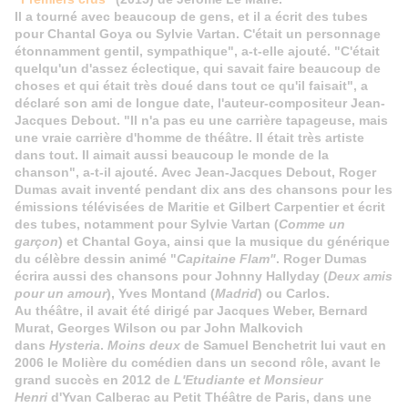
Il a tourné avec beaucoup de gens, et il a écrit des tubes
pour Chantal Goya ou Sylvie Vartan. C'était un personnage
étonnamment gentil, sympathique", a-t-elle ajouté. "C'était
quelqu'un d'assez éclectique, qui savait faire beaucoup de
choses et qui était très doué dans tout ce qu'il faisait", a
déclaré son ami de longue date, l'auteur-compositeur Jean-
Jacques Debout. "Il n'a pas eu une carrière tapageuse, mais
une vraie carrière d'homme de théâtre. Il était très artiste
dans tout. Il aimait aussi beaucoup le monde de la
chanson", a-t-il ajouté. Avec Jean-Jacques Debout, Roger
Dumas avait inventé pendant dix ans des chansons pour les
émissions télévisées de Maritie et Gilbert Carpentier et écrit
des tubes, notamment pour Sylvie Vartan (
Comme un
garçon
) et Chantal Goya, ainsi que la musique du générique
du célèbre dessin animé "
Capitaine Flam"
. Roger Dumas
écrira aussi des chansons pour Johnny Hallyday (
Deux amis
pour un amour
), Yves Montand (
Madrid
) ou Carlos.
Au théâtre, il avait été dirigé par Jacques Weber, Bernard
Murat, Georges Wilson ou par John Malkovich
dans
Hysteria
.
Moins deux
de Samuel Benchetrit lui vaut en
2006 le Molière du comédien dans un second rôle, avant le
grand succès en 2012 de
L'Etudiante et Monsieur
Henri
d'Yvan Calberac au Petit Théâtre de Paris, dans une