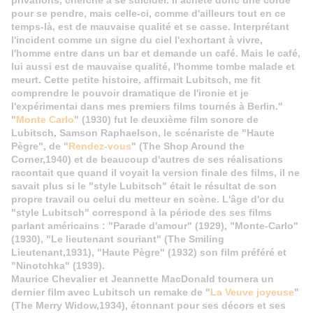
privations, cherche à se suicider. Il achète donc une corde
pour se pendre, mais celle-ci, comme d'ailleurs tout en ce
temps-là, est de mauvaise qualité et se casse. Interprétant
l'incident comme un signe du ciel l'exhortant à vivre,
l'homme entre dans un bar et demande un café. Mais le café,
lui aussi est de mauvaise qualité, l'homme tombe malade et
meurt. Cette petite histoire, affirmait Lubitsch, me fit
comprendre le pouvoir dramatique de l'ironie et je
l'expérimentai dans mes premiers films tournés à Berlin."
"
Monte Carlo
" (1930) fut le deuxième film sonore de
Lubitsch
.
Samson Raphaelson, le scénariste de "
Haute
Pègre
", de "
Rendez-vous
" (The Shop Around the
Corner,1940) et de beaucoup d'autres de ses réalisations
racontait que quand il voyait la version finale des films, il ne
savait plus si le "style Lubitsch" était le résultat de son
propre travail ou celui du metteur en scène. L'âge d'or du
"style Lubitsch" correspond à la période des ses films
parlant américains : "Parade d'amour" (1929), "Monte-Carlo"
(1930), "Le lieutenant souriant" (The Smiling
Lieutenant,1931), "Haute Pègre" (1932) son film préféré et
"Ninotchka" (1939).
Maurice Chevalier et Jeannette MacDonald tournera un
dernier film avec Lubitsch un remake de "
La Veuve joyeuse
"
(The Merry Widow,1934), étonnant pour ses décors et ses