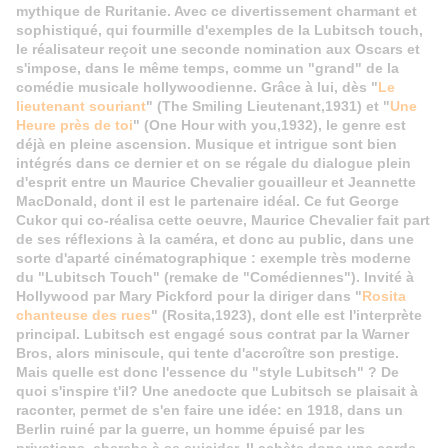
mythique de Ruritanie. Avec ce divertissement charmant et
sophistiqué, qui fourmille d'exemples de la Lubitsch touch,
le réalisateur reçoit une seconde nomination aux Oscars et
s'impose, dans le même temps, comme un "grand" de la
comédie musicale hollywoodienne. Grâce à lui, dès "
Le
lieutenant souriant
" (The Smiling Lieutenant,1931) et
"
Une
Heure près de toi
" (One Hour with you,1932), le genre est
déjà en pleine ascension. Musique et intrigue sont bien
intégrés dans ce dernier et on se régale du dialogue plein
d'esprit entre un Maurice Chevalier gouailleur et Jeannette
MacDonald, dont il est le partenaire idéal. Ce fut
George
Cukor qui co-réalisa cette oeuvre, Maurice Chevalier fait part
de ses réflexions à la caméra, et donc au public, dans une
sorte d'aparté cinématographique : exemple très moderne
du "Lubitsch Touch" (remake de "Comédiennes"). Invité à
Hollywood par Mary Pickford pour la diriger dans "
Rosita
chanteuse des rues
" (Rosita,1923), dont elle est l'interprète
principal. Lubitsch est engagé sous contrat par la Warner
Bros, alors miniscule, qui tente d'accroître son prestige.
Mais quelle est donc l'essence du "style Lubitsch" ? De
quoi s'inspire t'il? Une anedocte que Lubitsch se plaisait à
raconter, permet de s'en faire une idée: en 1918, dans un
Berlin ruiné par la guerre, un homme épuisé par les