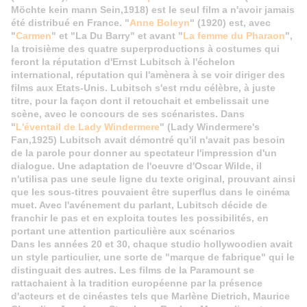
Möchte kein mann Sein,1918) est le seul film a n'avoir jamais
été distribué en France. "
Anne Boleyn
" (1920) est, avec
"
Carmen
" et "La Du Barry" et avant "
La femme du Pharaon
",
la troisième des quatre superproductions à costumes qui
feront la réputation d'Ernst Lubitsch à l'échelon
international, réputation qui l'amènera à se voir diriger des
films aux Etats-Unis. Lubitsch s'est rndu célèbre, à juste
titre, pour la façon dont il retouchait et embelissait une
scène, avec le concours de ses scénaristes. Dans
"
L'éventail de Lady Windermere
" (Lady Windermere's
Fan,1925) Lubitsch avait démontré qu'il n'avait pas besoin
de la parole pour donner au spectateur l'impression d'un
dialogue. Une adaptation de l'oeuvre d'Oscar Wilde, il
n'utilisa pas une seule ligne du texte original, prouvant ainsi
que les sous-titres pouvaient être superflus dans le cinéma
muet. Avec l'avénement du parlant, Lubitsch décide de
franchir le pas et en exploita toutes les possibilités, en
portant une attention particulière aux scénarios
Dans les années 20 et 30, chaque studio hollywoodien avait
un style particulier, une sorte de "marque de fabrique" qui le
distinguait des autres. Les films de la Paramount se
rattachaient à la tradition européenne par la présence
d'acteurs et de cinéastes tels que Marlène Dietrich, Maurice