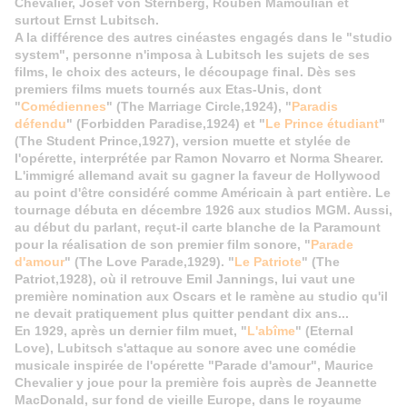
Chevalier, Josef von Sternberg, Rouben Mamoulian et
surtout Ernst Lubitsch.
A la différence des autres cinéastes engagés dans le "studio
system", personne n'imposa à Lubitsch les sujets de ses
films, le choix des acteurs, le découpage final. Dès ses
premiers films muets tournés aux Etas-Unis, dont
"
Comédiennes
" (The Marriage Circle,1924), "
Paradis
défendu
" (Forbidden Paradise,1924) et "
Le Prince étudiant
"
(The Student Prince,1927), version muette et stylée de
l'opérette, interprétée par Ramon Novarro et Norma Shearer.
L
'immigré allemand avait su gagner la faveur de Hollywood
au point d'être considéré comme Américain à part entière. Le
tournage débuta en décembre 1926 aux studios MGM. Aussi,
au début du parlant, reçut-il carte blanche de la Paramount
pour la réalisation de son premier film sonore, "
Parade
d'amour
" (The Love Parade,1929). "
Le Patriote
" (The
Patriot,1928), où il retrouve Emil Jannings, lui vaut une
première nomination aux Oscars et le ramène au studio qu'il
ne devait pratiquement plus quitter pendant dix ans...
En 1929, après un dernier film muet, "
L'abîme
" (Eternal
Love), Lubitsch s'attaque au sonore avec une comédie
musicale inspirée de l'opérette "Parade d'amour", Maurice
Chevalier y joue pour la première fois auprès de Jeannette
MacDonald, sur fond de vieille Europe, dans le royaume