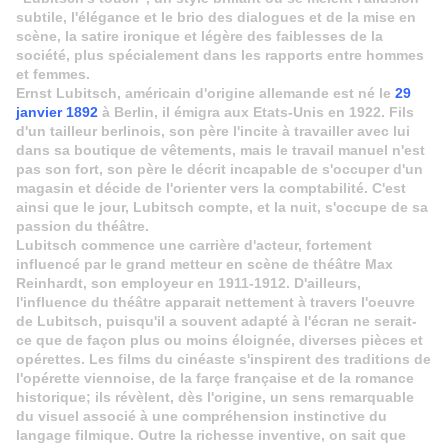
subtile, l'élégance et le brio des dialogues et de la mise en
scène, la satire ironique et légère des faiblesses de la
société, plus spécialement dans les rapports entre hommes
et femmes.
Ernst Lubitsch, américain d'origine allemande est né le
29
janvier 1892
à Berlin, il émigra aux Etats-Unis en 1922. Fils
d'un tailleur berlinois, son père l'incite à travailler avec lui
dans sa boutique de vêtements, mais le travail manuel n'est
pas son fort, son père le décrit incapable de s'occuper d'un
magasin et décide de l'orienter vers la comptabilité. C'est
ainsi que le jour, Lubitsch compte, et la nuit, s'occupe de sa
passion du théâtre.
Lubitsch commence une carrière d'acteur, fortement
influencé par le grand metteur en scène de théâtre Max
Reinhardt, son employeur en 1911-1912. D'ailleurs,
l'influence du théâtre apparait nettement à travers l'oeuvre
de Lubitsch, puisqu'il a souvent adapté à l'écran ne serait-
ce que de façon plus ou moins éloignée, diverses pièces et
opérettes. Les films du cinéaste s'inspirent des traditions de
l'opérette viennoise, de la farçe française et de la romance
historique; ils révèlent, dès l'origine, un sens remarquable
du visuel associé à une compréhension instinctive du
langage filmique. Outre la richesse inventive, on sait que