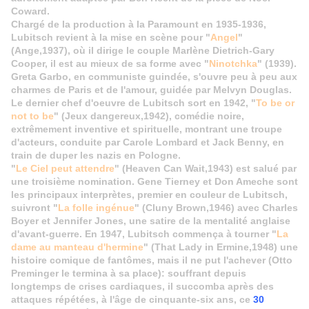
Coward.
Chargé de la production à la Paramount en 1935-1936,
Lubitsch revient à la mise en scène pour "
Angel
"
(Ange,1937), où il dirige le couple Marlène Dietrich-Gary
Cooper, il est au mieux de sa forme avec "
Ninotchka
" (1939).
Greta Garbo, en communiste guindée, s'ouvre peu à peu aux
charmes de Paris et de l'amour, guidée par Melvyn Douglas.
Le dernier chef d'oeuvre de Lubitsch sort en 1942, "
To be or
not to be
" (Jeux dangereux,1942), comédie noire,
extrêmement inventive et spirituelle, montrant une troupe
d'acteurs, conduite par Carole Lombard et Jack Benny, en
train de duper les nazis en Pologne.
"
Le Ciel peut attendre
" (Heaven Can Wait,1943) est salué par
une troisième nomination. Gene Tierney et Don Ameche sont
les principaux interprètes, premier en couleur de Lubitsch,
suivront "
La folle ingénue
" (Cluny Brown,1946) avec Charles
Boyer et Jennifer Jones, une satire de la mentalité anglaise
d'avant-guerre. En 1947, Lubitsch commença à tourner "
La
dame au manteau d'hermine
" (That Lady in Ermine,1948) une
histoire comique de fantômes, mais il ne put l'achever (Otto
Preminger le termina à sa place): souffrant depuis
longtemps de crises cardiaques, il succomba après des
attaques répétées, à l'âge de cinquante-six ans, ce
30