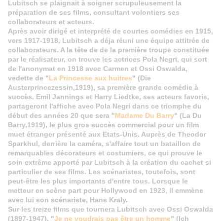
Lubitsch se plaignait à soigner scrupuleusement la
préparation de ses films, consultant volontiers ses
collaborateurs et acteurs.
Après avoir dirigé et interprété de courtes comédies en 1915,
vers 1917-1918, Lubitsch a déja réuni une équipe attitrée de
collaborateurs. A la tête de de la première troupe constituée
par le réalisateur, on trouve les actrices Pola Negri, qui sort
de l'anonymat en 1918 avec Carmen et Ossi Oswalda,
vedette de "
La Princesse aux huitres
" (Die
Austerprincezessin,1919), sa première grande comédie à
succès. Emil Jannings et Harry Liedtke, ses acteurs favoris,
partageront l'affiche avec Pola Negri dans ce triomphe du
début des années 20 que sera "
Madame Du Barry
" (La Du
Barry,1919), le plus gros succès commercial pour un film
muet étranger présenté aux Etats-Unis. Auprès de Theodor
Sparkhul, derrière la caméra, s'affaire tout un bataillon de
remarquables décorateurs et costumiers, ce qui prouve le
soin extrême apporté par Lubitsch à la création du cachet si
particulier de ses films. Les scénaristes, toutefois, sont
peut-être les plus importants d'entre tous. Lorsque le
metteur en scène part pour Hollywood en 1923, il emmène
avec lui son scénariste, Hans Kraly.
Sur les treize films que tournera Lubitsch avec Ossi Oswalda
(1897-1947), "
Je ne voudrais pas être un homme
" (Ich