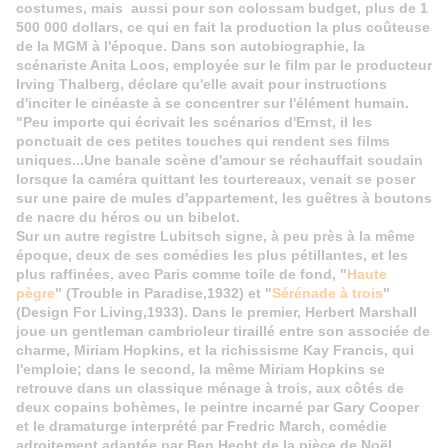
costumes, mais aussi pour son colossam budget, plus de 1
500 000 dollars, ce qui en fait la production la plus coûteuse
de la MGM à l'époque. Dans son autobiographie, la
scénariste Anita Loos, employée sur le film par le producteur
Irving Thalberg, déclare qu'elle avait pour instructions
d'inciter le cinéaste à se concentrer sur l'élément humain.
"Peu importe qui écrivait les scénarios d'Ernst, il les
ponctuait de ces petites touches qui rendent ses films
uniques...Une banale scène d'amour se réchauffait soudain
lorsque la caméra quittant les tourtereaux, venait se poser
sur une paire de mules d'appartement, les guêtres à boutons
de nacre du héros ou un bibelot.
Sur un autre registre Lubitsch signe, à peu près à la même
époque, deux de ses comédies les plus pétillantes, et les
plus raffinées, avec Paris comme toile de fond, "
Haute
pègre
" (Trouble in Paradise,1932) et "
Sérénade à trois
"
(Design For Living,1933). Dans le premier, Herbert Marshall
joue un gentleman cambrioleur tiraillé entre son associée de
charme, Miriam Hopkins, et la richissisme Kay Francis, qui
l'emploie; dans le second, la même Miriam Hopkins se
retrouve dans un classique ménage à trois, aux côtés de
deux copains bohèmes, le peintre incarné par Gary Cooper
et le dramaturge interprété par Fredric March, comédie
adroitement adaptée par Ben Hecht de la pièce de Noël