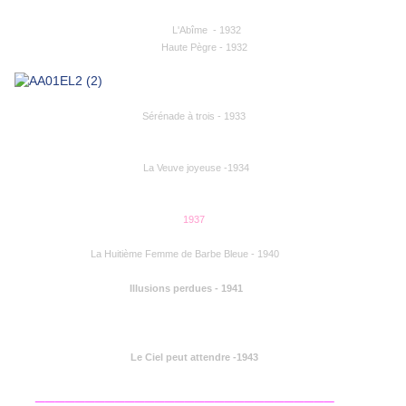
L'Abîme - 1932
Haute Pègre - 1932
Sérénade à trois - 1933
La Veuve joyeuse -1934
1937
La Huitième Femme de Barbe Bleue - 1940
Illusions perdues - 1941
Le Ciel peut attendre -1943
______________________________