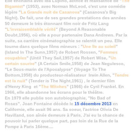
Elle enchaîna avec Ida Lupino, actrice et réalisatrice de "
The
Bigamist
" (1953), avec Norman McLeod, c'est une comédie
légère "
La Grande nuit de Casanova
" (Casanova's Big
Night). De fait, une de ses grandes prestations des années
50 demeure le très étonnant film noir de Fritz Lang
"
L'invraisemblable vérité
" (Beyond A Reasonable
Doubt,1956), où elle a pour partenaire Dana Andrews. Par la
suite, sa carrière cinématographie se ralentit un peu. Elle
tourne dans quelque films mineurs : "
Une Ile au soleil
"
(Island In The Sunn,1957) de Robert Rossen, "
Femmes
coupables
" (Until They Sail,1957) de Robert Wise, "
Un
certain sourire
" (A Certain Smile,1958) de Jean Negulesco,
"Le Sous-marin de l'Apocalypse" (Voyage To The
Bottom,1958) du producteur-réalisateur Irwin Allen, "
Tendre
est la nuit
" (Tender is The Night,1961) , le dernier film
d'Henry King et "
The Witches
" (1966) de Cyril Frankel. En
1966, elle abandonne les écrans pour le théâtre.
En 1979 elle publie son autobiographie, "No Bad of
Roses".
Joan Fontaine décède le
15 décembre 2013
en
Californie, elle avait 96 ans. Sa soeur, l'actrice Olivia De
Havilland, son aînée demeure à Paris. J'ai eu la chance de
pouvoir lui parler quelque part, pas loin de la Rue de la
Pompe à Paris 16ème....