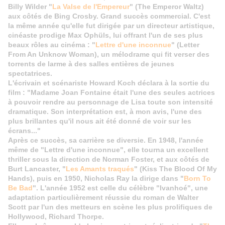
Billy Wilder "
La Valse de l'Empereur
" (The Emperor Waltz)
aux côtés de Bing Crosby. Grand succès commercial. C'est
la même année qu'elle fut dirigée par un directeur artistique,
cinéaste prodige Max Ophüls, lui offrant l'un de ses plus
beaux rôles au cinéma : "
Lettre d'une inconnue
" (Letter
From An Unknow Woman), un mélodrame qui fit verser des
torrents de larme à des salles entières de jeunes
spectatrices.
L'écrivain et scénariste Howard Koch déclara à la sortie du
film : "Madame Joan Fontaine était l'une des seules actrices
à pouvoir rendre au personnage de Lisa toute son intensité
dramatique. Son interprétation est, à mon avis, l'une des
plus brillantes qu'il nous ait été donné de voir sur les
écrans..."
Après ce succès, sa carrière se diversie. En 1948, l'année
même de "Lettre d'une inconnue", elle tourna un excellent
thriller sous la direction de Norman Foster, et aux côtés de
Burt Lancaster, "
Les Amants traqués
" (Kiss The Blood Of My
Hands), puis en 1950, Nicholas Ray la dirige dans "
Born To
Be Bad
". L'année 1952 est celle du célèbre "Ivanhoé", une
adaptation particulièrement réussie du roman de Walter
Scott par l'un des metteurs en scène les plus prolifiques de
Hollywood, Richard Thorpe.