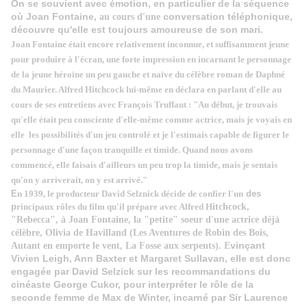
On se souvient avec émotion, en particulier de la séquence
où Joan Fontaine,
conversation téléphonique,
au cours d'une
découvre qu'elle est toujours amoureuse de son mari.
J
oan Fontaine
était encore relativement inconnue, et suffisamment jeune
pour produire à l'écran, une forte impression en incarnant le personnage
de la jeune héroïne un peu gauche et naïve du célèbre roman de Daphné
du Maurier. Alfred Hitchcock lui-même en déclara en parlant d'elle au
cours de ses entretiens avec François Truffaut : "Au début, je trouvais
qu'elle était peu consciente d'elle-même comme actrice, mais je voyais en
elle les possibilités d'un jeu controlé et je l'estimais capable de figurer le
personnage d'une façon tranquille et timide. Quand nous avons
commencé, elle faisais d'ailleurs un peu trop la timide, mais je sentais
qu'on y arriverait, on y est arrivé."
E
n 1939, le producteur David Selznick décide de confier l'un
des
p
rincipaux rôles du film qu'il prépare avec Alfred H
itchcock,
"
Rebecca
", à Joan Fontaine, la "petite" soeur d'une actrice déjà
célèbre, Olivia de Havilland (Les Aventures de Robin des Bois,
vinçant
Autant en emporte le vent, La Fosse aux serpents).
E
Vivien Leigh, Ann Baxter et Margaret Sullavan, elle est donc
engagée par David Selzick sur les recommandations du
cinéaste George Cukor, pour interpréter le rôle de la
seconde femme de Max de Winter, incarné par Sir Laurence