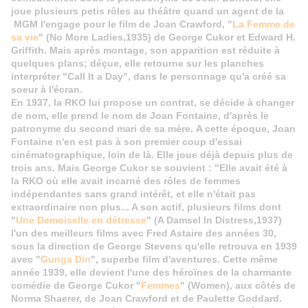
joue plusieurs petis rôles au théâtre quand un agent de la
MGM l'engage pour le film de Joan Crawford, "
La Femme de
sa vie
" (No More Ladies,1935) de George Cukor et Edward H.
Griffith. Mais après montage, son apparition est réduite à
quelques plans; déçue, elle retourne sur les planches
interpréter "Call It a Day", dans le personnage qu'a créé sa
soeur à l'écran.
En 1937, la RKO lui propose un contrat, se décide à changer
de nom, elle prend le nom de Joan Fontaine, d'après le
patronyme du second mari de sa mère.
A cette époque, Joan
Fontaine n'en est pas à son premier coup d'essai
cinématographique, loin de là. Elle joue déjà depuis plus de
trois ans. Mais George Cukor se souvient : "Elle avait été à
la RKO où elle avait incarné des rôles de femmes
indépendantes sans grand intérêt, et elle n'était pas
extraordinaire non plus... A son actif, plusieurs films dont
"
Une Demoiselle en détresse
" (A Damsel In Distress,1937)
l'un des meilleurs films avec Fred Astaire des années 30,
sous la direction de George Stevens qu'elle retrouva en 1939
avec "
Gunga Din
", superbe film d'aventures. Cette même
année 1939, elle devient l'une des héroïnes de la charmante
comédie de George Cukor "
Femmes
" (Women), aux côtés de
Norma Shaerer, de Joan Crawford et de Paulette Goddard.