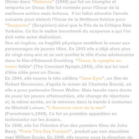
Olivier dans "
Rebecca
" (1940) qui fut un triomphe et
remporta un Oscar. Elle fut nommée pour l'Oscar de la
meilleure actrice mais échoua. Il lui fallut attendre l'année
suivante pour obtenir l'Oscar de la Meilleure Actrice pour
"
Soupçons
" (Suspicion) ainsi que le Prix de la Critique New
Yorkaise. Ce fut le maître incontesté du suspense a qui l'on
doit cette autre réalisation.
Son air ingénu, sa fragilité physique semblent la vouer aux
personnages de jeunes filles. En 1943 elle a déjà alors plus
de vingt-cinq-ans et se voit confier le rôle d'une adolescente
dans le film d'Edmund Goulding "
Tessa, la nymphe au
coeur
fidèle" (The Constant Nymph,1943), rôle qui lui vaut
d'être citée pour un Oscar.
En 1944, elle tourne le très célèbre "
Jane Eyre
", un film de
Robert Stevenson, d'après le roman de Charlotte Brontë, où
elle a pour partenaire Orson Welles. Mais lassée sans doute
de jouer les jeunes effarouchées, elle change de répertoire
et, la même année, on la retrouve dans la bande à costumes
de Mitchell Leisen, "
L'Aventure vient de la mer
"
(Frenchman's,1944). Ce fut sa première apparition en
technicolor sur les écrans.
En 1946, elle fut l'héroïne d'un des premiers films de John
Berry, "
From This Day Forward
", produit par son deuxième
mari William Dozier. En 1948, elle tourne sous la direction de