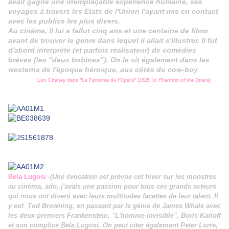
avait gagné une irremplaçable expérience humaine, ses
voyages à travers les Etats de l'Union l'ayant mis en contact
avec les publics les plus divers.
Au cinéma, il lui a fallut cinq ans et une centaine de films
avant de trouver le genre dans lequel il allait s'illustrer. Il fut
d'abord interprète (et parfois réalisateur) de comédies
brèves (les "deux
bobines"). On le vit également dans les
westerns de l'époque héroique, aux côtés du cow-boy
Lon Chaney dans "Le Fantôme de l'Opéra" (1925, in
Phantom of the Opera)
Bela Lugosi
-(Une évocation est prévue cet hiver sur les monstres
au cinéma, ado, j'avais une passion pour tous ces grands acteurs
qui nous ont diverti avec leurs multitudes facettes de leur talent. Il
y eut Tod Browning, en passant par le génie de James Whale avec
les deux premiers Frankenstein, "L'homme invisible", Boris Karloff
et son complice Bela Lugosi. On peut citer également Peter Lorre,