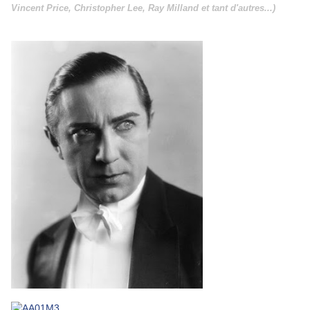
Vincent Price, Christopher Lee, Ray Milland et tant d'autres...)