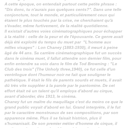
A cette époque, on entendait partout cette petite phrase :
"Dis donc, tu n'aurais pas quelques cents?". Dans une telle
conjoncture, tout le monde, et particulièrement ceux qui
étaient le plus touchés par la crise, ne cherchaient qu'à
s'évader, même furtivement, de la réalité quotidienne.
Il existait d'autres voies cinématographiques pour échapper
à la réalité : celle de la peur et de l'épouvante. Ce genre avait
déjà été exploité du temps du muet par "L'homme aux
milles visages" : Lon Chaney (1883-1930), il meurt à peine
âgé de 44 ans. Sa carrière cinématographique fut un succès
dans le cinéma muet, il fallut attendre son dernier film, pour
enfin entendre sa voix dans le film de Tod Browning : "Le
Club des trois" (The Unholy three,1940), ce fut celle d'un
ventrilogue dont l'humour noir ne fait que souligner le
pathétique. Il était le fils de parents sourds et muets, il avait
dû très vite suppléer à la parole par le pantomine.
De cet
effort était né un talent qu'il employa d'abord au cirque,
avant d'aborder, dès 1913, le cinéma.
Chaney fut un maître du maquillage c'est du moins ce que le
grand public voyait d'abord en lui. Grand interprète, il le fut
par le caractère monstrueux de ses compositions, par son
apparence même. Plus il se faisait histrion, plus il
s'humanisait. De son premier métier d'homme de cirque, il