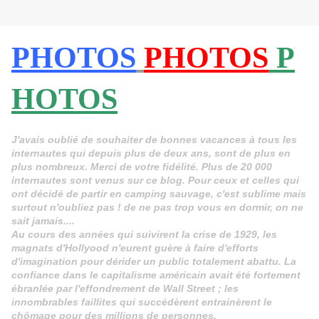
PHOTOS
PHOTOS
P
HOTOS
J'avais oublié de souhaiter de bonnes vacances à tous les
internautes qui depuis plus de deux ans, sont de plus en
plus nombreux. Merci de votre fidélité. Plus de 20 000
internautes sont venus sur ce blog. Pour ceux et celles qui
ont décidé de partir en camping sauvage, c'est sublime mais
surtout n'oubliez pas ! de ne pas trop vous en dormir, on ne
sait jamais....
Au cours des années qui suivirent la crise de 1929, les
magnats d'Hollyood n'eurent guère à faire d'efforts
d'imagination pour dérider un public totalement abattu. La
confiance dans le capitalisme américain avait été fortement
ébranlée par l'effondrement de Wall Street ; les
innombrables faillites qui succédèrent entrainèrent le
chômage pour des millions de personnes.