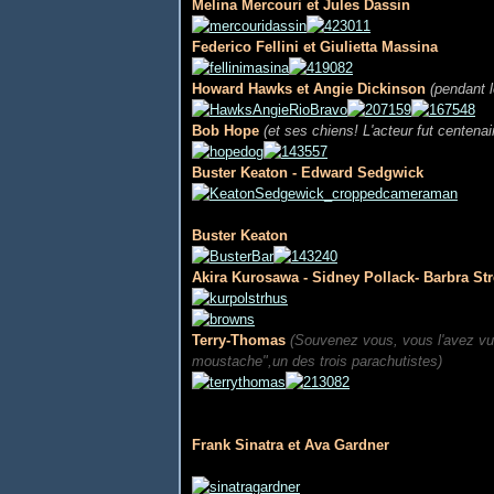
Melina Mercouri et Jules Dassin
Federico Fellini et Giulietta Massina
Howard Hawks et Angie Dickinson
(pendant l
Bob Hope
(et ses chiens! L'acteur fut centenai
Buster Keaton - Edward Sedgwick
Buster Keaton
Akira Kurosawa - Sidney Pollack- Barbra St
Terry-Thomas
(Souvenez vous, vous l'avez vu d
moustache",un des trois parachutistes)
Frank Sinatra et Ava Gardner