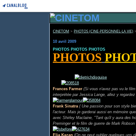
CINETOM
>
PHOTOS (CINE-PERSONNEL-LA VIE)
10 avril 2009
PHOTOS PHOTOS PHOTOS
PHOTOS
PHO
Frances Farmer
(Si vous n'avez pas vu le film
interprétée par Jessica Lange, allez y regardez 
Frank Sinatra
( Une passion pour son style bien
l'acteur. Mais je garderai aussi en mémoire qu
avec Shirley Maclaine, "Tant qu'il y aura des
Preminger et le film de guerre de Mark Robson
Elia Kazan
(On ne peut oublier quelques uns d