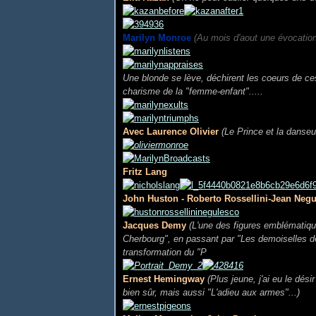
Marilyn Monroe
(Au mois d'aout une évocation
Une blonde se lève, déchirent les coeurs de ce
charisme de la "femme-enfant".....
Avec Laurence Olivier
(Le Prince et la danseu
Fritz Lang
John Huston - Roberto Rossellini-Jean Neg
Jacques Demy
(L'une des figures emblématiqu
Cherbourg", en passant par "Les demoiselles de
transformation du "P
Ernest Hemingway
(Plus jeune, j'ai eu le dés
bien sûr, mais aussi "L'adieu aux armes"...)