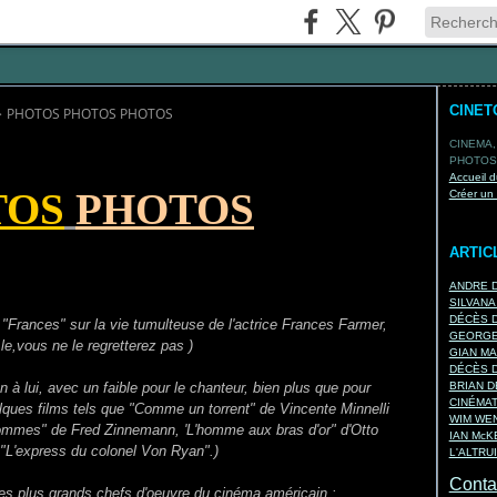
CINET
>
PHOTOS PHOTOS PHOTOS
CINEMA,
PHOTOS,
Accueil d
TOS
PHOTOS
Créer un
ARTIC
ANDRE D
SILVANA
DÉCÈS D
 "Frances" sur la vie tumulteuse de l'actrice Frances Farmer,
GEORGES
le,vous ne le regretterez pas )
GIAN MA
DÉCÈS D
 à lui, avec un faible pour le chanteur, bien plus que pour
BRIAN D
CINÉMA
elques films tels que "Comme un torrent" de Vincente Minnelli
WIM WEN
 hommes" de Fred Zinnemann, 'L'homme aux bras d'or" d'Otto
IAN Mc
 "L'express du colonel Von Ryan".)
L'ALTRU
Contac
es plus grands chefs d'oeuvre du cinéma américain :