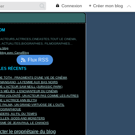
Connexion
+
Créer mon blog
OM
 ACTEURS,ACTRICES,CINEASTES,TOUT LE CINEMA,
 ACTUALITES,BIOGRAPHIES, FILMOGRAPHIES...
u blog
 blog avec CanalBlog
Flux RSS
LES RÉCENTS
E TOTH : FRAGMENTS D'UNE VIE DE CINÉMA
 MANGANO, LA FEMME AUX BAS NOIRS
E L'ACTEUR SAM NEILL (JURASSIC PARK)
 MÉLIÈS, L'ENCHANTEUR DU CINÉMA
RIA VOLONTÉ, UN ACTEUR PAS COMME LES AUTRES
E L'ACTRICE ANN BLYTH
E PALMA, UN GRAND VIRTUOSE DE L'OUTIL
TOGRAPHIQUE
DERS, AU FIL DU TEMPS
KELLEN, GODS AND MONSTERS
ISME DE JEAN-PAUL LE CHANOIS
ter le propriétaire du blog