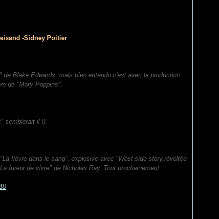
isand -Sidney Poitier
a" de Blake Edwards, mais bien entendu c'est avec la production
bre de "Mary Poppins".
semblerait-il !)
a fièvre dans le sang", explosive avec "West side story,révoltée
a fureur de vivre" de Nicholas Ray. Tout prochainement