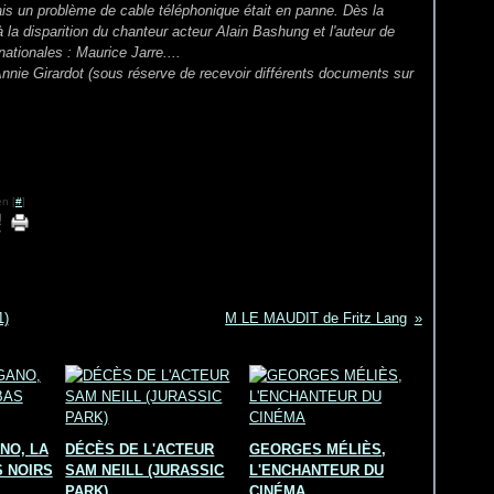
ais un problème de cable téléphonique était en panne. Dès la
 la disparition du chanteur acteur Alain Bashung et l'auteur de
ationales : Maurice Jarre....
nie Girardot (sous réserve de recevoir différents documents sur
n [
#
]
1)
M LE MAUDIT de Fritz Lang
NO, LA
DÉCÈS DE L'ACTEUR
GEORGES MÉLIÈS,
 NOIRS
SAM NEILL (JURASSIC
L'ENCHANTEUR DU
PARK)
CINÉMA