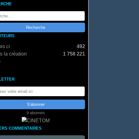
ERCHE
SITEURS
is ci
492
 la création
1 758 221
S
LETTER
9 abonnés
ERS COMMENTAIRES