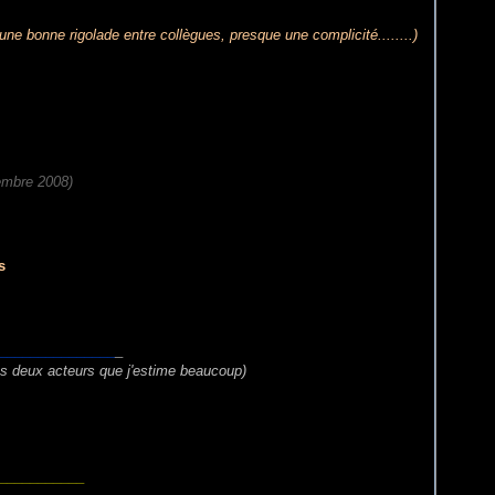
une bonne rigolade entre collègues, presque une complicité........)
embre 2008)
s
_______________
_
s deux acteurs que j'estime beaucoup)
___________