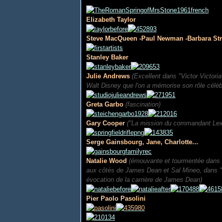
Elizabeth Taylor
Steve MacQueen -Paul Newman -Barbara Stre
Stanley Baker
Julie Andrews
(Excellent dans "Victor Victori
Walt Disney que l'on a mémorise son rôle célè
Greta Garbo
(fascination)
Gary Cooper
("La mission du commandant Lex" 
Serge Gainsbourg, Jane, Charlotte...
Natalie Wood
(émouvante et tourmentée dans "L
aux côtés de James Dean et Sal Mineo, dans "L
évocation de la carrière de James Dean)
Pier Paolo Pasolini