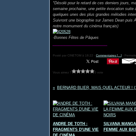
*Désolé pour le retard de ces derniers jours, m
semaine prochaine, une petite évocation suite à
quelques unes des plus grandes mélodies intern
Suivront une biographie sur James Dean puis An
notre momument du cinéma français)
-Bonnes Fêtes de Pâques
__________________
Posté par CINETOM à 18:22 -
Commentaires [
…
]
- Permalie
Vous aimez ?
0 vote
BERNARD BLIER, MAIS QUEL ACTEUR ! (
Vous aimerez aussi :
ANDRE DE TOTH :
SILVANA MANGA
FRAGMENTS D'UNE VIE
FEMME AUX BAS
DE CINÉMA