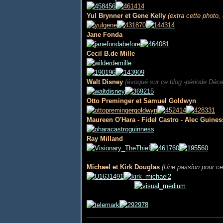
Yul Brynner et Gene Kelly
(extra cette photo, 
Jane Fonda
Cecil B.de Mille
Walt Disney
(évoqué sur ce blog -période Déc
Otto Preminger et Samuel Goldwyn
Maureen O'Hara - Fidel Castro - Alec Guines
Ray Milland
_
______________________________________
Michael et Kirk Douglas
(Une passion pour ce
_______________________________________