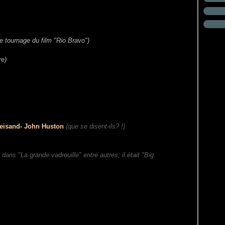
e tournage du film "Rio Bravo")
re)
reisand- John Huston
(que se disent-ils? !)
ans "La grande vadrouille" entre autres; il était "Big