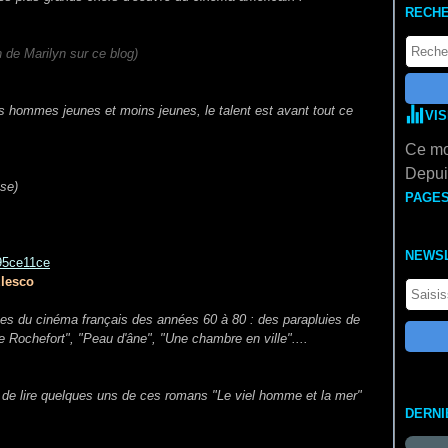
RECH
 de Marilyn sur ce blog)
s hommes jeunes et moins jeunes, le talent est avant tout ce
VI
Ce mo
Depuis
se)
PAGE
NEWS
ulesco
es du cinéma français des années 60 à 80 : des parapluies de
 Rochefort", "Peau d'âne", "Une chambre en ville"....
ir de lire quelques uns de ces romans "Le viel homme et la mer"
DERNI